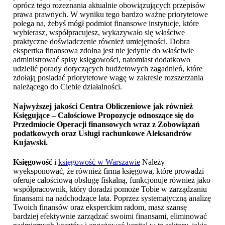
oprócz tego rozeznania aktualnie obowiązujących przepisów
prawa prawnych. W wyniku tego bardzo ważne priorytetowe
polega na, żebyś mógł podmiot finansowe instytucje, które
wybierasz, współpracujesz, wykazywało się właściwe
praktyczne doświadczenie również umiejętności. Dobra
ekspertka finansowa zdolna jest nie jedynie do właściwie
administrować spisy księgowości, natomiast dodatkowo
udzielić porady dotyczących budżetowych zagadnień, które
zdołają posiadać priorytetowe wagę w zakresie rozszerzania
należącego do Ciebie działalności.
Najwyższej jakości Centra Obliczeniowe jak również
Księgujące – Całościowe Propozycje odnoszące się do
Przedmiocie Operacji finansowych wraz z Zobowiązań
podatkowych oraz
Usługi rachunkowe Aleksandrów
Kujawski
.
Księgowość
i
księgowość w Warszawie
Należy
wyeksponować, że również firma księgowa, które prowadzi
oferuje całościową obsługę fiskalną, funkcjonuje również jako
współpracownik, który doradzi pomoże Tobie w zarządzaniu
finansami na nadchodzące lata. Poprzez systematyczną analizę
Twoich finansów oraz eksperckim radom, masz szansę
bardziej efektywnie zarządzać swoimi finansami, eliminować