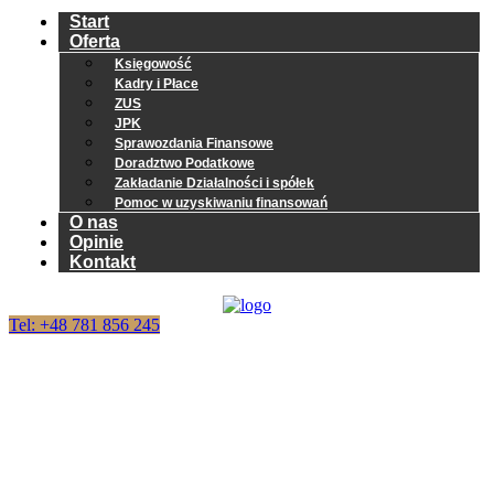
Start
Oferta
Księgowość
Kadry i Płace
ZUS
JPK
Sprawozdania Finansowe
Doradztwo Podatkowe
Zakładanie Działalności i spółek
Pomoc w uzyskiwaniu finansowań
O nas
Opinie
Kontakt
Tel: +48 781 856 245