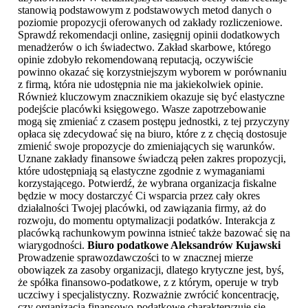
stanowią podstawowym z podstawowych metod danych o
poziomie propozycji oferowanych od zakłady rozliczeniowe.
Sprawdź rekomendacji online, zasięgnij opinii dodatkowych
menadżerów o ich świadectwo. Zakład skarbowe, którego
opinie zdobyło rekomendowaną reputacją, oczywiście
powinno okazać się korzystniejszym wyborem w porównaniu
z firmą, która nie udostępnia nie ma jakiekolwiek opinie.
Również kluczowym znacznikiem okazuje się być elastyczne
podejście placówki księgowego. Wasze zapotrzebowanie
mogą się zmieniać z czasem postępu jednostki, z tej przyczyny
opłaca się zdecydować się na biuro, które z z chęcią dostosuje
zmienić swoje propozycje do zmieniających się warunków.
Uznane zakłady finansowe świadczą pełen zakres propozycji,
które udostępniają są elastyczne zgodnie z wymaganiami
korzystającego. Potwierdź, że wybrana organizacja fiskalne
będzie w mocy dostarczyć Ci wsparcia przez cały okres
działalności Twojej placówki, od zawiązania firmy, aż do
rozwoju, do momentu optymalizacji podatków. Interakcja z
placówką rachunkowym powinna istnieć także bazować się na
wiarygodności.
Biuro podatkowe Aleksandrów Kujawski
Prowadzenie sprawozdawczości to w znacznej mierze
obowiązek za zasoby organizacji, dlatego krytyczne jest, byś,
że spółka finansowo-podatkowe, z z którym, operuje w tryb
uczciwy i specjalistyczny. Rozważnie zwrócić koncentrację,
czy organizacja finansowo-podatkowe charakteryzuje się