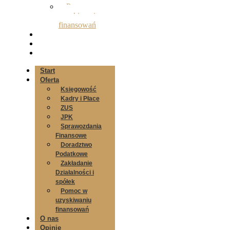
Pomoc w
uzyskiwaniu
finansowań
O nas
Opinie
Kontakt
Start
Oferta
Księgowość
Kadry i Płace
ZUS
JPK
Sprawozdania
Finansowe
Doradztwo
Podatkowe
Zakładanie
Działalności i
spółek
Pomoc w
uzyskiwaniu
finansowań
O nas
Opinie