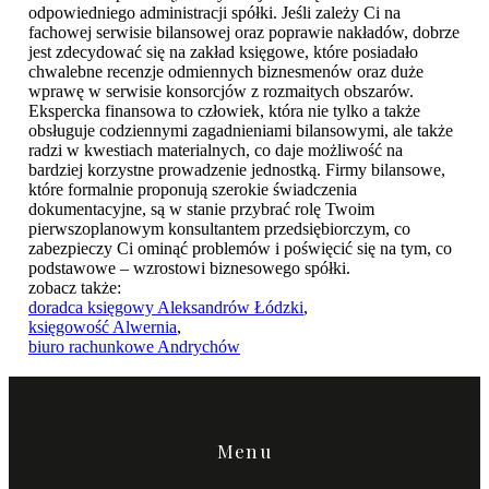
odpowiedniego administracji spółki. Jeśli zależy Ci na
fachowej serwisie bilansowej oraz poprawie nakładów, dobrze
jest zdecydować się na zakład księgowe, które posiadało
chwalebne recenzje odmiennych biznesmenów oraz duże
wprawę w serwisie konsorcjów z rozmaitych obszarów.
Ekspercka finansowa to człowiek, która nie tylko a także
obsługuje codziennymi zagadnieniami bilansowymi, ale także
radzi w kwestiach materialnych, co daje możliwość na
bardziej korzystne prowadzenie jednostką. Firmy bilansowe,
które formalnie proponują szerokie świadczenia
dokumentacyjne, są w stanie przybrać rolę Twoim
pierwszoplanowym konsultantem przedsiębiorczym, co
zabezpieczy Ci ominąć problemów i poświęcić się na tym, co
podstawowe – wzrostowi biznesowego spółki.
zobacz także:
doradca księgowy Aleksandrów Łódzki
,
księgowość Alwernia
,
biuro rachunkowe Andrychów
Menu