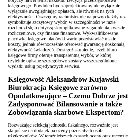
dotyczy nawet temat nakładu. Decyzja przedsiębiorstwa
księgowego. Powinien być zaprojektowany nie wyłącznie
wyłącznie uwzględniając opłatach, ale również na tych
efektywności. Oszczędny rachmistrz nie na pewno każdy raz
symbolizuje szczytowy wybór, w szczególności w razie
rozchodzi się o dotyczą skomplikowane zagadnienia kwestie
rozliczeniowe, czy finanse finansowe. Wykwalifikowane
placówka księgowe placówki warto przedstawiać niskie
koszty, jednak równocześnie oferować gwarancję doskonałą
efektywność świadczeń. Dostrzeż skupienie, jeżeli biuro
księgowe firmy oferuje transparentną wybór, w której
czytelnie opisane szczegółowo zostały wyszczególnione
wydatki usług pojedynczych serwisu.
Księgowość Aleksandrów Kujawski
Biurokracja Księgowe zarówno
Opodatkowujące – Czemu Dobrze jest
Zadysponować Bilansowanie a także
Zobowiązania skarbowe Ekspertom?
Rozważając selekcją jednostki fiskalnego, rozważnie jest
skupić się na dodatek na oceny pozostałych osób
użytkowników. W teraźniejszych czasach oceny oraz recenzje