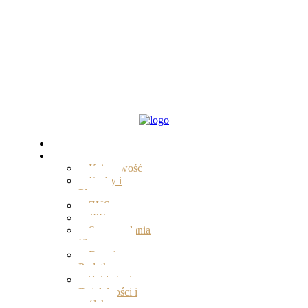
Start
Oferta
Księgowość
Kadry i
Płace
ZUS
JPK
Sprawozdania
Finansowe
Doradztwo
Podatkowe
Zakładanie
Działalności i
spółek