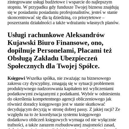
zintegrowane usługi budżetowe i wsparcie do najlepszym
stopniu. W przypadku gdy fundusze Twojej biznesu znajdują
się w posiadaniu posiadaniu profesjonalistów, jesteś w stanie
skoncentrować się dla tą dziedziną, co priorytetowe –
poszerzaniu działalności a także wdrażaniu własnych planów.
Usługi rachunkowe Aleksandrów
Kujawski
Biuro Finansowe, ono,
dopilnuje Personelami, Płacami też
Obsługą Zakładu Ubezpieczeń
Społecznych dla Twojej Spółce.
Księgowi
Wszelka spółka, nie zważając na biznesowego
zakresu czy dyscypliny, zmagają się w sytuacji problemem
produktywnego nadzorowania kapitałem też wyliczeniami
podatkowymi związanymi z podatkami. Wybór w odniesieniu
do określenia kompetentnego agencji obliczeniowego jak
również doradcy księgowego jest w stanie skutkować
decydującym decyzją w stronę dobrej passy. Z jakiej racji? Ze
względu na to że koordynacja systemu księgowego
dodatkowo obliczeń księgowych wymaga od nie wyłącznie
trafności, a także zarazem rozbudowanej znajomości zasad,