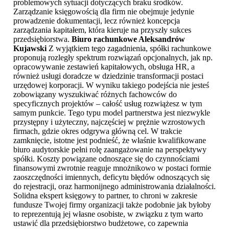
problemowych sytuacji dotyczących braku środków.
Zarządzanie księgowością dla firm nie obejmuje jedynie
prowadzenie dokumentacji, lecz również koncepcja
zarządzania kapitałem, która kieruje na przyszły sukces
przedsiębiorstwa.
Biuro rachunkowe Aleksandrów
Kujawski
Z wyjątkiem tego zagadnienia, spółki rachunkowe
proponują rozległy spektrum rozwiązań opcjonalnych, jak np.
opracowywanie zestawień kapitałowych, obsługa HR, a
również usługi doradcze w dziedzinie transformacji postaci
urzędowej korporacji. W wyniku takiego podejścia nie jesteś
zobowiązany wyszukiwać różnych fachowców do
specyficznych projektów – całość usług rozwiążesz w tym
samym punkcie. Tego typu model partnerstwa jest niezwykle
przystępny i użyteczny, najczęściej w prężnie wzrostowych
firmach, gdzie okres odgrywa główną cel. W trakcie
zamknięcie, istotne jest podnieść, że właśnie kwalifikowane
biuro audytorskie pełni rolę zaangażowanie na perspektywy
spółki. Koszty powiązane odnoszące się do czynnościami
finansowymi zwrotnie reaguje mnożnikowo w postaci formie
zaoszczędności imiennych, deficytu błędów odnoszących się
do rejestracji, oraz harmonijnego administrowania działalności.
Solidna ekspert księgowy to partner, to chroni w zakresie
fundusze Twojej firmy organizacji także podobnie jak byłoby
to reprezentują jej własne osobiste, w związku z tym warto
ustawić dla przedsiębiorstwo budżetowe, co zapewnia