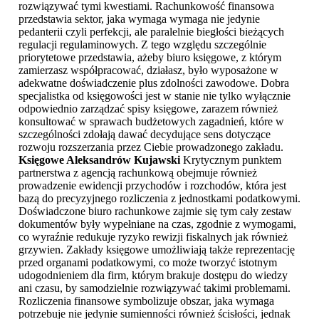
rozwiązywać tymi kwestiami. Rachunkowość finansowa
przedstawia sektor, jaka wymaga wymaga nie jedynie
pedanterii czyli perfekcji, ale paralelnie biegłości bieżących
regulacji regulaminowych. Z tego względu szczególnie
priorytetowe przedstawia, ażeby biuro księgowe, z którym
zamierzasz współpracować, działasz, było wyposażone w
adekwatne doświadczenie plus zdolności zawodowe. Dobra
specjalistka od księgowości jest w stanie nie tylko wyłącznie
odpowiednio zarządzać spisy księgowe, zarazem również
konsultować w sprawach budżetowych zagadnień, które w
szczególności zdołają dawać decydujące sens dotyczące
rozwoju rozszerzania przez Ciebie prowadzonego zakładu.
Księgowe Aleksandrów Kujawski
Krytycznym punktem
partnerstwa z agencją rachunkową obejmuje również
prowadzenie ewidencji przychodów i rozchodów, która jest
bazą do precyzyjnego rozliczenia z jednostkami podatkowymi.
Doświadczone biuro rachunkowe zajmie się tym cały zestaw
dokumentów były wypełniane na czas, zgodnie z wymogami,
co wyraźnie redukuje ryzyko rewizji fiskalnych jak również
grzywien. Zakłady księgowe umożliwiają także reprezentację
przed organami podatkowymi, co może tworzyć istotnym
udogodnieniem dla firm, którym brakuje dostępu do wiedzy
ani czasu, by samodzielnie rozwiązywać takimi problemami.
Rozliczenia finansowe symbolizuje obszar, jaka wymaga
potrzebuje nie jedynie sumienności również ścisłości, jednak