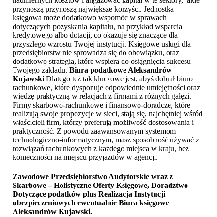
nadmiernych kosztów i angażować kapitał w te sektory, jakie
przynoszą przynoszą największe korzyści. Jednostka
księgowa może dodatkowo wspomóc w sprawach
dotyczących pozyskania kapitału, na przykład wsparcia
kredytowego albo dotacji, co okazuje się znaczące dla
przyszłego wzrostu Twojej instytucji. Księgowe usługi dla
przedsiębiorstw nie sprowadza się do obowiązku, oraz
dodatkowo strategia, które wspiera do osiągnięcia sukcesu
Twojego zakładu.
Biura podatkowe Aleksandrów
Kujawski
Dlatego też tak kluczowe jest, abyś dobrał biuro
rachunkowe, które dysponuje odpowiednie umiejętności oraz
wiedzę praktyczną w relacjach z firmami z różnych gałęzi.
Firmy skarbowo-rachunkowe i finansowo-doradcze, które
realizują swoje propozycje w sieci, stają się, najchętniej wśród
właścicieli firm, którzy preferują możliwość dostosowania i
praktyczność. Z powodu zaawansowanym systemom
technologiczno-informatycznym, masz sposobność używać z
rozwiązań rachunkowych z każdego miejsca w kraju, bez
konieczności na miejscu przyjazdów w agencji.
Zawodowe Przedsiębiorstwo Audytorskie wraz z
Skarbowe – Holistyczne Oferty Księgowe, Doradztwo
Dotyczące podatków plus Realizacja Instytucji
ubezpieczeniowych ewentualnie
Biura księgowe
Aleksandrów Kujawski
.