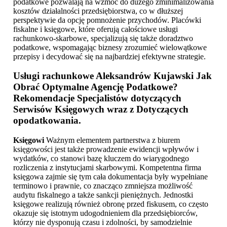
podatkowe pozwalają na wzmóc do dużego zminimalizowania
kosztów działalności przedsiębiorstwa, co w dłuższej
perspektywie da opcję pomnożenie przychodów. Placówki
fiskalne i księgowe, które oferują całościowe usługi
rachunkowo-skarbowe, specjalizują się także doradztwo
podatkowe, wspomagając biznesy zrozumieć wielowątkowe
przepisy i decydować się na najbardziej efektywne strategie.
Usługi rachunkowe Aleksandrów Kujawski
Jak
Obrać Optymalne Agencję Podatkowe?
Rekomendacje Specjalistów dotyczących
Serwisów Księgowych wraz z Dotyczących
opodatkowania.
Księgowi
Ważnym elementem partnerstwa z biurem
księgowości jest także prowadzenie ewidencji wpływów i
wydatków, co stanowi bazę kluczem do wiarygodnego
rozliczenia z instytucjami skarbowymi. Kompetentna firma
księgowa zajmie się tym cała dokumentacja były wypełniane
terminowo i prawnie, co znacząco zmniejsza możliwość
audytu fiskalnego a także sankcji pieniężnych. Jednostki
księgowe realizują również obronę przed fiskusem, co często
okazuje się istotnym udogodnieniem dla przedsiębiorców,
którzy nie dysponują czasu i zdolności, by samodzielnie