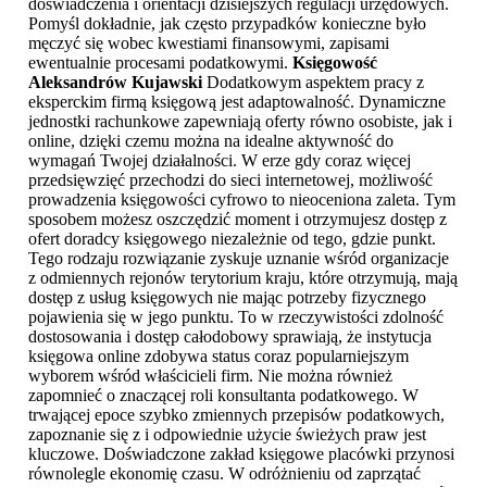
doświadczenia i orientacji dzisiejszych regulacji urzędowych.
Pomyśl dokładnie, jak często przypadków konieczne było
męczyć się wobec kwestiami finansowymi, zapisami
ewentualnie procesami podatkowymi.
Księgowość
Aleksandrów Kujawski
Dodatkowym aspektem pracy z
eksperckim firmą księgową jest adaptowalność. Dynamiczne
jednostki rachunkowe zapewniają oferty równo osobiste, jak i
online, dzięki czemu można na idealne aktywność do
wymagań Twojej działalności. W erze gdy coraz więcej
przedsięwzięć przechodzi do sieci internetowej, możliwość
prowadzenia księgowości cyfrowo to nieoceniona zaleta. Tym
sposobem możesz oszczędzić moment i otrzymujesz dostęp z
ofert doradcy księgowego niezależnie od tego, gdzie punkt.
Tego rodzaju rozwiązanie zyskuje uznanie wśród organizacje
z odmiennych rejonów terytorium kraju, które otrzymują, mają
dostęp z usług księgowych nie mając potrzeby fizycznego
pojawienia się w jego punktu. To w rzeczywistości zdolność
dostosowania i dostęp całodobowy sprawiają, że instytucja
księgowa online zdobywa status coraz popularniejszym
wyborem wśród właścicieli firm. Nie można również
zapomnieć o znaczącej roli konsultanta podatkowego. W
trwającej epoce szybko zmiennych przepisów podatkowych,
zapoznanie się z i odpowiednie użycie świeżych praw jest
kluczowe. Doświadczone zakład księgowe placówki przynosi
równolegle ekonomię czasu. W odróżnieniu od zaprzątać