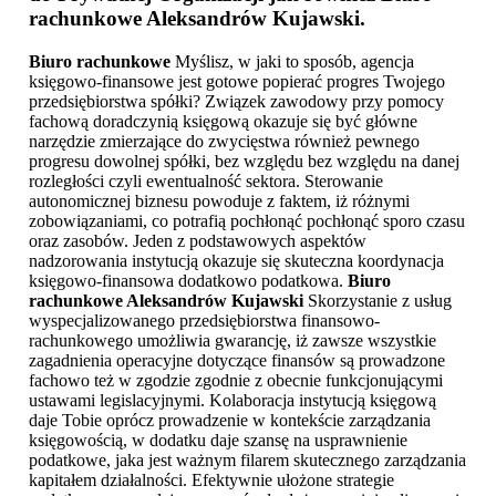
rachunkowe Aleksandrów Kujawski
.
Biuro rachunkowe
Myślisz, w jaki to sposób, agencja
księgowo-finansowe jest gotowe popierać progres Twojego
przedsiębiorstwa spółki? Związek zawodowy przy pomocy
fachową doradczynią księgową okazuje się być główne
narzędzie zmierzające do zwycięstwa również pewnego
progresu dowolnej spółki, bez względu bez względu na danej
rozległości czyli ewentualność sektora. Sterowanie
autonomicznej biznesu powoduje z faktem, iż różnymi
zobowiązaniami, co potrafią pochłonąć pochłonąć sporo czasu
oraz zasobów. Jeden z podstawowych aspektów
nadzorowania instytucją okazuje się skuteczna koordynacja
księgowo-finansowa dodatkowo podatkowa.
Biuro
rachunkowe Aleksandrów Kujawski
Skorzystanie z usług
wyspecjalizowanego przedsiębiorstwa finansowo-
rachunkowego umożliwia gwarancję, iż zawsze wszystkie
zagadnienia operacyjne dotyczące finansów są prowadzone
fachowo też w zgodzie zgodnie z obecnie funkcjonującymi
ustawami legislacyjnymi. Kolaboracja instytucją księgową
daje Tobie oprócz prowadzenie w kontekście zarządzania
księgowością, w dodatku daje szansę na usprawnienie
podatkowe, jaka jest ważnym filarem skutecznego zarządzania
kapitałem działalności. Efektywnie ułożone strategie