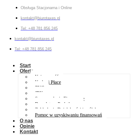
Obsługa Stacjonarna i Online
kontakt@biurotaxes.pl
Tel: +48 781 856 245
kontakt@biurotaxes.pl
Tel: +48 781 856 245
Start
Oferta
Księgowość
Kadry i Płace
ZUS
JPK
Sprawozdania Finansowe
Doradztwo Podatkowe
Zakładanie Działalności i spółek
Pomoc w uzyskiwaniu finansowań
O nas
Opinie
Kontakt