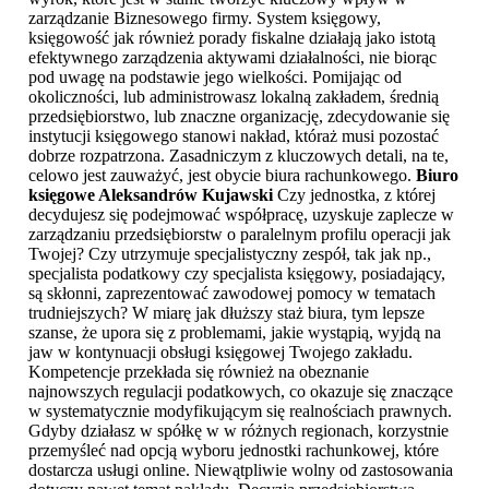
zarządzanie Biznesowego firmy. System księgowy,
księgowość jak również porady fiskalne działają jako istotą
efektywnego zarządzenia aktywami działalności, nie biorąc
pod uwagę na podstawie jego wielkości. Pomijając od
okoliczności, lub administrowasz lokalną zakładem, średnią
przedsiębiorstwo, lub znaczne organizację, zdecydowanie się
instytucji księgowego stanowi nakład, któraż musi pozostać
dobrze rozpatrzona. Zasadniczym z kluczowych detali, na te,
celowo jest zauważyć, jest obycie biura rachunkowego.
Biuro
księgowe Aleksandrów Kujawski
Czy jednostka, z której
decydujesz się podejmować współpracę, uzyskuje zaplecze w
zarządzaniu przedsiębiorstw o paralelnym profilu operacji jak
Twojej? Czy utrzymuje specjalistyczny zespół, tak jak np.,
specjalista podatkowy czy specjalista księgowy, posiadający,
są skłonni, zaprezentować zawodowej pomocy w tematach
trudniejszych? W miarę jak dłuższy staż biura, tym lepsze
szanse, że upora się z problemami, jakie wystąpią, wyjdą na
jaw w kontynuacji obsługi księgowej Twojego zakładu.
Kompetencje przekłada się również na obeznanie
najnowszych regulacji podatkowych, co okazuje się znaczące
w systematycznie modyfikującym się realnościach prawnych.
Gdyby działasz w spółkę w w różnych regionach, korzystnie
przemyśleć nad opcją wyboru jednostki rachunkowej, które
dostarcza usługi online. Niewątpliwie wolny od zastosowania