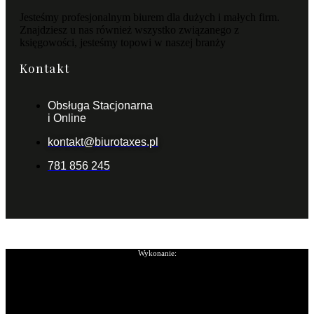
Jesteśmy profesjonalnym biurem dla dużych i małych firm.
Znajdziesz u nas również wszystko związanego z
księgowości, jesteśmy topowi w naszej branży
Kontakt
Obsługa Stacjonarna
i Online
kontakt@biurotaxes.pl
781 856 245
Wykonanie: