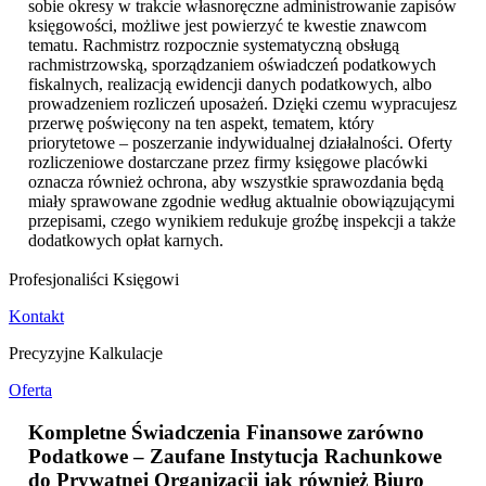
sobie okresy w trakcie własnoręczne administrowanie zapisów
księgowości, możliwe jest powierzyć te kwestie znawcom
tematu. Rachmistrz rozpocznie systematyczną obsługą
rachmistrzowską, sporządzaniem oświadczeń podatkowych
fiskalnych, realizacją ewidencji danych podatkowych, albo
prowadzeniem rozliczeń uposażeń. Dzięki czemu wypracujesz
przerwę poświęcony na ten aspekt, tematem, który
priorytetowe – poszerzanie indywidualnej działalności. Oferty
rozliczeniowe dostarczane przez firmy księgowe placówki
oznacza również ochrona, aby wszystkie sprawozdania będą
miały sprawowane zgodnie według aktualnie obowiązującymi
przepisami, czego wynikiem redukuje groźbę inspekcji a także
dodatkowych opłat karnych.
Profesjonaliści Księgowi
Kontakt
Precyzyjne Kalkulacje
Oferta
Kompletne Świadczenia Finansowe zarówno
Podatkowe – Zaufane Instytucja Rachunkowe
do Prywatnej Organizacji jak również
Biuro