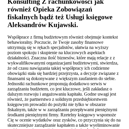
Konsulting Z rachunkowości jak
również Opieka Zobowiązań
fiskalnych bądź też
Usługi księgowe
Aleksandrów Kujawski
.
Współprace z firmą budżetowym również obejmuje kontekst
behawioralny. Poczucie, że Twoje zasoby finansowe
utrzymują się w rękach specjalistów, ułatwia na wyższy
poziom spokoju i skupienie na kluczowych aspektach
działalności. Znaczna ilość biznesów, które mają relacje z z
wykwalifikowanymi organizacjami budżetowymi, stwierdza,
że od czasu nawiązania takiej współpracy ich codzienne
obowiązki stała się bardziej przejrzysta, a decyzje związane z
finansami są dokonywane z większym zaufaniem do siebie.
Jednostki rachunkowe proponują dodatkowo serwis w
zarządzaniu budżetem, co jest kluczowe, jeśli zakładasz o
dalszym rozwoju i angażowaniu kapitału. Godne uwagi jest
również, że partnerstwo z solidnym przedsiębiorstwem
księgowym prowadzi do pożytki nie tylko w obszarze
fiskalnym, także w w zarządzaniu przepływami pieniężnymi
środkami pieniężnymi firmy. Rzetelny księgowy wspomoże
Cię w ocenie wydatków oraz zysków, co przyczynia się do na
skuteczniejsze zarządzanie kapitałem a także wyeliminowanie