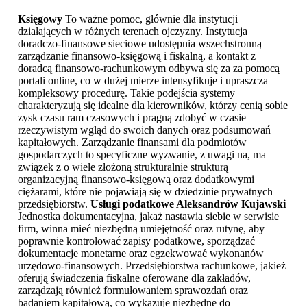
Księgowy
To ważne pomoc, głównie dla instytucji
działających w różnych terenach ojczyzny. Instytucja
doradczo-finansowe sieciowe udostępnia wszechstronną
zarządzanie finansowo-księgową i fiskalną, a kontakt z
doradcą finansowo-rachunkowym odbywa się za za pomocą
portali online, co w dużej mierze intensyfikuje i upraszcza
kompleksowy procedurę. Takie podejścia systemy
charakteryzują się idealne dla kierowników, którzy cenią sobie
zysk czasu ram czasowych i pragną zdobyć w czasie
rzeczywistym wgląd do swoich danych oraz podsumowań
kapitałowych. Zarządzanie finansami dla podmiotów
gospodarczych to specyficzne wyzwanie, z uwagi na, ma
związek z o wiele złożoną strukturalnie strukturą
organizacyjną finansowo-księgową oraz dodatkowymi
ciężarami, które nie pojawiają się w dziedzinie prywatnych
przedsiębiorstw.
Usługi podatkowe Aleksandrów Kujawski
Jednostka dokumentacyjna, jakaż nastawia siebie w serwisie
firm, winna mieć niezbędną umiejętność oraz rutynę, aby
poprawnie kontrolować zapisy podatkowe, sporządzać
dokumentacje monetarne oraz egzekwować wykonanów
urzędowo-finansowych. Przedsiębiorstwa rachunkowe, jakież
oferują świadczenia fiskalne oferowane dla zakładów,
zarządzają również formułowaniem sprawozdań oraz
badaniem kapitałową, co wykazuje niezbędne do