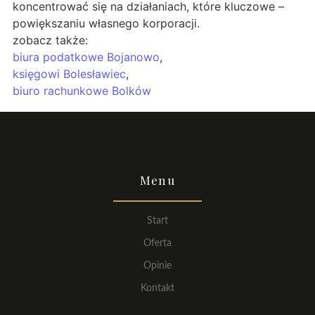
koncentrować się na działaniach, które kluczowe –
powiększaniu własnego korporacji.
zobacz także:
biura podatkowe Bojanowo
,
księgowi Bolesławiec
,
biuro rachunkowe Bolków
Menu
Start
Oferta
Opinie
Kontakt