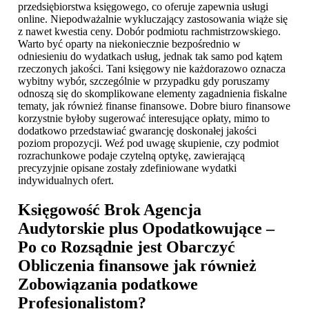
przedsiębiorstwa księgowego, co oferuje zapewnia usługi
online. Niepodważalnie wykluczający zastosowania wiąże się
z nawet kwestia ceny. Dobór podmiotu rachmistrzowskiego.
Warto być oparty na niekoniecznie bezpośrednio w
odniesieniu do wydatkach usług, jednak tak samo pod kątem
rzeczonych jakości. Tani księgowy nie każdorazowo oznacza
wybitny wybór, szczególnie w przypadku gdy poruszamy
odnoszą się do skomplikowane elementy zagadnienia fiskalne
tematy, jak również finanse finansowe. Dobre biuro finansowe
korzystnie byłoby sugerować interesujące opłaty, mimo to
dodatkowo przedstawiać gwarancję doskonałej jakości
poziom propozycji. Weź pod uwagę skupienie, czy podmiot
rozrachunkowe podaje czytelną optykę, zawierającą
precyzyjnie opisane zostały zdefiniowane wydatki
indywidualnych ofert.
Księgowość Brok
Agencja
Audytorskie plus Opodatkowujące –
Po co Rozsądnie jest Obarczyć
Obliczenia finansowe jak również
Zobowiązania podatkowe
Profesjonalistom?