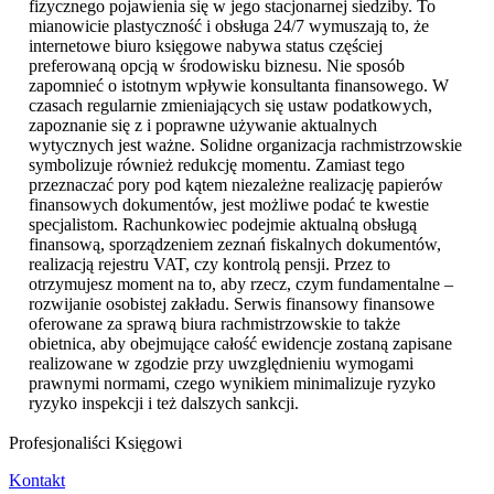
fizycznego pojawienia się w jego stacjonarnej siedziby. To
mianowicie plastyczność i obsługa 24/7 wymuszają to, że
internetowe biuro księgowe nabywa status częściej
preferowaną opcją w środowisku biznesu. Nie sposób
zapomnieć o istotnym wpływie konsultanta finansowego. W
czasach regularnie zmieniających się ustaw podatkowych,
zapoznanie się z i poprawne używanie aktualnych
wytycznych jest ważne. Solidne organizacja rachmistrzowskie
symbolizuje również redukcję momentu. Zamiast tego
przeznaczać pory pod kątem niezależne realizację papierów
finansowych dokumentów, jest możliwe podać te kwestie
specjalistom. Rachunkowiec podejmie aktualną obsługą
finansową, sporządzeniem zeznań fiskalnych dokumentów,
realizacją rejestru VAT, czy kontrolą pensji. Przez to
otrzymujesz moment na to, aby rzecz, czym fundamentalne –
rozwijanie osobistej zakładu. Serwis finansowy finansowe
oferowane za sprawą biura rachmistrzowskie to także
obietnica, aby obejmujące całość ewidencje zostaną zapisane
realizowane w zgodzie przy uwzględnieniu wymogami
prawnymi normami, czego wynikiem minimalizuje ryzyko
ryzyko inspekcji i też dalszych sankcji.
Profesjonaliści Księgowi
Kontakt