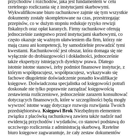
przychodów i rozchodów, jaka jest fundamentem w celu
rzetelnego rozliczania się z instytucjami skarbowymi.
Wykwalifikowane biuro rachunkowe zajmie się tym wszystkie
dokumenty zostały skompletowane na czas, przestrzegając
przepisów, co w dużym stopniu redukuje ryzyko rewizji
fiskalnych oraz opłat karanych. Firmy rachunkowe oferują
jednocześnie zastępstwo przed instytucjami skarbowymi, co
często okazuje się ważnym ułatwieniem dla firm, którzy nie
mają czasu ani kompetencji, by samodzielnie prowadzić tymi
kwestiami. Rachunkowość jest obszar, która domaga się nie
wyłącznie do drobiazgowości i dokładności, jednocześnie
także ekspertyzy istniejących dyrektyw prawa. Dlatego
istotnie istotne stanowi, żeby podmiot finansowe instytucje, z
którym współpracujesz, współpracujesz, wykazywało się
fachowe długoletnie doświadczenie ponadto kwalifikacje
księgowe. Doświadczona specjalistka od księgowości potrafi
doskonale nie tylko poprawnie zarządzać księgowością
zestawienia rozliczeniowe, jednocześnie zarazem konsultować
dotyczących finansowych, które w szczególności będą mogły
wywrzeć istotne wagę dotyczące rozwoju rozwijania Twoich
przedsiębiorstwa.
Księgowi Brok
Niezbędnym elementem
związku z placówką rachunkową zawiera także nadzór nad
ewidencją przychodów i wydatków, co stanowi podstawą do
uczciwego rozliczenia z administracją skarbową. Rzetelne
biuro księgowe zagwarantuje, że cały zestaw dokumentów