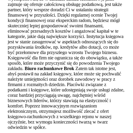
zajmuje się oferuje całościową obsługę podatkową, jest także
partner, który wesprze doradzi Ci w ustalaniu strategii
finansowej w przyszłości. Dzięki regularnej ocenie Twojej
kondycji finansowej oraz eksperckim radom, będziesz mógł
skuteczniej lepiej gospodarować swoimi finansami,
eliminować przesadnych kosztów i angażować kapitał w te
kategorie, jakie dają największe korzyści. Instytucja księgowa
jest w stanie zasugerować w aspektach odnoszących się do
pozyskiwania środków, np. kredytów albo dotacji, co może
być przełomowe dla przyszłego wzrostu Twojego biznesu.
Księgowość dla firm nie ogranicza się do obowiązku, a także
sposób, które może przyczynić się do powodzenia Twojego
zakładu.
Biuro rachunkowe Brok
Zatem tak istotne jest,
abyś postawił na zakład księgowy, które może się pochwalić
należyte umiejętności oraz dorobek zawodowy w pracy z
firmami z rozmaitych dziedzin. Placówki związane z
podatkami i księgowe, które udostępniają swoje usługi zdalne,
coraz bardziej przyciągają uwagę, najchętniej wśród
biznesowych liderów, którzy stawiają na elastyczność i
komfort. Poprzez innowacyjnym rozwiązaniom
elektronicznym, otrzymujesz możliwość zlecać z ofert
księgowo-rachunkowych z wszelkiego rejonu w naszej
ojczyźnie, bez wymogu konieczności twarzą w twarz
odwiedzin w spółce.