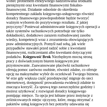
wobec problemem efektywnego nadzorowania środkami
pieniężnymi oraz kwestiami finansowymi fiskalno-
finansowymi. Działanie odnośnie do określenia
kompetentnego zakładu księgowego-usługowego również
doradcy finansowego prawdopodobnie będzie tworzyć
ważnym wyborem do pozytywnego rezultatu. Z jakiej
przyczyny? Ponieważ administrowanie księgowych operacji a
także systemów rachunkowych potrzebuje nie tylko
dokładności, dodatkowo zarazem rozbudowanej zasobu
wiedzy, kompetencji wraz z zrozumienia obowiązujących
praw administracyjnych. Pomyśl nad sobą, jak wiele
przypadków stawałeś przed radzić sobie z kwestiami
finansowymi, rozliczeniami albo kwestiami dotyczącymi
podatków.
Księgowość Brok
Niezbędnym mocną stroną
pracy z doświadczonym biurem księgowym jest
przystosowanie. Zaawansowane placówki rachunkowe
oferują pomoc zarówno osobiste, również zdalne, co oferuje
opcję na maksymalne wybór do oczekiwań Twojego biznesu.
W erze gdy większa część przedsięwzięć migruje do sieci
internetowej, dostępność prowadzenia ewidencji zdalnie to
znacząca korzyść. Za sprawą tego zaoszczędzisz godziny i
możesz użytkować z rozwiązań doradcy księgowego
pomijając miejsce. Ta opcja jest lubiane przez instytucje z
zróżnicowanych miejsc ojczyzny, które, mogą otrzymać z
pakietów usług księgowych bez potrzeby udawania się