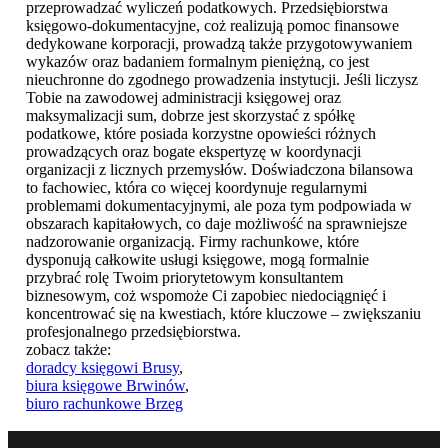
przeprowadzać wyliczeń podatkowych. Przedsiębiorstwa
księgowo-dokumentacyjne, coż realizują pomoc finansowe
dedykowane korporacji, prowadzą także przygotowywaniem
wykazów oraz badaniem formalnym pieniężną, co jest
nieuchronne do zgodnego prowadzenia instytucji. Jeśli liczysz
Tobie na zawodowej administracji księgowej oraz
maksymalizacji sum, dobrze jest skorzystać z spółkę
podatkowe, które posiada korzystne opowieści różnych
prowadzących oraz bogate ekspertyzę w koordynacji
organizacji z licznych przemysłów. Doświadczona bilansowa
to fachowiec, która co więcej koordynuje regularnymi
problemami dokumentacyjnymi, ale poza tym podpowiada w
obszarach kapitałowych, co daje możliwość na sprawniejsze
nadzorowanie organizacją. Firmy rachunkowe, które
dysponują całkowite usługi księgowe, mogą formalnie
przybrać rolę Twoim priorytetowym konsultantem
biznesowym, coż wspomoże Ci zapobiec niedociągnięć i
koncentrować się na kwestiach, które kluczowe – zwiększaniu
profesjonalnego przedsiębiorstwa.
zobacz także:
doradcy księgowi Brusy
,
biura księgowe Brwinów
,
biuro rachunkowe Brzeg