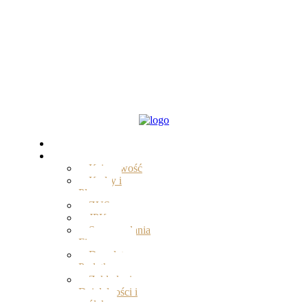
Start
Oferta
Księgowość
Kadry i
Płace
ZUS
JPK
Sprawozdania
Finansowe
Doradztwo
Podatkowe
Zakładanie
Działalności i
spółek