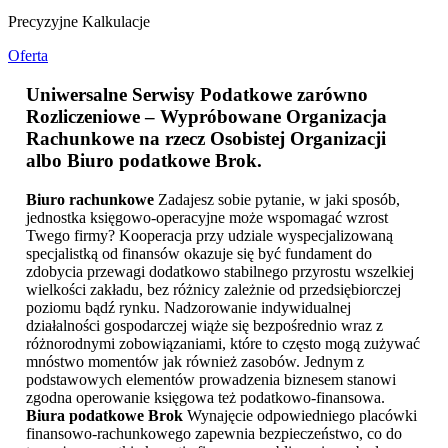
Precyzyjne Kalkulacje
Oferta
Uniwersalne Serwisy Podatkowe zarówno
Rozliczeniowe – Wypróbowane Organizacja
Rachunkowe na rzecz Osobistej Organizacji
albo
Biuro podatkowe Brok
.
Biuro rachunkowe
Zadajesz sobie pytanie, w jaki sposób,
jednostka księgowo-operacyjne może wspomagać wzrost
Twego firmy? Kooperacja przy udziale wyspecjalizowaną
specjalistką od finansów okazuje się być fundament do
zdobycia przewagi dodatkowo stabilnego przyrostu wszelkiej
wielkości zakładu, bez różnicy zależnie od przedsiębiorczej
poziomu bądź rynku. Nadzorowanie indywidualnej
działalności gospodarczej wiąże się bezpośrednio wraz z
różnorodnymi zobowiązaniami, które to często mogą zużywać
mnóstwo momentów jak również zasobów. Jednym z
podstawowych elementów prowadzenia biznesem stanowi
zgodna operowanie księgowa też podatkowo-finansowa.
Biura podatkowe Brok
Wynajęcie odpowiedniego placówki
finansowo-rachunkowego zapewnia bezpieczeństwo, co do