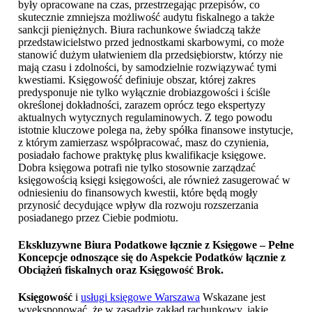
były opracowane na czas, przestrzegając przepisów, co
skutecznie zmniejsza możliwość audytu fiskalnego a także
sankcji pieniężnych. Biura rachunkowe świadczą także
przedstawicielstwo przed jednostkami skarbowymi, co może
stanowić dużym ułatwieniem dla przedsiębiorstw, którzy nie
mają czasu i zdolności, by samodzielnie rozwiązywać tymi
kwestiami. Księgowość definiuje obszar, której zakres
predysponuje nie tylko wyłącznie drobiazgowości i ściśle
określonej dokładności, zarazem oprócz tego ekspertyzy
aktualnych wytycznych regulaminowych. Z tego powodu
istotnie kluczowe polega na, żeby spółka finansowe instytucje,
z którym zamierzasz współpracować, masz do czynienia,
posiadało fachowe praktykę plus kwalifikacje księgowe.
Dobra księgowa potrafi nie tylko stosownie zarządzać
księgowością księgi księgowości, ale również zasugerować w
odniesieniu do finansowych kwestii, które będą mogły
przynosić decydujące wpływ dla rozwoju rozszerzania
posiadanego przez Ciebie podmiotu.
Ekskluzywne Biura Podatkowe łącznie z Księgowe – Pełne
Koncepcje odnoszące się do Aspekcie Podatków łącznie z
Obciążeń fiskalnych oraz
Księgowość Brok
.
Księgowość
i
usługi księgowe Warszawa
Wskazane jest
wyeksponować, że w zasadzie zakład rachunkowy, jakie