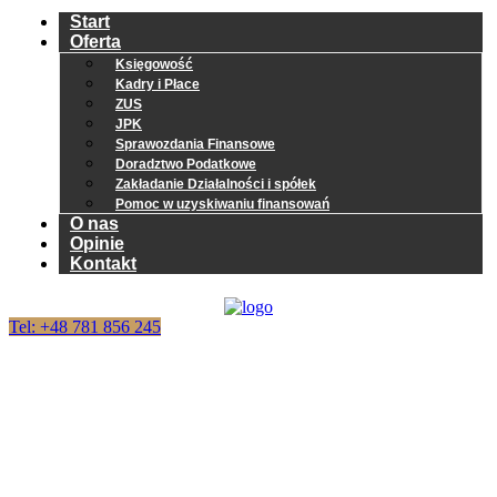
Start
Oferta
Księgowość
Kadry i Płace
ZUS
JPK
Sprawozdania Finansowe
Doradztwo Podatkowe
Zakładanie Działalności i spółek
Pomoc w uzyskiwaniu finansowań
O nas
Opinie
Kontakt
Tel: +48 781 856 245