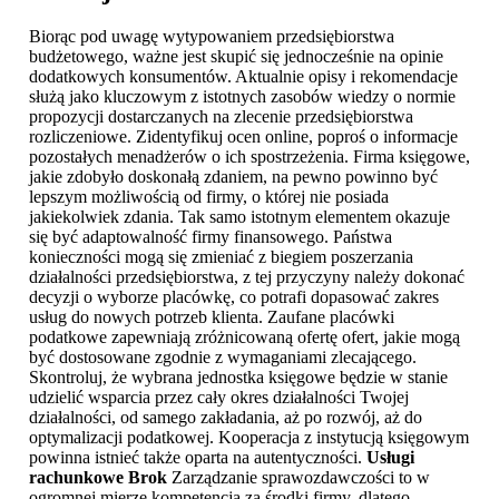
Biorąc pod uwagę wytypowaniem przedsiębiorstwa
budżetowego, ważne jest skupić się jednocześnie na opinie
dodatkowych konsumentów. Aktualnie opisy i rekomendacje
służą jako kluczowym z istotnych zasobów wiedzy o normie
propozycji dostarczanych na zlecenie przedsiębiorstwa
rozliczeniowe. Zidentyfikuj ocen online, poproś o informacje
pozostałych menadżerów o ich spostrzeżenia. Firma księgowe,
jakie zdobyło doskonałą zdaniem, na pewno powinno być
lepszym możliwością od firmy, o której nie posiada
jakiekolwiek zdania. Tak samo istotnym elementem okazuje
się być adaptowalność firmy finansowego. Państwa
konieczności mogą się zmieniać z biegiem poszerzania
działalności przedsiębiorstwa, z tej przyczyny należy dokonać
decyzji o wyborze placówkę, co potrafi dopasować zakres
usług do nowych potrzeb klienta. Zaufane placówki
podatkowe zapewniają zróżnicowaną ofertę ofert, jakie mogą
być dostosowane zgodnie z wymaganiami zlecającego.
Skontroluj, że wybrana jednostka księgowe będzie w stanie
udzielić wsparcia przez cały okres działalności Twojej
działalności, od samego zakładania, aż po rozwój, aż do
optymalizacji podatkowej. Kooperacja z instytucją księgowym
powinna istnieć także oparta na autentyczności.
Usługi
rachunkowe Brok
Zarządzanie sprawozdawczości to w
ogromnej mierze kompetencja za środki firmy, dlatego