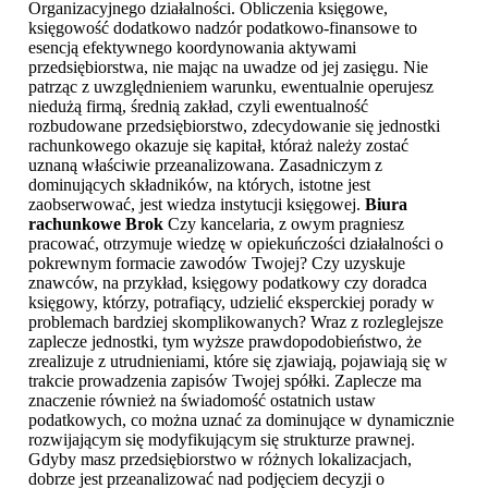
Organizacyjnego działalności. Obliczenia księgowe,
księgowość dodatkowo nadzór podatkowo-finansowe to
esencją efektywnego koordynowania aktywami
przedsiębiorstwa, nie mając na uwadze od jej zasięgu. Nie
patrząc z uwzględnieniem warunku, ewentualnie operujesz
niedużą firmą, średnią zakład, czyli ewentualność
rozbudowane przedsiębiorstwo, zdecydowanie się jednostki
rachunkowego okazuje się kapitał, któraż należy zostać
uznaną właściwie przeanalizowana. Zasadniczym z
dominujących składników, na których, istotne jest
zaobserwować, jest wiedza instytucji księgowej.
Biura
rachunkowe Brok
Czy kancelaria, z owym pragniesz
pracować, otrzymuje wiedzę w opiekuńczości działalności o
pokrewnym formacie zawodów Twojej? Czy uzyskuje
znawców, na przykład, księgowy podatkowy czy doradca
księgowy, którzy, potrafiący, udzielić eksperckiej porady w
problemach bardziej skomplikowanych? Wraz z rozleglejsze
zaplecze jednostki, tym wyższe prawdopodobieństwo, że
zrealizuje z utrudnieniami, które się zjawiają, pojawiają się w
trakcie prowadzenia zapisów Twojej spółki. Zaplecze ma
znaczenie również na świadomość ostatnich ustaw
podatkowych, co można uznać za dominujące w dynamicznie
rozwijającym się modyfikującym się strukturze prawnej.
Gdyby masz przedsiębiorstwo w różnych lokalizacjach,
dobrze jest przeanalizować nad podjęciem decyzji o