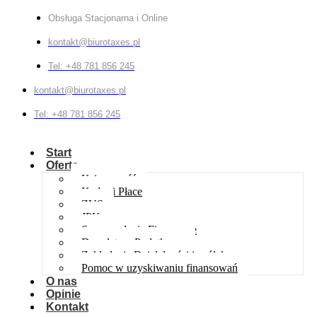
Obsługa Stacjonarna i Online
kontakt@biurotaxes.pl
Tel: +48 781 856 245
kontakt@biurotaxes.pl
Tel: +48 781 856 245
Start
Oferta
Księgowość
Kadry i Płace
ZUS
JPK
Sprawozdania Finansowe
Doradztwo Podatkowe
Zakładanie Działalności i spółek
Pomoc w uzyskiwaniu finansowań
O nas
Opinie
Kontakt