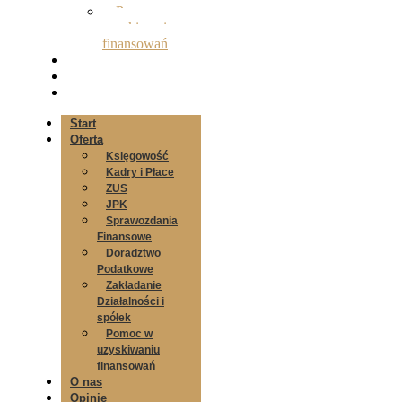
Pomoc w
uzyskiwaniu
finansowań
O nas
Opinie
Kontakt
Start
Oferta
Księgowość
Kadry i Płace
ZUS
JPK
Sprawozdania
Finansowe
Doradztwo
Podatkowe
Zakładanie
Działalności i
spółek
Pomoc w
uzyskiwaniu
finansowań
O nas
Opinie