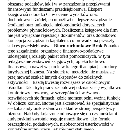
obszarze podatków, jak i w w zarządzaniu przepływami
finansowymi funduszami przedsiębiorstwa. Ekspert
księgowości doradzi Ci w ocenie wydatków oraz
dochodowych źródeł, co umożliwi na lepsze zarządzanie
środkami oraz uniknięcie niedogodności dotyczących
problemów płynnościowych. Rozliczenia księgowe dla firm
nie jest wyłącznie rejestracja dokumentów, oraz dodatkowo
koncepcja zarządzania kapitałem, co prowadzi na przyszły
sukces przedsiębiorstwa.
Biuro rachunkowe Brok
Ponadto
tego zagadnienia, organizacje finansowo-podatkowe
udostępniają rozległy pakiet ofert pomocniczych, w tym
redagowanie zestawień księgowych, opieka kadrowo-
finansowa, a nawet wsparcie w kategorii adaptacji struktury
jurydycznej biznesu. Na skutek tej metodzie nie musisz się
przejmować szukać innych ekspertów do zależnych
aktywności – każdą kwestię rozwiążesz w całościowym
ośrodku. Taka tryb pracy zespołowej odznacza się wyjątkowo
komfortowy i owocny, w szczególności w żwawo
rozwijających się firmach, gdzie moment pełni ważną funkcję.
W obliczu koniec, istotne jest akcentować, że specjalistyczne
siedziba audytorskie stanowi nakład w stronę perspektywy
biznesu. Nakłady kojarzone odnoszące się do czynnościami
audytorskimi zwrotnie reaguje mnożnikowo jako formie
oszczędności podatkowych, nieobecności usterkowości w
kontekście archiwizacji, jak również stabilnego