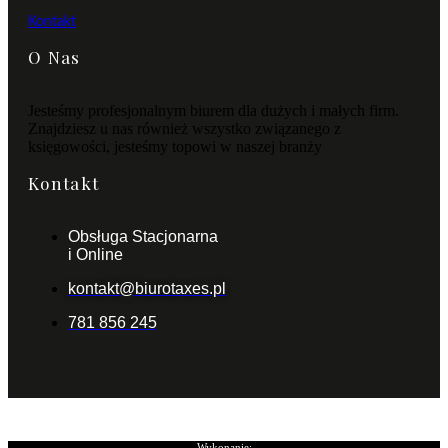
Kontakt
O Nas
Jesteśmy profesjonalnym biurem dla dużych i małych firm.
Znajdziesz u nas również wszystko związanego z
księgowości, jesteśmy topowi w naszej branży
Kontakt
Obsługa Stacjonarna
i Online
kontakt@biurotaxes.pl
781 856 245
Wykonanie: