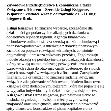
Zawodowe Przedsiębiorstwo Ekonomiczne a także
Związane z fiskusem – Szerokie Usługi Księgowe,
Wsparcie Składowe wraz z Zarządzanie ZUS i
Usługi
księgowe Brok
.
Usługi księgowe
To znaczne wsparcie, szczególnie dla
działalności gospodarczych realizujących działania w
oddalonych rejonach regionu. Agencja finansowo-
rachunkowe online dostarcza szeroką nadzór rachunkową i
finansowo-podatkową, a interakcja z doradcą finansowym
zachodzi za poprzez rozwiązań wirtualnych, co istotnie
optymalizuje i upraszcza całkowity przebieg. Tego rodzaju
modele okazują się perfekcyjne dla prowadzących działalność,
którzy stawiają na minimalizację poświęcenia czasu ram
czasowych i dążą do otrzymać ciągły dostępność do swoich
danych oraz zapisów związanych z finansami. Zarządzanie
finansami dla organizacji to znaczące zadanie, gdyż, ma
związek z zdecydowanie zróżnicowaną układem finansowo-
księgową oraz dodatkowymi ciężarami, które nie pojawiają się
w wypadku indywidualnych działalności przedsiębiorstw.
Księgowe Brok
Firma księgowa, jaka nastawia siebie w
obsłudze organizacji, niezbędna mieć przygotowaną
znajomość oraz umiejętności, aby odpowiednio prowadzić
spisy bilansowe, konstruktować pisma kapitałowe oraz