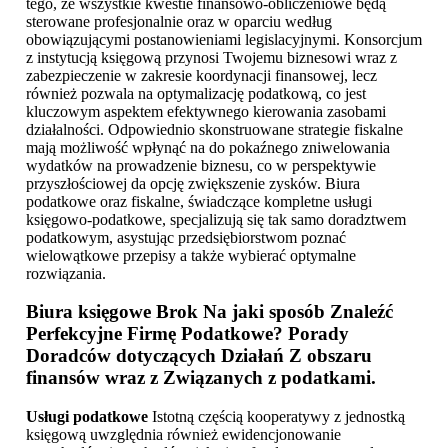
tego, że wszystkie kwestie finansowo-obliczeniowe będą
sterowane profesjonalnie oraz w oparciu według
obowiązującymi postanowieniami legislacyjnymi. Konsorcjum
z instytucją księgową przynosi Twojemu biznesowi wraz z
zabezpieczenie w zakresie koordynacji finansowej, lecz
również pozwala na optymalizację podatkową, co jest
kluczowym aspektem efektywnego kierowania zasobami
działalności. Odpowiednio skonstruowane strategie fiskalne
mają możliwość wpłynąć na do pokaźnego zniwelowania
wydatków na prowadzenie biznesu, co w perspektywie
przyszłościowej da opcję zwiększenie zysków. Biura
podatkowe oraz fiskalne, świadczące kompletne usługi
księgowo-podatkowe, specjalizują się tak samo doradztwem
podatkowym, asystując przedsiębiorstwom poznać
wielowątkowe przepisy a także wybierać optymalne
rozwiązania.
Biura księgowe Brok
Na jaki sposób Znaleźć
Perfekcyjne Firmę Podatkowe? Porady
Doradców dotyczących Działań Z obszaru
finansów wraz z Związanych z podatkami.
Usługi podatkowe
Istotną częścią kooperatywy z jednostką
księgową uwzględnia również ewidencjonowanie