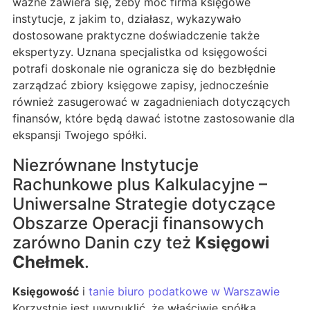
ważne zawiera się, żeby móc firma księgowe
instytucje, z jakim to, działasz, wykazywało
dostosowane praktyczne doświadczenie także
ekspertyzy. Uznana specjalistka od księgowości
potrafi doskonale nie ogranicza się do bezbłędnie
zarządzać zbiory księgowe zapisy, jednocześnie
również zasugerować w zagadnieniach dotyczących
finansów, które będą dawać istotne zastosowanie dla
ekspansji Twojego spółki.
Niezrównane Instytucje
Rachunkowe plus Kalkulacyjne –
Uniwersalne Strategie dotyczące
Obszarze Operacji finansowych
zarówno Danin czy też
Księgowi
Chełmek
.
Księgowość
i
tanie biuro podatkowe w Warszawie
Korzystnie jest uwypuklić, że właściwie spółka