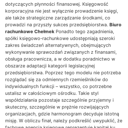
dotyczących płynności finansowej. Księgowość
korporacyjna nie jest wyłącznie prowadzenie księgi,
ale także strategiczne zarządzanie środkami, co
prowadzi na przyszły sukces przedsiębiorstwa.
Biuro
rachunkowe Chełmek
Ponadto tego zagadnienia,
spółki księgowo-rachunkowe udostępniają szeroki
zakres świadczeń alternatywnych, obejmujących
wykonywanie sprawozdań związanych z finansami,
obsługa pracownicza, a w dodatku poradnictwo w
obszarze adaptacji kategorii legislacyjnej
przedsiębiorstwa. Poprzez tego modelu nie potrzeba
rozglądać się za odmiennych rzemieślników do
indywidualnych funkcji – wszystko, co potrzebne
ustalisz w całościowym ośrodku. Takie styl
współdziałania pozostaje szczególnie przyjemny i
skuteczny, szczególnie w prężnie rozwijających
organizacjach, gdzie harmonogram decyduje istotną
misję. W obliczu finał, należy podkreślić uwypuklić, że
fachowe agencja księgowe reprezentuje kapitał ku