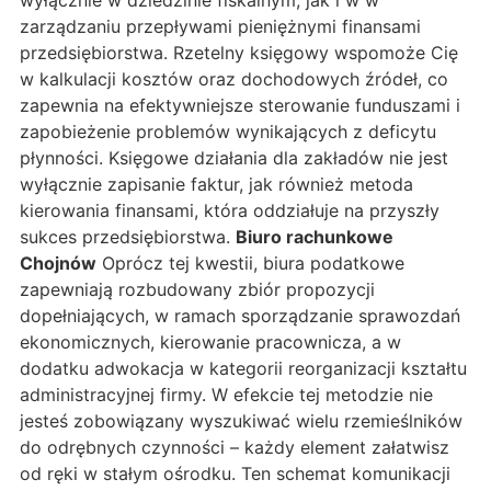
wyłącznie w dziedzinie fiskalnym, jak i w w
zarządzaniu przepływami pieniężnymi finansami
przedsiębiorstwa. Rzetelny księgowy wspomoże Cię
w kalkulacji kosztów oraz dochodowych źródeł, co
zapewnia na efektywniejsze sterowanie funduszami i
zapobieżenie problemów wynikających z deficytu
płynności. Księgowe działania dla zakładów nie jest
wyłącznie zapisanie faktur, jak również metoda
kierowania finansami, która oddziałuje na przyszły
sukces przedsiębiorstwa.
Biuro rachunkowe
Chojnów
Oprócz tej kwestii, biura podatkowe
zapewniają rozbudowany zbiór propozycji
dopełniających, w ramach sporządzanie sprawozdań
ekonomicznych, kierowanie pracownicza, a w
dodatku adwokacja w kategorii reorganizacji kształtu
administracyjnej firmy. W efekcie tej metodzie nie
jesteś zobowiązany wyszukiwać wielu rzemieślników
do odrębnych czynności – każdy element załatwisz
od ręki w stałym ośrodku. Ten schemat komunikacji