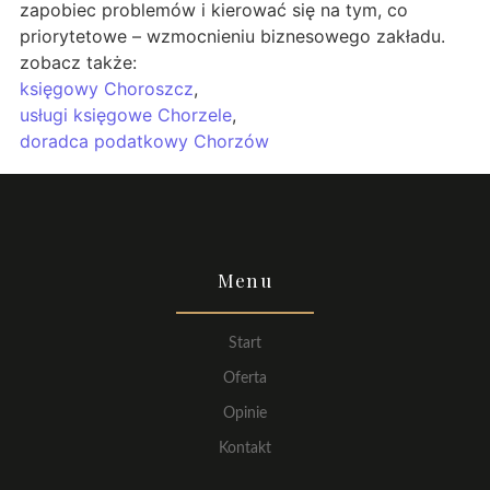
zapobiec problemów i kierować się na tym, co
priorytetowe – wzmocnieniu biznesowego zakładu.
zobacz także:
księgowy Choroszcz
,
usługi księgowe Chorzele
,
doradca podatkowy Chorzów
Menu
Start
Oferta
Opinie
Kontakt