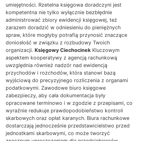
umiejętności. Rzetelna księgowa doradczyni jest
kompetentna nie tylko wyłącznie bezbłędnie
administrować zbiory ewidencji księgowej, też
zarazem doradzić w odniesieniu do pieniężnych
spraw, które mogłyby potrafią przynosić znaczące
doniosłość w związku z rozbudowy Twoich
organizacji.
Księgowy Ciechocinek
Kluczowym
aspektem kooperatywy z agencją rachunkową
uwzględnia również nadzór nad ewidencją
przychodów i rozchodów, która stanowi bazą
wyjściową do precyzyjnego rozliczenia z organami
podatkowymi. Zawodowe biuro księgowe
zabezpieczy, aby cała dokumentacja były
opracowane terminowo i w zgodzie z przepisami, co
wyraźnie redukuje prawdopodobieństwo kontroli
skarbowych oraz opłat karanych. Biura rachunkowe
dostarczają jednocześnie przedstawicielstwo przed
jednostkami skarbowymi, co może tworzyć
znacznym uproszczeniem dla przedsiębiorców,