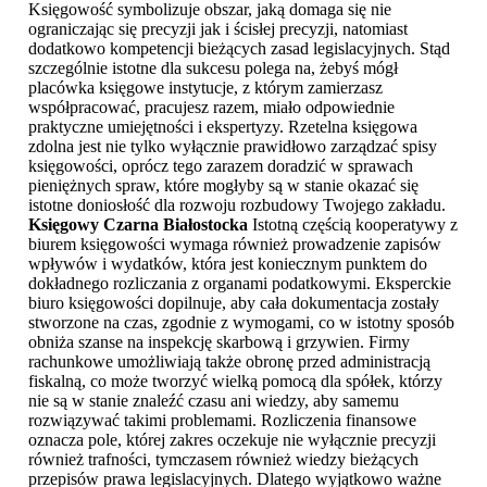
Księgowość symbolizuje obszar, jaką domaga się nie
ograniczając się precyzji jak i ścisłej precyzji, natomiast
dodatkowo kompetencji bieżących zasad legislacyjnych. Stąd
szczególnie istotne dla sukcesu polega na, żebyś mógł
placówka księgowe instytucje, z którym zamierzasz
współpracować, pracujesz razem, miało odpowiednie
praktyczne umiejętności i ekspertyzy. Rzetelna księgowa
zdolna jest nie tylko wyłącznie prawidłowo zarządzać spisy
księgowości, oprócz tego zarazem doradzić w sprawach
pieniężnych spraw, które mogłyby są w stanie okazać się
istotne doniosłość dla rozwoju rozbudowy Twojego zakładu.
Księgowy Czarna Białostocka
Istotną częścią kooperatywy z
biurem księgowości wymaga również prowadzenie zapisów
wpływów i wydatków, która jest koniecznym punktem do
dokładnego rozliczania z organami podatkowymi. Eksperckie
biuro księgowości dopilnuje, aby cała dokumentacja zostały
stworzone na czas, zgodnie z wymogami, co w istotny sposób
obniża szanse na inspekcję skarbową i grzywien. Firmy
rachunkowe umożliwiają także obronę przed administracją
fiskalną, co może tworzyć wielką pomocą dla spółek, którzy
nie są w stanie znaleźć czasu ani wiedzy, aby samemu
rozwiązywać takimi problemami. Rozliczenia finansowe
oznacza pole, której zakres oczekuje nie wyłącznie precyzji
również trafności, tymczasem również wiedzy bieżących
przepisów prawa legislacyjnych. Dlatego wyjątkowo ważne