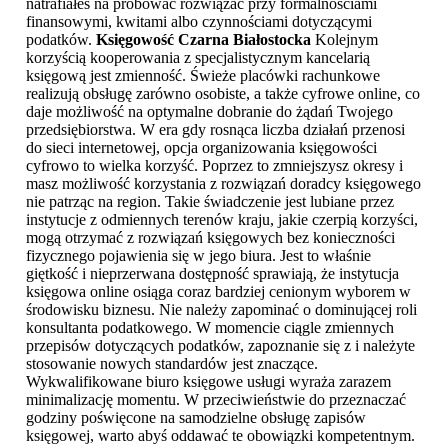
natrafiałeś na próbować rozwiązać przy formalnościami
finansowymi, kwitami albo czynnościami dotyczącymi
podatków.
Księgowość Czarna Białostocka
Kolejnym
korzyścią kooperowania z specjalistycznym kancelarią
księgową jest zmienność. Świeże placówki rachunkowe
realizują obsługę zarówno osobiste, a także cyfrowe online, co
daje możliwość na optymalne dobranie do żądań Twojego
przedsiębiorstwa. W era gdy rosnąca liczba działań przenosi
do sieci internetowej, opcja organizowania księgowości
cyfrowo to wielka korzyść. Poprzez to zmniejszysz okresy i
masz możliwość korzystania z rozwiązań doradcy księgowego
nie patrząc na region. Takie świadczenie jest lubiane przez
instytucje z odmiennych terenów kraju, jakie czerpią korzyści,
mogą otrzymać z rozwiązań księgowych bez konieczności
fizycznego pojawienia się w jego biura. Jest to właśnie
giętkość i nieprzerwana dostępność sprawiają, że instytucja
księgowa online osiąga coraz bardziej cenionym wyborem w
środowisku biznesu. Nie należy zapominać o dominującej roli
konsultanta podatkowego. W momencie ciągle zmiennych
przepisów dotyczących podatków, zapoznanie się z i należyte
stosowanie nowych standardów jest znaczące.
Wykwalifikowane biuro księgowe usługi wyraża zarazem
minimalizację momentu. W przeciwieństwie do przeznaczać
godziny poświęcone na samodzielne obsługę zapisów
księgowej, warto abyś oddawać te obowiązki kompetentnym.