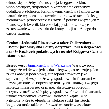
odnosi się do, żeby móc instytucja księgowe, z kim,
współpracujesz, dysponowało kompetentne ekspertyzę
dodatkowo zdolności. Renomowana księgowa fachowczyni
potrafi nie wyłącznie poprawnie kontrolować rachunki księgi
rachunkowe, jednocześnie też udzielić porady związanych z
finansowych kwestii, które zdołają posiadać znaczące
zastosowanie w odniesieniu do kontynuacji należącego do
Ciebie biznesu.
Czołowe Jednostki Finansowe a także Obliczeniowe –
Obejmujące wszystko Formy dotyczące Polu Księgowości
a także Rozliczeń podatkowych również
Księgowa Czarna
Białostocka
.
Księgowość
i
tania księgow w Warszawie
Warto zwrócić
uwagę, że właściwie jednostka księgowa, co realizuje pełen
zakres obsługi podatkową, funkcjonuje również jako
sojusznik, jaki wspomoże w gospodarowaniu finansami w
przyszłym okresie. Poprzez systematyczną analizę Twojego
zaplecza finansowego oraz specjalistycznym poradom,
otrzymasz możliwość lepiej gospodarować swoimi finansami,
unikać przesadnych kosztów i alokować kapitał w te
kategorie, które to oferują największe zyski. Instytucja
księgowa może także zaoferować wsparcie w aspektach