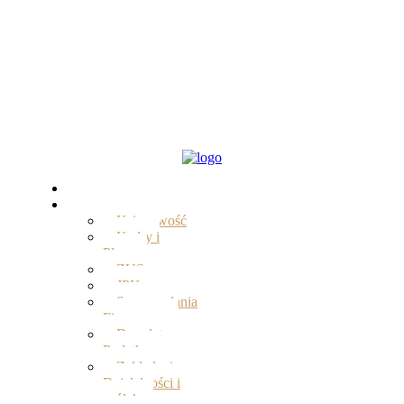
Start
Oferta
Księgowość
Kadry i
Płace
ZUS
JPK
Sprawozdania
Finansowe
Doradztwo
Podatkowe
Zakładanie
Działalności i
spółek