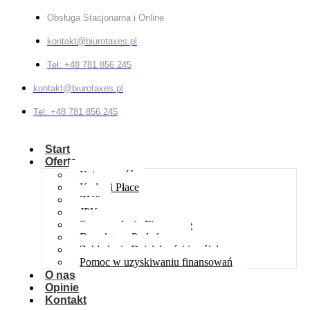
Obsługa Stacjonarna i Online
kontakt@biurotaxes.pl
Tel: +48 781 856 245
kontakt@biurotaxes.pl
Tel: +48 781 856 245
Start
Oferta
Księgowość
Kadry i Płace
ZUS
JPK
Sprawozdania Finansowe
Doradztwo Podatkowe
Zakładanie Działalności i spółek
Pomoc w uzyskiwaniu finansowań
O nas
Opinie
Kontakt