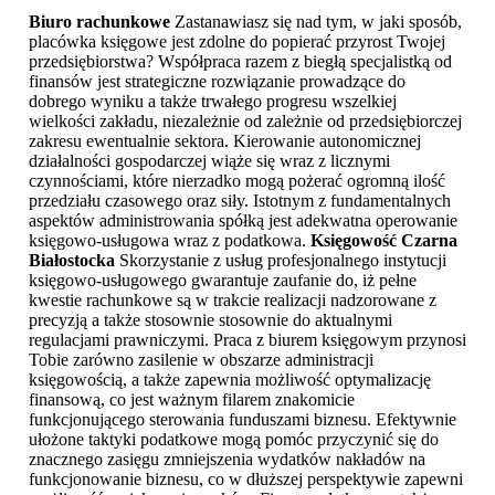
Biuro rachunkowe
Zastanawiasz się nad tym, w jaki sposób,
placówka księgowe jest zdolne do popierać przyrost Twojej
przedsiębiorstwa? Współpraca razem z biegłą specjalistką od
finansów jest strategiczne rozwiązanie prowadzące do
dobrego wyniku a także trwałego progresu wszelkiej
wielkości zakładu, niezależnie od zależnie od przedsiębiorczej
zakresu ewentualnie sektora. Kierowanie autonomicznej
działalności gospodarczej wiąże się wraz z licznymi
czynnościami, które nierzadko mogą pożerać ogromną ilość
przedziału czasowego oraz siły. Istotnym z fundamentalnych
aspektów administrowania spółką jest adekwatna operowanie
księgowo-usługowa wraz z podatkowa.
Księgowość Czarna
Białostocka
Skorzystanie z usług profesjonalnego instytucji
księgowo-usługowego gwarantuje zaufanie do, iż pełne
kwestie rachunkowe są w trakcie realizacji nadzorowane z
precyzją a także stosownie stosownie do aktualnymi
regulacjami prawniczymi. Praca z biurem księgowym przynosi
Tobie zarówno zasilenie w obszarze administracji
księgowością, a także zapewnia możliwość optymalizację
finansową, co jest ważnym filarem znakomicie
funkcjonującego sterowania funduszami biznesu. Efektywnie
ułożone taktyki podatkowe mogą pomóc przyczynić się do
znacznego zasięgu zmniejszenia wydatków nakładów na
funkcjonowanie biznesu, co w dłuższej perspektywie zapewni