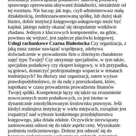
sprawnego operowania aktywami działalności, niezależnie od
tej rozmiaru. Nie bacząc jak tego, czyli administrowasz małą
działalnością, średniozaawansowaną spółkę, lub dużej skali
biznes, dobór instytucji księgowego-usługowego może być
kapitał, jakiego należy okazać się skrupulatnie wnikliwie
zbadana. Jednym z kluczowych komponentów, na gdzie,
powinno się wejrzeć, jest zaplecze placówki księgowej.
Usługi rachunkowe Czarna Białostocka
Czy organizacja, z
jaką masz zamiar nawiązać współpracę, zdobywa
doświadczenie w prowadzeniu firm o zbieżnym charakterze
zajęć typu Twojej? Czy utrzymuje specjalistów, w tym także,
specjalista podatkowy czy ekspert księgowy, w ich przypadku,
są gotowi, dostarczyć profesjonalnego wsparcia w tematach
trudniejszych? Im dłuższy staż organizacji, zatem wyższe
prawdopodobieństwo, że da radę z przeszkodami, które,
napotkasz w czasu prowadzenia prowadzenia finansów
Twojej spółki. Kompetencje łączy się także na zrozumienie
nowoczesnych norm podatkowych, co jest istotne w
dynamicznie zmodyfikowanym środowisku prawnym. Jeśli
kiedyś realizujesz instytucję w wielu miejscach, rozsądnie jest
rozpatrzyć nad wyborze konkretnego przedsiębiorstwa
księgowego, jaka działa zdalnie. Oczywiście niezwiązany
zastosowania odnosi się do także aspekt ceny. Wyszukanie
podmiotu rozliczeniowego. Dobrze jest odnosić się do