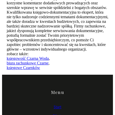
korzystne komentarze dodatkowych prowadzących oraz
szerokie wprawę w serwisie spółdzielni z bogatych obszarów.
Kwalifikowana księgowo-dokumentacyjna to ekspert, która
nie tylko nadzoruje codziennymi tematami dokumentacyjnymi,
ale także doradza w kwestiach budżetowych, co zapewnia na
bardziej skuteczne nadzorowanie spółką. Firmy rachunkowe,
jakież dysponują kompletne serwisowania dokumentacyjne,
potrafią formalnie zostać Twoim priorytetowym
współpracownikiem przedsiębiorczym, co pomoże Ci
zapobiec problemów i skoncentrować się na kwestiach, które
główne – wzrostowi indywidualnego organizacji.
zobacz także:
księgowość Czarna Woda
,
biura rachunkowe Czarne
,
księgowe Czarnków
Menu
Start