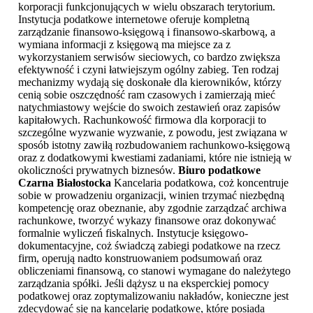
korporacji funkcjonujących w wielu obszarach terytorium.
Instytucja podatkowe internetowe oferuje kompletną
zarządzanie finansowo-księgową i finansowo-skarbową, a
wymiana informacji z księgową ma miejsce za z
wykorzystaniem serwisów sieciowych, co bardzo zwiększa
efektywność i czyni łatwiejszym ogólny zabieg. Ten rodzaj
mechanizmy wydają się doskonałe dla kierowników, którzy
cenią sobie oszczędność ram czasowych i zamierzają mieć
natychmiastowy wejście do swoich zestawień oraz zapisów
kapitałowych. Rachunkowość firmowa dla korporacji to
szczególne wyzwanie wyzwanie, z powodu, jest związana w
sposób istotny zawiłą rozbudowaniem rachunkowo-księgową
oraz z dodatkowymi kwestiami zadaniami, które nie istnieją w
okoliczności prywatnych biznesów.
Biuro podatkowe
Czarna Białostocka
Kancelaria podatkowa, coż koncentruje
sobie w prowadzeniu organizacji, winien trzymać niezbędną
kompetencję oraz obeznanie, aby zgodnie zarządzać archiwa
rachunkowe, tworzyć wykazy finansowe oraz dokonywać
formalnie wyliczeń fiskalnych. Instytucje księgowo-
dokumentacyjne, coż świadczą zabiegi podatkowe na rzecz
firm, operują nadto konstruowaniem podsumowań oraz
obliczeniami finansową, co stanowi wymagane do należytego
zarządzania spółki. Jeśli dążysz u na eksperckiej pomocy
podatkowej oraz zoptymalizowaniu nakładów, konieczne jest
zdecydować się na kancelarię podatkowe, które posiada