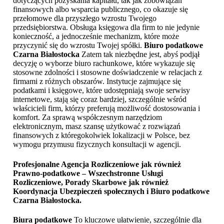
dotyczących pozyskania kapitału, tak jak zobowiązań
finansowych albo wsparcia publicznego, co okazuje się
przełomowe dla przyszłego wzrostu Twojego
przedsiębiorstwa. Obsługa księgowa dla firm to nie jedynie
konieczność, a jednocześnie mechanizm, które może
przyczynić się do wzrostu Twojej spółki.
Biuro podatkowe
Czarna Białostocka
Zatem tak niezbędne jest, abyś podjął
decyzję o wyborze biuro rachunkowe, które wykazuje się
stosowne zdolności i stosowne doświadczenie w relacjach z
firmami z różnych obszarów. Instytucje zajmujące się
podatkami i księgowe, które udostępniają swoje serwisy
internetowe, stają się coraz bardziej, szczególnie wśród
właścicieli firm, którzy preferują możliwość dostosowania i
komfort. Za sprawą współczesnym narzędziom
elektronicznym, masz szansę użytkować z rozwiązań
finansowych z któregokolwiek lokalizacji w Polsce, bez
wymogu przymusu fizycznych konsultacji w agencji.
Profesjonalne Agencja Rozliczeniowe jak również
Prawno-podatkowe – Wszechstronne Usługi
Rozliczeniowe, Porady Skarbowe jak również
Koordynacja Ubezpieczeń społecznych i
Biuro podatkowe
Czarna Białostocka
.
Biura podatkowe
To kluczowe ułatwienie, szczególnie dla