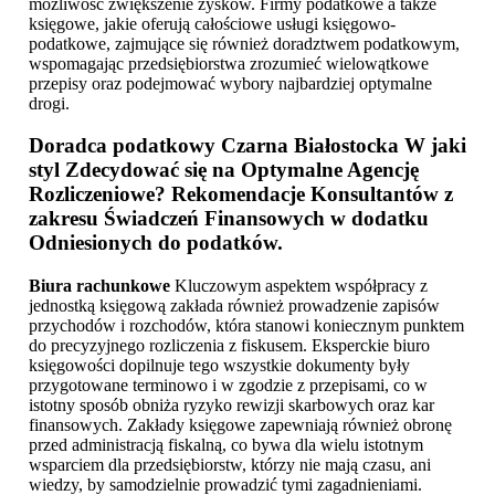
możliwość zwiększenie zysków. Firmy podatkowe a także
księgowe, jakie oferują całościowe usługi księgowo-
podatkowe, zajmujące się również doradztwem podatkowym,
wspomagając przedsiębiorstwa zrozumieć wielowątkowe
przepisy oraz podejmować wybory najbardziej optymalne
drogi.
Doradca podatkowy Czarna Białostocka
W jaki
styl Zdecydować się na Optymalne Agencję
Rozliczeniowe? Rekomendacje Konsultantów z
zakresu Świadczeń Finansowych w dodatku
Odniesionych do podatków.
Biura rachunkowe
Kluczowym aspektem współpracy z
jednostką księgową zakłada również prowadzenie zapisów
przychodów i rozchodów, która stanowi koniecznym punktem
do precyzyjnego rozliczenia z fiskusem. Eksperckie biuro
księgowości dopilnuje tego wszystkie dokumenty były
przygotowane terminowo i w zgodzie z przepisami, co w
istotny sposób obniża ryzyko rewizji skarbowych oraz kar
finansowych. Zakłady księgowe zapewniają również obronę
przed administracją fiskalną, co bywa dla wielu istotnym
wsparciem dla przedsiębiorstw, którzy nie mają czasu, ani
wiedzy, by samodzielnie prowadzić tymi zagadnieniami.