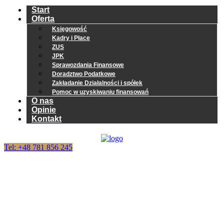
Start
Oferta
Księgowość
Kadry i Płace
ZUS
JPK
Sprawozdania Finansowe
Doradztwo Podatkowe
Zakładanie Działalności i spółek
Pomoc w uzyskiwaniu finansowań
O nas
Opinie
Kontakt
Tel: +48 781 856 245