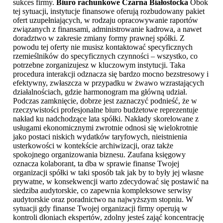
sukces firmy.
Biuro rachunkowe Czarna Białostocka
Obok
tej sytuacji, instytucje finansowe oferują rozbudowany pakiet
ofert uzupełniających, w rodzaju opracowywanie raportów
związanych z finansami, administrowanie kadrowa, a nawet
doradztwo w zakresie zmiany formy prawnej spółki. Z
powodu tej oferty nie musisz kontaktować specyficznych
rzemieślników do specyficznych czynności – wszystko, co
potrzebne zorganizujesz w kluczowym instytucji. Taka
procedura interakcji odznacza się bardzo mocno bezstresowy i
efektywny, zwłaszcza w przypadku w żwawo wzrastających
działalnościach, gdzie harmonogram ma główną udział.
Podczas zamknięcie, dobrze jest zaznaczyć podnieść, że w
rzeczywistości profesjonalne biuro budżetowe reprezentuje
nakład ku nadchodzące lata spółki. Nakłady skorelowane z
usługami ekonomicznymi zwrotnie odnosi się wielokrotnie
jako postaci niskich wydatków taryfowych, nieistnienia
usterkowości w kontekście archiwizacji, oraz także
spokojnego organizowania biznesu. Zaufana księgowy
oznacza kolaborant, ta dba w sprawie finanse Twojej
organizacji spółki w taki sposób tak jak by to były jej własne
prywatne, w konsekwencji warto zdecydować się postawić na
siedziba audytorskie, co zapewnia kompleksowe serwisy
audytorskie oraz poradnictwo na najwyższym stopniu. W
sytuacji gdy finanse Twojej organizacji firmy operują w
kontroli dłoniach ekspertów, zdolny jesteś zająć koncentrację