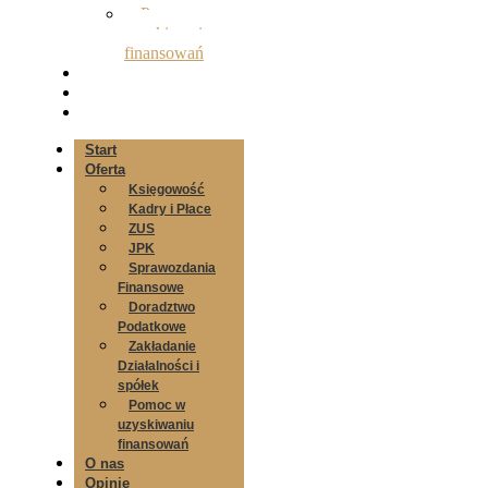
Pomoc w
uzyskiwaniu
finansowań
O nas
Opinie
Kontakt
Start
Oferta
Księgowość
Kadry i Płace
ZUS
JPK
Sprawozdania
Finansowe
Doradztwo
Podatkowe
Zakładanie
Działalności i
spółek
Pomoc w
uzyskiwaniu
finansowań
O nas
Opinie