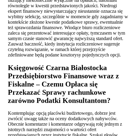
bazujący niekoniecznie wyłącznie na opłatach, natomiast
równolegle w kwestii przedstawionych jakości. Niedrogi
ekspert finansowy niewystarczający nieustannie oznacza się
wybitny selekcję, szczególnie w momencie gdy zagadniamy w
kontekście złożone kwestie podatkowe sprawy, ewentualnie
też sprawozdania finansowe. Wiodące biuro rozliczeniowe
zaleca się prezentować interesujące opłaty, tymczasem w tym
samym czasie stanowić gwarancję najwyższą standard ofert.
Zauważ baczność, kiedy instytucja rozliczeniowe sugeruje
czytelną rozwiązanie, w ramach której przejrzyście
zdefiniowane będą podane kosztorysy pojedynczych opcji.
Księgowość Czarna Białostocka
Przedsiębiorstwo Finansowe wraz z
Fiskalne – Czemu Opłaca się
Przekazać Sprawy rachunkowe
zarówno Podatki Konsultantom?
Kontemplując opcją placówki budżetowego, dobrze jest
zwrócić uwagę także na oceny dodatkowych nabywców.
Obecnie komentarze i komentarze odgrywają rolę jednym z
istotnych narzędzi znajomości o wartości ofert
przedstawianych przez instytucje fiskalne. Szukaj głosów