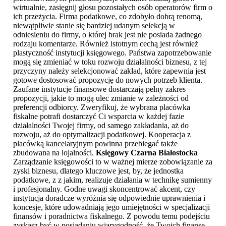
wirtualnie, zasięgnij głosu pozostałych osób operatorów firm o
ich przeżycia. Firma podatkowe, co zdobyło dobrą renomą,
niewątpliwie stanie się bardziej udanym selekcją w
odniesieniu do firmy, o której brak jest nie posiada żadnego
rodzaju komentarze. Również istotnym cechą jest również
plastyczność instytucji księgowego. Państwa zapotrzebowanie
mogą się zmieniać w toku rozwoju działalności biznesu, z tej
przyczyny należy selekcjonować zakład, które zapewnia jest
gotowe dostosować propozycję do nowych potrzeb klienta.
Zaufane instytucje finansowe dostarczają pełny zakres
propozycji, jakie to mogą ulec zmianie w zależności od
preferencji odbiorcy. Zweryfikuj, że wybrana placówka
fiskalne potrafi dostarczyć Ci wsparcia w każdej fazie
działalności Twojej firmy, od samego zakładania, aż do
rozwoju, aż do optymalizacji podatkowej. Kooperacja z
placówką kancelaryjnym powinna przebiegać także
zbudowana na lojalności.
Księgowy Czarna Białostocka
Zarządzanie księgowości to w ważnej mierze zobowiązanie za
zyski biznesu, dlatego kluczowe jest, by, że jednostka
podatkowe, z z jakim, realizuje działania w technikę sumienny
i profesjonalny. Godne uwagi skoncentrować akcent, czy
instytucja doradcze wyróżnia się odpowiednie uprawnienia i
koncesje, które udowadniają jego umiejętności w specjalizacji
finansów i poradnictwa fiskalnego. Z powodu temu podejściu
zyskasz być w posiadaniu wiarygodność, że Twoich finanse