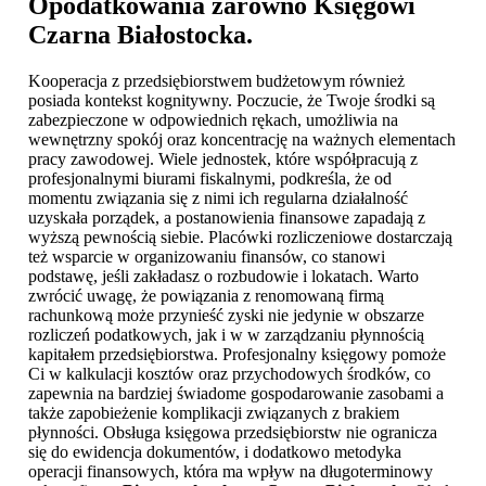
Opodatkowania zarówno
Księgowi
Czarna Białostocka
.
Kooperacja z przedsiębiorstwem budżetowym również
posiada kontekst kognitywny. Poczucie, że Twoje środki są
zabezpieczone w odpowiednich rękach, umożliwia na
wewnętrzny spokój oraz koncentrację na ważnych elementach
pracy zawodowej. Wiele jednostek, które współpracują z
profesjonalnymi biurami fiskalnymi, podkreśla, że od
momentu związania się z nimi ich regularna działalność
uzyskała porządek, a postanowienia finansowe zapadają z
wyższą pewnością siebie. Placówki rozliczeniowe dostarczają
też wsparcie w organizowaniu finansów, co stanowi
podstawę, jeśli zakładasz o rozbudowie i lokatach. Warto
zwrócić uwagę, że powiązania z renomowaną firmą
rachunkową może przynieść zyski nie jedynie w obszarze
rozliczeń podatkowych, jak i w w zarządzaniu płynnością
kapitałem przedsiębiorstwa. Profesjonalny księgowy pomoże
Ci w kalkulacji kosztów oraz przychodowych środków, co
zapewnia na bardziej świadome gospodarowanie zasobami a
także zapobieżenie komplikacji związanych z brakiem
płynności. Obsługa księgowa przedsiębiorstw nie ogranicza
się do ewidencja dokumentów, i dodatkowo metodyka
operacji finansowych, która ma wpływ na długoterminowy