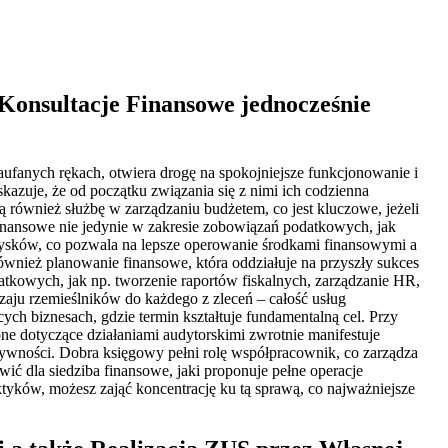
onsultacje Finansowe jednocześnie
fanych rękach, otwiera drogę na spokojniejsze funkcjonowanie i
azuje, że od początku związania się z nimi ich codzienna
również służbę w zarządzaniu budżetem, co jest kluczowe, jeżeli
inansowe nie jedynie w zakresie zobowiązań podatkowych, jak
zysków, co pozwala na lepsze operowanie środkami finansowymi a
również planowanie finansowe, która oddziałuje na przyszły sukces
atkowych, jak np. tworzenie raportów fiskalnych, zarządzanie HR,
dzaju rzemieślników do każdego z zleceń – całość usług
ch biznesach, gdzie termin kształtuje fundamentalną cel. Przy
one dotyczące działaniami audytorskimi zwrotnie manifestuje
ktywności. Dobra księgowy pełni rolę współpracownik, co zarządza
owić dla siedziba finansowe, jaki proponuje pełne operacje
tyków, możesz zająć koncentrację ku tą sprawą, co najważniejsze