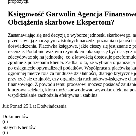
propozycji.
Księgowość Garwolin
Agencja Finansowe 
Obciążenia skarbowe Ekspertom?
Zastanawiając się nad decyzją o wyborze jednostki skarbowego, n
przedstawiają znaczącym z istotnych narzędzi poznania o jakości
doświadczenia. Placówka księgowe, jakie cieszy się jest znane z p
recenzje. Podobnie ważnym czynnikiem okazuje się być elastyczno
zdecydować się na jednostkę, co z łatwością dostosuje przeformu
zgodnie z potrzebami klienta. Zadbaj o to, że wybrana organiza
po osiągnięcie optymalizacji podatków. Współpraca z placówką 
ogromnej mierze rola za fundusze działalności, dlatego krytyczne
przyjrzeć się czujność, czy organizacja rachunkowo-księgowe cha
finansowego. Z powodu temu procesowi możesz posiadać zaufani
kluczowa selekcja, która może spowodować wywołać efekt na postęp
współdziałanie zachodziła efektywna i stabilna.
Już Ponad 25 Lat Doświadczenia
Dokumentów
0
+
Stałych Klientów
0
+