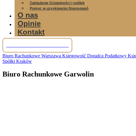
Zakładanie Działalności i spółek
Pomoc w uzyskiwaniu finansowań
O nas
Opinie
Kontakt
Tel: +48 781 856 245
Biuro Rachunkowe Warszawa Księgowość Doradca Podatkowy Księg
Spółki Kraków
Biuro Rachunkowe Garwolin