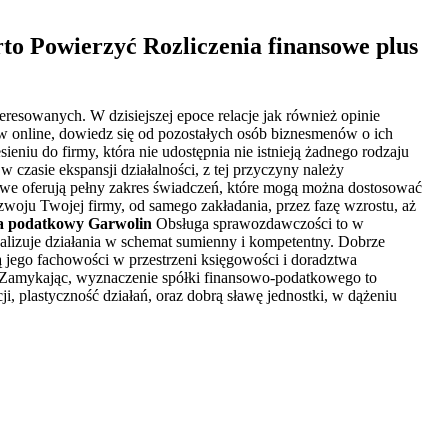
to Powierzyć Rozliczenia finansowe plus
resowanych. W dzisiejszej epoce relacje jak również opinie
w online, dowiedz się od pozostałych osób biznesmenów o ich
eniu do firmy, która nie udostępnia nie istnieją żadnego rodzaju
zasie ekspansji działalności, z tej przyczyny należy
iowe oferują pełny zakres świadczeń, które mogą można dostosować
oju Twojej firmy, od samego zakładania, przez fazę wzrostu, aż
a podatkowy Garwolin
Obsługa sprawozdawczości to w
realizuje działania w schemat sumienny i kompetentny. Dobrze
ą jego fachowości w przestrzeni księgowości i doradztwa
 Zamykając, wyznaczenie spółki finansowo-podatkowego to
i, plastyczność działań, oraz dobrą sławę jednostki, w dążeniu