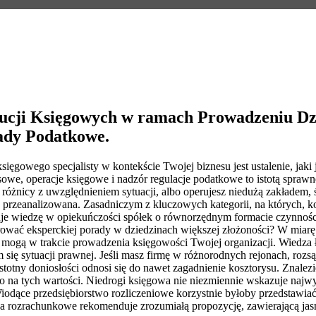
tucji Księgowych w ramach Prowadzeniu Dzi
ady Podatkowe.
ięgowego specjalisty w kontekście Twojej biznesu jest ustalenie, jaki
owe, operacje księgowe i nadzór regulacje podatkowe to istotą sprawn
óżnicy z uwzględnieniem sytuacji, albo operujesz niedużą zakładem, śr
przeanalizowana. Zasadniczym z kluczowych kategorii, na których, korz
e wiedzę w opiekuńczości spółek o równorzędnym formacie czynności 
erować eksperckiej porady w dziedzinach większej złożoności? W miar
 mogą w trakcie prowadzenia księgowości Twojej organizacji. Wiedza 
ię sytuacji prawnej. Jeśli masz firmę w różnorodnych rejonach, rozsąd
eistotny doniosłości odnosi się do nawet zagadnienie kosztorysu. Zna
mo na tych wartości. Niedrogi księgowa nie niezmiennie wskazuje najw
Wiodące przedsiębiorstwo rozliczeniowe korzystnie byłoby przedstawia
a rozrachunkowe rekomenduje zrozumiałą propozycję, zawierającą ja