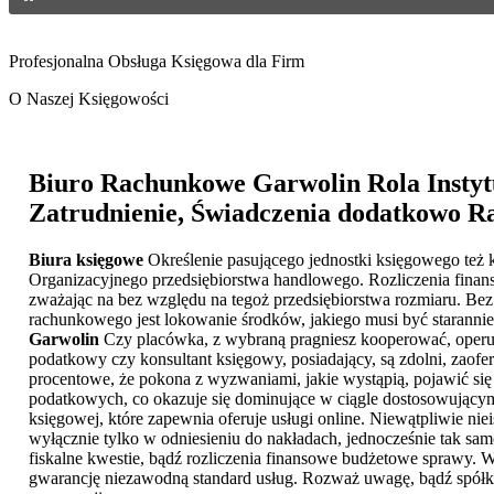
Profesjonalna Obsługa Księgowa dla Firm
O Naszej Księgowości
Biuro Rachunkowe Garwolin
Rola Insty
Zatrudnienie, Świadczenia dodatkowo R
Biura księgowe
Określenie pasującego jednostki księgowego też ks
Organizacyjnego przedsiębiorstwa handlowego. Rozliczenia finans
zważając na bez względu na tegoż przedsiębiorstwa rozmiaru. Bez r
rachunkowego jest lokowanie środków, jakiego musi być starannie 
Garwolin
Czy placówka, z wybraną pragniesz kooperować, operuj
podatkowy czy konsultant księgowy, posiadający, są zdolni, zaof
procentowe, że pokona z wyzwaniami, jakie wystąpią, pojawić się
podatkowych, co okazuje się dominujące w ciągle dostosowującym s
księgowej, które zapewnia oferuje usługi online. Niewątpliwie ni
wyłącznie tylko w odniesieniu do nakładach, jednocześnie tak sa
fiskalne kwestie, bądź rozliczenia finansowe budżetowe sprawy. 
gwarancję niezawodną standard usług. Rozważ uwagę, bądź spółk