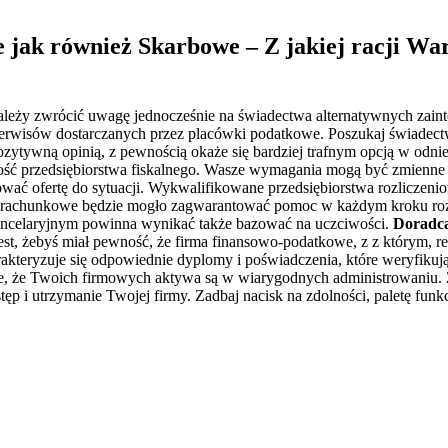
jak również Skarbowe – Z jakiej racji War
ależy zwrócić uwagę jednocześnie na świadectwa alternatywnych zainte
 serwisów dostarczanych przez placówki podatkowe. Poszukaj świadect
ozytywną opinią, z pewnością okaże się bardziej trafnym opcją w odniesi
ść przedsiębiorstwa fiskalnego. Wasze wymagania mogą być zmienne w c
łować ofertę do sytuacji. Wykwalifikowane przedsiębiorstwa rozliczen
cja rachunkowe będzie mogło zagwarantować pomoc w każdym kroku rozw
kancelaryjnym powinna wynikać także bazować na uczciwości.
Doradc
 jest, żebyś miał pewność, że firma finansowo-podatkowe, z z którym, 
rakteryzuje się odpowiednie dyplomy i poświadczenia, które weryfikuj
e, że Twoich firmowych aktywa są w wiarygodnych administrowaniu.
 i utrzymanie Twojej firmy. Zadbaj nacisk na zdolności, paletę funkcj