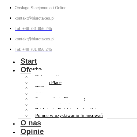
Obsługa Stacjonarna i Online
kontakt@biurotaxes.pl
Tel: +48 781 856 245
kontakt@biurotaxes.pl
Tel: +48 781 856 245
Start
Oferta
Księgowość
Kadry i Płace
ZUS
JPK
Sprawozdania Finansowe
Doradztwo Podatkowe
Zakładanie Działalności i spółek
Pomoc w uzyskiwaniu finansowań
O nas
Opinie