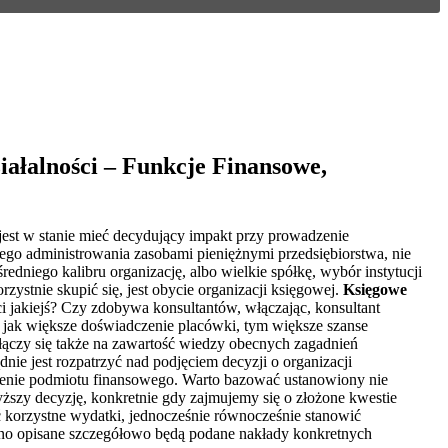
ałalności – Funkcje Finansowe,
 jest w stanie mieć decydujący impakt przy prowadzenie
ego administrowania zasobami pieniężnymi przedsiębiorstwa, nie
edniego kalibru organizację, albo wielkie spółkę, wybór instytucji
ystnie skupić się, jest obycie organizacji księgowej.
Księgowe
jakiejś? Czy zdobywa konsultantów, włączając, konsultant
ę jak większe doświadczenie placówki, tym większe szanse
łączy się także na zawartość wiedzy obecnych zagadnień
nie jest rozpatrzyć nad podjęciem decyzji o organizacji
lezienie podmiotu finansowego. Warto bazować ustanowiony nie
yższy decyzję, konkretnie gdy zajmujemy się o złożone kwestie
ć korzystne wydatki, jednocześnie równocześnie stanowić
sno opisane szczegółowo będą podane nakłady konkretnych