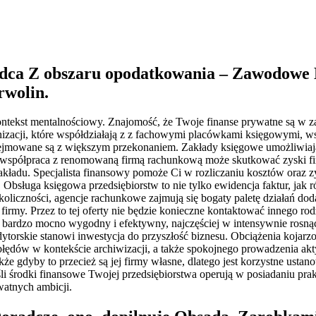
dca Z obszaru opodatkowania – Zawodowe K
rwolin
.
tekst mentalnościowy. Znajomość, że Twoje finanse prywatne są w zau
izacji, które współdziałają z z fachowymi placówkami księgowymi, wsk
dejmowane są z większym przekonaniem. Zakłady księgowe umożliwiają 
 że współpraca z renomowaną firmą rachunkową może skutkować zyski f
kładu. Specjalista finansowy pomoże Ci w rozliczaniu kosztów oraz 
Obsługa księgowa przedsiębiorstw to nie tylko ewidencja faktur, jak 
oliczności, agencje rachunkowe zajmują się bogaty paletę działań dod
firmy. Przez to tej oferty nie będzie konieczne kontaktować innego ro
t bardzo mocno wygodny i efektywny, najczęściej w intensywnie rosnący
dytorskie stanowi inwestycja do przyszłość biznesu. Obciążenia kojarz
u błędów w kontekście archiwizacji, a także spokojnego prowadzenia a
kże gdyby to przecież są jej firmy własne, dlatego jest korzystne ustan
i środki finansowe Twojej przedsiębiorstwa operują w posiadaniu prak
watnych ambicji.