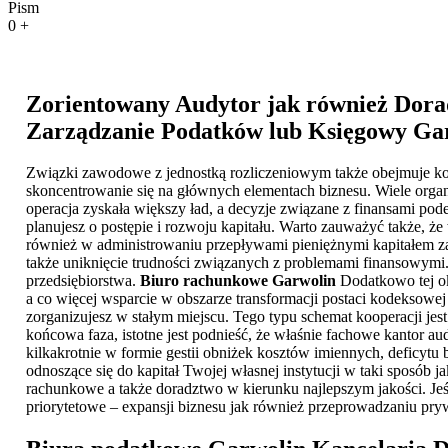
Pism
0
+
Zorientowany Audytor jak również Dora
Zarządzanie Podatków lub
Księgowy Ga
Związki zawodowe z jednostką rozliczeniowym także obejmuje kon
skoncentrowanie się na głównych elementach biznesu. Wiele organ
operacja zyskała większy ład, a decyzje związane z finansami po
planujesz o postępie i rozwoju kapitału. Warto zauważyć także,
również w administrowaniu przepływami pieniężnymi kapitałem za
także uniknięcie trudności związanych z problemami finansowymi. 
przedsiębiorstwa.
Biuro rachunkowe Garwolin
Dodatkowo tej ok
a co więcej wsparcie w obszarze transformacji postaci kodeksowej 
zorganizujesz w stałym miejscu. Tego typu schemat kooperacji jes
końcowa faza, istotne jest podnieść, że właśnie fachowe kantor au
kilkakrotnie w formie gestii obniżek kosztów imiennych, deficyt
odnoszące się do kapitał Twojej własnej instytucji w taki sposób ja
rachunkowe a także doradztwo w kierunku najlepszym jakości. Jeśl
priorytetowe – expansji biznesu jak również przeprowadzaniu pry