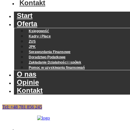
Kontakt
Start
Oferta
Księgowość
Kadry i Płace
ZUS
JPK
Sprawozdania Finansowe
Doradztwo Podatkowe
Zakładanie Działalności i spółek
Pomoc w uzyskiwaniu finansowań
O nas
Opinie
Kontakt
Tel: +48 781 856 245
Start