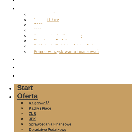
Oferta
Księgowość
Kadry i Płace
ZUS
JPK
Sprawozdania Finansowe
Doradztwo Podatkowe
Zakładanie Działalności i spółek
Pomoc w uzyskiwaniu finansowań
O nas
Opinie
Kontakt
Start
Oferta
Księgowość
Kadry i Płace
ZUS
JPK
Sprawozdania Finansowe
Doradztwo Podatkowe