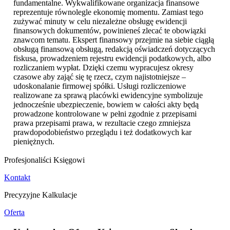
fundamentalne. Wykwalifikowane organizacja finansowe
reprezentuje równolegle ekonomię momentu. Zamiast tego
zużywać minuty w celu niezależne obsługę ewidencji
finansowych dokumentów, powinieneś zlecać te obowiązki
znawcom tematu. Ekspert finansowy przejmie na siebie ciągłą
obsługą finansową obsługą, redakcją oświadczeń dotyczących
fiskusa, prowadzeniem rejestru ewidencji podatkowych, albo
rozliczaniem wypłat. Dzięki czemu wypracujesz okresy
czasowe aby zająć się tę rzecz, czym najistotniejsze –
udoskonalanie firmowej spółki. Usługi rozliczeniowe
realizowane za sprawą placówki ewidencyjne symbolizuje
jednocześnie ubezpieczenie, bowiem w całości akty będą
prowadzone kontrolowane w pełni zgodnie z przepisami
prawa przepisami prawa, w rezultacie czego zmniejsza
prawdopodobieństwo przeglądu i też dodatkowych kar
pieniężnych.
Profesjonaliści Księgowi
Kontakt
Precyzyjne Kalkulacje
Oferta