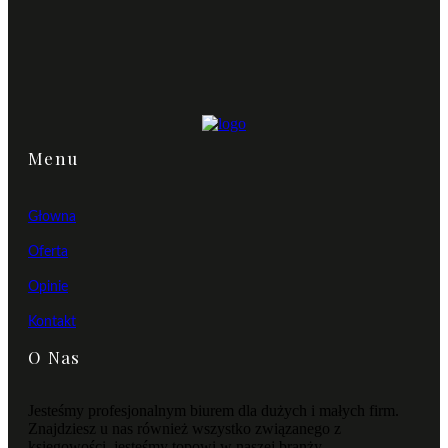
Menu
Głowna
Oferta
Opinie
Kontakt
O Nas
Jesteśmy profesjonalnym biurem dla dużych i małych firm.
Znajdziesz u nas również wszystko związanego z
księgowości, jesteśmy topowi w naszej branży