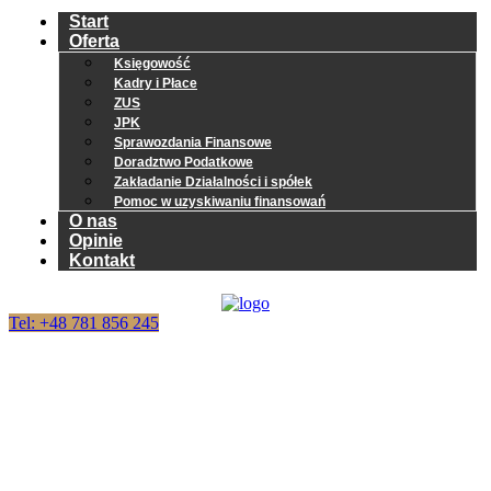
Start
Oferta
Księgowość
Kadry i Płace
ZUS
JPK
Sprawozdania Finansowe
Doradztwo Podatkowe
Zakładanie Działalności i spółek
Pomoc w uzyskiwaniu finansowań
O nas
Opinie
Kontakt
Tel: +48 781 856 245