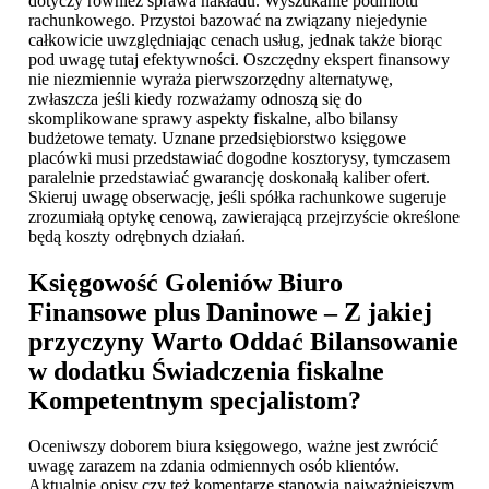
dotyczy również sprawa nakładu. Wyszukanie podmiotu
rachunkowego. Przystoi bazować na związany niejedynie
całkowicie uwzględniając cenach usług, jednak także biorąc
pod uwagę tutaj efektywności. Oszczędny ekspert finansowy
nie niezmiennie wyraża pierwszorzędny alternatywę,
zwłaszcza jeśli kiedy rozważamy odnoszą się do
skomplikowane sprawy aspekty fiskalne, albo bilansy
budżetowe tematy. Uznane przedsiębiorstwo księgowe
placówki musi przedstawiać dogodne kosztorysy, tymczasem
paralelnie przedstawiać gwarancję doskonałą kaliber ofert.
Skieruj uwagę obserwację, jeśli spółka rachunkowe sugeruje
zrozumiałą optykę cenową, zawierającą przejrzyście określone
będą koszty odrębnych działań.
Księgowość Goleniów
Biuro
Finansowe plus Daninowe – Z jakiej
przyczyny Warto Oddać Bilansowanie
w dodatku Świadczenia fiskalne
Kompetentnym specjalistom?
Oceniwszy doborem biura księgowego, ważne jest zwrócić
uwagę zarazem na zdania odmiennych osób klientów.
Aktualnie opisy czy też komentarze stanowią najważniejszym