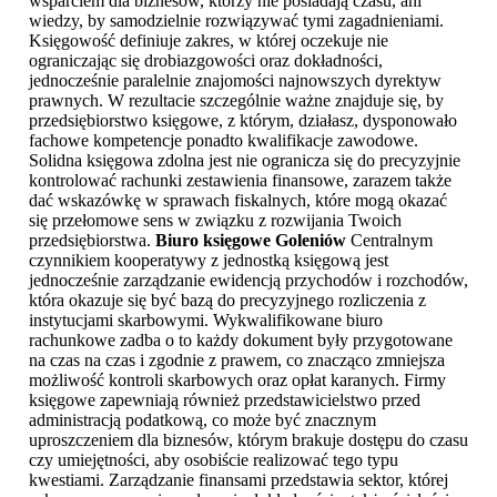
wsparciem dla biznesów, którzy nie posiadają czasu, ani
wiedzy, by samodzielnie rozwiązywać tymi zagadnieniami.
Księgowość definiuje zakres, w której oczekuje nie
ograniczając się drobiazgowości oraz dokładności,
jednocześnie paralelnie znajomości najnowszych dyrektyw
prawnych. W rezultacie szczególnie ważne znajduje się, by
przedsiębiorstwo księgowe, z którym, działasz, dysponowało
fachowe kompetencje ponadto kwalifikacje zawodowe.
Solidna księgowa zdolna jest nie ogranicza się do precyzyjnie
kontrolować rachunki zestawienia finansowe, zarazem także
dać wskazówkę w sprawach fiskalnych, które mogą okazać
się przełomowe sens w związku z rozwijania Twoich
przedsiębiorstwa.
Biuro księgowe Goleniów
Centralnym
czynnikiem kooperatywy z jednostką księgową jest
jednocześnie zarządzanie ewidencją przychodów i rozchodów,
która okazuje się być bazą do precyzyjnego rozliczenia z
instytucjami skarbowymi. Wykwalifikowane biuro
rachunkowe zadba o to każdy dokument były przygotowane
na czas na czas i zgodnie z prawem, co znacząco zmniejsza
możliwość kontroli skarbowych oraz opłat karanych. Firmy
księgowe zapewniają również przedstawicielstwo przed
administracją podatkową, co może być znacznym
uproszczeniem dla biznesów, którym brakuje dostępu do czasu
czy umiejętności, aby osobiście realizować tego typu
kwestiami. Zarządzanie finansami przedstawia sektor, której