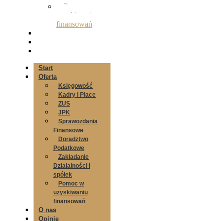
Pomoc w
uzyskiwaniu
finansowań
O nas
Opinie
Kontakt
Start
Oferta
Księgowość
Kadry i Płace
ZUS
JPK
Sprawozdania
Finansowe
Doradztwo
Podatkowe
Zakładanie
Działalności i
spółek
Pomoc w
uzyskiwaniu
finansowań
O nas
Opinie