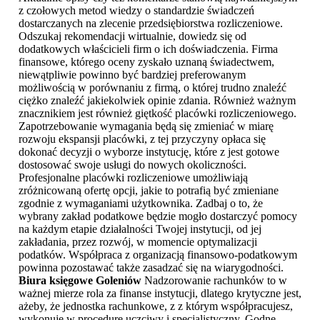
z czołowych metod wiedzy o standardzie świadczeń
dostarczanych na zlecenie przedsiębiorstwa rozliczeniowe.
Odszukaj rekomendacji wirtualnie, dowiedz się od
dodatkowych właścicieli firm o ich doświadczenia. Firma
finansowe, którego oceny zyskało uznaną świadectwem,
niewątpliwie powinno być bardziej preferowanym
możliwością w porównaniu z firmą, o której trudno znaleźć
ciężko znaleźć jakiekolwiek opinie zdania. Również ważnym
znacznikiem jest również giętkość placówki rozliczeniowego.
Zapotrzebowanie wymagania będą się zmieniać w miarę
rozwoju ekspansji placówki, z tej przyczyny opłaca się
dokonać decyzji o wyborze instytucję, które z jest gotowe
dostosować swoje usługi do nowych okoliczności.
Profesjonalne placówki rozliczeniowe umożliwiają
zróżnicowaną ofertę opcji, jakie to potrafią być zmieniane
zgodnie z wymaganiami użytkownika. Zadbaj o to, że
wybrany zakład podatkowe będzie mogło dostarczyć pomocy
na każdym etapie działalności Twojej instytucji, od jej
zakładania, przez rozwój, w momencie optymalizacji
podatków. Współpraca z organizacją finansowo-podatkowym
powinna pozostawać także zasadzać się na wiarygodności.
Biura księgowe Goleniów
Nadzorowanie rachunków to w
ważnej mierze rola za finanse instytucji, dlatego krytyczne jest,
ażeby, że jednostka rachunkowe, z z którym współpracujesz,
wykonuje w procedurę uczciwy i specjalistyczny. Godne