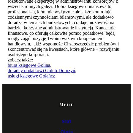
rozbudowane ekspertyzę w administrowaniu konsorcjów z
wszechstronnych gałęzi. Dobra księgowo-finansowa to
profesjonalista, która nie wyłącznie ale także kontroluje
codziennymi czynnościami bilansowymi, ale dodatkowo
doradza w tematach budżetowych, co daje możliwość na
bardziej korzystne administrowanie instytucją. Kancelarie
finansowe, co oferują całkowite pomoc podatkowe, będą
mogły zająć pozycję Twoim ważnym kooperantem
handlowym, jakiż wspomoże Ci zaoszczędzić problemów i
skoncentrować się na kwestiach, które główne – rozwijaniu
osobistego korporacji.
zobacz także:
biura księgowe Golina
,
doradcy podatkowi Golub-Dobrzyń
,
usługi księgowe Gołańcz
Menu
Start
Oferta