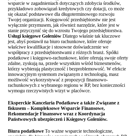
wsparcie w zagadnieniach dotyczących zdobycia środków,
przykładowo zobowiązań kredytowych czy dotacji, co może
się okazać podstawowe dla długoterminowego rozwoju
Twojej organizacji. Księgowość przedsiębiorstw nie jest
wyłącznie przymusem, jak również narzędzie, które jest w
stanie przyczynić się do wzrostu Twojego przedsiębiorstwa.
Usługi księgowe Goleniów
Dlatego właśnie tak kluczowe
jest, abyś postawił na biuro rachunkowe, które oferuje
właściwe kwalifikacje i stosowne doświadczenie we
współpracy z przedsiębiorstwami z różnych branż. Spółki
podatkowe i księgowo-rachunkowe, które oferują swoje oferty
zdalne, zyskują na, przede wszystkim wśród biznesmenów,
którzy wybierają plastyczność i bezproblemowość. W efekcie
innowacyjnym systemom związanym z technologią, masz
możliwość wykorzystywać z propozycji finansowo-
rachunkowych z wybranego regionu w RP, bez konieczności
wymogu rzeczywistych wizyt w placówce.
Eksperckie Kancelaria Podatkowe a także Związane z
fiskusem – Kompleksowe Wsparcie Finansowe,
Rekomendacje Finansowe wraz z Koordynacja
Państwowych ubezpieczeń i
Księgowy Goleniów
.
Biura podatkowe
To ważne wsparcie technologiczne,