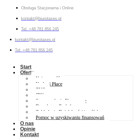
Obsługa Stacjonarna i Online
kontakt@biurotaxes.pl
Tel: +48 781 856 245
kontakt@biurotaxes.pl
Tel: +48 781 856 245
Start
Oferta
Księgowość
Kadry i Płace
ZUS
JPK
Sprawozdania Finansowe
Doradztwo Podatkowe
Zakładanie Działalności i spółek
Pomoc w uzyskiwaniu finansowań
O nas
Opinie
Kontakt