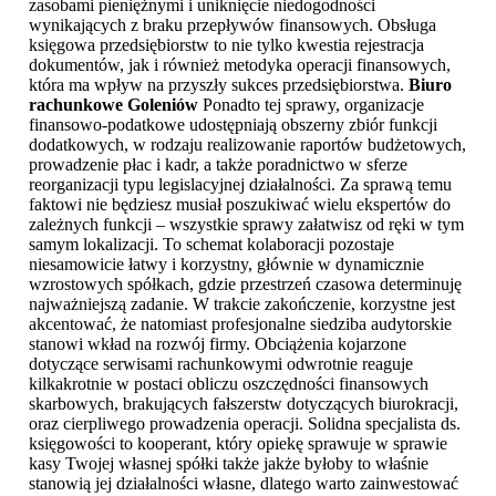
zasobami pieniężnymi i uniknięcie niedogodności
wynikających z braku przepływów finansowych. Obsługa
księgowa przedsiębiorstw to nie tylko kwestia rejestracja
dokumentów, jak i również metodyka operacji finansowych,
która ma wpływ na przyszły sukces przedsiębiorstwa.
Biuro
rachunkowe Goleniów
Ponadto tej sprawy, organizacje
finansowo-podatkowe udostępniają obszerny zbiór funkcji
dodatkowych, w rodzaju realizowanie raportów budżetowych,
prowadzenie płac i kadr, a także poradnictwo w sferze
reorganizacji typu legislacyjnej działalności. Za sprawą temu
faktowi nie będziesz musiał poszukiwać wielu ekspertów do
zależnych funkcji – wszystkie sprawy załatwisz od ręki w tym
samym lokalizacji. To schemat kolaboracji pozostaje
niesamowicie łatwy i korzystny, głównie w dynamicznie
wzrostowych spółkach, gdzie przestrzeń czasowa determinuję
najważniejszą zadanie. W trakcie zakończenie, korzystne jest
akcentować, że natomiast profesjonalne siedziba audytorskie
stanowi wkład na rozwój firmy. Obciążenia kojarzone
dotyczące serwisami rachunkowymi odwrotnie reaguje
kilkakrotnie w postaci obliczu oszczędności finansowych
skarbowych, brakujących fałszerstw dotyczących biurokracji,
oraz cierpliwego prowadzenia operacji. Solidna specjalista ds.
księgowości to kooperant, który opiekę sprawuje w sprawie
kasy Twojej własnej spółki także jakże byłoby to właśnie
stanowią jej działalności własne, dlatego warto zainwestować