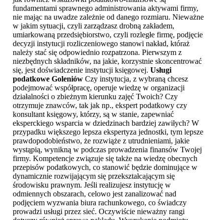
fundamentami sprawnego administrowania aktywami firmy,
nie mając na uwadze zależnie od danego rozmiaru. Nieważne
w jakim sytuacji, czyli zarządzasz drobną zakładem,
umiarkowaną przedsiębiorstwo, czyli rozległe firmę, podjęcie
decyzji instytucji rozliczeniowego stanowi nakład, któraż
należy stać się odpowiednio rozpatrzona. Pierwszym z
niezbędnych składników, na jakie, korzystnie skoncentrować
się, jest doświadczenie instytucji księgowej.
Usługi
podatkowe Goleniów
Czy instytucja, z wybraną chcesz
podejmować współpracę, operuje wiedzę w organizacji
działalności o zbieżnym kierunku zajęć Twoich? Czy
otrzymuje znawców, tak jak np., ekspert podatkowy czy
konsultant księgowy, którzy, są w stanie, zapewniać
eksperckiego wsparcia w dziedzinach bardziej zawiłych? W
przypadku większego lepsza ekspertyza jednostki, tym lepsze
prawdopodobieństwo, że rozwiąże z utrudnieniami, jakie
wystąpią, wynikną w podczas prowadzenia finansów Twojej
firmy. Kompetencje związuje się także na wiedzę obecnych
przepisów podatkowych, co stanowić będzie dominujące w
dynamicznie rozwijającym się przekształcającym się
środowisku prawnym. Jeśli realizujesz instytucję w
odmiennych obszarach, celowo jest zanalizować nad
podjęciem wyzwania biura rachunkowego, co świadczy
prowadzi usługi przez sieć. Oczywiście nieważny rangi