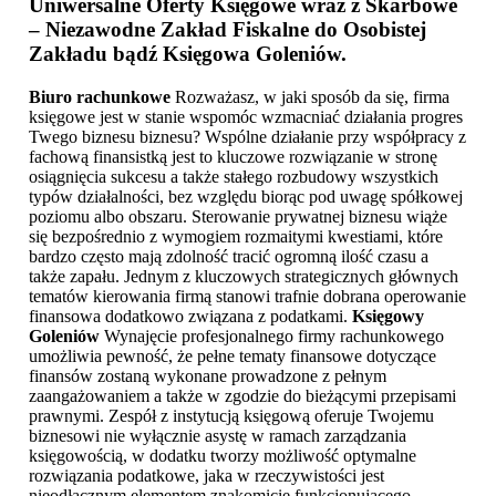
Uniwersalne Oferty Księgowe wraz z Skarbowe
– Niezawodne Zakład Fiskalne do Osobistej
Zakładu bądź
Księgowa Goleniów
.
Biuro rachunkowe
Rozważasz, w jaki sposób da się, firma
księgowe jest w stanie wspomóc wzmacniać działania progres
Twego biznesu biznesu? Wspólne działanie przy współpracy z
fachową finansistką jest to kluczowe rozwiązanie w stronę
osiągnięcia sukcesu a także stałego rozbudowy wszystkich
typów działalności, bez względu biorąc pod uwagę spółkowej
poziomu albo obszaru. Sterowanie prywatnej biznesu wiąże
się bezpośrednio z wymogiem rozmaitymi kwestiami, które
bardzo często mają zdolność tracić ogromną ilość czasu a
także zapału. Jednym z kluczowych strategicznych głównych
tematów kierowania firmą stanowi trafnie dobrana operowanie
finansowa dodatkowo związana z podatkami.
Księgowy
Goleniów
Wynajęcie profesjonalnego firmy rachunkowego
umożliwia pewność, że pełne tematy finansowe dotyczące
finansów zostaną wykonane prowadzone z pełnym
zaangażowaniem a także w zgodzie do bieżącymi przepisami
prawnymi. Zespół z instytucją księgową oferuje Twojemu
biznesowi nie wyłącznie asystę w ramach zarządzania
księgowością, w dodatku tworzy możliwość optymalne
rozwiązania podatkowe, jaka w rzeczywistości jest
nieodłącznym elementem znakomicie funkcjonującego