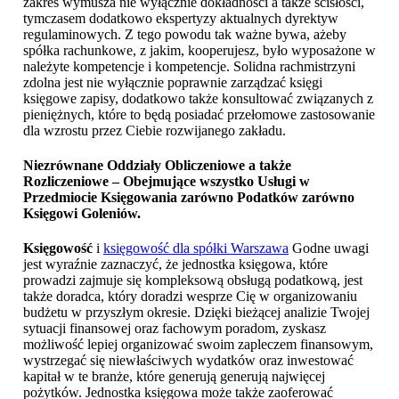
zakres wymusza nie wyłącznie dokładności a także ścisłości,
tymczasem dodatkowo ekspertyzy aktualnych dyrektyw
regulaminowych. Z tego powodu tak ważne bywa, ażeby
spółka rachunkowe, z jakim, kooperujesz, było wyposażone w
należyte kompetencje i kompetencje. Solidna rachmistrzyni
zdolna jest nie wyłącznie poprawnie zarządzać księgi
księgowe zapisy, dodatkowo także konsultować związanych z
pieniężnych, które to będą posiadać przełomowe zastosowanie
dla wzrostu przez Ciebie rozwijanego zakładu.
Niezrównane Oddziały Obliczeniowe a także
Rozliczeniowe – Obejmujące wszystko Usługi w
Przedmiocie Księgowania zarówno Podatków zarówno
Księgowi Goleniów
.
Księgowość
i
księgowość dla spółki Warszawa
Godne uwagi
jest wyraźnie zaznaczyć, że jednostka księgowa, które
prowadzi zajmuje się kompleksową obsługą podatkową, jest
także doradca, który doradzi wesprze Cię w organizowaniu
budżetu w przyszłym okresie. Dzięki bieżącej analizie Twojej
sytuacji finansowej oraz fachowym poradom, zyskasz
możliwość lepiej organizować swoim zapleczem finansowym,
wystrzegać się niewłaściwych wydatków oraz inwestować
kapitał w te branże, które generują generują najwięcej
pożytków. Jednostka księgowa może także zaoferować