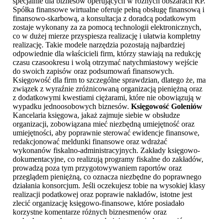
specjalnie dla biznesów operujących w różnych obszarach RP.
Spółka finansowe wirtualne oferuje pełną obsługę finansową i
finansowo-skarbową, a konsultacja z doradcą podatkowym
zostaje wykonany za za pomocą technologii elektronicznych,
co w dużej mierze przyspiesza realizację i ułatwia kompletny
realizację. Takie modele narzędzia pozostają najbardziej
odpowiednie dla właścicieli firm, którzy stawiają na redukcję
czasu czasookresu i wolą otrzymać natychmiastowy wejście
do swoich zapisów oraz podsumowań finansowych.
Księgowość dla firm to szczególne sprawdzian, dlatego że, ma
związek z wyraźnie zróżnicowaną organizacją pieniężną oraz
z dodatkowymi kwestiami ciężarami, które nie obowiązują w
wypadku jednoosobowych biznesów.
Księgowość Goleniów
Kancelaria księgowa, jakaż zajmuje siebie w obsłudze
organizacji, zobowiązana mieć niezbędną umiejętność oraz
umiejętności, aby poprawnie sterować ewidencje finansowe,
redakcjonować meldunki finansowe oraz wdrażać
wykonanów fiskalno-administracyjnych. Zakłady księgowo-
dokumentacyjne, co realizują programy fiskalne do zakładów,
prowadzą poza tym przygotowywaniem raportów oraz
przeglądem pieniężną, co oznacza niezbędne do poprawnego
działania konsorcjum. Jeśli oczekujesz tobie na wysokiej klasy
realizacji podatkowej oraz poprawie nakładów, istotne jest
zlecić organizację księgowo-finansowe, które posiadało
korzystne komentarze różnych biznesmenów oraz