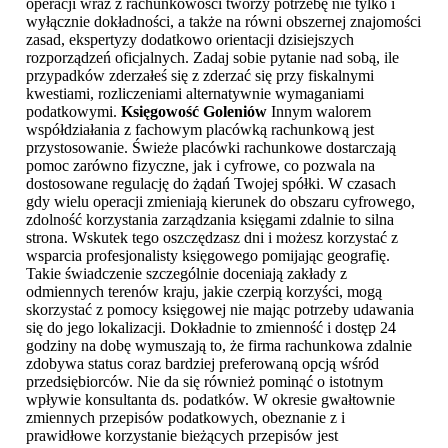
operacji wraz z rachunkowości tworzy potrzebę nie tylko i
wyłącznie dokładności, a także na równi obszernej znajomości
zasad, ekspertyzy dodatkowo orientacji dzisiejszych
rozporządzeń oficjalnych. Zadaj sobie pytanie nad sobą, ile
przypadków zderzałeś się z zderzać się przy fiskalnymi
kwestiami, rozliczeniami alternatywnie wymaganiami
podatkowymi.
Księgowość Goleniów
Innym walorem
współdziałania z fachowym placówką rachunkową jest
przystosowanie. Świeże placówki rachunkowe dostarczają
pomoc zarówno fizyczne, jak i cyfrowe, co pozwala na
dostosowane regulację do żądań Twojej spółki. W czasach
gdy wielu operacji zmieniają kierunek do obszaru cyfrowego,
zdolność korzystania zarządzania księgami zdalnie to silna
strona. Wskutek tego oszczędzasz dni i możesz korzystać z
wsparcia profesjonalisty księgowego pomijając geografię.
Takie świadczenie szczególnie doceniają zakłady z
odmiennych terenów kraju, jakie czerpią korzyści, mogą
skorzystać z pomocy księgowej nie mając potrzeby udawania
się do jego lokalizacji. Dokładnie to zmienność i dostęp 24
godziny na dobę wymuszają to, że firma rachunkowa zdalnie
zdobywa status coraz bardziej preferowaną opcją wśród
przedsiębiorców. Nie da się również pominąć o istotnym
wpływie konsultanta ds. podatków. W okresie gwałtownie
zmiennych przepisów podatkowych, obeznanie z i
prawidłowe korzystanie bieżących przepisów jest