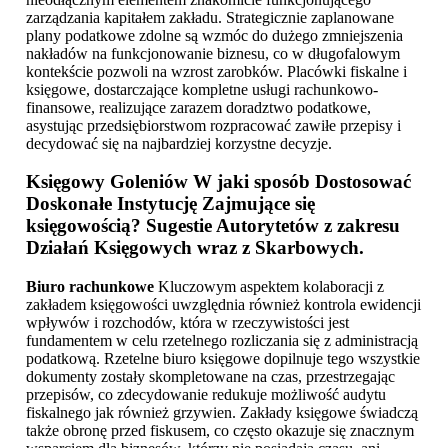
zarządzania kapitałem zakładu. Strategicznie zaplanowane
plany podatkowe zdolne są wzmóc do dużego zmniejszenia
nakładów na funkcjonowanie biznesu, co w długofalowym
kontekście pozwoli na wzrost zarobków. Placówki fiskalne i
księgowe, dostarczające kompletne usługi rachunkowo-
finansowe, realizujące zarazem doradztwo podatkowe,
asystując przedsiębiorstwom rozpracować zawiłe przepisy i
decydować się na najbardziej korzystne decyzje.
Księgowy Goleniów
W jaki sposób Dostosować
Doskonałe Instytucję Zajmujące się
księgowością? Sugestie Autorytetów z zakresu
Działań Księgowych wraz z Skarbowych.
Biuro rachunkowe
Kluczowym aspektem kolaboracji z
zakładem księgowości uwzględnia również kontrola ewidencji
wpływów i rozchodów, która w rzeczywistości jest
fundamentem w celu rzetelnego rozliczania się z administracją
podatkową. Rzetelne biuro księgowe dopilnuje tego wszystkie
dokumenty zostały skompletowane na czas, przestrzegając
przepisów, co zdecydowanie redukuje możliwość audytu
fiskalnego jak również grzywien. Zakłady księgowe świadczą
także obronę przed fiskusem, co często okazuje się znacznym