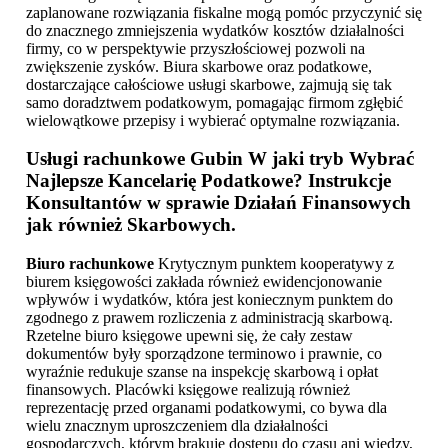
zaplanowane rozwiązania fiskalne mogą pomóc przyczynić się
do znacznego zmniejszenia wydatków kosztów działalności
firmy, co w perspektywie przyszłościowej pozwoli na
zwiększenie zysków. Biura skarbowe oraz podatkowe,
dostarczające całościowe usługi skarbowe, zajmują się tak
samo doradztwem podatkowym, pomagając firmom zgłębić
wielowątkowe przepisy i wybierać optymalne rozwiązania.
Usługi rachunkowe Gubin
W jaki tryb Wybrać
Najlepsze Kancelarię Podatkowe? Instrukcje
Konsultantów w sprawie Działań Finansowych
jak również Skarbowych.
Biuro rachunkowe
Krytycznym punktem kooperatywy z
biurem księgowości zakłada również ewidencjonowanie
wpływów i wydatków, która jest koniecznym punktem do
zgodnego z prawem rozliczenia z administracją skarbową.
Rzetelne biuro księgowe upewni się, że cały zestaw
dokumentów były sporządzone terminowo i prawnie, co
wyraźnie redukuje szanse na inspekcję skarbową i opłat
finansowych. Placówki księgowe realizują również
reprezentację przed organami podatkowymi, co bywa dla
wielu znacznym uproszczeniem dla działalności
gospodarczych, którym brakuje dostępu do czasu ani wiedzy,