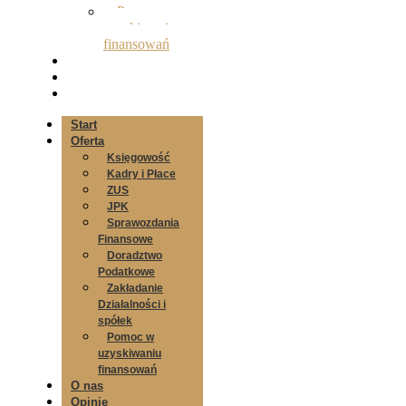
Pomoc w
uzyskiwaniu
finansowań
O nas
Opinie
Kontakt
Start
Oferta
Księgowość
Kadry i Płace
ZUS
JPK
Sprawozdania
Finansowe
Doradztwo
Podatkowe
Zakładanie
Działalności i
spółek
Pomoc w
uzyskiwaniu
finansowań
O nas
Opinie