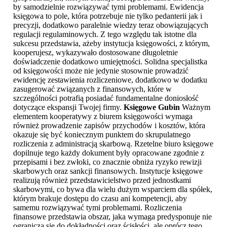
by samodzielnie rozwiązywać tymi problemami. Ewidencja
księgowa to pole, która potrzebuje nie tylko pedanterii jak i
precyzji, dodatkowo paralelnie wiedzy teraz obowiązujących
regulacji regulaminowych. Z tego względu tak istotne dla
sukcesu przedstawia, ażeby instytucja księgowości, z którym,
kooperujesz, wykazywało dostosowane długoletnie
doświadczenie dodatkowo umiejętności. Solidna specjalistka
od księgowości może nie jedynie stosownie prowadzić
ewidencję zestawienia rozliczeniowe, dodatkowo w dodatku
zasugerować związanych z finansowych, które w
szczególności potrafią posiadać fundamentalne doniosłość
dotyczące ekspansji Twojej firmy.
Księgowe Gubin
Ważnym
elementem kooperatywy z biurem księgowości wymaga
również prowadzenie zapisów przychodów i kosztów, która
okazuje się być koniecznym punktem do skrupulatnego
rozliczenia z administracją skarbową. Rzetelne biuro księgowe
dopilnuje tego każdy dokument były opracowane zgodnie z
przepisami i bez zwłoki, co znacznie obniża ryzyko rewizji
skarbowych oraz sankcji finansowych. Instytucje księgowe
realizują również przedstawicielstwo przed jednostkami
skarbowymi, co bywa dla wielu dużym wsparciem dla spółek,
którym brakuje dostępu do czasu ani kompetencji, aby
samemu rozwiązywać tymi problemami. Rozliczenia
finansowe przedstawia obszar, jaka wymaga predysponuje nie
ogranicza się do dokładności oraz ścisłości, ale oprócz tego