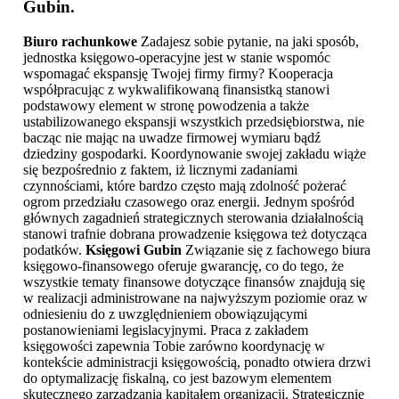
Gubin
.
Biuro rachunkowe
Zadajesz sobie pytanie, na jaki sposób,
jednostka księgowo-operacyjne jest w stanie wspomóc
wspomagać ekspansję Twojej firmy firmy? Kooperacja
współpracując z wykwalifikowaną finansistką stanowi
podstawowy element w stronę powodzenia a także
ustabilizowanego ekspansji wszystkich przedsiębiorstwa, nie
bacząc nie mając na uwadze firmowej wymiaru bądź
dziedziny gospodarki. Koordynowanie swojej zakładu wiąże
się bezpośrednio z faktem, iż licznymi zadaniami
czynnościami, które bardzo często mają zdolność pożerać
ogrom przedziału czasowego oraz energii. Jednym spośród
głównych zagadnień strategicznych sterowania działalnością
stanowi trafnie dobrana prowadzenie księgowa też dotycząca
podatków.
Księgowi Gubin
Związanie się z fachowego biura
księgowo-finansowego oferuje gwarancję, co do tego, że
wszystkie tematy finansowe dotyczące finansów znajdują się
w realizacji administrowane na najwyższym poziomie oraz w
odniesieniu do z uwzględnieniem obowiązującymi
postanowieniami legislacyjnymi. Praca z zakładem
księgowości zapewnia Tobie zarówno koordynację w
kontekście administracji księgowością, ponadto otwiera drzwi
do optymalizację fiskalną, co jest bazowym elementem
skutecznego zarządzania kapitałem organizacji. Strategicznie