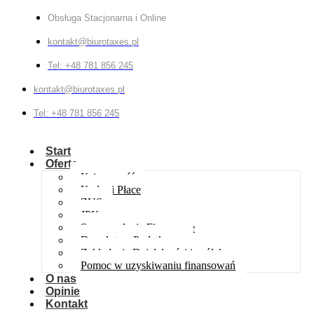
Obsługa Stacjonarna i Online
kontakt@biurotaxes.pl
Tel: +48 781 856 245
kontakt@biurotaxes.pl
Tel: +48 781 856 245
Start
Oferta
Księgowość
Kadry i Płace
ZUS
JPK
Sprawozdania Finansowe
Doradztwo Podatkowe
Zakładanie Działalności i spółek
Pomoc w uzyskiwaniu finansowań
O nas
Opinie
Kontakt