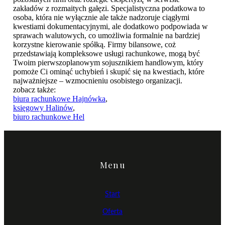
zakładów z rozmaitych gałęzi. Specjalistyczna podatkowa to
osoba, która nie wyłącznie ale także nadzoruje ciągłymi
kwestiami dokumentacyjnymi, ale dodatkowo podpowiada w
sprawach walutowych, co umożliwia formalnie na bardziej
korzystne kierowanie spółką. Firmy bilansowe, coż
przedstawiają kompleksowe usługi rachunkowe, mogą być
Twoim pierwszoplanowym sojusznikiem handlowym, który
pomoże Ci ominąć uchybień i skupić się na kwestiach, które
najważniejsze – wzmocnieniu osobistego organizacji.
zobacz także:
biura rachunkowe Hajnówka
,
księgowy Halinów
,
biuro rachunkowe Hel
Menu
Start
Oferta