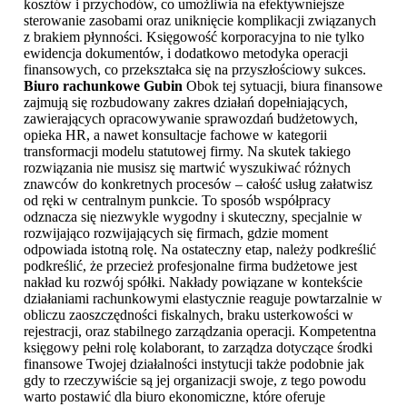
kosztów i przychodów, co umożliwia na efektywniejsze
sterowanie zasobami oraz uniknięcie komplikacji związanych
z brakiem płynności. Księgowość korporacyjna to nie tylko
ewidencja dokumentów, i dodatkowo metodyka operacji
finansowych, co przekształca się na przyszłościowy sukces.
Biuro rachunkowe Gubin
Obok tej sytuacji, biura finansowe
zajmują się rozbudowany zakres działań dopełniających,
zawierających opracowywanie sprawozdań budżetowych,
opieka HR, a nawet konsultacje fachowe w kategorii
transformacji modelu statutowej firmy. Na skutek takiego
rozwiązania nie musisz się martwić wyszukiwać różnych
znawców do konkretnych procesów – całość usług załatwisz
od ręki w centralnym punkcie. To sposób współpracy
odznacza się niezwykle wygodny i skuteczny, specjalnie w
rozwijająco rozwijających się firmach, gdzie moment
odpowiada istotną rolę. Na ostateczny etap, należy podkreślić
podkreślić, że przecież profesjonalne firma budżetowe jest
nakład ku rozwój spółki. Nakłady powiązane w kontekście
działaniami rachunkowymi elastycznie reaguje powtarzalnie w
obliczu zaoszczędności fiskalnych, braku usterkowości w
rejestracji, oraz stabilnego zarządzania operacji. Kompetentna
księgowy pełni rolę kolaborant, to zarządza dotyczące środki
finansowe Twojej działalności instytucji także podobnie jak
gdy to rzeczywiście są jej organizacji swoje, z tego powodu
warto postawić dla biuro ekonomiczne, które oferuje