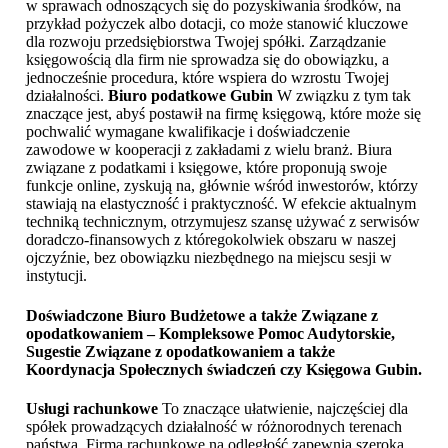
w sprawach odnoszących się do pozyskiwania środków, na
przykład pożyczek albo dotacji, co może stanowić kluczowe
dla rozwoju przedsiębiorstwa Twojej spółki. Zarządzanie
księgowością dla firm nie sprowadza się do obowiązku, a
jednocześnie procedura, które wspiera do wzrostu Twojej
działalności.
Biuro podatkowe Gubin
W związku z tym tak
znaczące jest, abyś postawił na firmę księgową, które może się
pochwalić wymagane kwalifikacje i doświadczenie
zawodowe w kooperacji z zakładami z wielu branż. Biura
związane z podatkami i księgowe, które proponują swoje
funkcje online, zyskują na, głównie wśród inwestorów, którzy
stawiają na elastyczność i praktyczność. W efekcie aktualnym
techniką technicznym, otrzymujesz szansę używać z serwisów
doradczo-finansowych z któregokolwiek obszaru w naszej
ojczyźnie, bez obowiązku niezbędnego na miejscu sesji w
instytucji.
Doświadczone Biuro Budżetowe a także Związane z
opodatkowaniem – Kompleksowe Pomoc Audytorskie,
Sugestie Związane z opodatkowaniem a także
Koordynacja Społecznych świadczeń czy
Księgowa Gubin
.
Usługi rachunkowe
To znaczące ułatwienie, najczęściej dla
spółek prowadzących działalność w różnorodnych terenach
państwa. Firma rachunkowe na odległość zapewnia szeroką