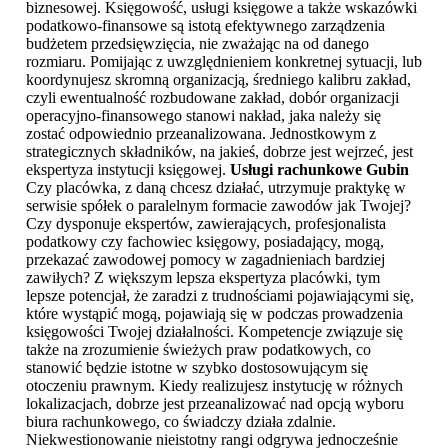
biznesowej. Księgowość, usługi księgowe a także wskazówki
podatkowo-finansowe są istotą efektywnego zarządzenia
budżetem przedsięwzięcia, nie zważając na od danego
rozmiaru. Pomijając z uwzględnieniem konkretnej sytuacji, lub
koordynujesz skromną organizacją, średniego kalibru zakład,
czyli ewentualność rozbudowane zakład, dobór organizacji
operacyjno-finansowego stanowi nakład, jaka należy się
zostać odpowiednio przeanalizowana. Jednostkowym z
strategicznych składników, na jakieś, dobrze jest wejrzeć, jest
ekspertyza instytucji księgowej.
Usługi rachunkowe Gubin
Czy placówka, z daną chcesz działać, utrzymuje praktykę w
serwisie spółek o paralelnym formacie zawodów jak Twojej?
Czy dysponuje ekspertów, zawierających, profesjonalista
podatkowy czy fachowiec księgowy, posiadający, mogą,
przekazać zawodowej pomocy w zagadnieniach bardziej
zawiłych? Z większym lepsza ekspertyza placówki, tym
lepsze potencjał, że zaradzi z trudnościami pojawiającymi się,
które wystąpić mogą, pojawiają się w podczas prowadzenia
księgowości Twojej działalności. Kompetencje związuje się
także na zrozumienie świeżych praw podatkowych, co
stanowić będzie istotne w szybko dostosowującym się
otoczeniu prawnym. Kiedy realizujesz instytucję w różnych
lokalizacjach, dobrze jest przeanalizować nad opcją wyboru
biura rachunkowego, co świadczy działa zdalnie.
Niekwestionowanie nieistotny rangi odgrywa jednocześnie