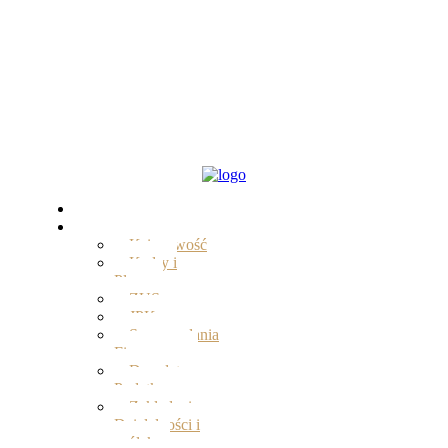
Start
Oferta
Księgowość
Kadry i
Płace
ZUS
JPK
Sprawozdania
Finansowe
Doradztwo
Podatkowe
Zakładanie
Działalności i
spółek