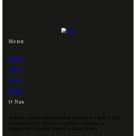
Menu
Głowna
Oferta
Opinie
Kontakt
O Nas
Jesteśmy profesjonalnym biurem dla dużych i małych firm.
Znajdziesz u nas również wszystko związanego z
księgowości, jesteśmy topowi w naszej branży