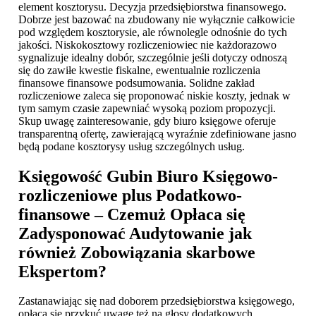
element kosztorysu. Decyzja przedsiębiorstwa finansowego.
Dobrze jest bazować na zbudowany nie wyłącznie całkowicie
pod względem kosztorysie, ale równolegle odnośnie do tych
jakości. Niskokosztowy rozliczeniowiec nie każdorazowo
sygnalizuje idealny dobór, szczególnie jeśli dotyczy odnoszą
się do zawiłe kwestie fiskalne, ewentualnie rozliczenia
finansowe finansowe podsumowania. Solidne zakład
rozliczeniowe zaleca się proponować niskie koszty, jednak w
tym samym czasie zapewniać wysoką poziom propozycji.
Skup uwagę zainteresowanie, gdy biuro księgowe oferuje
transparentną ofertę, zawierającą wyraźnie zdefiniowane jasno
będą podane kosztorysy usług szczególnych usług.
Księgowość Gubin
Biuro Księgowo-
rozliczeniowe plus Podatkowo-
finansowe – Czemuż Opłaca się
Zadysponować Audytowanie jak
również Zobowiązania skarbowe
Ekspertom?
Zastanawiając się nad doborem przedsiębiorstwa księgowego,
opłaca się przykuć uwagę też na głosy dodatkowych