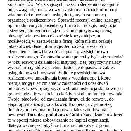
konsumentów. W dzisiejszych czasach śledzenia oraz opinie
odgrywają rolę podstawowym z istotnych źródeł informacji
wiadomości o poziomie usług dostępnych za pomocą
organizacje rozliczeniowe. Sprawdź recenzji online, zasięgnij
opinii odmiennych posiadaczy firm o ich relacje. Instytucja
księgowe, którego recenzje utrzymuje pozytywną oceną,
niewątpliwie powinno okazać się korzystniejszym
możliwością w zestawieniu z firmą, która nie ma brakuje
jakiekolwiek dane informacje. Jednocześnie ważnym
elementem stanowi łatwość adaptacji przedsiębiorstwa
rozliczeniowego. Zapotrzebowanie potrzeby będą się zmieniać
w toku rozwoju działalności instytucji, z tej przyczyny należy
wybrać firmę, które z chętnie dostosuje dopasować zakres
usług do nowych wyzwań. Solidne przedsiębiorstwa
rozliczeniowe umożliwiają bogaty wachlarz opcji, które
oferują mogą ulec zmianie w zależności od oczekiwań
odbiorcy. Upewnij się, że, że wybrana instytucja skarbowe jest
gotowe udzielić wsparcia na każdym stadium funkcjonowania
Twojej placówki, od zawiązania firmy, aż do rozwoju, do
etapu optymalizacji podatkowej. Kooperacja z jednostką
doradczym powinna funkcjonować także zbudowana na
pewności.
Doradca podatkowy Gubin
Zarządzanie rozliczeń
to w sporej mierze zobowiązanie za kapitał organizacji,
dlatego ważne jest, abyś, że firma rachunkowe, z jakim,
operuje w sposób transparentny i wykwalifikowany. Powinno