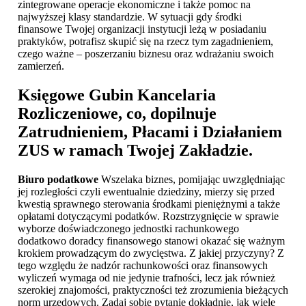
zintegrowane operacje ekonomiczne i także pomoc na
najwyższej klasy standardzie. W sytuacji gdy środki
finansowe Twojej organizacji instytucji leżą w posiadaniu
praktyków, potrafisz skupić się na rzecz tym zagadnieniem,
czego ważne – poszerzaniu biznesu oraz wdrażaniu swoich
zamierzeń.
Księgowe Gubin
Kancelaria
Rozliczeniowe, co, dopilnuje
Zatrudnieniem, Płacami i Działaniem
ZUS w ramach Twojej Zakładzie.
Biuro podatkowe
Wszelaka biznes, pomijając uwzględniając
jej rozległości czyli ewentualnie dziedziny, mierzy się przed
kwestią sprawnego sterowania środkami pieniężnymi a także
opłatami dotyczącymi podatków. Rozstrzygnięcie w sprawie
wyborze doświadczonego jednostki rachunkowego
dodatkowo doradcy finansowego stanowi okazać się ważnym
krokiem prowadzącym do zwycięstwa. Z jakiej przyczyny? Z
tego względu że nadzór rachunkowości oraz finansowych
wyliczeń wymaga od nie jedynie trafności, lecz jak również
szerokiej znajomości, praktyczności też zrozumienia bieżących
norm urzędowych. Zadaj sobie pytanie dokładnie, jak wiele