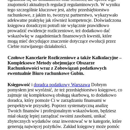
znajomości aktualnych regulacji regulaminowych. W wyniku
tego szczególnie kluczowe jest, ażeby przedsiębiorstwo
rachunkowe, z jakim to, tworzysz partnerstwo, wykazywało
adekwatne praktykę jak również kompetencje. Doświadczona
księgowa doradczyni potrafi nie wyłącznie prawidłowo
prowadzić ewidencje rozliczeniowe, też dodatkowo dać
wskazówkę w zagadnieniach finansowych kwestii, które
mogą mieć decydujące znaczenie dotyczące ewolucji przez
Ciebie rozwijanego działalności.
Czołowe Kancelarie Rozliczeniowe a także Kalkulacyjne –
Kompleksowe Metody obejmujące Obszarze
Rachunkowości wraz z Zobowiązań podatkowych
ewentualnie
Biuro rachunkowe Gubin
.
Księgowość
i
doradca podatkowy Warszawa
Dobrym
pomysłem jest wyróżnić, że też przedsiębiorstwo księgowe, co
zajmuje się kompleksową obsługą skarbową, to dodatkowo
doradca, który pomoże Ci w zarządzaniu finansami w
perspektywie przyszłej. Poprzez systematyczną analizę
Twoich finansów i profesjonalnym wskazówkom, będziesz
miał okazję lepiej zarządzać swoimi zasobami, unikać
zbytecznych wydatków oraz inwestować w te kategorie, które
generują najwięcej pożytków. Zakład księgowy może pomóc