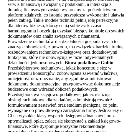
serwis finansową i związaną z podatkami, a interakcja z
doradcą finansowym zostaje wykonany za pośrednictwem
platform zdalnych, co istotnie przyspiesza wykonanie i ułatwia
pełen zabieg. Takie modele techniki pełnią rolę perfekcyjne
dla liderów biznesu, którzy cenią sobie zysk czasu
harmonogramu i oczekują uzyskać bieżący kontrolę do swoich
dokumentów oraz analiz związanych z finansami.
Prowadzenie rachunków dla działalności gospodarczych to
znaczące obowiązek, z powodu, ma związek z bardziej trudną
rozbudowaniem rachunkowo-księgową oraz dodatkowymi
funkcjami, które nie obowiązują w razie indywidualnych
działalności jednoosobowych.
Biura podatkowe Gubin
Przedsiębiorstwo rachunkowa, jakaż koncentruje sięż w
prowadzeniu konsorcjów, zobowiązana zawierać właściwą
umiejętność oraz obeznanie, aby zgodnie administrować
dokumenty dokumentacyjne, przygotowywać dokumentacje
budżetowe oraz wdrażać obliczeń podatkowych.
Przedsiębiorstwa księgowo-podatkowe, jakież realizują
obsługi rachunkowe dla zakładów, administrują również
formułowaniem zestawień oraz studium pieniężną, co pełni
wymagane do prawidłowego zarządzania firmy. Jeśli zależy ci
Ci na wysokiej klasy wsparciu księgowo-finansowej oraz
optymalizacji opłat, zaleca się skorzystać z zakład księgowo-
finansowe, które dysponuje korzystne rekomendacje
pozostałych firm oraz rozległe ekspertyzę w serwisie