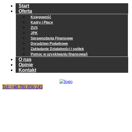
Start
Oferta
Księgowość
Kadry i Płace
ZUS
JPK
Sprawozdania Finansowe
Doradztwo Podatkowe
Zakładanie Działalności i spółek
Pomoc w uzyskiwaniu finansowań
O nas
Opinie
Kontakt
Tel: +48 781 856 245