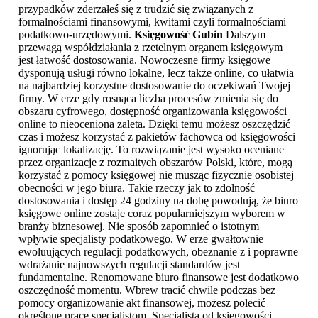
przypadków zderzałeś się z trudzić się związanych z
formalnościami finansowymi, kwitami czyli formalnościami
podatkowo-urzędowymi.
Księgowość Gubin
Dalszym
przewagą współdziałania z rzetelnym organem księgowym
jest łatwość dostosowania. Nowoczesne firmy księgowe
dysponują usługi równo lokalne, lecz także online, co ułatwia
na najbardziej korzystne dostosowanie do oczekiwań Twojej
firmy. W erze gdy rosnąca liczba procesów zmienia się do
obszaru cyfrowego, dostępność organizowania księgowości
online to nieoceniona zaleta. Dzięki temu możesz oszczędzić
czas i możesz korzystać z pakietów fachowca od księgowości
ignorując lokalizację. To rozwiązanie jest wysoko oceniane
przez organizacje z rozmaitych obszarów Polski, które, mogą
korzystać z pomocy księgowej nie musząc fizycznie osobistej
obecności w jego biura. Takie rzeczy jak to zdolność
dostosowania i dostęp 24 godziny na dobę powodują, że biuro
księgowe online zostaje coraz popularniejszym wyborem w
branży biznesowej. Nie sposób zapomnieć o istotnym
wpływie specjalisty podatkowego. W erze gwałtownie
ewoluujących regulacji podatkowych, obeznanie z i poprawne
wdrażanie najnowszych regulacji standardów jest
fundamentalne. Renomowane biuro finansowe jest dodatkowo
oszczędność momentu. Wbrew tracić chwile podczas bez
pomocy organizowanie akt finansowej, możesz polecić
określone prace specjalistom. Specjalista od księgowości