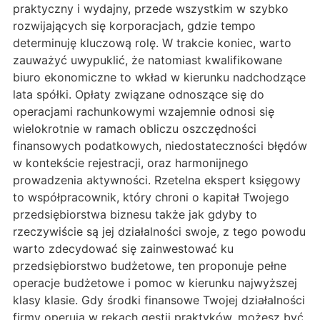
praktyczny i wydajny, przede wszystkim w szybko
rozwijających się korporacjach, gdzie tempo
determinuję kluczową rolę. W trakcie koniec, warto
zauważyć uwypuklić, że natomiast kwalifikowane
biuro ekonomiczne to wkład w kierunku nadchodzące
lata spółki. Opłaty związane odnoszące się do
operacjami rachunkowymi wzajemnie odnosi się
wielokrotnie w ramach obliczu oszczędności
finansowych podatkowych, niedostateczności błędów
w kontekście rejestracji, oraz harmonijnego
prowadzenia aktywności. Rzetelna ekspert księgowy
to współpracownik, który chroni o kapitał Twojego
przedsiębiorstwa biznesu także jak gdyby to
rzeczywiście są jej działalności swoje, z tego powodu
warto zdecydować się zainwestować ku
przedsiębiorstwo budżetowe, ten proponuje pełne
operacje budżetowe i pomoc w kierunku najwyższej
klasy klasie. Gdy środki finansowe Twojej działalności
firmy operują w rękach gestii praktyków, możesz być