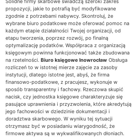
Solidne firmy skarbowe świadczą szeroki zakres
propozycji, jakie to potrafią być modyfikowane
zgodnie z potrzebami nabywcy. Skontroluj, że
wybrane biuro podatkowe może oferować pomoc na
każdym etapie działalności Twojej organizacji, od
etapu tworzenia, poprzez rozwój, po finalną
optymalizację podatków. Współpraca z organizacją
księgowym powinna funkcjonować także zbudowana
na rzetelności.
Biuro księgowe Inowrocław
Obsługa
rozliczeń to w istotnej mierze zajęcie za zasoby
instytucji, dlatego istotne jest, abyś, że firma
finansowo-podatkowe, z pracujesz, wykonuje w
sposób transparentny i fachowy. Rzeczowa skupić
nacisk, czy jednostka księgowe charakteryzuje się
pasujące uprawnienia i przyzwolenia, które akredytują
jego fachowości w dziedzinie dokumentacji i
doradztwa skarbowego. W wyniku tej sytuacji
otrzymasz być w posiadaniu wiarygodność, że
firmowe aktywa są w wykwalifikowanych dłoniach.