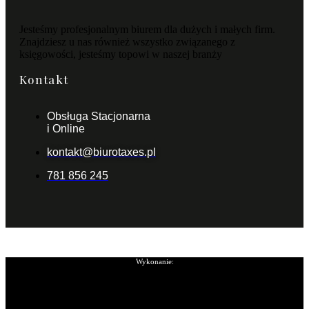
Jesteśmy profesjonalnym biurem dla dużych i małych firm.
Znajdziesz u nas również wszystko związanego z
księgowości, jesteśmy topowi w naszej branży
Kontakt
Obsługa Stacjonarna
i Online
kontakt@biurotaxes.pl
781 856 245
Wykonanie: