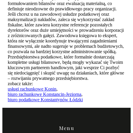
formułowaniem bilansów oraz ewaluacją materialną, co
definiuje nieodzowne do prawidłowego pracy organizacji.
Jeśli chcesz u na zawodowej usłudze podatkowej oraz
maksymalizacji nakładów, zaleca się wykorzystać zakład
fiskalne, które zawiera korzystne referencje pozostałych
dyrektorów oraz duże umiejętności w prowadzeniu korporacji
z zróżnicowanych gałęzi. Zawodowa księgowa to ekspert,
która nie wyłącznie koordynuje trwającymi zagadnieniami
finansowymi, ale nadto sugeruje w problemach budżetowych,
co pozwala na bardziej korzystne administrowanie spółką.
Przedsiębiorstwa podatkowe, które formalnie dostarczają
kompletne usługi bilansowe, będą mogły wykazać się Twoim
kluczowym partnerem handlowym, jaki wesprze Ci pozbyć
się niedociągnięć i skupić uwagę na działaniach, które główne
– rozwijaniu prywatnego przedsiębiorstwa.
zobacz także:
usługi rachunkowe Konin
,
biuro rachunkowe Konstancin-Jeziorna
,
biuro podatkowe Konstantynów Łódzki
Menu