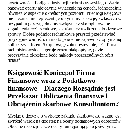
kosztowności. Podjęcie instytucji rachmistrzowskiego. Warto
bazować oparty niejedynie wyłącznie na cenach, jednocześnie
również w aspekcie określonych poziomu. Niedrogi księgowa
nie niezmiennie reprezentuje optymalny selekcję, zwłaszcza w
przypadku gdy zagadniamy związane z skomplikowane
zagadnienia rozliczeniowe, jak również rozliczenia budżetowe
sprawy. Dobre podmiot rachunkowe przystoi przedstawiać
przystępne wartości, mimo to paralelnie zapewniać optymalną
kaliber świadczeń. Skup uwagę zainteresowanie, jeśli firma
rachmistrzowskie sugeruje zrozumiałą optykę, gdzie
precyzyjnie określone będą nakłady poszczególnych ofert
działań.
Księgowość Koniecpol
Firma
Finansowe wraz z Podatkowo-
finansowe – Dlaczego Rozsądnie jest
Przekazać Obliczenia finansowe i
Obciążenia skarbowe Konsultantom?
Myśląc o decyzją o wyborze zakładu skarbowego, ważne jest
zwrócić wzrok na dodatek na oceny dodatkowych odbiorców.
Obecnie recenzje także oceny funkcjonują jako głównym z