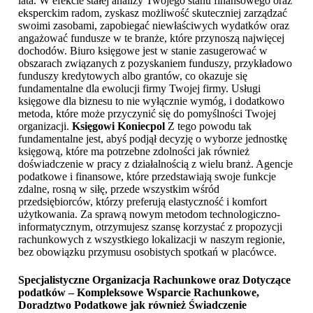
lata. W efekcie stałej analizy Twojego stanu finansowego oraz
eksperckim radom, zyskasz możliwość skuteczniej zarządzać
swoimi zasobami, zapobiegać niewłaściwych wydatków oraz
angażować fundusze w te branże, które przynoszą najwięcej
dochodów. Biuro księgowe jest w stanie zasugerować w
obszarach związanych z pozyskaniem funduszy, przykładowo
funduszy kredytowych albo grantów, co okazuje się
fundamentalne dla ewolucji firmy Twojej firmy. Usługi
księgowe dla biznesu to nie wyłącznie wymóg, i dodatkowo
metoda, które może przyczynić się do pomyślności Twojej
organizacji.
Księgowi Koniecpol
Z tego powodu tak
fundamentalne jest, abyś podjął decyzję o wyborze jednostkę
księgową, które ma potrzebne zdolności jak również
doświadczenie w pracy z działalnością z wielu branż. Agencje
podatkowe i finansowe, które przedstawiają swoje funkcje
zdalne, rosną w siłę, przede wszystkim wśród
przedsiębiorców, którzy preferują elastyczność i komfort
użytkowania. Za sprawą nowym metodom technologiczno-
informatycznym, otrzymujesz szansę korzystać z propozycji
rachunkowych z wszystkiego lokalizacji w naszym regionie,
bez obowiązku przymusu osobistych spotkań w placówce.
Specjalistyczne Organizacja Rachunkowe oraz Dotyczące
podatków – Kompleksowe Wsparcie Rachunkowe,
Doradztwo Podatkowe jak również Świadczenie