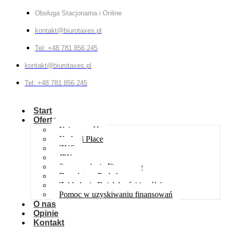
Obsługa Stacjonarna i Online
kontakt@biurotaxes.pl
Tel: +48 781 856 245
kontakt@biurotaxes.pl
Tel: +48 781 856 245
Start
Oferta
Księgowość
Kadry i Płace
ZUS
JPK
Sprawozdania Finansowe
Doradztwo Podatkowe
Zakładanie Działalności i spółek
Pomoc w uzyskiwaniu finansowań
O nas
Opinie
Kontakt