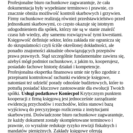
Profesjonalne biuro rachunkowe zagwarantuje, że cała
dokumentacja były wypełniane terminowo i prawnie, co
znacznie obniża możliwość kontroli skarbowych i grzywien.
Firmy rachunkowe realizują również przedstawicielstwo przed
jednostkami skarbowymi, co często okazuje się istotnym
udogodnieniem dla spółek, którzy nie są w stanie znaleźć
czasu lub wiedzy, aby samemu rozwiązywać tymi kwestiami.
Księgowość definiuje sektor, która zakłada nie ogranicza się
do skrupulatności czyli ściśle określonej dokładności, ale
ponadto znajomości aktualnie obowiązujących przepisów
prawa prawnych. Stąd szczególnie fundamentalne zawiera się,
ażebyś mógł podmiot rachunkowe, z jakim to, kooperujesz,
posiadało fachowe historię działań i kompetencje.
Profesjonalna ekspertka finansowa umie nie tylko zgodnie z
przepisami kontrolować rachunki ewidencje księgowe,
natomiast też udzielić porady odnośnie budżetowych, które to
potrafią posiadać kluczowe zastosowanie dla ewolucji Twoich
spółki.
Usługi podatkowe Koniecpol
Krytycznym punktem
kooperacji z firmą księgową jest jednocześnie zarządzanie
ewidencją przychodów i rozchodów, która stanowi bazą
wyjściową do precyzyjnego rozliczenia z instytucjami
skarbowymi. Doświadczone biuro rachunkowe zagwarantuje,
że każdy dokument zostały skompletowane terminowo i
prawnie, co wyraźnie redukuje ryzyko rewizji fiskalnych i
mandatów pieniężnych. Zakłady księgowe oferują