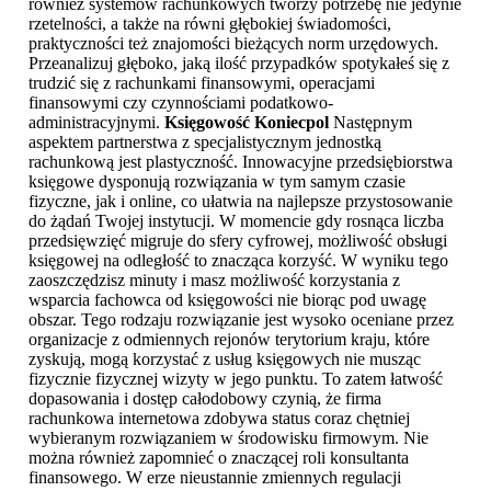
również systemów rachunkowych tworzy potrzebę nie jedynie
rzetelności, a także na równi głębokiej świadomości,
praktyczności też znajomości bieżących norm urzędowych.
Przeanalizuj głęboko, jaką ilość przypadków spotykałeś się z
trudzić się z rachunkami finansowymi, operacjami
finansowymi czy czynnościami podatkowo-
administracyjnymi.
Księgowość Koniecpol
Następnym
aspektem partnerstwa z specjalistycznym jednostką
rachunkową jest plastyczność. Innowacyjne przedsiębiorstwa
księgowe dysponują rozwiązania w tym samym czasie
fizyczne, jak i online, co ułatwia na najlepsze przystosowanie
do żądań Twojej instytucji. W momencie gdy rosnąca liczba
przedsięwzięć migruje do sfery cyfrowej, możliwość obsługi
księgowej na odległość to znacząca korzyść. W wyniku tego
zaoszczędzisz minuty i masz możliwość korzystania z
wsparcia fachowca od księgowości nie biorąc pod uwagę
obszar. Tego rodzaju rozwiązanie jest wysoko oceniane przez
organizacje z odmiennych rejonów terytorium kraju, które
zyskują, mogą korzystać z usług księgowych nie musząc
fizycznie fizycznej wizyty w jego punktu. To zatem łatwość
dopasowania i dostęp całodobowy czynią, że firma
rachunkowa internetowa zdobywa status coraz chętniej
wybieranym rozwiązaniem w środowisku firmowym. Nie
można również zapomnieć o znaczącej roli konsultanta
finansowego. W erze nieustannie zmiennych regulacji