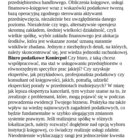
przedsiębiorstwa handlowego. Obliczenia księgowe, usługi
finansowo-księgowe wraz z wskazówki podatkowe tworzą
bazą operacyjną zgodnego sterowania aktywami
przedsięwzięcia, niezależnie bez uwzględnienia danego
poziomu. Niezależnie czy tego, alternatywnie operujesz
skromną zakładem, średniej wielkości działalność, czyli
wielkie spółkę, wybór zakładu finansowego jest alokacja
środków, która jest wskazane zostać uznaną starannie
wnikliwie zbadana. Jednym z niezbędnych detali, na których,
należy skoncentrować się, jest wiedza jednostki rachunkowej.
Biuro podatkowe Koniecpol
Czy biuro, z taką chcesz
współpracować, ma staż w usługowaniu przedsiębiorstw o
równorzędnym specyfice prac jakiejś? Czy uzyskuje
ekspertów, jak przykładowo, profesjonalista podatkowy czy
konsultant od księgowości, jakich, potrafią, udzielić
eksperckiej porady w przedmiotach trudniejszych? W miarę
jak lepsza ekspertyza kancelarii, tym wyższe szanse na to, że
zrealizuje z problemami, które, mogą pojawić się w podczas
prowadzenia ewidencji Twojego biznesu. Praktyka ma także
wpływ na wiedzę najnowszych zagadnień podatkowych, co
będzie fundamentalne w szybko ulegającym zmianom
systemie prawnym. Jeśli realizujesz spółkę w różnych
lokalizacjach, należy rozważyć dogłębnie nad opcją wyboru
instytucji księgowej, co świadczy realizuje usługi zdalnie.
Nieodmiennie wykluczający rangi jest jednocześnie kwestia