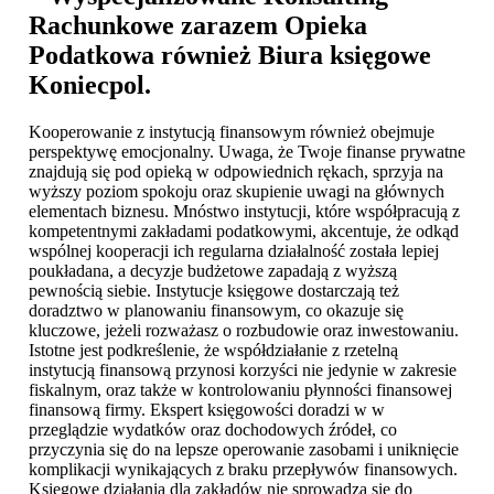
Rachunkowe zarazem Opieka
Podatkowa również
Biura księgowe
Koniecpol
.
Kooperowanie z instytucją finansowym również obejmuje
perspektywę emocjonalny. Uwaga, że Twoje finanse prywatne
znajdują się pod opieką w odpowiednich rękach, sprzyja na
wyższy poziom spokoju oraz skupienie uwagi na głównych
elementach biznesu. Mnóstwo instytucji, które współpracują z
kompetentnymi zakładami podatkowymi, akcentuje, że odkąd
wspólnej kooperacji ich regularna działalność została lepiej
poukładana, a decyzje budżetowe zapadają z wyższą
pewnością siebie. Instytucje księgowe dostarczają też
doradztwo w planowaniu finansowym, co okazuje się
kluczowe, jeżeli rozważasz o rozbudowie oraz inwestowaniu.
Istotne jest podkreślenie, że współdziałanie z rzetelną
instytucją finansową przynosi korzyści nie jedynie w zakresie
fiskalnym, oraz także w kontrolowaniu płynności finansowej
finansową firmy. Ekspert księgowości doradzi w w
przeglądzie wydatków oraz dochodowych źródeł, co
przyczynia się do na lepsze operowanie zasobami i uniknięcie
komplikacji wynikających z braku przepływów finansowych.
Księgowe działania dla zakładów nie sprowadza się do