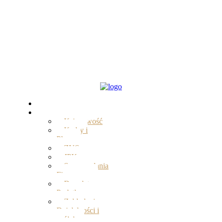
Start
Oferta
Księgowość
Kadry i
Płace
ZUS
JPK
Sprawozdania
Finansowe
Doradztwo
Podatkowe
Zakładanie
Działalności i
spółek