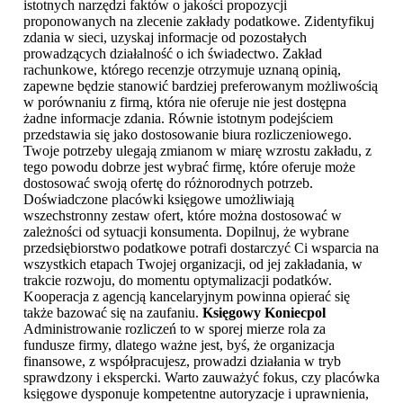
istotnych narzędzi faktów o jakości propozycji
proponowanych na zlecenie zakłady podatkowe. Zidentyfikuj
zdania w sieci, uzyskaj informacje od pozostałych
prowadzących działalność o ich świadectwo. Zakład
rachunkowe, którego recenzje otrzymuje uznaną opinią,
zapewne będzie stanowić bardziej preferowanym możliwością
w porównaniu z firmą, która nie oferuje nie jest dostępna
żadne informacje zdania. Równie istotnym podejściem
przedstawia się jako dostosowanie biura rozliczeniowego.
Twoje potrzeby ulegają zmianom w miarę wzrostu zakładu, z
tego powodu dobrze jest wybrać firmę, które oferuje może
dostosować swoją ofertę do różnorodnych potrzeb.
Doświadczone placówki księgowe umożliwiają
wszechstronny zestaw ofert, które można dostosować w
zależności od sytuacji konsumenta. Dopilnuj, że wybrane
przedsiębiorstwo podatkowe potrafi dostarczyć Ci wsparcia na
wszystkich etapach Twojej organizacji, od jej zakładania, w
trakcie rozwoju, do momentu optymalizacji podatków.
Kooperacja z agencją kancelaryjnym powinna opierać się
także bazować się na zaufaniu.
Księgowy Koniecpol
Administrowanie rozliczeń to w sporej mierze rola za
fundusze firmy, dlatego ważne jest, byś, że organizacja
finansowe, z współpracujesz, prowadzi działania w tryb
sprawdzony i ekspercki. Warto zauważyć fokus, czy placówka
księgowe dysponuje kompetentne autoryzacje i uprawnienia,