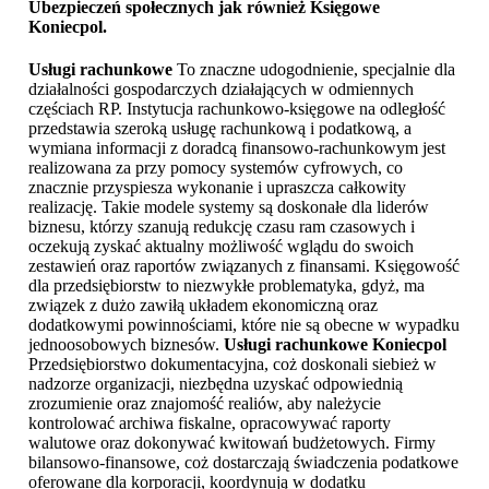
Ubezpieczeń społecznych jak również
Księgowe
Koniecpol
.
Usługi rachunkowe
To znaczne udogodnienie, specjalnie dla
działalności gospodarczych działających w odmiennych
częściach RP. Instytucja rachunkowo-księgowe na odległość
przedstawia szeroką usługę rachunkową i podatkową, a
wymiana informacji z doradcą finansowo-rachunkowym jest
realizowana za przy pomocy systemów cyfrowych, co
znacznie przyspiesza wykonanie i upraszcza całkowity
realizację. Takie modele systemy są doskonałe dla liderów
biznesu, którzy szanują redukcję czasu ram czasowych i
oczekują zyskać aktualny możliwość wglądu do swoich
zestawień oraz raportów związanych z finansami. Księgowość
dla przedsiębiorstw to niezwykłe problematyka, gdyż, ma
związek z dużo zawiłą układem ekonomiczną oraz
dodatkowymi powinnościami, które nie są obecne w wypadku
jednoosobowych biznesów.
Usługi rachunkowe Koniecpol
Przedsiębiorstwo dokumentacyjna, coż doskonali siebież w
nadzorze organizacji, niezbędna uzyskać odpowiednią
zrozumienie oraz znajomość realiów, aby należycie
kontrolować archiwa fiskalne, opracowywać raporty
walutowe oraz dokonywać kwitowań budżetowych. Firmy
bilansowo-finansowe, coż dostarczają świadczenia podatkowe
oferowane dla korporacji, koordynują w dodatku