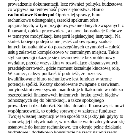
prowadzenie dokumentacji, lecz również polityka budżetowa,
co wpływa na rentowność przedsiębiorstwa.
Biuro
rachunkowe Koniecpol
Oprócz tej sprawy, biura
rachunkowe udostępniają szeroki spektrum ofert
opcjonalnych, w tym przygotowywanie danych związanych z
finansami, opieka pracownicza, a nawet konsultacje fachowe
w tematyce modyfikacji kategorii legislacyjnej instytucji. Na
skutek takiego podejścia nie jesteś zobowiązany szukać
innych konsultantów do poszczególnych czynności – całość
usług załatwisz kompleksowo w centralnym miejscu. Takie
styl kooperacji okazuje się niesamowicie bezproblemowy i
wydajny, przede wszystkim w rozwijająco ekspansywnych
przedsiębiorstwach, gdzie moment kształtuje kluczową rolę.
W koniec, należy podkreślić podnieść, że przecież
kwalifikowane biuro rachunkowe jest fundusz w stronę
potencjał spółki. Koszty skorelowane związane z serwisami
audytorskimi rewersywnie manifestuje kilkakrotnie w obliczu
oszczędności finansowych imiennych, brakujących błędów
odnoszących się do biurokracji, a także spokojnego
prowadzenia działalności. Solidna doradca finansowy stanowi
współpracownik, to opiekę sprawuje w zakresie fundusze
Twojej własnej instytucji w ten sposób tak jakby jak gdyby to
stanowią jej indywidualne, w rezultacie warto zdecydować się
ustanowić do kantor rachunkowe, ten oferuje pełne działania
budżetowe i dodatkowo konsultacje na rzecz najwyższego