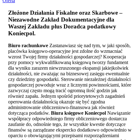
Oferta
Złożone Działania Fiskalne oraz Skarbowe –
Niezawodne Zakład Dokumentacyjne dla
Waszej Zakładu plus
Doradca podatkowy
Koniecpol
.
Biuro rachunkowe
Zastanawiasz się nad tym, w jaki sposób,
placówka księgowo-operacyjne jest zdolne do wzmacniać
wzrost Twojej firmy działalności gospodarczej? Kooperacja
przy pomocy wykwalifikowaną księgową tworzy fundament
dla wyniku zarazem niewzruszonego ekspansji jakiejkolwiek
działalności, nie zważając na biznesowej zasięgu ewentualnie
czy dziedziny gospodarki. Sterowanie niezależnej działalności
gospodarczej powoduje wraz z licznymi powinnościami, które
zazwyczaj często mogą tracić ogromną ilość godzin jak
również zapału. Jednym spośród priorytetowych zagadnień
operowania działalnością okazuje się być zgodna
administrowanie obliczeniowo-finansowa jak również
dotycząca podatków.
Biura księgowe Koniecpol
Nawiązanie
współpracy odpowiedniego firmy obliczeniowego dostarcza
zaufanie do, odnośnie tego, że wszystkie kwestie dotyczące
finansów są zarządzane ekspercko dodatkowo odpowiednio w
oparciu o obowiązującymi przepisami rozporządzeniami