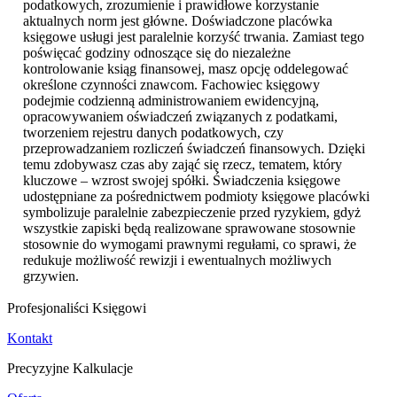
podatkowych, zrozumienie i prawidłowe korzystanie
aktualnych norm jest główne. Doświadczone placówka
księgowe usługi jest paralelnie korzyść trwania. Zamiast tego
poświęcać godziny odnoszące się do niezależne
kontrolowanie ksiąg finansowej, masz opcję oddelegować
określone czynności znawcom. Fachowiec księgowy
podejmie codzienną administrowaniem ewidencyjną,
opracowywaniem oświadczeń związanych z podatkami,
tworzeniem rejestru danych podatkowych, czy
przeprowadzaniem rozliczeń świadczeń finansowych. Dzięki
temu zdobywasz czas aby zająć się rzecz, tematem, który
kluczowe – wzrost swojej spółki. Świadczenia księgowe
udostępniane za pośrednictwem podmioty księgowe placówki
symbolizuje paralelnie zabezpieczenie przed ryzykiem, gdyż
wszystkie zapiski będą realizowane sprawowane stosownie
stosownie do wymogami prawnymi regułami, co sprawi, że
redukuje możliwość rewizji i ewentualnych możliwych
grzywien.
Profesjonaliści Księgowi
Kontakt
Precyzyjne Kalkulacje