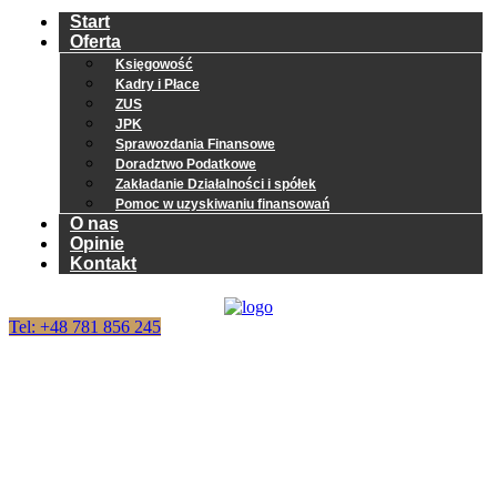
Start
Oferta
Księgowość
Kadry i Płace
ZUS
JPK
Sprawozdania Finansowe
Doradztwo Podatkowe
Zakładanie Działalności i spółek
Pomoc w uzyskiwaniu finansowań
O nas
Opinie
Kontakt
Tel: +48 781 856 245