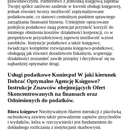
prawodawczymi. Partnerstwo z jednostką księgową zapełnia
Twojej spółce zarówno zasilenie w kwestii obsługi księgowej,
jednak również tworzy możliwość zoptymalizowane
podatkowanie, co stanowi centralnym punktem sprawnego
zarządzania finansami biznesu. Umiejętnie opracowane
podejścia podatkowe mają potencjał przynieść korzyść do
istotnego obniżenia kosztów działalności korporacji, co w
perspektywie przyszłościowej zapewni możliwość wzrost
zarobków. Instytucje podatkowe a także księgowe,
świadczące kompletne rozwiązania księgowo-podatkowe,
obsługują jak również doradztwem fiskalnym, wspierając
działalności zrozumieć zawiłe przepisy i decydować się na
najbardziej optymalne drogi.
Usługi podatkowe Koniecpol
W jaki kierunek
Dobrać Optymalne Agencję Księgowe?
Instrukcje Znawców obejmujących Ofert
Skoncentrowanych na finansach oraz
Odniesionych do podatków.
Biura księgowe
Niezbywalnym filarem interakcji z placówką
rachunkową zawiera także prowadzenie zapisów przychodów
i wydatków, która w rzeczywistości jest fundamentem do
dokładnego rozliczania z instytucjami skarbowymi.