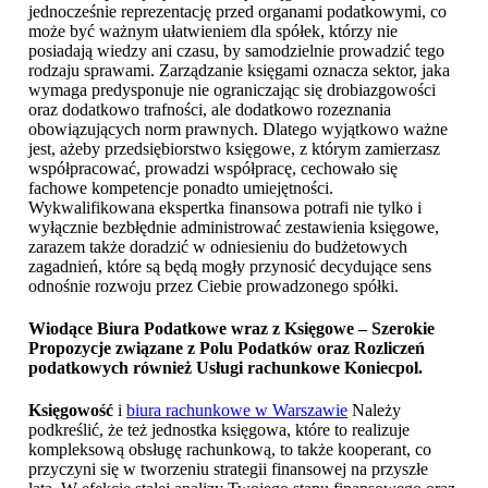
jednocześnie reprezentację przed organami podatkowymi, co
może być ważnym ułatwieniem dla spółek, którzy nie
posiadają wiedzy ani czasu, by samodzielnie prowadzić tego
rodzaju sprawami. Zarządzanie księgami oznacza sektor, jaka
wymaga predysponuje nie ograniczając się drobiazgowości
oraz dodatkowo trafności, ale dodatkowo rozeznania
obowiązujących norm prawnych. Dlatego wyjątkowo ważne
jest, ażeby przedsiębiorstwo księgowe, z którym zamierzasz
współpracować, prowadzi współpracę, cechowało się
fachowe kompetencje ponadto umiejętności.
Wykwalifikowana ekspertka finansowa potrafi nie tylko i
wyłącznie bezbłędnie administrować zestawienia księgowe,
zarazem także doradzić w odniesieniu do budżetowych
zagadnień, które są będą mogły przynosić decydujące sens
odnośnie rozwoju przez Ciebie prowadzonego spółki.
Wiodące Biura Podatkowe wraz z Księgowe – Szerokie
Propozycje związane z Polu Podatków oraz Rozliczeń
podatkowych również
Usługi rachunkowe Koniecpol
.
Księgowość
i
biura rachunkowe w Warszawie
Należy
podkreślić, że też jednostka księgowa, które to realizuje
kompleksową obsługę rachunkową, to także kooperant, co
przyczyni się w tworzeniu strategii finansowej na przyszłe