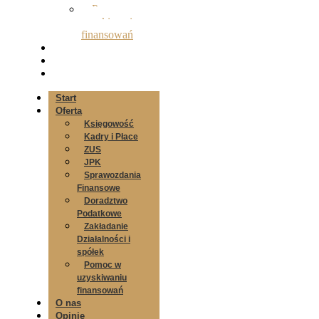
Pomoc w
uzyskiwaniu
finansowań
O nas
Opinie
Kontakt
Start
Oferta
Księgowość
Kadry i Płace
ZUS
JPK
Sprawozdania
Finansowe
Doradztwo
Podatkowe
Zakładanie
Działalności i
spółek
Pomoc w
uzyskiwaniu
finansowań
O nas
Opinie