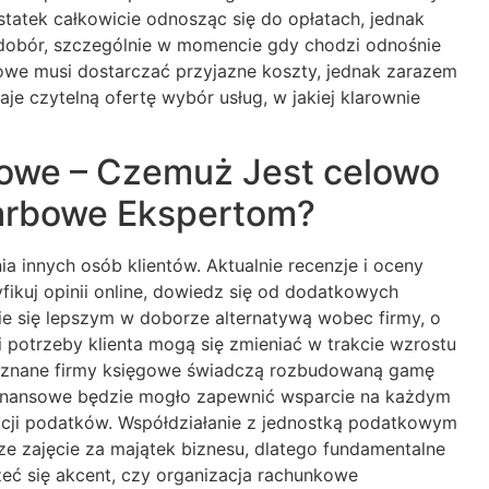
tatek całkowicie odnosząc się do opłatach, jednak
y dobór, szczególnie w momencie gdy chodzi odnośnie
owe musi dostarczać przyjazne koszty, jednak zarazem
e czytelną ofertę wybór usług, w jakiej klarownie
iowe – Czemuż Jest celowo
karbowe Ekspertom?
 innych osób klientów. Aktualnie recenzje i oceny
fikuj opinii online, dowiedz się od dodatkowych
nie się lepszym w doborze alternatywą wobec firmy, o
potrzeby klienta mogą się zmieniać w trakcie wzrostu
. Uznane firmy księgowe świadczą rozbudowaną gamę
finansowe będzie mogło zapewnić wsparcie na każdym
izacji podatków. Współdziałanie z jednostką podatkowym
e zajęcie za majątek biznesu, dlatego fundamentalne
zeć się akcent, czy organizacja rachunkowe