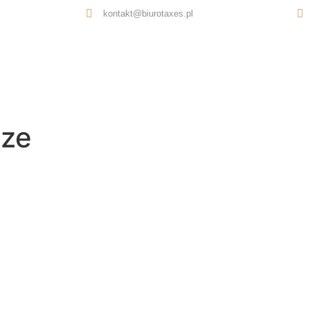
kontakt@biurotaxes.pl
Oferta
O nas
Opinie
Kontakt
sze