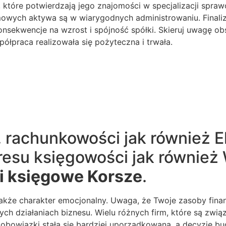
, które potwierdzają jego znajomości w specjalizacji spr
mowych aktywa są w wiarygodnych administrowaniu. Finali
sekwencje na wzrost i spójność spółki. Skieruj uwagę ob
półpraca realizowała się pożyteczna i trwała.
. rachunkowości jak również 
resu księgowości jak również
i księgowe Korsze
.
że charakter emocjonalny. Uwaga, że Twoje zasoby finan
ych działaniach biznesu. Wielu różnych firm, które są zwią
 obowiązki stała się bardziej uporządkowana, a decyzje 