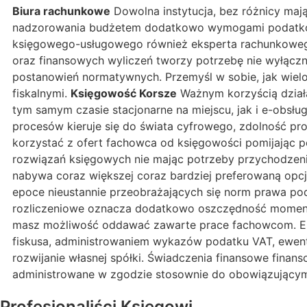
Biura rachunkowe
Dowolna instytucja, bez różnicy maj
nadzorowania budżetem dodatkowo wymogami podatkowym
księgowego-usługowego również eksperta rachunkowego
oraz finansowych wyliczeń tworzy potrzebę nie wyłączni
postanowień normatywnych. Przemyśl w sobie, jak wielo
fiskalnymi.
Księgowość Korsze
Ważnym korzyścią działa
tym samym czasie stacjonarne na miejscu, jak i e-obsł
procesów kieruje się do świata cyfrowego, zdolność pro
korzystać z ofert fachowca od księgowości pomijając po
rozwiązań księgowych nie mając potrzeby przychodzenia
nabywa coraz większej coraz bardziej preferowaną opcj
epoce nieustannie przeobrażających się norm prawa poda
rozliczeniowe oznacza dodatkowo oszczędność momentu
masz możliwość oddawać zawarte prace fachowcom. Eks
fiskusa, administrowaniem wykazów podatku VAT, ewentu
rozwijanie własnej spółki. Świadczenia finansowe finan
administrowane w zgodzie stosownie do obowiązującymi 
Profesjonaliści Księgowi