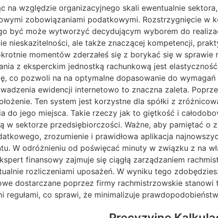
ąc na względzie organizacyjnego skali ewentualnie sektor
i zobowiązaniami podatkowymi. Rozstrzygnięcie w konte
 być może wytworzyć decydującym wyborem do realizacji
e nieskazitelności, ale także znaczącej kompetencji, pra
krotnie momentów zderzałeś się z borykać się w sprawie r
nia z eksperckim jednostką rachunkową jest elastyczność
ugę, co pozwoli na na optymalne dopasowanie do wymagań 
wadzenia ewidencji internetowo to znaczna zaleta. Poprze
łożenie. Ten system jest korzystne dla spółki z zróżnico
 do jego miejsca. Takie rzeczy jak to giętkość i całodob
ą w sektorze przedsiębiorczości. Ważne, aby pamiętać o z
tkowego, zrozumienie i prawidłowa aplikacja najnowszych r
. W odróżnieniu od poświęcać minuty w związku z na wła
pert finansowy zajmuje się ciągłą zarządzaniem rachmi
alnie rozliczeniami uposażeń. W wyniku tego zdobędziesz o
sowe dostarczane poprzez firmy rachmistrzowskie stanowi 
regułami, co sprawi, że minimalizuje prawdopodobieństwo
Precyzyjne Kalkula