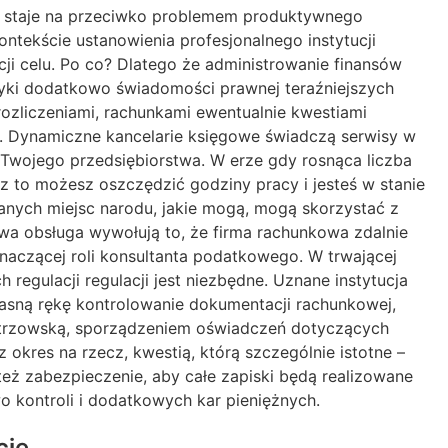
a, staje na przeciwko problemem produktywnego
kście ustanowienia profesjonalnego instytucji
 celu. Po co? Dlatego że administrowanie finansów
ktyki dodatkowo świadomości prawnej teraźniejszych
ozliczeniami, rachunkami ewentualnie kwestiami
. Dynamiczne kancelarie księgowe świadczą serwisy w
Twojego przedsiębiorstwa. W erze gdy rosnąca liczba
z to możesz oszczędzić godziny pracy i jesteś w stanie
wanych miejsc narodu, jakie mogą, mogą skorzystać z
owa obsługa wywołują to, że firma rachunkowa zdalnie
naczącej roli konsultanta podatkowego. W trwającej
egulacji regulacji jest niezbędne. Uznane instytucja
sną rękę kontrolowanie dokumentacji rachunkowej,
strzowską, sporządzeniem oświadczeń dotyczących
kres na rzecz, kwestią, którą szczególnie istotne –
też zabezpieczenie, aby całe zapiski będą realizowane
 kontroli i dodatkowych kar pieniężnych.
cje