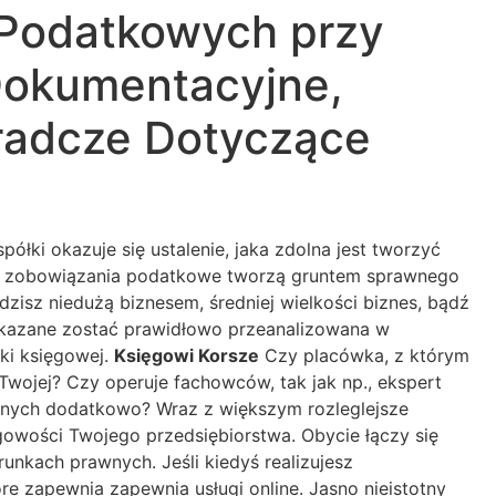
 Podatkowych przy
Dokumentacyjne,
radcze Dotyczące
ki okazuje się ustalenie, jaka zdolna jest tworzyć
omoc zobowiązania podatkowe tworzą gruntem sprawnego
dzisz niedużą biznesem, średniej wielkości biznes, bądź
 wskazane zostać prawidłowo przeanalizowana w
wki księgowej.
Księgowi Korsze
Czy placówka, z którym
ojej? Czy operuje fachowców, tak jak np., ekspert
anych dodatkowo? Wraz z większym rozleglejsze
ęgowości Twojego przedsiębiorstwa. Obycie łączy się
nkach prawnych. Jeśli kiedyś realizujesz
re zapewnia zapewnia usługi online. Jasno nieistotny