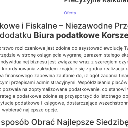
Oferta
owe i Fiskalne – Niezawodne Pr
 dodatku
Biura podatkowe Korsz
orstwo rozliczeniowe jest zdolne do asystować ewolucję T
dzie w stronę osiągnięcia wygranej zarazem stałego ekspa
 indywidualnej biznesu jest związane wraz z szeregiem czy
w koordynowania zakładem znajduje się zgodna realizacja 
 finansowego zapewnia zaufanie do, iż ogół zadania fin
mi przepisami administracyjnymi. Współdziałanie placówk
eż pozwala na zoptymalizowane podatkowanie, co stanowi 
trategie podatkowe zdolne są przysporzyć do istotnego ob
tucje podatkowe i księgowe, dostarczające wszechstronne
i wybierać najlepsze opcje.
 sposób Obrać Najlepsze Siedzibę