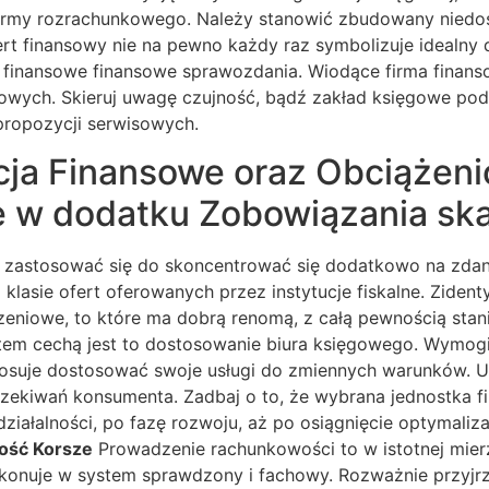
firmy rozrachunkowego. Należy stanowić zbudowany niedos
ert finansowy nie na pewno każdy raz symbolizuje idealn
 finansowe finansowe sprawozdania. Wiodące firma finans
wych. Skieruj uwagę czujność, bądź zakład księgowe podaj
propozycji serwisowych.
cja Finansowe oraz Obciążen
we w dodatku Zobowiązania s
 zastosować się do skoncentrować się dodatkowo na zdania
lasie ofert oferowanych przez instytucje fiskalne. Zidenty
czeniowe, to które ma dobrą renomą, z całą pewnością sta
tem cechą jest to dostosowanie biura księgowego. Wymogi 
dostosuje dostosować swoje usługi do zmiennych warunków
czekiwań konsumenta. Zadbaj o to, że wybrana jednostka 
 działalności, po fazę rozwoju, aż po osiągnięcie optymal
ość Korsze
Prowadzenie rachunkowości to w istotnej mierz
wykonuje w system sprawdzony i fachowy. Rozważnie przyjr