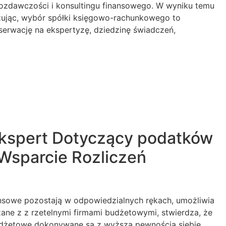
awozdawczości i konsultingu finansowego. W wyniku temu
zując, wybór spółki księgowo-rachunkowego to
serwację na ekspertyzę, dziedzinę świadczeń,
Ekspert Dotyczący podatków
 Wsparcie Rozliczeń
sowe pozostają w odpowiedzialnych rękach, umożliwia
zane z z rzetelnymi firmami budżetowymi, stwierdza, że
budżetowe dokonywane są z wyższą pewnością siebie.