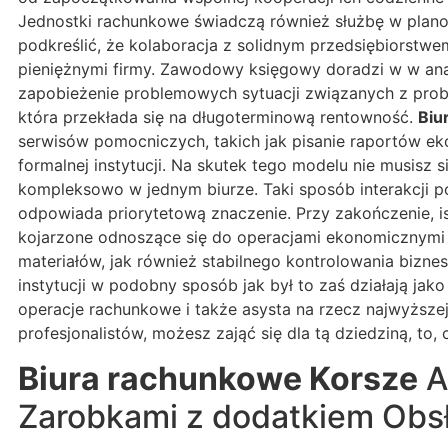
Jednostki rachunkowe świadczą również służbę w planow
podkreślić, że kolaboracja z solidnym przedsiębiorstw
pieniężnymi firmy. Zawodowy księgowy doradzi w w ana
zapobieżenie problemowych sytuacji związanych z proble
która przekłada się na długoterminową rentowność.
Biu
serwisów pomocniczych, takich jak pisanie raportów eko
formalnej instytucji. Na skutek tego modelu nie musis
kompleksowo w jednym biurze. Taki sposób interakcji po
odpowiada priorytetową znaczenie. Przy zakończenie, is
kojarzone odnoszące się do operacjami ekonomicznymi o
materiałów, jak również stabilnego kontrolowania bizne
instytucji w podobny sposób jak był to zaś działają jak
operacje rachunkowe i także asysta na rzecz najwyższe
profesjonalistów, możesz zająć się dla tą dziedziną, to,
Biura rachunkowe Korsze
A
Zarobkami z dodatkiem Obsł