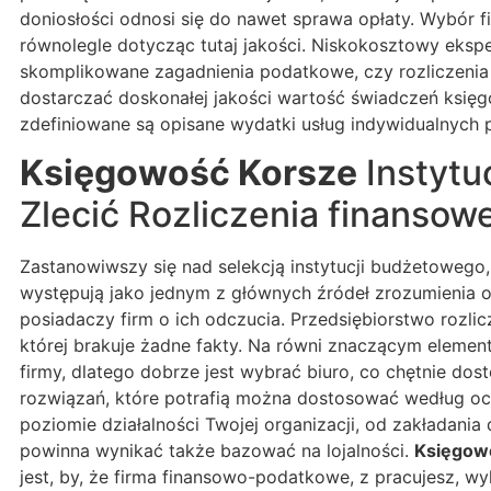
doniosłości odnosi się do nawet sprawa opłaty. Wybór 
równolegle dotycząc tutaj jakości. Niskokosztowy eksp
skomplikowane zagadnienia podatkowe, czy rozliczenia
dostarczać doskonałej jakości wartość świadczeń księgo
zdefiniowane są opisane wydatki usług indywidualnych 
Księgowość Korsze
Instytu
Zlecić Rozliczenia finanso
Zastanowiwszy się nad selekcją instytucji budżetowego,
występują jako jednym z głównych źródeł zrozumienia o k
posiadaczy firm o ich odczucia. Przedsiębiorstwo rozli
której brakuje żadne fakty. Na równi znaczącym elemen
firmy, dlatego dobrze jest wybrać biuro, co chętnie 
rozwiązań, które potrafią można dostosować według o
poziomie działalności Twojej organizacji, od zakładania
powinna wynikać także bazować na lojalności.
Księgow
jest, by, że firma finansowo-podatkowe, z pracujesz, 