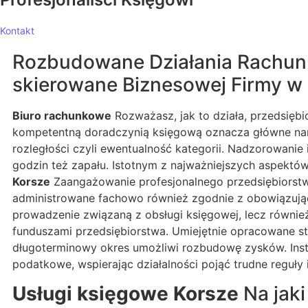
Kontakt
Rozbudowane Działania Rachunk
skierowane Biznesowej Firmy w
Biuro rachunkowe
Rozważasz, jak to działa, przedsiębi
kompetentną doradczynią księgową oznacza główne narzę
rozległości czyli ewentualność kategorii. Nadzorowanie
godzin też zapału. Istotnym z najważniejszych aspektó
Korsze
Zaangażowanie profesjonalnego przedsiębiorstwa
administrowane fachowo również zgodnie z obowiązujący
prowadzenie związaną z obsługi księgowej, lecz równi
funduszami przedsiębiorstwa. Umiejętnie opracowane s
długoterminowy okres umożliwi rozbudowę zysków. Insty
podatkowe, wspierając działalności pojąć trudne reguły 
Usługi księgowe Korsze
Na jaki