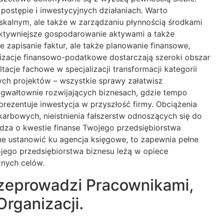
ostępie i inwestycyjnych działaniach. Warto
skalnym, ale także w zarządzaniu płynnością środkami
ektywniejsze gospodarowanie aktywami a także
 zapisanie faktur, ale także planowanie finansowe,
nizacje finansowo-podatkowe dostarczają szeroki obszar
cje fachowe w specjalizacji transformacji kategorii
ych projektów – wszystkie sprawy załatwisz
w gwałtownie rozwijających biznesach, gdzie tempo
prezentuje inwestycja w przyszłość firmy. Obciążenia
arbowych, nieistnienia fałszerstw odnoszących się do
ądza o kwestie finanse Twojego przedsiębiorstwa
stne ustanowić ku agencja księgowe, to zapewnia pełne
jego przedsiębiorstwa biznesu leżą w opiece
cznych celów.
rzeprowadzi Pracownikami,
rganizacji.