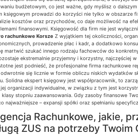
aniu budżetowym, co jest ważne, gdy myślisz o dalszym p
em księgowym prowadzi do korzyści nie tylko w obszarze fi
lizie kosztów oraz przychodów, co daje możliwość na ef
mami finansowymi. Księgowość dla firm nie jest wyłącznie
ro rachunkowe Korsze
Z wyjątkiem tej okoliczności, orga
nomicznych, prowadzenie płac i kadr, a dodatkowo konsulta
z się martwić szukać innego rodzaju fachowców do konkretn
zostaje ekstremalnie przyjemny i korzystny, najczęściej 
totne jest podnieść, że profesjonalne firma rachunkowe re
dwrotnie się licznie w formie obliczu niskich wydatków sk
su. Solidna ekspert księgowy jest współpracownik, to zarz
o jej organizacji indywidualne, w związku z tym jest korzy
j klasy stopniu zaawansowania. Gdy zasoby finansowe Two
 co najważniejsze – expansji spółki oraz spełnianiu specyfi
gencja Rachunkowe, jakie, p
ugą ZUS na potrzeby Twoim O