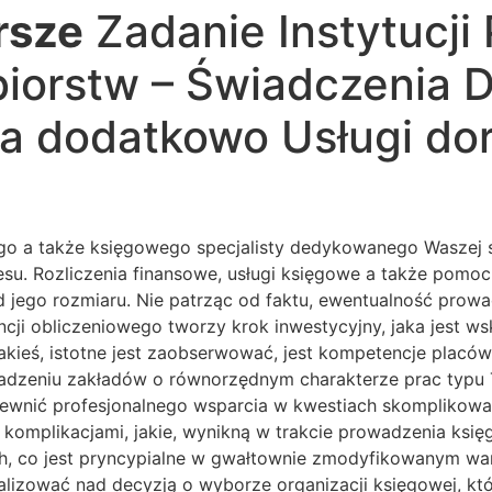
rsze
Zadanie Instytucji
biorstw – Świadczenia 
a dodatkowo Usługi do
 a także księgowego specjalisty dedykowanego Waszej spół
eresu. Rozliczenia finansowe, usługi księgowe a także p
d jego rozmiaru. Nie patrząc od faktu, ewentualność prowa
encji obliczeniowego tworzy krok inwestycyjny, jaka jest
akieś, istotne jest zaobserwować, jest kompetencje placó
zeniu zakładów o równorzędnym charakterze prac typu Tw
pewnić profesjonalnego wsparcia w kwestiach skomplikow
 komplikacjami, jakie, wynikną w trakcie prowadzenia ksi
, co jest pryncypialne w gwałtownie zmodyfikowanym waru
alizować nad decyzją o wyborze organizacji księgowej, któ