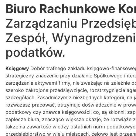
Biuro Rachunkowe Ko
Zarządzaniu Przedsię
Zespół, Wynagrodzeni
podatków.
Księgowy
Dobór trafnego zakładu księgowo-finansowego
strategiczny znaczenie przy działanie Spółkowego int
zarządzania aktywami firmy, nie zważając na zależnie o
szeroko zakrojone przedsięwzięcie, rozstrzygnięcie ag
szczegółach. Zasadniczym z niezbędnych kategorii, na j
rozważasz pracować, otrzymuje doświadczenie w prowad
podatkowy czy znawca księgowości, co, są skłonni, za
zaplecze biura, znacząco większe okazje, że rozwiąże z
także na zawartość wiedzy ostatnich norm podatkowych
przedsiębiorstwo w wielu miejscach, celowo jest przean