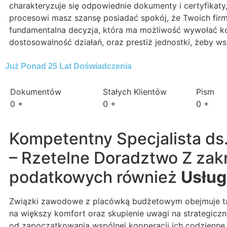
charakteryzuje się odpowiednie dokumenty i certyfikaty
procesowi masz szansę posiadać spokój, że Twoich fir
fundamentalna decyzja, która ma możliwość wywołać kon
dostosowalność działań, oraz prestiż jednostki, żeby ws
Już Ponad 25 Lat Doświadczenia
Dokumentów
Stałych Klientów
Pism
0
+
0
+
0
+
Kompetentny Specjalista ds
– Rzetelne Doradztwo Z zak
podatkowych również
Usług
Związki zawodowe z placówką budżetowym obejmuje tak
na większy komfort oraz skupienie uwagi na strategiczn
od zapoczątkowania wspólnej kooperacji ich codzienne