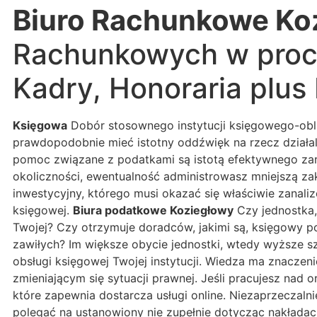
Biuro Rachunkowe Ko
Rachunkowych w proce
Kadry, Honoraria plu
Księgowa
Dobór stosownego instytucji księgowego-obli
prawdopodobnie mieć istotny oddźwięk na rzecz działa
pomoc związane z podatkami są istotą efektywnego zarz
okoliczności, ewentualność administrowasz mniejszą zak
inwestycyjny, którego musi okazać się właściwie zanali
księgowej.
Biura podatkowe Koziegłowy
Czy jednostka,
Twojej? Czy otrzymuje doradców, jakimi są, księgowy po
zawiłych? Im większe obycie jednostki, wtedy wyższe s
obsługi księgowej Twojej instytucji. Wiedza ma znacze
zmieniającym się sytuacji prawnej. Jeśli pracujesz nad
które zapewnia dostarcza usługi online. Niezaprzeczal
polegać na ustanowiony nie zupełnie dotycząc nakłada