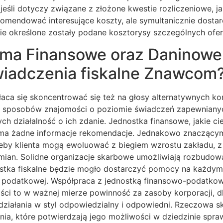
i jeśli dotyczy związane z złożone kwestie rozliczeniowe,
endować interesujące koszty, ale symultanicznie dostarcz
nie określone zostały podane kosztorysy szczególnych ofer
ma Finansowe oraz Daninowe 
wiadczenia fiskalne Znawcom
aca się skoncentrować się też na głosy alternatywnych ko
 sposobów znajomości o poziomie świadczeń zapewnianych
ych działalność o ich zdanie. Jednostka finansowe, jakie c
ie ma żadne informacje rekomendacje. Jednakowo znaczący
by klienta mogą ewoluować z biegiem wzrostu zakładu, z 
an. Solidne organizacje skarbowe umożliwiają rozbudowan
ostka fiskalne będzie mogło dostarczyć pomocy na każdym 
acji podatkowej. Współpraca z jednostką finansowo-podat
i to w ważnej mierze powinność za zasoby korporacji, dl
ziałania w styl odpowiedzialny i odpowiedni. Rzeczowa sk
enia, które potwierdzają jego możliwości w dziedzinie sp