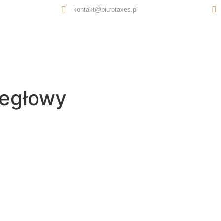
kontakt@biurotaxes.pl
Oferta
O nas
Opinie
Kontakt
iegłowy