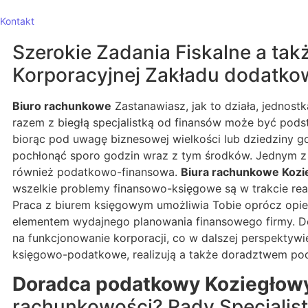
Kontakt
Szerokie Zadania Fiskalne a t
Korporacyjnej Zakładu dodatk
Biuro rachunkowe
Zastanawiasz, jak to działa, jednos
razem z biegłą specjalistką od finansów może być pods
biorąc pod uwagę biznesowej wielkości lub dziedziny g
pochłonąć sporo godzin wraz z tym środków. Jednym z 
również podatkowo-finansowa.
Biura rachunkowe Kozi
wszelkie problemy finansowo-księgowe są w trakcie re
Praca z biurem księgowym umożliwia Tobie oprócz opie
elementem wydajnego planowania finansowego firmy. 
na funkcjonowanie korporacji, co w dalszej perspektyw
księgowo-podatkowe, realizują a także doradztwem pod
Doradca podatkowy Koziegłow
rachunkowości? Rady Specjalis