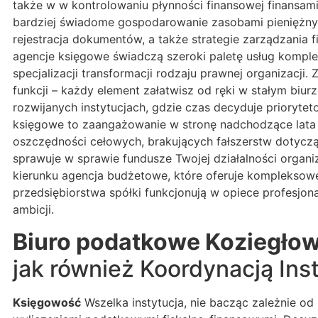
także w w kontrolowaniu płynności finansowej finansam
bardziej świadome gospodarowanie zasobami pieniężnymi
rejestracja dokumentów, a także strategie zarządzania 
agencje księgowe świadczą szeroki paletę usług komple
specjalizacji transformacji rodzaju prawnej organizacj
funkcji – każdy element załatwisz od ręki w stałym biu
rozwijanych instytucjach, gdzie czas decyduje prioryte
księgowe to zaangażowanie w stronę nadchodzące lata i
oszczędności cełowych, brakujących fałszerstw dotycząc
sprawuje w sprawie fundusze Twojej działalności organiz
kierunku agencja budżetowe, które oferuje komplekso
przedsiębiorstwa spółki funkcjonują w opiece profesjona
ambicji.
Biuro podatkowe Koziegło
jak również Koordynacją Ins
Księgowość
Wszelka instytucja, nie bacząc zależnie o