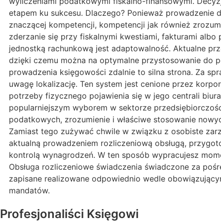
wyliczeniami podatkowymi fiskalno-finansowymi. Decy
etapem ku sukcesu. Dlaczego? Ponieważ prowadzenie dz
znaczącej kompetencji, kompetencji jak również zrozumi
zderzanie się przy fiskalnymi kwestiami, fakturami al
jednostką rachunkową jest adaptowalność. Aktualne prze
dzięki czemu można na optymalne przystosowanie do po
prowadzenia księgowości zdalnie to silna strona. Za sp
uwagę lokalizację. Ten system jest cenione przez korpo
potrzeby fizycznego pojawienia się w jego centrali biur
popularniejszym wyborem w sektorze przedsiębiorczości
podatkowych, zrozumienie i właściwe stosowanie nowych
Zamiast tego zużywać chwile w związku z osobiste za
aktualną prowadzeniem rozliczeniową obsługą, przygot
kontrolą wynagrodzeń. W ten sposób wypracujesz moment
Obsługa rozliczeniowe świadczenia świadczone za pośr
zapisane realizowane odpowiednio wedle obowiązującymi
mandatów.
Profesjonaliści Księgowi