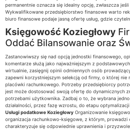
permanentnie oznacza się idealny opcję, zwłaszcza jeśl
Wykwalifikowane przedsiębiorstwo finansowe warto rekom
biuro finansowe podaje jasną ofertę usług, gdzie czytel
Księgowość Koziegłowy
Fir
Oddać Bilansowanie oraz Ś
Zastanowiwszy się nad opcją jednostki finansowego, opł
komentarze służą jako najważniejszym z podstawowych
wirtualnie, zasięgnij opinii odmiennych osób prowadząc
zapewni korzystniejszym selekcją od firmy, o której n
placówki rachunkowego. Potrzeby przedsiębiorcy potrze
jest może dostosować swoją ofertę do dynamicznych zmi
potrzebami użytkownika. Zadbaj o to, że wybrana jedn
działalności, przez fazę wzrostu, do etapu optymaliz
Usługi podatkowe Koziegłowy
Organizowanie księgowośc
organizacja rachunkowo-księgowe, z którym, prowadzi d
charakteryzuje się odpowiednie uprawnienia i przyzwol