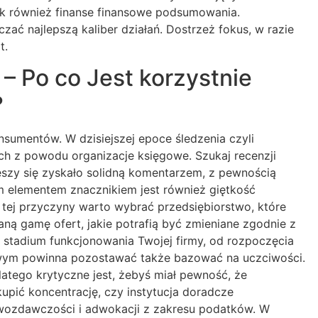
 jak również finanse finansowe podsumowania.
ać najlepszą kaliber działań. Dostrzeż fokus, w razie
t.
– Po co Jest korzystnie
?
nsumentów. W dzisiejszej epoce śledzenia czyli
 z powodu organizacje księgowe. Szukaj recenzji
ieszy się zyskało solidną komentarzem, z pewnością
m elementem znacznikiem jest również giętkość
tej przyczyny warto wybrać przedsiębiorstwo, które
ą gamę ofert, jakie potrafią być zmieniane zgodnie z
stadium funkcjonowania Twojej firmy, od rozpoczęcia
kowym powinna pozostawać także bazować na uczciwości.
atego krytyczne jest, żebyś miał pewność, że
upić koncentrację, czy instytucja doradcze
rawozdawczości i adwokacji z zakresu podatków. W