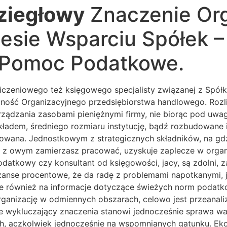
ziegłowy
Znaczenie Org
sie Wsparciu Spółek – 
s Pomoc Podatkowe.
czeniowego też księgowego specjalisty związanej z Spółk
lność Organizacyjnego przedsiębiorstwa handlowego. Rozl
ądzania zasobami pieniężnymi firmy, nie biorąc pod uwag
ładem, średniego rozmiaru instytucję, bądź rozbudowane i
zowana. Jednostkowym z strategicznych składników, na gdzie
 z owym zamierzasz pracować, uzyskuje zaplecze w organi
datkowy czy konsultant od księgowości, jacy, są zdolni, 
zanse procentowe, że da radę z problemami napotkanymi, j
nie również na informacje dotyczące świeżych norm podat
 organizację w odmiennych obszarach, celowo jest przeanal
nie wykluczający znaczenia stanowi jednocześnie sprawa w
ch, aczkolwiek jednocześnie na wspomnianych gatunku. Ek