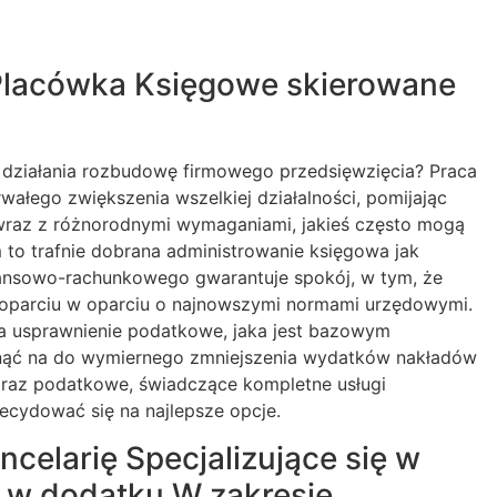
 Placówka Księgowe skierowane
 działania rozbudowę firmowego przedsięwzięcia? Praca
ałego zwiększenia wszelkiej działalności, pomijając
 wraz z różnorodnymi wymaganiami, jakieś często mogą
to trafnie dobrana administrowanie księgowa jak
nansowo-rachunkowego gwarantuje spokój, w tym, że
 oparciu w oparciu o najnowszymi normami urzędowymi.
ia usprawnienie podatkowe, jaka jest bazowym
nąć na do wymiernego zmniejszenia wydatków nakładów
 oraz podatkowe, świadczące kompletne usługi
cydować się na najlepsze opcje.
celarię Specjalizujące się w
 w dodatku W zakresie