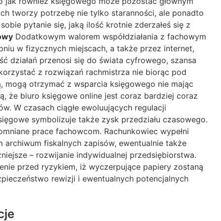
go jak również księgowego może pozostać głównym
 tworzy potrzebę nie tylko staranności, ale ponadto
ie pytanie się, jaką ilość krotnie zderzałeś się z
owy
Dodatkowym walorem współdziałania z fachowym
iu w fizycznych miejscach, a także przez internet,
 działań przenosi się do świata cyfrowego, szansa
 korzystać z rozwiązań rachmistrza nie biorąc pod
ują, mogą otrzymać z wsparcia księgowego nie mając
ą, że biuro księgowe online jest coraz bardziej coraz
w. W czasach ciągłe ewoluujących regulacji
księgowe symbolizuje także zysk przedziału czasowego.
pomniane prace fachowcom. Rachunkowiec wypełni
archiwum fiskalnych zapisów, ewentualnie także
ejsze – rozwijanie indywidualnej przedsiębiorstwa.
nie przed ryzykiem, iż wyczerpujące papiery zostaną
pieczeństwo rewizji i ewentualnych potencjalnych
cje