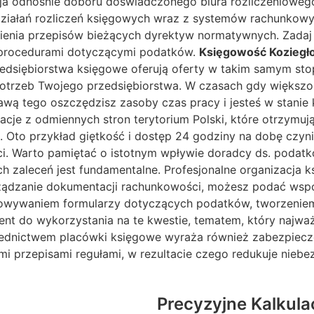
zja odnośnie doboru doświadczonego biura rozliczeniowe
iałań rozliczeń księgowych wraz z systemów rachunkowych
enia przepisów bieżących dyrektyw normatywnych. Zadaj sob
bo procedurami dotyczącymi podatków.
Księgowość Koziegł
dsiębiorstwa księgowe oferują oferty w takim samym stopn
trzeb Twojego przedsiębiorstwa. W czasach gdy większość
rawą tego oszczędzisz zasoby czas pracy i jesteś w stanie
racje z odmiennych stron terytorium Polski, które otrzym
a. Oto przykład giętkość i dostęp 24 godziny na dobę czyni
. Warto pamiętać o istotnym wpływie doradcy ds. podatkó
 zaleceń jest fundamentalne. Profesjonalne organizacja 
rządzanie dokumentacji rachunkowości, możesz podać ws
owywaniem formularzy dotyczących podatków, tworzeniem 
 do wykorzystania na te kwestie, tematem, który najważni
ednictwem placówki księgowe wyraża również zabezpiecze
 przepisami regułami, w rezultacie czego redukuje niebez
Precyzyjne Kalkula