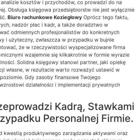
 analizie kosztów i przychodów, co prowadzi do na
j. Obsługa księgowa przedsiębiorstw nie jest wyłącznie
ość.
Biuro rachunkowe Koziegłowy
Oprócz tego faktu,
ch, nadzór płac i kadr, a także doradztwo w
ukiwać odmiennych profesjonalistów do konkretnych
twy i użyteczny, zwłaszcza w przypadku w bujnie
entować, że w rzeczywistości wyspecjalizowane firma
micznymi wzajemnie się kilkakrotnie w formie wyrazie
ności. Solidna księgowy stanowi partner, jaki opiekę
acji własne, w rezultacie warto rozważyć ustawić w
 poziomie. Gdy zasoby finansowe Twojego
 wzrostowi działalności i implementacji prywatnych
rzeprowadzi Kadrą, Stawkami
rzypadku Personalnej Firmie.
zed kwestią produktywnego zarządzania aktywami oraz