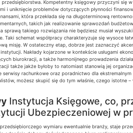
i przedsiębiorstwa. Kompetentny księgowy przyczyni się w
 i uniknięcie problemów dotyczących płynności finansowe
finansami, która przekłada się na długoterminową rentown
mentarnych, takich jak realizowanie sprawozdań budżetowy
i. Za sprawą takiego rozwiązania nie będziesz musiał wysz
rze. Taki schemat współpracy charakteryzuje się wysoce ła
tową misję. W ostateczny etap, dobrze jest zaznaczyć akc
nstytucji. Nakłady kojarzone w kontekście usługami ekono
ych biurokracji, a także harmonijnego prowadzenia działal
acji także jakże byłoby to natomiast stanowią jej organiz
we serwisy rachunkowe oraz poradnictwo dla ekstremalnym
listów, możesz skupić się do tym właśnie, czego istotne –
wy
Instytucja Księgowe, co, p
tytucji Ubezpieczeniowej w p
d przedsiębiorczego wymiaru ewentualnie branży, staje pr