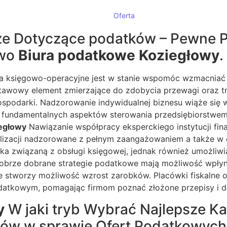
Oferta
akże Dotyczące podatków – Pewne
owo
Biura podatkowe Koziegłowy
.
tka księgowo-operacyjne jest w stanie wspomóc wzmacniać
tawowy element zmierzające do zdobycia przewagi oraz trw
ospodarki. Nadzorowanie indywidualnej biznesu wiąże się
fundamentalnych aspektów sterowania przedsiębiorstwem 
egłowy
Nawiązanie współpracy eksperckiego instytucji fi
alizacji nadzorowane z pełnym zaangażowaniem a także w
ka związaną z obsługi księgowej, jednak również umożliw
Dobrze dobrane strategie podatkowe mają możliwość wpły
ie stworzy możliwość wzrost zarobków. Placówki fiskalne
atkowym, pomagając firmom poznać złożone przepisy i de
y
W jaki tryb Wybrać Najlepsze Kan
tów w sprawie Ofert Podatkowych