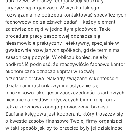
doradztwo w branży reorganizacji struktury
jurydycznej organizacji. W wyniku takiego
rozwiązania nie potrzeba kontaktować specyficznych
fachowców do zależnych zadań – każdy element
załatwisz od ręki w jednolitym placówce. Takie
procedura pracy zespołowej odznacza się
niesamowicie praktyczny i efektywny, specjalnie w
gwałtownie rozwijanych spółkach, gdzie termin ma
zasadniczą pozycję. W obliczu koniec, należy
podkreślić podnieść, że rzeczywiście fachowe kantor
ekonomiczne oznacza kapitał w rozwój
przedsiębiorstwa. Nakłady związane w kontekście
działaniami rachunkowymi elastycznie się
mnożnikowo jako gestii zaoszczędności skarbowych,
nieistnienia błędów dotyczących biurokracji, oraz
także zrównoważonego prowadzenia biznesu.
Zaufana księgowa jest kooperant, który troszczy się
o kwestie zasoby finansowe Twojej firmy organizacji
w taki sposób jak by to przecież były jej działalności