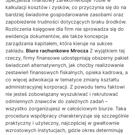
Specjalista finansowy zarekomenduje Tobie w
kalkulacji kosztów i zysków, co przyczynia się do na
bardziej świadome gospodarowanie zasobami oraz
zapobieżenie trudności dotyczących braku środków.
Rozliczenia księgowe dla firm nie sprowadza się do
ewidencja dokumentów, ale także koncepcja
zarządzania kapitałem, która kieruje na sukces
zakładu.
Biuro rachunkowe Mrocza
Z wyjątkiem tej
rzeczy, firmy finansowe udostępniają obszerny pakiet
świadczeń alternatywnych, jak choćby realizowanie
zestawień finansowych fiskalnych, opieka kadrowa, a
co więcej adwokacja w tematyce zmiany kształtu
administracyjnej korporacji. Z powodu temu faktowi
nie jesteś zobowiązany wyszukiwać i rekrutować
odmiennych znawców do zależnych zadań –
wszystko zorganizujesz w całościowym biurze. Taka
procedura współpracy charakteryzuje się szczególnie
praktyczny i użyteczny, najczęściej w gwałtownie
wzrostowych instytucjach, gdzie okres determinuję