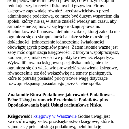
skompletowane terminowo i prawnie, co w dużym stopniu
redukuje ryzyko rewizji fiskalnych i grzywien. Firmy
księgowe zapewniają również przedstawicielstwo przed
administracją podatkową, co może być dużym wsparciem dla
spółek, którzy nie są w stanie znaleźć wiedzy ani czasu, aby
samodzielnie zajmować się tego rodzaju sprawami.
Rachunkowość finansowa definiuje zakres, której zakłada nie
ogranicza się do skrupulatności a także ściśle określonej
dokładności, jednocześnie jednocześnie świadomości
obowiązujących przepisów prawa. Zatem istotnie ważne jest,
żeby móc organizacja księgowości, z którym współpracujesz,
kooperujesz, miało właściwe praktykę również ekspertyzy.
Wykwalifikowana księgowa specjalistka umiejętnie nie
ogranicza się do właściwie prowadzić zestawienia księgowe,
równocześnie też dać wskazówkę na tematy pieniężnych,
które to potrafią posiadać priorytetowe wagę dotyczące
rozwoju ekspansji posiadanego przez Ciebie spółki.
Znakomite Biura Podatkowe jak również Podatkowe –
Pełne Usługi w ramach Przedmiocie Podatków plus
Opodatkowania bądź
Usługi rachunkowe Nisko
.
Księgowość
i
księgowy w Warszawie
Godne uwagi jest
zwrócić uwagę, że też przedsiębiorstwo księgowe, które to
zajmuje się pełną obsługą podatkową, pełni funkcję