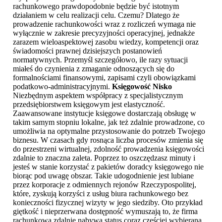
rachunkowego prawdopodobnie będzie być istotnym
działaniem w celu realizacji celu. Czemu? Dlatego że
prowadzenie rachunkowości wraz z rozliczeń wymaga nie
wyłącznie w zakresie precyzyjności operacyjnej, jednakże
zarazem wieloaspektowej zasobu wiedzy, kompetencji oraz
świadomości prawnej dzisiejszych postanowień
normatywnych. Przemyśl szczegółowo, ile razy sytuacji
miałeś do czynienia z zmaganie odnoszących się do
formalnościami finansowymi, zapisami czyli obowiązkami
podatkowo-administracyjnymi.
Księgowość Nisko
Niezbędnym aspektem współpracy z specjalistycznym
przedsiębiorstwem księgowym jest elastyczność.
Zaawansowane instytucje księgowe dostarczają obsługę w
takim samym stopniu lokalne, jak też zdalnie prowadzone, co
umożliwia na optymalne przystosowanie do potrzeb Twojego
biznesu. W czasach gdy rosnąca liczba procesów zmienia się
do przestrzeni wirtualnej, zdolność prowadzenia księgowości
zdalnie to znaczna zaleta. Poprzez to oszczędzasz minuty i
jesteś w stanie korzystać z pakietów doradcy księgowego nie
biorąc pod uwagę obszar. Takie udogodnienie jest lubiane
przez korporacje z odmiennych rejonów Rzeczypospolitej,
które, zyskują korzyści z usług biura rachunkowego bez
konieczności fizycznej wizyty w jego siedziby. Oto przykład
giętkość i nieprzerwana dostępność wymuszają to, że firma
rachunkowa zdalnie nabywa status coraz częściej wybieraną