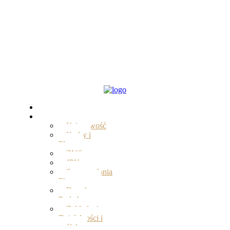
Start
Oferta
Księgowość
Kadry i
Płace
ZUS
JPK
Sprawozdania
Finansowe
Doradztwo
Podatkowe
Zakładanie
Działalności i
spółek