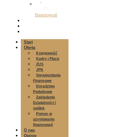
Pomoc w
uzyskiwaniu
finansowań
O nas
Opinie
Kontakt
Start
Oferta
Księgowość
Kadry i Płace
ZUS
JPK
Sprawozdania
Finansowe
Doradztwo
Podatkowe
Zakładanie
Działalności i
spółek
Pomoc w
uzyskiwaniu
finansowań
O nas
Opinie