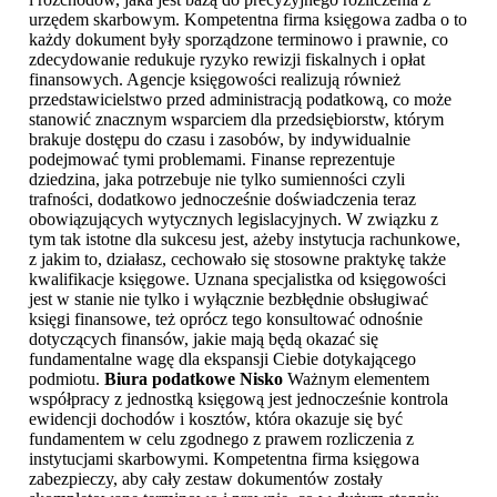
urzędem skarbowym. Kompetentna firma księgowa zadba o to
każdy dokument były sporządzone terminowo i prawnie, co
zdecydowanie redukuje ryzyko rewizji fiskalnych i opłat
finansowych. Agencje księgowości realizują również
przedstawicielstwo przed administracją podatkową, co może
stanowić znacznym wsparciem dla przedsiębiorstw, którym
brakuje dostępu do czasu i zasobów, by indywidualnie
podejmować tymi problemami. Finanse reprezentuje
dziedzina, jaka potrzebuje nie tylko sumienności czyli
trafności, dodatkowo jednocześnie doświadczenia teraz
obowiązujących wytycznych legislacyjnych. W związku z
tym tak istotne dla sukcesu jest, ażeby instytucja rachunkowe,
z jakim to, działasz, cechowało się stosowne praktykę także
kwalifikacje księgowe. Uznana specjalistka od księgowości
jest w stanie nie tylko i wyłącznie bezbłędnie obsługiwać
księgi finansowe, też oprócz tego konsultować odnośnie
dotyczących finansów, jakie mają będą okazać się
fundamentalne wagę dla ekspansji Ciebie dotykającego
podmiotu.
Biura podatkowe Nisko
Ważnym elementem
współpracy z jednostką księgową jest jednocześnie kontrola
ewidencji dochodów i kosztów, która okazuje się być
fundamentem w celu zgodnego z prawem rozliczenia z
instytucjami skarbowymi. Kompetentna firma księgowa
zabezpieczy, aby cały zestaw dokumentów zostały