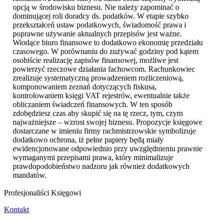
opcją w środowisku biznesu. Nie należy zapominać o
dominującej roli doradcy ds. podatków. W etapie szybko
przekształceń ustaw podatkowych, świadomość prawa i
poprawne używanie aktualnych przepisów jest ważne.
Wiodące biuro finansowe to dodatkowo ekonomię przedziału
czasowego. W porównaniu do zużywać godziny pod kątem
osobiście realizację zapisów finansowej, możliwe jest
powierzyć rzeczowe działania fachowcom. Rachunkowiec
zrealizuje systematyczną prowadzeniem rozliczeniową,
komponowaniem zeznań dotyczących fiskusa,
kontrolowaniem księgi VAT rejestrów, ewentualnie także
obliczaniem świadczeń finansowych. W ten sposób
zdobędziesz czas aby skupić się na tę rzecz, tym, czym
najważniejsze – wzrost swojej biznesu. Propozycje księgowe
dostarczane w imieniu firmy rachmistrzowskie symbolizuje
dodatkowo ochrona, iż pełne papiery będą miały
ewidencjonowane odpowiednio przy uwzględnieniu prawnie
wymaganymi przepisami prawa, który minimalizuje
prawdopodobieństwo nadzoru jak również dodatkowych
mandatów.
Profesjonaliści Księgowi
Kontakt