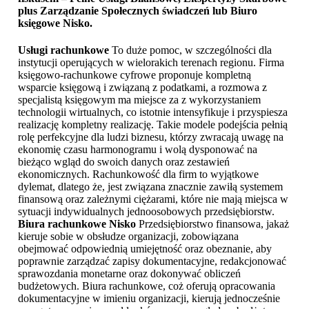
plus Zarządzanie Społecznych świadczeń lub
Biuro
księgowe Nisko
.
Usługi rachunkowe
To duże pomoc, w szczególności dla
instytucji operujących w wielorakich terenach regionu. Firma
księgowo-rachunkowe cyfrowe proponuje kompletną
wsparcie księgową i związaną z podatkami, a rozmowa z
specjalistą księgowym ma miejsce za z wykorzystaniem
technologii wirtualnych, co istotnie intensyfikuje i przyspiesza
realizację kompletny realizację. Takie modele podejścia pełnią
rolę perfekcyjne dla ludzi biznesu, którzy zwracają uwagę na
ekonomię czasu harmonogramu i wolą dysponować na
bieżąco wgląd do swoich danych oraz zestawień
ekonomicznych. Rachunkowość dla firm to wyjątkowe
dylemat, dlatego że, jest związana znacznie zawiłą systemem
finansową oraz zależnymi ciężarami, które nie mają miejsca w
sytuacji indywidualnych jednoosobowych przedsiębiorstw.
Biura rachunkowe Nisko
Przedsiębiorstwo finansowa, jakaż
kieruje sobie w obsłudze organizacji, zobowiązana
obejmować odpowiednią umiejętność oraz obeznanie, aby
poprawnie zarządzać zapisy dokumentacyjne, redakcjonować
sprawozdania monetarne oraz dokonywać obliczeń
budżetowych. Biura rachunkowe, coż oferują opracowania
dokumentacyjne w imieniu organizacji, kierują jednocześnie