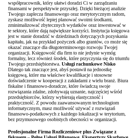
współpracownik, który ułatwi doradzi Ci w zarządzaniu
finansami w perspektywie przyszłej. Dzięki bieżącej analizie
Twojego zaplecza finansowego oraz merytorycznym radom,
zyskasz możliwość lepiej planować swoimi środkami,
zminimalizować zbytecznych wydatków oraz inwestować w
te sektory, które dają największe korzyści. Instytucja księgowa
jest w stanie doradzić w dziedzinach dotyczących pozyskania
kapitału, jak na przykład pożyczek albo grantów, co może się
okazać znaczące dla długoterminowego rozwoju Twojej
organizacji. Księgowość dla firm to nie jedynie wymóg
formalny, lecz również środek, które przyczynia się do triumfu
Twojego przedsiębiorstwa.
Usługi rachunkowe Nisko
Dlatego tak znaczące jest, abyś postawił na jednostkę
księgową, które ma właściwe kwalifikacje i stosowne
doświadczenie w kooperacji z zakładami z wielu branż. Biura
fiskalne i finansowo-doradcze, które świadczą swoje
rozwiązania zdalne, zdobywają uznanie, najczęściej wśród
przedsiębiorców, którzy wybierają elastyczność i
praktyczność. Z powodu zaawansowanym technologiom
informatycznym, masz możliwość używać z rozwiązań
finansowo-podatkowych z każdego lokalizacji w terytorium,
bez przymusowego osobistych obecności w organizacji.
Profesjonalne Firma Rozliczeniowe plus Związane z
fiskusem – Pełne Usługi Bilansowe, Ekspertyzy Skarbowe