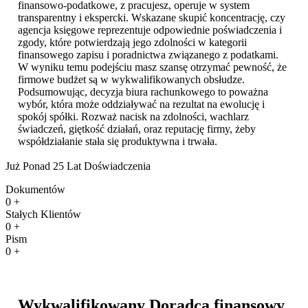
finansowo-podatkowe, z pracujesz, operuje w system
transparentny i ekspercki. Wskazane skupić koncentrację, czy
agencja księgowe reprezentuje odpowiednie poświadczenia i
zgody, które potwierdzają jego zdolności w kategorii
finansowego zapisu i poradnictwa związanego z podatkami.
W wyniku temu podejściu masz szansę otrzymać pewność, że
firmowe budżet są w wykwalifikowanych obsłudze.
Podsumowując, decyzja biura rachunkowego to poważna
wybór, która może oddziaływać na rezultat na ewolucję i
spokój spółki. Rozważ nacisk na zdolności, wachlarz
świadczeń, giętkość działań, oraz reputację firmy, żeby
współdziałanie stała się produktywna i trwała.
Już Ponad 25 Lat Doświadczenia
Dokumentów
0
+
Stałych Klientów
0
+
Pism
0
+
Wykwalifikowany Doradca finansowy