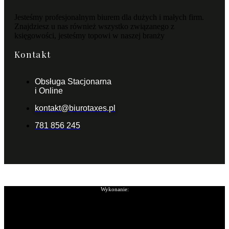
Jesteśmy profesjonalnym biurem dla dużych i małych firm.
Znajdziesz u nas również wszystko związanego z
księgowości, jesteśmy topowi w naszej branży
Kontakt
Obsługa Stacjonarna
i Online
kontakt@biurotaxes.pl
781 856 245
Wykonanie: