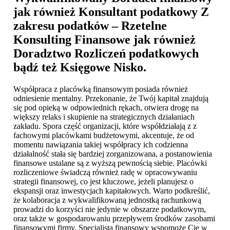
jak również Konsultant podatkowy Z
zakresu podatków – Rzetelne
Konsulting Finansowe jak również
Doradztwo Rozliczeń podatkowych
bądź też
Księgowe Nisko
.
Współpraca z placówką finansowym posiada również
odniesienie mentalny. Przekonanie, że Twój kapitał znajdują
się pod opieką w odpowiednich rękach, otwiera drogę na
większy relaks i skupienie na strategicznych działaniach
zakładu. Spora część organizacji, które współdziałają z z
fachowymi placówkami budżetowymi, akcentuje, że od
momentu nawiązania takiej współpracy ich codzienna
działalność stała się bardziej zorganizowana, a postanowienia
finansowe ustalane są z wyższą pewnością siebie. Placówki
rozliczeniowe świadczą również radę w opracowywaniu
strategii finansowej, co jest kluczowe, jeżeli planujesz o
ekspansji oraz inwestycjach kapitałowych. Warto podkreślić,
że kolaboracja z wykwalifikowaną jednostką rachunkową
prowadzi do korzyści nie jedynie w obszarze podatkowym,
oraz także w gospodarowaniu przepływem środków zasobami
finansowymi firmy. Specjalista finansowy wspomoże Cię w