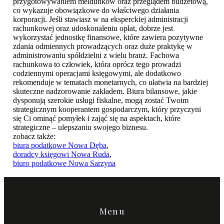
przygotowywaniem meldunków oraz przeglądem budżetową,
co wykazuje obowiązkowe do właściwego działania
korporacji. Jeśli stawiasz w na eksperckiej administracji
rachunkowej oraz udoskonaleniu opłat, dobrze jest
wykorzystać jednostkę finansowe, które zawiera pozytywne
zdania odmiennych prowadzących oraz duże praktykę w
administrowaniu spółdzielni z wielu branż. Fachowa
rachunkowa to człowiek, która oprócz tego prowadzi
codziennymi operacjami księgowymi, ale dodatkowo
rekomenduje w tematach monetarnych, co ułatwia na bardziej
skuteczne nadzorowanie zakładem. Biura bilansowe, jakie
dysponują szerokie usługi fiskalne, mogą zostać Twoim
strategicznym kooperantem gospodarczym, który przyczyni
się Ci ominąć pomyłek i zająć się na aspektach, które
strategiczne – ulepszaniu swojego biznesu.
zobacz także:
biura podatkowe Nowa Dęba
,
doradcy księgowi Nowa Ruda
,
biuro podatkowe Nowa Sarzyna
Menu