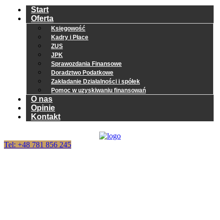
Start
Oferta
Księgowość
Kadry i Płace
ZUS
JPK
Sprawozdania Finansowe
Doradztwo Podatkowe
Zakładanie Działalności i spółek
Pomoc w uzyskiwaniu finansowań
O nas
Opinie
Kontakt
Tel: +48 781 856 245