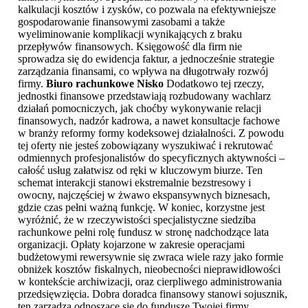
kalkulacji kosztów i zysków, co pozwala na efektywniejsze
gospodarowanie finansowymi zasobami a także
wyeliminowanie komplikacji wynikających z braku
przepływów finansowych. Księgowość dla firm nie
sprowadza się do ewidencja faktur, a jednocześnie strategie
zarządzania finansami, co wpływa na długotrwały rozwój
firmy.
Biuro rachunkowe Nisko
Dodatkowo tej rzeczy,
jednostki finansowe przedstawiają rozbudowany wachlarz
działań pomocniczych, jak choćby wykonywanie relacji
finansowych, nadzór kadrowa, a nawet konsultacje fachowe
w branży reformy formy kodeksowej działalności. Z powodu
tej oferty nie jesteś zobowiązany wyszukiwać i rekrutować
odmiennych profesjonalistów do specyficznych aktywności –
całość usług załatwisz od ręki w kluczowym biurze. Ten
schemat interakcji stanowi ekstremalnie bezstresowy i
owocny, najczęściej w żwawo ekspansywnych biznesach,
gdzie czas pełni ważną funkcję. W koniec, korzystne jest
wyróżnić, że w rzeczywistości specjalistyczne siedziba
rachunkowe pełni rolę fundusz w stronę nadchodzące lata
organizacji. Opłaty kojarzone w zakresie operacjami
budżetowymi rewersywnie się zwraca wiele razy jako formie
obniżek kosztów fiskalnych, nieobecności nieprawidłowości
w kontekście archiwizacji, oraz cierpliwego administrowania
przedsięwzięcia. Dobra doradca finansowy stanowi sojusznik,
ten zarządza odnoszące się do fundusze Twojej firmy