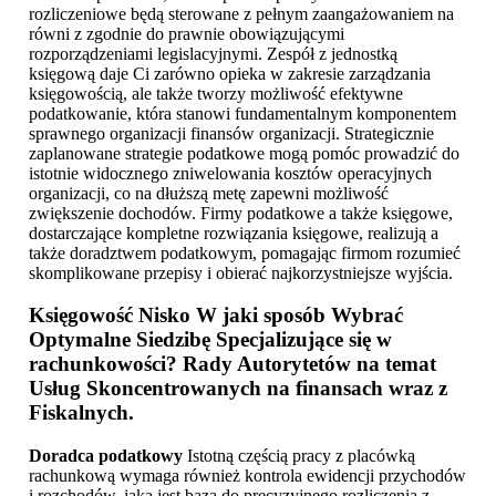
rozliczeniowe będą sterowane z pełnym zaangażowaniem na
równi z zgodnie do prawnie obowiązującymi
rozporządzeniami legislacyjnymi. Zespół z jednostką
księgową daje Ci zarówno opieka w zakresie zarządzania
księgowością, ale także tworzy możliwość efektywne
podatkowanie, która stanowi fundamentalnym komponentem
sprawnego organizacji finansów organizacji. Strategicznie
zaplanowane strategie podatkowe mogą pomóc prowadzić do
istotnie widocznego zniwelowania kosztów operacyjnych
organizacji, co na dłuższą metę zapewni możliwość
zwiększenie dochodów. Firmy podatkowe a także księgowe,
dostarczające kompletne rozwiązania księgowe, realizują a
także doradztwem podatkowym, pomagając firmom rozumieć
skomplikowane przepisy i obierać najkorzystniejsze wyjścia.
Księgowość Nisko
W jaki sposób Wybrać
Optymalne Siedzibę Specjalizujące się w
rachunkowości? Rady Autorytetów na temat
Usług Skoncentrowanych na finansach wraz z
Fiskalnych.
Doradca podatkowy
Istotną częścią pracy z placówką
rachunkową wymaga również kontrola ewidencji przychodów
i rozchodów, jaka jest bazą do precyzyjnego rozliczenia z