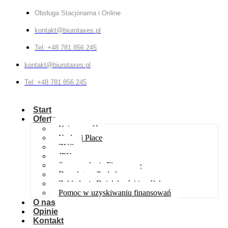
Obsługa Stacjonarna i Online
kontakt@biurotaxes.pl
Tel: +48 781 856 245
kontakt@biurotaxes.pl
Tel: +48 781 856 245
Start
Oferta
Księgowość
Kadry i Płace
ZUS
JPK
Sprawozdania Finansowe
Doradztwo Podatkowe
Zakładanie Działalności i spółek
Pomoc w uzyskiwaniu finansowań
O nas
Opinie
Kontakt