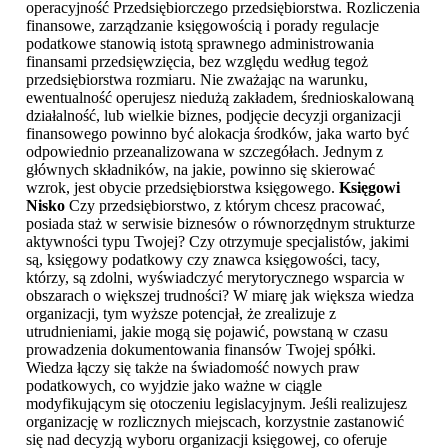
operacyjność Przedsiębiorczego przedsiębiorstwa. Rozliczenia
finansowe, zarządzanie księgowością i porady regulacje
podatkowe stanowią istotą sprawnego administrowania
finansami przedsięwzięcia, bez względu według tegoż
przedsiębiorstwa rozmiaru. Nie zważając na warunku,
ewentualność operujesz niedużą zakładem, średnioskalowaną
działalność, lub wielkie biznes, podjęcie decyzji organizacji
finansowego powinno być alokacja środków, jaka warto być
odpowiednio przeanalizowana w szczegółach. Jednym z
głównych składników, na jakie, powinno się skierować
wzrok, jest obycie przedsiębiorstwa księgowego.
Księgowi
Nisko
Czy przedsiębiorstwo, z którym chcesz pracować,
posiada staż w serwisie biznesów o równorzędnym strukturze
aktywności typu Twojej? Czy otrzymuje specjalistów, jakimi
są, księgowy podatkowy czy znawca księgowości, tacy,
którzy, są zdolni, wyświadczyć merytorycznego wsparcia w
obszarach o większej trudności? W miarę jak większa wiedza
organizacji, tym wyższe potencjał, że zrealizuje z
utrudnieniami, jakie mogą się pojawić, powstaną w czasu
prowadzenia dokumentowania finansów Twojej spółki.
Wiedza łączy się także na świadomość nowych praw
podatkowych, co wyjdzie jako ważne w ciągle
modyfikującym się otoczeniu legislacyjnym. Jeśli realizujesz
organizację w rozlicznych miejscach, korzystnie zastanowić
się nad decyzją wyboru organizacji księgowej, co oferuje