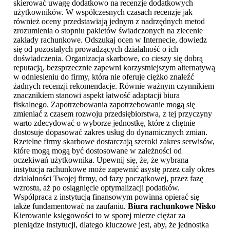
skierować uwagę dodatkowo na recenzje dodatkowych
użytkowników. W współczesnych czasach recenzje jak
również oceny przedstawiają jednym z nadrzędnych metod
zrozumienia o stopniu pakietów świadczonych na zlecenie
zakłady rachunkowe. Odszukaj ocen w Internecie, dowiedz
się od pozostałych prowadzących działalność o ich
doświadczenia. Organizacja skarbowe, co cieszy się dobrą
reputacją, bezsprzecznie zapewni korzystniejszym alternatywą
w odniesieniu do firmy, która nie oferuje ciężko znaleźć
żadnych recenzji rekomendacje. Równie ważnym czynnikiem
znacznikiem stanowi aspekt łatwość adaptacji biura
fiskalnego. Zapotrzebowania zapotrzebowanie mogą się
zmieniać z czasem rozwoju przedsiębiorstwa, z tej przyczyny
warto zdecydować o wyborze jednostkę, które z chętnie
dostosuje dopasować zakres usług do dynamicznych zmian.
Rzetelne firmy skarbowe dostarczają szeroki zakres serwisów,
które mogą mogą być dostosowane w zależności od
oczekiwań użytkownika. Upewnij się, że, że wybrana
instytucja rachunkowe może zapewnić asystę przez cały okres
działalności Twojej firmy, od fazy początkowej, przez fazę
wzrostu, aż po osiągnięcie optymalizacji podatków.
Współpraca z instytucją finansowym powinna opierać się
także fundamentować na zaufaniu.
Biura rachunkowe Nisko
Kierowanie księgowości to w sporej mierze ciężar za
pieniądze instytucji, dlatego kluczowe jest, aby, że jednostka