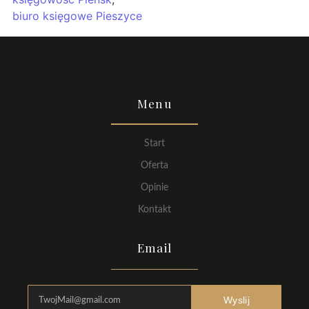
biuro księgowe Pieszyce
Menu
Start
Oferta
Opinie
Kontakt
Email
Wyslij