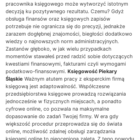
pracownika księgowego może wytworzyć istotnym
decyzją ku pozytywnego rezultatu. Czemu? Gdyż
obsługa finansów oraz księgowych zapisów
potrzebuje nie ogranicza się do precyzji, jednakże
zarazem dogłębnej znajomości, biegłości dodatkowo
wiedzy o najnowszych norm administracyjnych.
Zastanów głęboko, w jak wielu przypadkach
momentów stawałeś przed radzić sobie dotyczących
kwestiami finansowymi, fakturami czyli wymogami
podatkowo-finansowymi.
Księgowość Piekary
Śląskie
Ważnym atutem pracy z eksperckim firmą
księgową jest adaptowalność. Współczesne
przedsiębiorstwa księgowe prowadzą rozwiązania
jednocześnie w fizycznych miejscach, a ponadto
cyfrowe online, co pozwala na maksymalne
dopasowanie do zadań Twojej firmy. W era gdy
większość procedur przeprowadza się do świata
online, możliwość zdalnej obsługi zarządzania
księgami online to nieoceniona zaleta. Z tego powodu