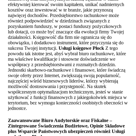
efektywniej kierować swoim kapitałem, unikać nadmiernych
kosztów oraz inwestować w te branże, jakie przynoszą
najwięcej dochodów. Przedsiębiorstwo rachunkowe może
również podpowiedzieć w dziedzinach związanych z
pozyskaniem funduszy, w postaci funduszy pożyczkowych
lub dotacji, co może być znaczące dla ewolucji firmy Twojej
działalności. Księgowość dla firm nie ogranicza się do
obowiązku, i dodatkowo instrument, które przyczynia się do
sukcesu Twojej instytucji.
Usługi księgowe Płock
Z tego
powodu tak istotne jest, abyś wybrał biuro rachunkowe, które
ma właściwe kwalifikacje i stosowne doświadczenie we
współpracy z przedsiębiorstwami z rozmaitych dziedzin.
Jednostki skarbowo-rachunkowe i finansowe, które świadczą
swoje oferty przez Internet, zwiększają swoją popularność,
najczęściej wśród biznesowych liderów, którzy wybierają
możliwość dostosowania i przystępność. Na skutek
współczesnym optymalizacjom technicznym, jesteś w stanie
użytkować z funkcji finansowych z jakiegokolwiek miejsca w
terytorium, bez wymogu konieczności osobistych obecności w
jednostce.
Zaawansowane Biuro Audytorskie oraz Fiskalne –
Zintegrowane Świadczenia Budżetowe, Opinie Składowe
plus Wsparcie Państwowych ubezpieczeń również
Usługi