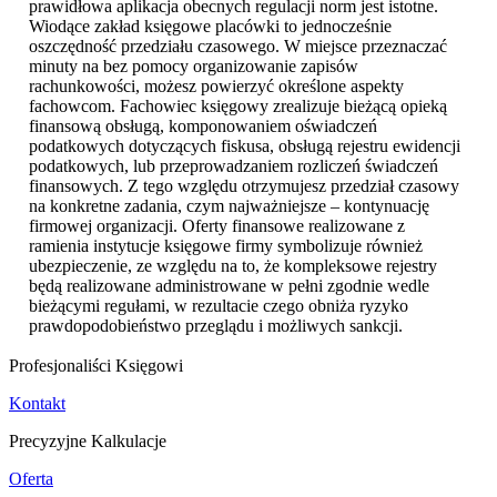
prawidłowa aplikacja obecnych regulacji norm jest istotne.
Wiodące zakład księgowe placówki to jednocześnie
oszczędność przedziału czasowego. W miejsce przeznaczać
minuty na bez pomocy organizowanie zapisów
rachunkowości, możesz powierzyć określone aspekty
fachowcom. Fachowiec księgowy zrealizuje bieżącą opieką
finansową obsługą, komponowaniem oświadczeń
podatkowych dotyczących fiskusa, obsługą rejestru ewidencji
podatkowych, lub przeprowadzaniem rozliczeń świadczeń
finansowych. Z tego względu otrzymujesz przedział czasowy
na konkretne zadania, czym najważniejsze – kontynuację
firmowej organizacji. Oferty finansowe realizowane z
ramienia instytucje księgowe firmy symbolizuje również
ubezpieczenie, ze względu na to, że kompleksowe rejestry
będą realizowane administrowane w pełni zgodnie wedle
bieżącymi regułami, w rezultacie czego obniża ryzyko
prawdopodobieństwo przeglądu i możliwych sankcji.
Profesjonaliści Księgowi
Kontakt
Precyzyjne Kalkulacje
Oferta