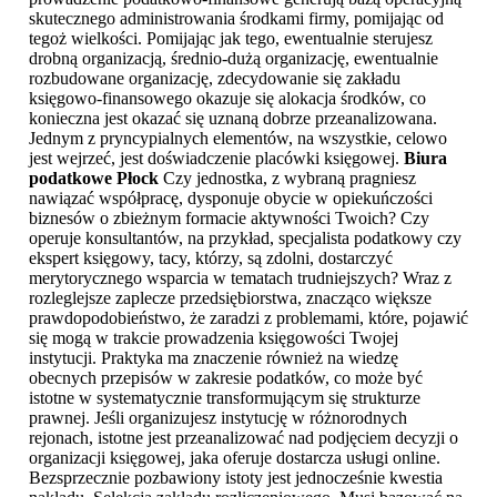
skutecznego administrowania środkami firmy, pomijając od
tegoż wielkości. Pomijając jak tego, ewentualnie sterujesz
drobną organizacją, średnio-dużą organizację, ewentualnie
rozbudowane organizację, zdecydowanie się zakładu
księgowo-finansowego okazuje się alokacja środków, co
konieczna jest okazać się uznaną dobrze przeanalizowana.
Jednym z pryncypialnych elementów, na wszystkie, celowo
jest wejrzeć, jest doświadczenie placówki księgowej.
Biura
podatkowe Płock
Czy jednostka, z wybraną pragniesz
nawiązać współpracę, dysponuje obycie w opiekuńczości
biznesów o zbieżnym formacie aktywności Twoich? Czy
operuje konsultantów, na przykład, specjalista podatkowy czy
ekspert księgowy, tacy, którzy, są zdolni, dostarczyć
merytorycznego wsparcia w tematach trudniejszych? Wraz z
rozleglejsze zaplecze przedsiębiorstwa, znacząco większe
prawdopodobieństwo, że zaradzi z problemami, które, pojawić
się mogą w trakcie prowadzenia księgowości Twojej
instytucji. Praktyka ma znaczenie również na wiedzę
obecnych przepisów w zakresie podatków, co może być
istotne w systematycznie transformującym się strukturze
prawnej. Jeśli organizujesz instytucję w różnorodnych
rejonach, istotne jest przeanalizować nad podjęciem decyzji o
organizacji księgowej, jaka oferuje dostarcza usługi online.
Bezsprzecznie pozbawiony istoty jest jednocześnie kwestia