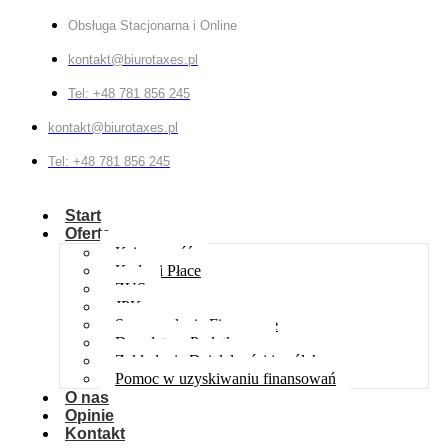
Obsługa Stacjonarna i Online
kontakt@biurotaxes.pl
Tel: +48 781 856 245
kontakt@biurotaxes.pl
Tel: +48 781 856 245
Start
Oferta
Księgowość
Kadry i Płace
ZUS
JPK
Sprawozdania Finansowe
Doradztwo Podatkowe
Zakładanie Działalności i spółek
Pomoc w uzyskiwaniu finansowań
O nas
Opinie
Kontakt