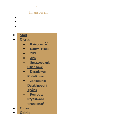
Pomoc w
uzyskiwaniu
finansowań
O nas
Opinie
Kontakt
Start
Oferta
Księgowość
Kadry i Płace
ZUS
JPK
Sprawozdania
Finansowe
Doradztwo
Podatkowe
Zakładanie
Działalności i
spółek
Pomoc w
uzyskiwaniu
finansowań
O nas
Opinie