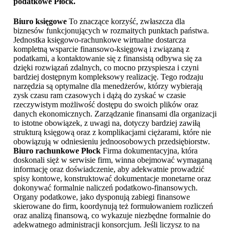
podatkowe Płock
.
Biuro księgowe
To znaczące korzyść, zwłaszcza dla
biznesów funkcjonujących w rozmaitych punktach państwa.
Jednostka księgowo-rachunkowe wirtualne dostarcza
kompletną wsparcie finansowo-księgową i związaną z
podatkami, a kontaktowanie się z finansistą odbywa się za
dzięki rozwiązań zdalnych, co mocno przyspiesza i czyni
bardziej dostępnym kompleksowy realizację. Tego rodzaju
narzędzia są optymalne dla menedżerów, którzy wybierają
zysk czasu ram czasowych i dążą do zyskać w czasie
rzeczywistym możliwość dostępu do swoich plików oraz
danych ekonomicznych. Zarządzanie finansami dla organizacji
to istotne obowiązek, z uwagi na, dotyczy bardziej zawiłą
strukturą księgową oraz z komplikacjami ciężarami, które nie
obowiązują w odniesieniu jednoosobowych przedsiębiorstw.
Biuro rachunkowe Płock
Firma dokumentacyjna, która
doskonali sięż w serwisie firm, winna obejmować wymaganą
informację oraz doświadczenie, aby adekwatnie prowadzić
spisy kontowe, konstruktować dokumentacje monetarne oraz
dokonywać formalnie naliczeń podatkowo-finansowych.
Organy podatkowe, jako dysponują zabiegi finansowe
skierowane do firm, koordynują też formułowaniem rozliczeń
oraz analizą finansową, co wykazuje niezbędne formalnie do
adekwatnego administracji konsorcjum. Jeśli liczysz to na