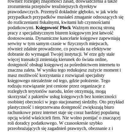
również rozległej znajomości zasad, doświadczenia a także
zrozumienia przepisów teraźniejszych dyrektyw
prawodawczych. Przemyśl dokładnie głęboko, w jak wielu
przypadkach przypadków musiałeś zmaganie odnoszących się
do rozliczeniami fiskalnymi, kwitami lub czynnościami
podatkowymi.
Księgowość Płock
Ważnym mocną stroną
pracy z specjalistycznym biurem księgowym jest łatwość
dostosowania. Dynamiczne kancelarie księgowe zapewniają
serwisy w tym samym czasie w fizycznych miejscach,
również zdalnie prowadzone, co pozwala na efektywne
dobranie do wymagań Twojej instytucji. W erze gdy stale
więcej transakcji zmieniają kierunek do świata online,
dostępność obsługi księgowej za pośrednictwem internetu to
znaczna zaleta. W wyniku tego redukujesz zużycie moment i
masz możliwość korzystania z rozwiązań specjalisty
księgowego niezależnie od tego, gdzie położenie. Tego
rodzaju rozwiązanie jest cenione przez organizacje z
rozległych terytoriów narodu, które otrzymują, mogą
skorzystać z pakietów usług księgowych bez konieczności
osobistej obecności w jego stacjonarnej siedziby. Oto przykład
plastyczność i nieprzerwana dostępność zwiększają biuro
rachunkowe przez internet staje się coraz bardziej popularną
opcją wśród właścicieli firm. Nie wolno pomijać o znaczącej
roli doradcy podatkowego. W czasookresie szybko
przeobrażających się zagadnień prawnych, obeznanie z i