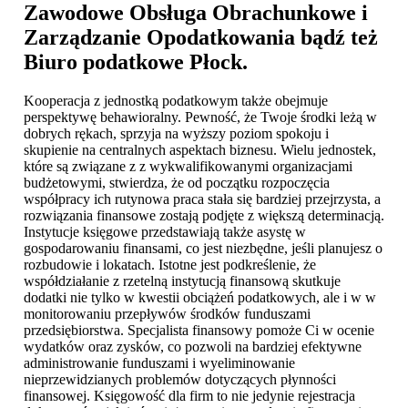
Zawodowe Obsługa Obrachunkowe i
Zarządzanie Opodatkowania bądź też
Biuro podatkowe Płock
.
Kooperacja z jednostką podatkowym także obejmuje
perspektywę behawioralny. Pewność, że Twoje środki leżą w
dobrych rękach, sprzyja na wyższy poziom spokoju i
skupienie na centralnych aspektach biznesu. Wielu jednostek,
które są związane z z wykwalifikowanymi organizacjami
budżetowymi, stwierdza, że od początku rozpoczęcia
współpracy ich rutynowa praca stała się bardziej przejrzysta, a
rozwiązania finansowe zostają podjęte z większą determinacją.
Instytucje księgowe przedstawiają także asystę w
gospodarowaniu finansami, co jest niezbędne, jeśli planujesz o
rozbudowie i lokatach. Istotne jest podkreślenie, że
współdziałanie z rzetelną instytucją finansową skutkuje
dodatki nie tylko w kwestii obciążeń podatkowych, ale i w w
monitorowaniu przepływów środków funduszami
przedsiębiorstwa. Specjalista finansowy pomoże Ci w ocenie
wydatków oraz zysków, co pozwoli na bardziej efektywne
administrowanie funduszami i wyeliminowanie
nieprzewidzianych problemów dotyczących płynności
finansowej. Księgowość dla firm to nie jedynie rejestracja