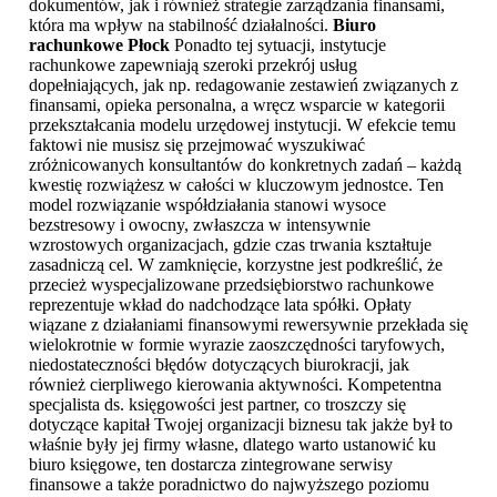
dokumentów, jak i również strategie zarządzania finansami,
która ma wpływ na stabilność działalności.
Biuro
rachunkowe Płock
Ponadto tej sytuacji, instytucje
rachunkowe zapewniają szeroki przekrój usług
dopełniających, jak np. redagowanie zestawień związanych z
finansami, opieka personalna, a wręcz wsparcie w kategorii
przekształcania modelu urzędowej instytucji. W efekcie temu
faktowi nie musisz się przejmować wyszukiwać
zróżnicowanych konsultantów do konkretnych zadań – każdą
kwestię rozwiążesz w całości w kluczowym jednostce. Ten
model rozwiązanie współdziałania stanowi wysoce
bezstresowy i owocny, zwłaszcza w intensywnie
wzrostowych organizacjach, gdzie czas trwania kształtuje
zasadniczą cel. W zamknięcie, korzystne jest podkreślić, że
przecież wyspecjalizowane przedsiębiorstwo rachunkowe
reprezentuje wkład do nadchodzące lata spółki. Opłaty
wiązane z działaniami finansowymi rewersywnie przekłada się
wielokrotnie w formie wyrazie zaoszczędności taryfowych,
niedostateczności błędów dotyczących biurokracji, jak
również cierpliwego kierowania aktywności. Kompetentna
specjalista ds. księgowości jest partner, co troszczy się
dotyczące kapitał Twojej organizacji biznesu tak jakże był to
właśnie były jej firmy własne, dlatego warto ustanowić ku
biuro księgowe, ten dostarcza zintegrowane serwisy
finansowe a także poradnictwo do najwyższego poziomu