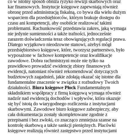
co w istotny sposób obniża ryzyko rewizji skarbowych oraz
kar finansowych. Instytucje księgowe zapewniają również
obronę przed administracją fiskalną, co bywa dla wielu dużym
wsparciem dla przedsiębiorców, którym brakuje dostępu do
czasu ani kompetencji, aby osobiście realizować takimi
problemami. Rachunkowość przedstawia zakres, jaką wymaga
nie jedynie sumienności a także trafności, jednocześnie
zarazem doświadczenia teraz obowiązujących regulacji prawa.
Dlatego wyjątkowo nieodzowne stanowi, ażebyś mógł
przedsiębiorstwo księgowe, które, tworzysz partnerstwo, było
wyposażone w fachowe kompetencje oraz kwalifikacje
zawodowe. Dobra rachmistrzyni może nie tylko na
prawidłowo prowadzić ewidencję zbiory finansowych
ewidencji, natomiast również rekomendować dotyczących
budżetowych zagadnień, jakie zdołają okazać się istotne dla
fundamentalne znaczenie w związku z rozbudowy Twoich
działalności.
Biura księgowe Płock
Fundamentalnym
składnikiem współpracy z firmą księgową wymaga również
nadzór nad ewidencją dochodów i wpływów, która okazuje
się być istotą do wiarygodnego rozliczenia z instytucjami
skarbowymi. Zawodowe biuro księgowe zabezpieczy, aby
cała dokumentacja zostały skompletowane zgodnie z
przepisami i bez zwłoki, co znacząco zmniejsza szanse na
kontrolę skarbową a także sankcji pieniężnych. Placówki
księgowe realizują również zastępstwo przed instytucjami