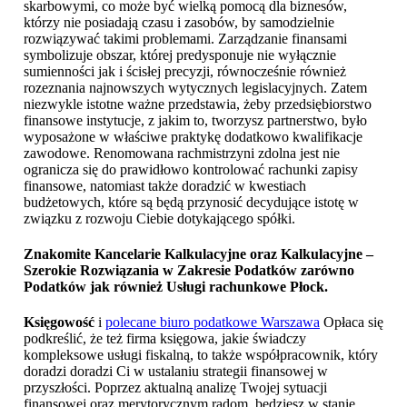
skarbowymi, co może być wielką pomocą dla biznesów,
którzy nie posiadają czasu i zasobów, by samodzielnie
rozwiązywać takimi problemami. Zarządzanie finansami
symbolizuje obszar, której predysponuje nie wyłącznie
sumienności jak i ścisłej precyzji, równocześnie również
rozeznania najnowszych wytycznych legislacyjnych. Zatem
niezwykle istotne ważne przedstawia, żeby przedsiębiorstwo
finansowe instytucje, z jakim to, tworzysz partnerstwo, było
wyposażone w właściwe praktykę dodatkowo kwalifikacje
zawodowe. Renomowana rachmistrzyni zdolna jest nie
ogranicza się do prawidłowo kontrolować rachunki zapisy
finansowe, natomiast także doradzić w kwestiach
budżetowych, które są będą przynosić decydujące istotę w
związku z rozwoju Ciebie dotykającego spółki.
Znakomite Kancelarie Kalkulacyjne oraz Kalkulacyjne –
Szerokie Rozwiązania w Zakresie Podatków zarówno
Podatków jak również
Usługi rachunkowe Płock
.
Księgowość
i
polecane biuro podatkowe Warszawa
Opłaca się
podkreślić, że też firma księgowa, jakie świadczy
kompleksowe usługi fiskalną, to także współpracownik, który
doradzi doradzi Ci w ustalaniu strategii finansowej w
przyszłości. Poprzez aktualną analizę Twojej sytuacji
finansowej oraz merytorycznym radom, będziesz w stanie