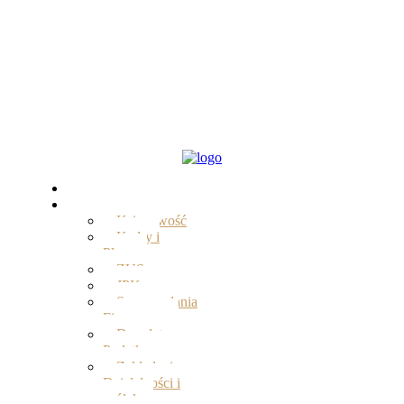
Start
Oferta
Księgowość
Kadry i
Płace
ZUS
JPK
Sprawozdania
Finansowe
Doradztwo
Podatkowe
Zakładanie
Działalności i
spółek