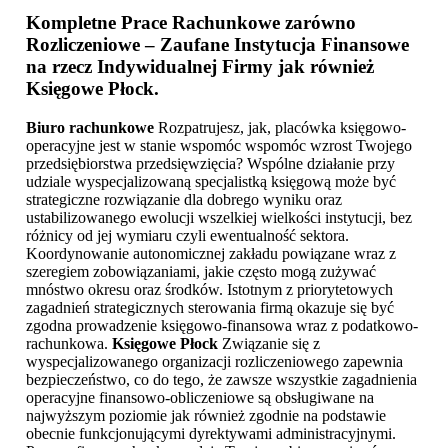
Kompletne Prace Rachunkowe zarówno
Rozliczeniowe – Zaufane Instytucja Finansowe
na rzecz Indywidualnej Firmy jak również
Księgowe Płock
.
Biuro rachunkowe
Rozpatrujesz, jak, placówka księgowo-
operacyjne jest w stanie wspomóc wspomóc wzrost Twojego
przedsiębiorstwa przedsięwzięcia? Wspólne działanie przy
udziale wyspecjalizowaną specjalistką księgową może być
strategiczne rozwiązanie dla dobrego wyniku oraz
ustabilizowanego ewolucji wszelkiej wielkości instytucji, bez
różnicy od jej wymiaru czyli ewentualność sektora.
Koordynowanie autonomicznej zakładu powiązane wraz z
szeregiem zobowiązaniami, jakie często mogą zużywać
mnóstwo okresu oraz środków. Istotnym z priorytetowych
zagadnień strategicznych sterowania firmą okazuje się być
zgodna prowadzenie księgowo-finansowa wraz z podatkowo-
rachunkowa.
Księgowe Płock
Związanie się z
wyspecjalizowanego organizacji rozliczeniowego zapewnia
bezpieczeństwo, co do tego, że zawsze wszystkie zagadnienia
operacyjne finansowo-obliczeniowe są obsługiwane na
najwyższym poziomie jak również zgodnie na podstawie
obecnie funkcjonującymi dyrektywami administracyjnymi.