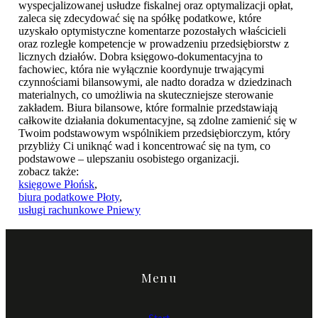
wyspecjalizowanej usłudze fiskalnej oraz optymalizacji opłat,
zaleca się zdecydować się na spółkę podatkowe, które
uzyskało optymistyczne komentarze pozostałych właścicieli
oraz rozległe kompetencje w prowadzeniu przedsiębiorstw z
licznych działów. Dobra księgowo-dokumentacyjna to
fachowiec, która nie wyłącznie koordynuje trwającymi
czynnościami bilansowymi, ale nadto doradza w dziedzinach
materialnych, co umożliwia na skuteczniejsze sterowanie
zakładem. Biura bilansowe, które formalnie przedstawiają
całkowite działania dokumentacyjne, są zdolne zamienić się w
Twoim podstawowym wspólnikiem przedsiębiorczym, który
przybliży Ci uniknąć wad i koncentrować się na tym, co
podstawowe – ulepszaniu osobistego organizacji.
zobacz także:
księgowe Płońsk
,
biura podatkowe Płoty
,
usługi rachunkowe Pniewy
Menu