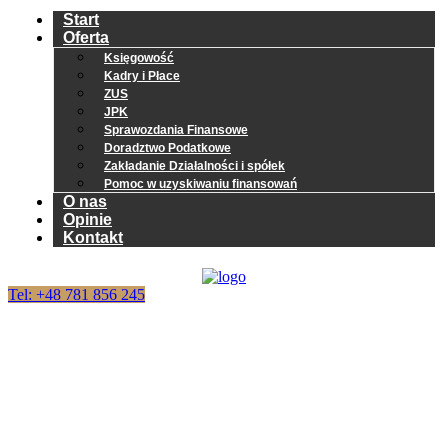
Start
Oferta
Księgowość
Kadry i Płace
ZUS
JPK
Sprawozdania Finansowe
Doradztwo Podatkowe
Zakładanie Działalności i spółek
Pomoc w uzyskiwaniu finansowań
O nas
Opinie
Kontakt
Tel: +48 781 856 245