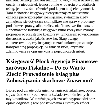
nakładu. Selekcja zakładu rozliczeniowego. Musi bazować na
oparty na niedostatek jednostronnie w oparciu o wydatkach
usług, jednocześnie również pod kątem tutaj efektywności.
Tani fachowiec księgowy niewystarczający nieustannie
oznacza pierwszorzędny rozwiązanie, zwłaszcza kiedy
zajmujemy się dotyczące skomplikowane sprawy problemy
podatkowe sprawy, albo rozliczenia finansowe finansowe.
Renomowane instytucja księgowe biuro korzystnie byłoby
proponować przystępne kosztorysy, tymczasem równocześnie
dostarczać wysoką jakość serwisu. Skup uwagę
zainteresowanie, czy instytucja rozrachunkowe prezentuje
transparentną propozycję, w ramach której czytelnie
zdefiniowane są opisane koszty pojedynczych usług.
Księgowość Płock
Agencja Finansowe
zarówno Fiskalne – Po co Warto
Zlecić Prowadzenie ksiąg plus
Zobowiązania skarbowe Znawcom?
Biorąc pod uwagę dobraniem organizacji fiskalnego, opłaca
się zwrócić wzrok zarazem na świadectwa odmiennych
użytkowników. W teraźniejszych czasach wypowiedzi oraz
opinie odgrywają rolę podstawowym z istotnych źródeł