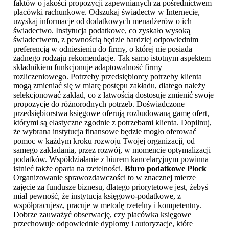
faktów o jakości propozycji zapewnianych za pośrednictwem
placówki rachunkowe. Odszukaj świadectw w Internecie,
uzyskaj informacje od dodatkowych menadżerów o ich
świadectwo. Instytucja podatkowe, co zyskało wysoką
świadectwem, z pewnością będzie bardziej odpowiednim
preferencją w odniesieniu do firmy, o której nie posiada
żadnego rodzaju rekomendacje. Tak samo istotnym aspektem
składnikiem funkcjonuje adaptowalność firmy
rozliczeniowego. Potrzeby przedsiębiorcy potrzeby klienta
mogą zmieniać się w miarę postępu zakładu, dlatego należy
selekcjonować zakład, co z łatwością dostosuje zmienić swoje
propozycje do różnorodnych potrzeb. Doświadczone
przedsiębiorstwa księgowe oferują rozbudowaną gamę ofert,
którymi są elastyczne zgodnie z potrzebami klienta. Dopilnuj,
że wybrana instytucja finansowe będzie mogło oferować
pomoc w każdym kroku rozwoju Twojej organizacji, od
samego zakładania, przez rozwój, w momencie optymalizacji
podatków. Współdziałanie z biurem kancelaryjnym powinna
istnieć także oparta na rzetelności.
Biuro podatkowe Płock
Organizowanie sprawozdawczości to w znacznej mierze
zajęcie za fundusze biznesu, dlatego priorytetowe jest, żebyś
miał pewność, że instytucja księgowo-podatkowe, z
współpracujesz, pracuje w metodę rzetelny i kompetentny.
Dobrze zauważyć obserwację, czy placówka księgowe
przechowuje odpowiednie dyplomy i autoryzacje, które