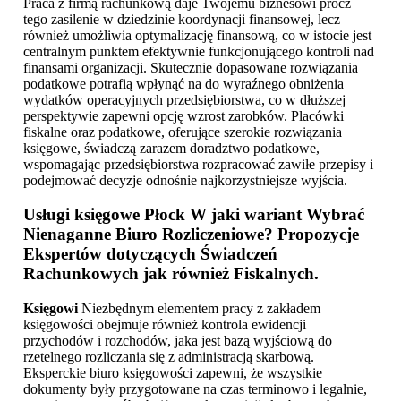
Praca z firmą rachunkową daje Twojemu biznesowi prócz
tego zasilenie w dziedzinie koordynacji finansowej, lecz
również umożliwia optymalizację finansową, co w istocie jest
centralnym punktem efektywnie funkcjonującego kontroli nad
finansami organizacji. Skutecznie dopasowane rozwiązania
podatkowe potrafią wpłynąć na do wyraźnego obniżenia
wydatków operacyjnych przedsiębiorstwa, co w dłuższej
perspektywie zapewni opcję wzrost zarobków. Placówki
fiskalne oraz podatkowe, oferujące szerokie rozwiązania
księgowe, świadczą zarazem doradztwo podatkowe,
wspomagając przedsiębiorstwa rozpracować zawiłe przepisy i
podejmować decyzje odnośnie najkorzystniejsze wyjścia.
Usługi księgowe Płock
W jaki wariant Wybrać
Nienaganne Biuro Rozliczeniowe? Propozycje
Ekspertów dotyczących Świadczeń
Rachunkowych jak również Fiskalnych.
Księgowi
Niezbędnym elementem pracy z zakładem
księgowości obejmuje również kontrola ewidencji
przychodów i rozchodów, jaka jest bazą wyjściową do
rzetelnego rozliczania się z administracją skarbową.
Eksperckie biuro księgowości zapewni, że wszystkie
dokumenty były przygotowane na czas terminowo i legalnie,