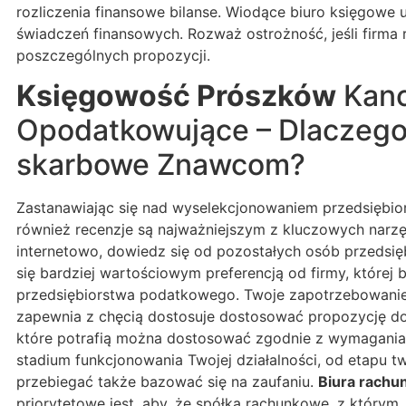
rozliczenia finansowe bilanse. Wiodące biuro księgowe
świadczeń finansowych. Rozważ ostrożność, jeśli firma 
poszczególnych propozycji.
Księgowość Prószków
Kanc
Opodatkowujące – Dlaczego 
skarbowe Znawcom?
Zastanawiając się nad wyselekcjonowaniem przedsiębiors
również recenzje są najważniejszym z kluczowych narzę
internetowo, dowiedz się od pozostałych osób przedsi
się bardziej wartościowym preferencją od firmy, które
przedsiębiorstwa podatkowego. Twoje zapotrzebowanie m
zapewnia z chęcią dostosuje dostosować propozycję do
które potrafią można dostosować zgodnie z wymagania
stadium funkcjonowania Twojej działalności, od etapu t
przebiegać także bazować się na zaufaniu.
Biura rach
priorytetowe jest, aby, że spółka rachunkowe, z którym