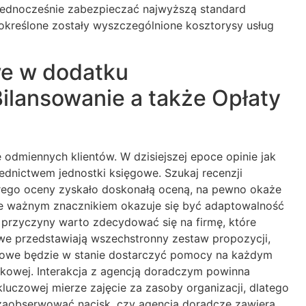
m jednocześnie zabezpieczać najwyższą standard
 określone zostały wyszczególnione kosztorysy usług
we w dodatku
lansowanie a także Opłaty
 odmiennych klientów. W dzisiejszej epoce opinie jak
ednictwem jednostki księgowe. Szukaj recenzji
órego oceny zyskało doskonałą oceną, na pewno okaże
nie ważnym znacznikiem okazuje się być adaptowalność
 przyczyny warto zdecydować się na firmę, które
we przedstawiają wszechstronny zestaw propozycji,
niowe będzie w stanie dostarczyć pomocy na każdym
atkowej. Interakcja z agencją doradczym powinna
uczowej mierze zajęcie za zasoby organizacji, dlatego
ę zaobserwować nacisk, czy agencja doradcze zawiera