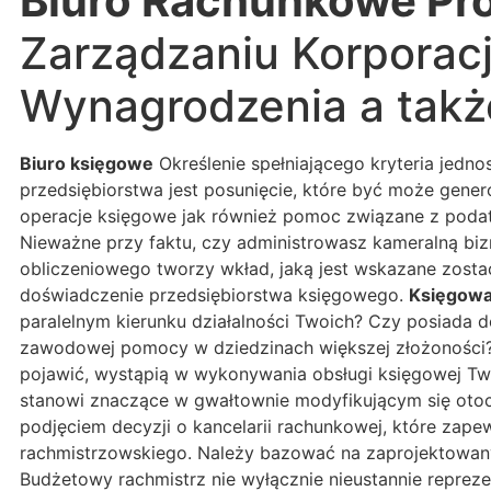
Biuro Rachunkowe Pr
Zarządzaniu Korporacj
Wynagrodzenia a takż
Biuro księgowe
Określenie spełniającego kryteria jed
przedsiębiorstwa jest posunięcie, które być może gene
operacje księgowe jak również pomoc związane z podatk
Nieważne przy faktu, czy administrowasz kameralną bizn
obliczeniowego tworzy wkład, jaką jest wskazane zosta
doświadczenie przedsiębiorstwa księgowego.
Księgowa
paralelnym kierunku działalności Twoich? Czy posiada d
zawodowej pomocy w dziedzinach większej złożoności? 
pojawić, wystąpią w wykonywania obsługi księgowej Tw
stanowi znaczące w gwałtownie modyfikującym się otocze
podjęciem decyzji o kancelarii rachunkowej, które zape
rachmistrzowskiego. Należy bazować na zaprojektowany
Budżetowy rachmistrz nie wyłącznie nieustannie repre