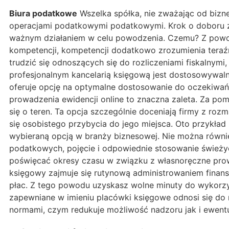
Biura podatkowe
Wszelka spółka, nie zważając od bizn
operacjami podatkowymi podatkowymi. Krok o doboru z
ważnym działaniem w celu powodzenia. Czemu? Z powodu
kompetencji, kompetencji dodatkowo zrozumienia teraźn
trudzić się odnoszących się do rozliczeniami fiskalnym
profesjonalnym kancelarią księgową jest dostosowywaln
oferuje opcję na optymalne dostosowanie do oczekiwań T
prowadzenia ewidencji online to znaczna zaleta. Za po
się o teren. Ta opcja szczególnie doceniają firmy z ro
się osobistego przybycia do jego miejsca. Oto przykład
wybieraną opcją w branży biznesowej. Nie można równi
podatkowych, pojęcie i odpowiednie stosowanie świeżyc
poświęcać okresy czasu w związku z własnoręczne pro
księgowy zajmuje się rutynową administrowaniem finans
płac. Z tego powodu uzyskasz wolne minuty do wykorzys
zapewniane w imieniu placówki księgowe odnosi się do 
normami, czym redukuje możliwość nadzoru jak i ewentu