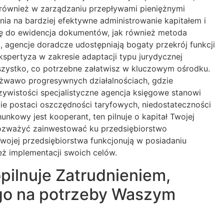
 również w zarządzaniu przepływami pieniężnymi
ia na bardziej efektywne administrowanie kapitałem i
się do ewidencja dokumentów, jak również metoda
, agencje doradcze udostępniają bogaty przekrój funkcji
spertyza w zakresie adaptacji typu jurydycznej
wszystko, co potrzebne załatwisz w kluczowym ośrodku.
 żwawo progresywnych działalnościach, gdzie
zywistości specjalistyczne agencja księgowe stanowi
mie postaci oszczędności taryfowych, niedostateczności
kowy jest kooperant, ten pilnuje o kapitał Twojej
 rozważyć zainwestować ku przedsiębiorstwo
ojej przedsiębiorstwa funkcjonują w posiadaniu
eż implementacji swoich celów.
ilnuje Zatrudnieniem,
ego na potrzeby Waszym