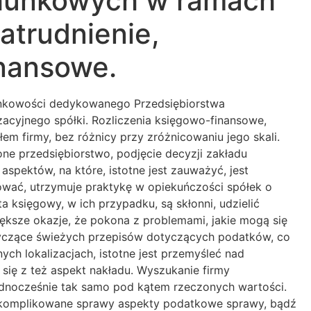
chunkowych w ramach
atrudnienie,
nansowe.
hunkowości dedykowanego Przedsiębiorstwa
zacyjnego spółki. Rozliczenia księgowo-finansowe,
m firmy, bez różnicy przy zróżnicowaniu jego skali.
ne przedsiębiorstwo, podjęcie decyzji zakładu
pektów, na które, istotne jest zauważyć, jest
wać, utrzymuje praktykę w opiekuńczości spółek o
 księgowy, w ich przypadku, są skłonni, udzielić
ksze okazje, że pokona z problemami, jakie mogą się
otyczące świeżych przepisów dotyczących podatków, co
ch lokalizacjach, istotne jest przemyśleć nad
 się z też aspekt nakładu. Wyszukanie firmy
ednocześnie tak samo pod kątem rzeczonych wartości.
o skomplikowane sprawy aspekty podatkowe sprawy, bądź