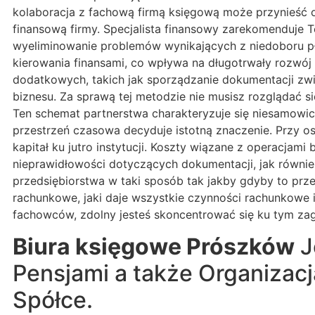
kolaboracja z fachową firmą księgową może przynieść 
finansową firmy. Specjalista finansowy zarekomenduje 
wyeliminowanie problemów wynikających z niedoboru pł
kierowania finansami, co wpływa na długotrwały rozwój 
dodatkowych, takich jak sporządzanie dokumentacji zwi
biznesu. Za sprawą tej metodzie nie musisz rozglądać 
Ten schemat partnerstwa charakteryzuje się niesamowi
przestrzeń czasowa decyduje istotną znaczenie. Przy os
kapitał ku jutro instytucji. Koszty wiązane z operacja
nieprawidłowości dotyczących dokumentacji, jak równie
przedsiębiorstwa w taki sposób tak jakby gdyby to prz
rachunkowe, jaki daje wszystkie czynności rachunkowe
fachowców, zdolny jesteś skoncentrować się ku tym zaga
Biura księgowe Prószków
J
Pensjami a także Organiza
Spółce.