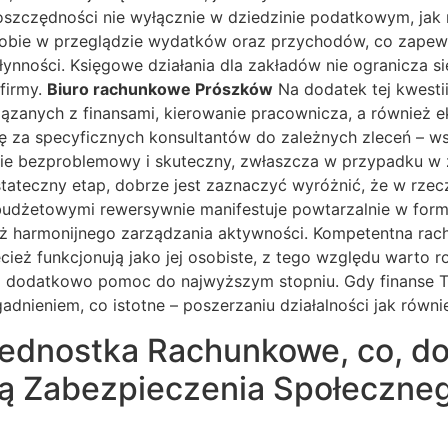
oszczędności nie wyłącznie w dziedzinie podatkowym, jak
Tobie w przeglądzie wydatków oraz przychodów, co zapewn
ynności. Księgowe działania dla zakładów nie ogranicza 
firmy.
Biuro rachunkowe Prószków
Na dodatek tej kwestii
ązanych z finansami, kierowanie pracownicza, a również ek
się za specyficznych konsultantów do zależnych zleceń – 
cie bezproblemowy i skuteczny, zwłaszcza w przypadku w
tateczny etap, dobrze jest zaznaczyć wyróżnić, że w rzec
mi budżetowymi rewersywnie manifestuje powtarzalnie w for
ż harmonijnego zarządzania aktywności. Kompetentna rachun
ecież funkcjonują jako jej osobiste, z tego względu warto
 i dodatkowo pomoc do najwyższym stopniu. Gdy finanse Tw
dnieniem, co istotne – poszerzaniu działalności jak równi
ednostka Rachunkowe, co, dop
cją Zabezpieczenia Społeczn