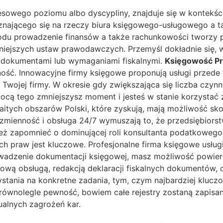
esowego poziomu albo dyscypliny, znajduje się w kontekś
nającego się na rzeczy biura księgowego-usługowego a t
 prowadzenie finansów a także rachunkowości tworzy pot
iejszych ustaw prawodawczych. Przemyśl dokładnie się, w 
i, dokumentami lub wymaganiami fiskalnymi.
Księgowość P
ość. Innowacyjne firmy księgowe proponują usługi przede w
wojej firmy. W okresie gdy zwiększająca się liczba czynn
mocą tego zmniejszysz moment i jesteś w stanie korzystać
zmaitych obszarów Polski, które zyskują, mają możliwość s
 zmienność i obsługa 24/7 wymuszają to, że przedsiębiors
eż zapomnieć o dominującej roli konsultanta podatkowego
h praw jest kluczowe. Profesjonalne firma księgowe usług
wadzenie dokumentacji księgowej, masz możliwość powier
ową obsługą, redakcją deklaracji fiskalnych dokumentów, o
tania na konkretne zadania, tym, czym najbardziej kluczow
równolegle pewność, bowiem całe rejestry zostaną zapisa
alnych zagrożeń kar.