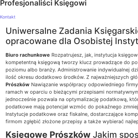
Profesjonaliści Księgowi
Kontakt
Uniwersalne Zadania Księgarski
opracowane dla Osobistej Instyt
Biuro rachunkowe
Rozpatrujesz, jak, instytucja księg
kompetentną księgową tworzy klucz prowadzące do pow
poziomu albo branży. Administrowanie indywidualnej dz
ilość okresu dodatkowo środków. Z najważniejszych gł
Prószków
Nawiązanie współpracy odpowiedniego firmy 
ramach w oparciu o bieżącymi przepisami normatywnymi
jednocześnie pozwala na optymalizację podatkową, któr
podatkowe mają potencjał wzmóc do pokaźnego zmniejs
Instytucje podatkowe oraz fiskalne, dostarczające ko
firmom zgłębić złożone przepisy a także wybierać najle
Księgowe Prószków
Jakim spo