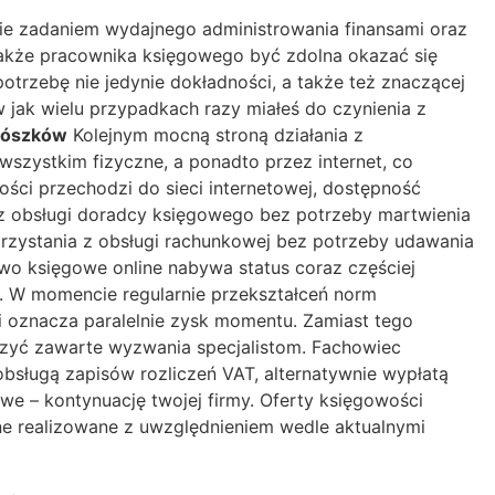
cie zadaniem wydajnego administrowania finansami oraz
akże pracownika księgowego być zdolna okazać się
rzebę nie jedynie dokładności, a także też znaczącej
jak wielu przypadkach razy miałeś do czynienia z
rószków
Kolejnym mocną stroną działania z
szystkim fizyczne, a ponadto przez internet, co
ości przechodzi do sieci internetowej, dostępność
 z obsługi doradcy księgowego bez potrzeby martwienia
korzystania z obsługi rachunkowej bez potrzeby udawania
two księgowe online nabywa status coraz częściej
. W momencie regularnie przekształceń norm
i oznacza paralelnie zysk momentu. Zamiast tego
zyć zawarte wyzwania specjalistom. Fachowiec
bsługą zapisów rozliczeń VAT, alternatywnie wypłatą
e – kontynuację twojej firmy. Oferty księgowości
ne realizowane z uwzględnieniem wedle aktualnymi