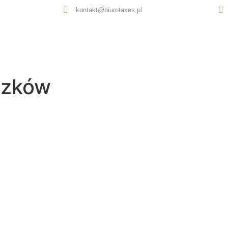
kontakt@biurotaxes.pl
Oferta
O nas
Opinie
Kontakt
szków