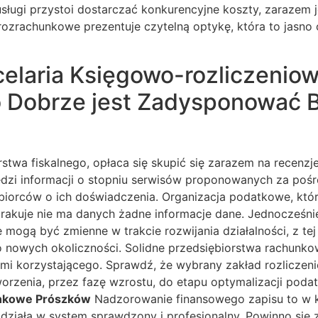
 usługi przystoi dostarczać konkurencyjne koszty, zaraze
rozrachunkowe prezentuje czytelną optykę, która to jasno
elaria Księgowo-rozliczenio
Dobrze jest Zadysponować Bi
twa fiskalnego, opłaca się skupić się zarazem na recenzje
dzi informacji o stopniu serwisów proponowanych za pośr
ębiorców o ich doświadczenia. Organizacja podatkowe, kt
j brakuje nie ma danych żadne informacje dane. Jednocześ
ogą być zmienne w trakcie rozwijania działalności, z tej
 nowych okoliczności. Solidne przedsiębiorstwa rachunko
mi korzystającego. Sprawdź, że wybrany zakład rozlicze
worzenia, przez fazę wzrostu, do etapu optymalizacji pod
unkowe Prószków
Nadzorowanie finansowego zapisu to w kl
, działa w system sprawdzony i profesjonalny. Powinno si