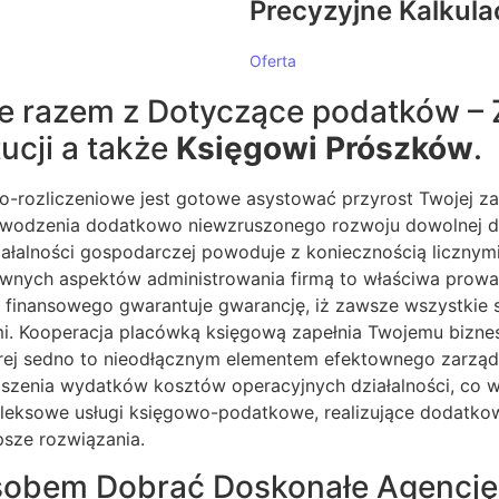
Precyzyjne Kalkula
Oferta
e razem z Dotyczące podatków – Z
ucji a także
Księgowi Prószków
.
owo-rozliczeniowe jest gotowe asystować przyrost Twojej
odzenia dodatkowo niewzruszonego rozwoju dowolnej dział
iałalności gospodarczej powoduje z koniecznością licznym
ównych aspektów administrowania firmą to właściwa prowad
finansowego gwarantuje gwarancję, iż zawsze wszystkie s
. Kooperacja placówką księgową zapełnia Twojemu bizneso
ej sedno to nieodłącznym elementem efektownego zarządza
zenia wydatków kosztów operacyjnych działalności, co w
mpleksowe usługi księgowo-podatkowe, realizujące dodat
psze rozwiązania.
sobem Dobrać Doskonałe Agencj