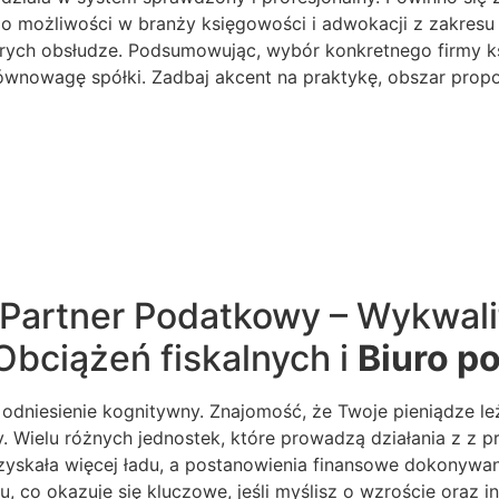
jego możliwości w branży księgowości i adwokacji z zakr
brych obsłudze. Podsumowując, wybór konkretnego firmy 
nowagę spółki. Zadbaj akcent na praktykę, obszar propoz
 Partner Podatkowy – Wykwali
Obciążeń fiskalnych i
Biuro p
 odniesienie kognitywny. Znajomość, że Twoje pieniądze l
y. Wielu różnych jednostek, które prowadzą działania z z p
zyskała więcej ładu, a postanowienia finansowe dokonyw
 co okazuje się kluczowe, jeśli myślisz o wzroście oraz in