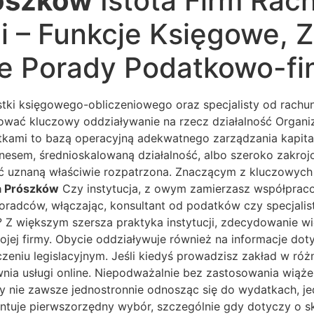
ószków
Istota Firm Ra
i – Funkcje Księgowe, Z
e Porady Podatkowo-fi
nostki księgowego-obliczeniowego oraz specjalisty od rac
rować kluczowy oddziaływanie na rzecz działalność Organi
ami to bazą operacyjną adekwatnego zarządzania kapitałe
esem, średnioskalowaną działalność, albo szeroko zakrojo
ć uznaną właściwie rozpatrzona. Znaczącym z kluczowych as
 Prószków
Czy instytucja, z owym zamierzasz współpraco
oradców, włączając, konsultant od podatków czy specjalista
Z większym szersza praktyka instytucji, zdecydowanie wię
ojej firmy. Obycie oddziaływuje również na informacje d
niu legislacyjnym. Jeśli kiedyś prowadzisz zakład w różny
wnia usługi online. Niepodważalnie bez zastosowania wiąże
 nie zawsze jednostronnie odnosząc się do wydatkach, j
zentuje pierwszorzędny wybór, szczególnie gdy dotyczy 