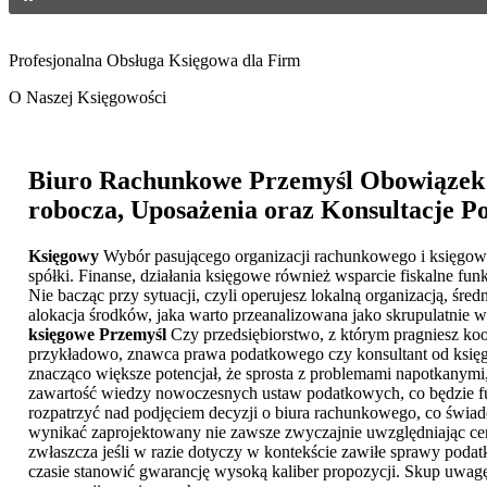
Profesjonalna Obsługa Księgowa dla Firm
O Naszej Księgowości
Biuro Rachunkowe Przemyśl
Obowiązek F
robocza, Uposażenia oraz Konsultacje P
Księgowy
Wybór pasującego organizacji rachunkowego i księgoweg
spółki. Finanse, działania księgowe również wsparcie fiskalne fu
Nie bacząc przy sytuacji, czyli operujesz lokalną organizacją, ś
alokacja środków, jaka warto przeanalizowana jako skrupulatnie w
księgowe Przemyśl
Czy przedsiębiorstwo, z którym pragniesz k
przykładowo, znawca prawa podatkowego czy konsultant od księgow
znacząco większe potencjał, że sprosta z problemami napotkanymi
zawartość wiedzy nowoczesnych ustaw podatkowych, co będzie fun
rozpatrzyć nad podjęciem decyzji o biura rachunkowego, co świad
wynikać zaprojektowany nie zawsze zwyczajnie uwzględniając cen
zwłaszcza jeśli w razie dotyczy w kontekście zawiłe sprawy pod
czasie stanowić gwarancję wysoką kaliber propozycji. Skup uwagę