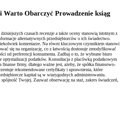
ji Warto Obarczyć Prowadzenie ksiąg
isiejszych czasach recenzje a także oceny stanowią istotnym z
nformacje alternatywnych przedsiębiorców o ich świadectwo.
jakiekolwiek komentarze. Na równi kluczowym czynnikiem stanowi
wać się na organizację, co z łatwością dostosuje zmodyfikować
ści od preferencji konsumenta. Zadbaj o to, że wybrane biuro
ie optymalizacji podatków. Konsultacja z placówką podatkowym
finanse firmy, dlatego ważne jest, ażeby, że spółka finansowo-
ezentuje rekomendowane certyfikaty i uprawnienia, które
zedsiębiorcze kapitał są w wiarygodnych administrowaniu.
spójność Twojej. Zauważ obserwację na staż, zakres świadczeń,