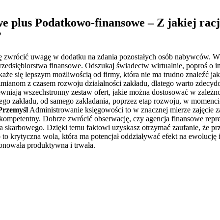
e plus Podatkowo-finansowe – Z jakiej rac
?
ę zwrócić uwagę w dodatku na zdania pozostałych osób nabywców. W dz
rzedsiębiorstwa finansowe. Odszukaj świadectw wirtualnie, poproś o i
aże się lepszym możliwością od firmy, która nie ma trudno znaleźć 
zmianom z czasem rozwoju działalności zakładu, dlatego warto zdecydo
wniają wszechstronny zestaw ofert, jakie można dostosować w zależno
ego zakładu, od samego zakładania, poprzez etap rozwoju, w momenc
Przemyśl
Administrowanie księgowości to w znacznej mierze zajęcie za 
i kompetentny. Dobrze zwrócić obserwację, czy agencja finansowe repr
a skarbowego. Dzięki temu faktowi uzyskasz otrzymać zaufanie, że pr
krytyczna wola, która ma potencjał oddziaływać efekt na ewolucję i 
jonowała produktywna i trwała.