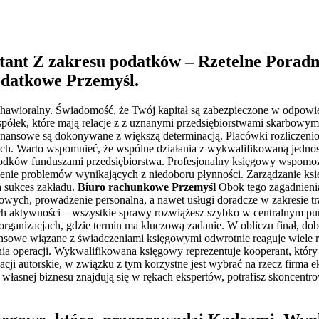
ant Z zakresu podatków – Rzetelne Poradn
odatkowe Przemyśl
.
awioralny. Świadomość, że Twój kapitał są zabezpieczone w odpowied
ółek, które mają relacje z z uznanymi przedsiębiorstwami skarbowymi, 
finansowe są dokonywane z większą determinacją. Placówki rozliczeni
zjach. Warto wspomnieć, że wspólne działania z wykwalifikowaną jedn
dków funduszami przedsiębiorstwa. Profesjonalny księgowy wspomoże
nie problemów wynikających z niedoboru płynności. Zarządzanie księ
a sukces zakładu.
Biuro rachunkowe Przemyśl
Obok tego zagadnienia
wych, prowadzenie personalna, a nawet usługi doradcze w zakresie tra
h aktywności – wszystkie sprawy rozwiążesz szybko w centralnym punk
organizacjach, gdzie termin ma kluczową zadanie. W obliczu finał, do
nsowe wiązane z świadczeniami księgowymi odwrotnie reaguje wiele r
ia operacji. Wykwalifikowana księgowy reprezentuje kooperant, który 
izacji autorskie, w związku z tym korzystne jest wybrać na rzecz firm
j własnej biznesu znajdują się w rękach ekspertów, potrafisz skoncentr