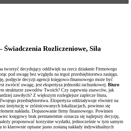
Świadczenia Rozliczeniowe, Siła
lna tworzyć decydujący oddźwięk na rzecz działanie Firmowego
iorąc pod uwagę bez względu na tegoż przedsiębiorstwa zasięgu.
ację, podjęcie decyzji agencji księgowo-finansowego może być
st zwrócić uwagę, jest ekspertyza jednostki rachunkowej.
Biuro
bnym strukturze zawodów Twoich? Czy zapewnia znawców, jak
rdziej zawiłych? Z większym rozleglejsze zaplecze biura,
 Twojego przedsiębiorstwa. Ekspertyza oddziaływuje również na
z instytucję w zróżnicowanych lokalizacjach, powinno się
e element nakładu. Dopasowanie firmy finansowego. Powinien
iec księgowy brak permanentnie oznacza się najlepszy decyzję,
o należy proponować korzystne wydatki, jednocześnie w tym samym
a to klarownie opisane jasno zostaną nakłady indywidualnych