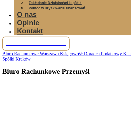
Zakładanie Działalności i spółek
Pomoc w uzyskiwaniu finansowań
O nas
Opinie
Kontakt
Tel: +48 781 856 245
Biuro Rachunkowe Warszawa Księgowość Doradca Podatkowy Księg
Spółki Kraków
Biuro Rachunkowe Przemyśl