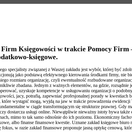
irm Księgowości w trakcie Pomocy Firm – 
odatkowo-księgowe.
o specjalisty związanej z Waszej zakładu jest wybór, której być zdo
nkcjonują jako podstawą efektywnego kierowania środkami firmy, nie b
redniego rozmiaru organizację, czyli ewentualność rozbudowane organiz
nikliwie zbadana. Jednym z ważnych elementów, na gdzie, rozsądnie je
ooperować, uzyskuje kompetencje w usługowaniu organizacji o podo
ości, jacy, potrafią, zapewniać profesjonalnej porady w kwestiach ba
, które wystąpić mogą, wyjdą na jaw w trakcie prowadzenia ewidencji
damentalne w ciągle transformującym się strukturze prawnej. Gdy mas
czy dostarcza usługi online. Niewątpliwie nieważny istoty bywa takż
ach, mimo to tak samo odnośnie do ich poziomu. Ekonomiczny fachow
atkowe, albo finanse finansowe kwestie. Uznane zakład księgowe biur
 fokus, w razie zakład finansowe proponuje jasną optykę cenową, któr