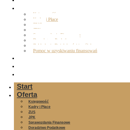
Oferta
Księgowość
Kadry i Płace
ZUS
JPK
Sprawozdania Finansowe
Doradztwo Podatkowe
Zakładanie Działalności i spółek
Pomoc w uzyskiwaniu finansowań
O nas
Opinie
Kontakt
Start
Oferta
Księgowość
Kadry i Płace
ZUS
JPK
Sprawozdania Finansowe
Doradztwo Podatkowe