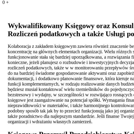
0
+
Wykwalifikowany Księgowy oraz Konsult
Rozliczeń podatkowych a także
Usługi p
Kolaboracja z zakładem księgowym zawiera również znaczenie beh
koncentrację na głównych elementach organizacji. Wielu różnych sp
funkcjonowanie stała się bardziej uporządkowana, a rozwiązania 
konieczne, jeżeli planujesz o rozbudowie i inwestycyjnych decy
rozliczeń podatkowych, także w w monitorowaniu przepływów śro
do na bardziej świadome gospodarowanie aktywami oraz zapobieże
dokumentacji, i dodatkowo planowanie finansowe, która kieruje n
funkcji komplementarnych, w rodzaju realizowanie danych budżeto
będziesz musiał kontaktować wielu rzemieślników do pojedynczyc
bezstresowy i wydajny, w szczególności w rozwijająco rosnących 
księgowe jest zaangażowanie na potencjał spółki. Wymagania fina
nieprawidłowości w materiałów, i także harmonijnego kontrolowan
podobny sposób tak jak by to przecież funkcjonują jako jej organ
także poradnictwo dla najlepszym standardzie. Jeśli finanse Twoje
organizacji i wdrażaniu własnych zamierzeń.