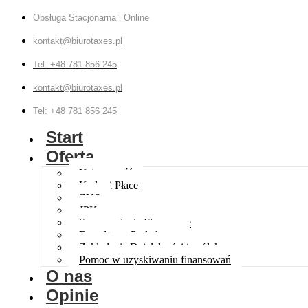
Obsługa Stacjonarna i Online
kontakt@biurotaxes.pl
Tel: +48 781 856 245
kontakt@biurotaxes.pl
Tel: +48 781 856 245
Start
Oferta
Księgowość
Kadry i Płace
ZUS
JPK
Sprawozdania Finansowe
Doradztwo Podatkowe
Zakładanie Działalności i spółek
Pomoc w uzyskiwaniu finansowań
O nas
Opinie