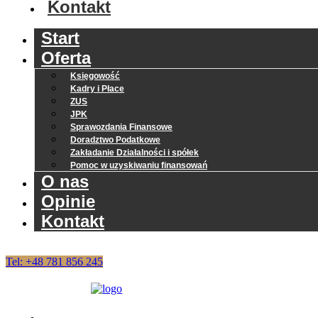
Kontakt
Start
Oferta
Księgowość
Kadry i Płace
ZUS
JPK
Sprawozdania Finansowe
Doradztwo Podatkowe
Zakładanie Działalności i spółek
Pomoc w uzyskiwaniu finansowań
O nas
Opinie
Kontakt
Tel: +48 781 856 245
Start