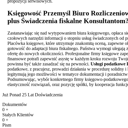
propozycji serwisowych.
Księgowość Przemyśl
Biuro Rozliczeniow
plus Świadczenia fiskalne Konsultantom
Zastanawiając się nad wytypowaniem biura księgowego, opłaca si
czołowych narzędzi informacji o stopniu usług świadczonych od p
Placówka księgowe, które utrzymuje znakomitą oceną, zapewne ok
gotowość do adaptacji biura fiskalnego. Państwa wymogi ulegają 
ofertę do nowych okoliczności. Profesjonalne firmy księgowe zape
finansowe potrafi zapewnić asystę w każdym kroku rozwoju Twoj
powinna być także zasadzać się na pewności.
Usługi podatkowe 
podatkowe, z pracujesz, prowadzi działania w procedurę solidny 
legitymują jego możliwości w tematyce dokumentacji i poradnictw
Podsumowując, wybór konkretnego firmy księgowo-podatkowego to 
elastyczność rozwiązań, oraz pozycję spółki, by kooperacja funkc
Już Ponad 25 Lat Doświadczenia
Dokumentów
0
+
Stałych Klientów
0
+
Pism