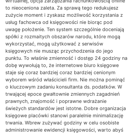
wirtualnej, opcja zarządzania rachunkowością online
to nieoceniona zaleta. Za sprawą tego redukujesz
zużycie moment i zyskasz możliwość korzystania z
usług fachowca od księgowości nie biorąc pod
uwagę położenie. Ten system szczególnie doceniają
spółki z rozmaitych obszarów narodu, które mogą
wykorzystać, mogą użytkować z serwisów
księgowych nie musząc przychodzenia do jego
punktu. To właśnie zmienność i dostęp 24 godziny na
dobę wywołują to, że internetowe biuro księgowe
staje się coraz bardziej coraz bardziej cenionym
wyborem wśród właścicieli firm. Nie można pominąć
o kluczowym zadaniu konsultanta ds. podatków. W
trwającej epoce gwałtownie zmiennych zagadnień
prawnych, znajomość i poprawne wdrażanie
świeżych standardów jest istotne. Dobre organizacja
księgowe placówki stanowi paralelnie minimalizację
trwania. Wbrew zużywać godziny w celu osobiste
administrowanie ewidencji księgowości, warto abyś