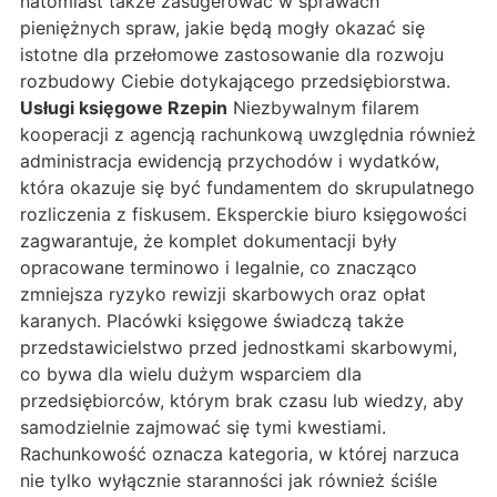
natomiast także zasugerować w sprawach
pieniężnych spraw, jakie będą mogły okazać się
istotne dla przełomowe zastosowanie dla rozwoju
rozbudowy Ciebie dotykającego przedsiębiorstwa.
Usługi księgowe Rzepin
Niezbywalnym filarem
kooperacji z agencją rachunkową uwzględnia również
administracja ewidencją przychodów i wydatków,
która okazuje się być fundamentem do skrupulatnego
rozliczenia z fiskusem. Eksperckie biuro księgowości
zagwarantuje, że komplet dokumentacji były
opracowane terminowo i legalnie, co znacząco
zmniejsza ryzyko rewizji skarbowych oraz opłat
karanych. Placówki księgowe świadczą także
przedstawicielstwo przed jednostkami skarbowymi,
co bywa dla wielu dużym wsparciem dla
przedsiębiorców, którym brak czasu lub wiedzy, aby
samodzielnie zajmować się tymi kwestiami.
Rachunkowość oznacza kategoria, w której narzuca
nie tylko wyłącznie staranności jak również ściśle