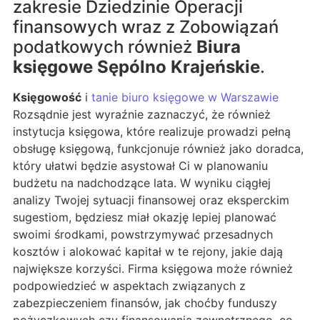
zakresie Dziedzinie Operacji
finansowych wraz z Zobowiązań
podatkowych również
Biura
księgowe Sępólno Krajeńskie
.
Księgowość
i
tanie biuro księgowe w Warszawie
Rozsądnie jest wyraźnie zaznaczyć, że również
instytucja księgowa, które realizuje prowadzi pełną
obsługę księgową, funkcjonuje również jako doradca,
który ułatwi będzie asystował Ci w planowaniu
budżetu na nadchodzące lata. W wyniku ciągłej
analizy Twojej sytuacji finansowej oraz eksperckim
sugestiom, będziesz miał okazję lepiej planować
swoimi środkami, powstrzymywać przesadnych
kosztów i alokować kapitał w te rejony, jakie dają
największe korzyści. Firma księgowa może również
podpowiedzieć w aspektach związanych z
zabezpieczeniem finansów, jak choćby funduszy
pożyczkowych czy finansowania zewnętrznego, co