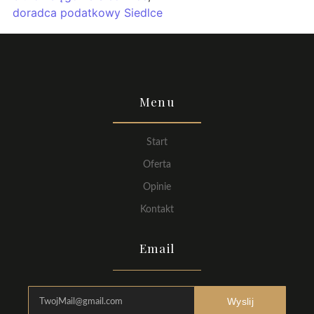
doradca podatkowy Siedlce
Menu
Start
Oferta
Opinie
Kontakt
Email
Wyslij