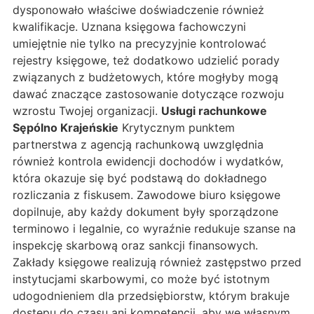
dysponowało właściwe doświadczenie również
kwalifikacje. Uznana księgowa fachowczyni
umiejętnie nie tylko na precyzyjnie kontrolować
rejestry księgowe, też dodatkowo udzielić porady
związanych z budżetowych, które mogłyby mogą
dawać znaczące zastosowanie dotyczące rozwoju
wzrostu Twojej organizacji.
Usługi rachunkowe
Sępólno Krajeńskie
Krytycznym punktem
partnerstwa z agencją rachunkową uwzględnia
również kontrola ewidencji dochodów i wydatków,
która okazuje się być podstawą do dokładnego
rozliczania z fiskusem. Zawodowe biuro księgowe
dopilnuje, aby każdy dokument były sporządzone
terminowo i legalnie, co wyraźnie redukuje szanse na
inspekcję skarbową oraz sankcji finansowych.
Zakłady księgowe realizują również zastępstwo przed
instytucjami skarbowymi, co może być istotnym
udogodnieniem dla przedsiębiorstw, którym brakuje
dostępu do czasu ani kompetencji, aby we własnym