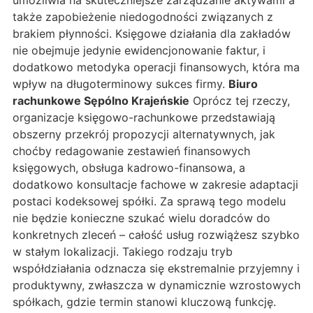
umożliwia na skuteczniejsze zarządzanie aktywami a
także zapobieżenie niedogodności związanych z
brakiem płynności. Księgowe działania dla zakładów
nie obejmuje jedynie ewidencjonowanie faktur, i
dodatkowo metodyka operacji finansowych, która ma
wpływ na długoterminowy sukces firmy.
Biuro
rachunkowe Sępólno Krajeńskie
Oprócz tej rzeczy,
organizacje księgowo-rachunkowe przedstawiają
obszerny przekrój propozycji alternatywnych, jak
choćby redagowanie zestawień finansowych
księgowych, obsługa kadrowo-finansowa, a
dodatkowo konsultacje fachowe w zakresie adaptacji
postaci kodeksowej spółki. Za sprawą tego modelu
nie będzie konieczne szukać wielu doradców do
konkretnych zleceń – całość usług rozwiążesz szybko
w stałym lokalizacji. Takiego rodzaju tryb
współdziałania odznacza się ekstremalnie przyjemny i
produktywny, zwłaszcza w dynamicznie wzrostowych
spółkach, gdzie termin stanowi kluczową funkcję.