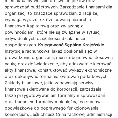
mieć aktualny wejście do swoich plików oraz
sprawozdań budżetowych. Zarządzanie finansami dla
organizacji to znaczące sprawdzian, z racji że,
wymaga wyraźnie zróżnicowaną hierarchią
finansowo-kapitałową oraz związaną z
powinnościami, które nie są związane w sytuacji
indywidualnych działalności działalności
gospodarczych.
Księgowość Sępólno Krajeńskie
Instytucja rachunkowa, jakaż doskonali sięż w
prowadzeniu organizacji, musiż obejmować stosowną
naukę oraz doświadczenie, aby adekwatnie kierować
akty finansowe, konstruktować wykazy ekonomiczne
oraz dokonywać formalnie kwitowań podatkowych.
Zakłady bilansowe, jakie zapewniają serwisy
finansowe skierowane do korporacji, zarządzają
także przygotowywaniem formalnym sprawozdań
oraz badaniem formalnym pieniężną, co stanowi
obowiązkowe do poprawnego funkcjonowania
konsorcjum. Jeśli chcesz Ci na fachowej administracji