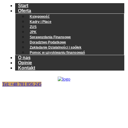
Start
Oferta
Księgowość
Kadry i Płace
ZUS
JPK
Sprawozdania Finansowe
Doradztwo Podatkowe
Zakładanie Działalności i spółek
Pomoc w uzyskiwaniu finansowań
O nas
Opinie
Kontakt
Tel: +48 781 856 245