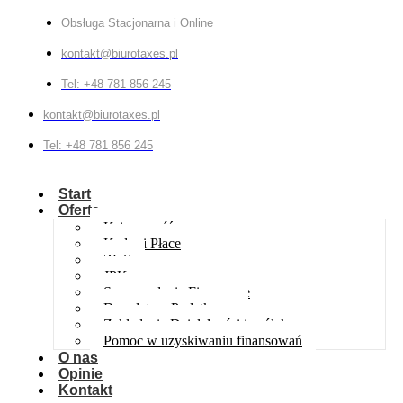
Obsługa Stacjonarna i Online
kontakt@biurotaxes.pl
Tel: +48 781 856 245
kontakt@biurotaxes.pl
Tel: +48 781 856 245
Start
Oferta
Księgowość
Kadry i Płace
ZUS
JPK
Sprawozdania Finansowe
Doradztwo Podatkowe
Zakładanie Działalności i spółek
Pomoc w uzyskiwaniu finansowań
O nas
Opinie
Kontakt