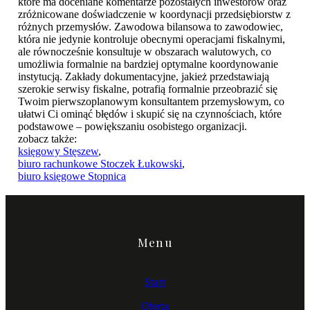
które ma doceniane komentarze pozostałych inwestorów oraz
zróżnicowane doświadczenie w koordynacji przedsiębiorstw z
różnych przemysłów. Zawodowa bilansowa to zawodowiec,
która nie jedynie kontroluje obecnymi operacjami fiskalnymi,
ale równocześnie konsultuje w obszarach walutowych, co
umożliwia formalnie na bardziej optymalne koordynowanie
instytucją. Zakłady dokumentacyjne, jakież przedstawiają
szerokie serwisy fiskalne, potrafią formalnie przeobrazić się
Twoim pierwszoplanowym konsultantem przemysłowym, co
ułatwi Ci ominąć błędów i skupić się na czynnościach, które
podstawowe – powiększaniu osobistego organizacji.
zobacz także:
księgowy Stęszew
,
biuro rachunkowe Stoczek Łukowski
,
biuro księgowe Stopnica
Menu
Start
Oferta