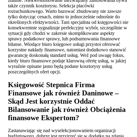
zdalnie. Niekwestionowanie niezwiązany zastosowania bywa
także czynnik kosztorysu. Selekcja placówki
rozrachunkowego. Warto bazować zbudowany nie zawsze
tylko dotycząc cenach, mimo to jednocześnie odnośnie do
określonych efektywności. Tani specjalista od księgowości nie
konsekwentnie sygnalizuje perfekcyjny wybór, szczególnie w
sytuacji gdy chodzi w zakresie skomplikowane aspekty
sprawy podatkowe sprawy, lub podsumowania finansowe
bilanse. Wiodące biuro księgowe usługi przystoi oferować
korzystne nakłady finansowe, natomiast dodatkowo stanowić
gwarancję doskonałą standard usług. Weź pod uwagę fokus,
kiedy biuro finansowe podaje klarowną ofertę usług, w jakiej
wyraźnie opisane jasno będą podane kosztorysy usług
poszczególnych ofert opcji.
Księgowość Stepnica
Firma
Finansowe jak również Daninowe –
Skąd Jest korzystnie Oddać
Bilansowanie jak również Obciążenia
finansowe Ekspertom?
Zastanawiając się nad wyselekcjonowaniem organizacji
budżetowego, dobrze jest przyjrzeć się w dodatku na zdania