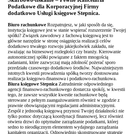
Podatkowe dla Korporacyjnej Firmy
dodatkowo
Usługi księgowe Stepnica
.
Biuro rachunkowe
Rozpatrujesz, w jaki sposób da się,
instytucja księgowe jest w stanie wspierać rozszerzenie Twojej
spółki? Związek zawodowy z fachową księgową jest to
główne narzędzie w stronę osiągnięcia realizacji celów
dodatkowo trwałego rozwoju jakiejkolwiek zakładu, nie
zważając na biznesowej rozległości czy branży. Kierowanie
autonomicznej spółki powiązane z faktem mnogością
zadaniami, które zazwyczaj mają zdolność pożerać sporo
przedziału czasowego dodatkowo środków. Najważniejszym
istotnych kwestii prowadzenia spółką tworzy dostosowana
realizacja księgowo-finansowa i podatkowo-rachunkowa.
Biura księgowe Stepnica
Zatrudnienie odpowiedniego
agencji finansowo-rachunkowego dostarcza spokój, w kwestii
tego, że zawsze wszystkie kwestie rachunkowe będą
sterowane z pełnym zaangażowaniem również w zgodzie z
prawnie obowiązującymi regulacjami administracyjnymi.
Zespół z jednostką księgową przynosi Twojej działalności nie
tylko pomoc dotyczącą koordynacji finansowej, lecz również
otwiera drzwi do optymalne zarządzanie podatkami, której
sedno to nieodłącznym elementem wydajnego zarządzania
kapitałem organizacji. Odpowiednio skonstruowane strategie