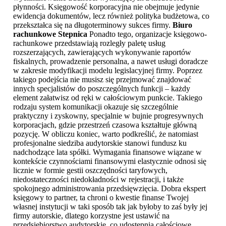
płynności. Księgowość korporacyjna nie obejmuje jedynie
ewidencja dokumentów, lecz również polityka budżetowa, co
przekształca się na długoterminowy sukces firmy.
Biuro
rachunkowe Stepnica
Ponadto tego, organizacje księgowo-
rachunkowe przedstawiają rozległy paletę usług
rozszerzających, zawierających wykonywanie raportów
fiskalnych, prowadzenie personalna, a nawet usługi doradcze
w zakresie modyfikacji modelu legislacyjnej firmy. Poprzez
takiego podejścia nie musisz się przejmować znajdować
innych specjalistów do poszczególnych funkcji – każdy
element załatwisz od ręki w całościowym punkcie. Takiego
rodzaju system komunikacji okazuje się szczególnie
praktyczny i zyskowny, specjalnie w bujnie progresywnych
korporacjach, gdzie przestrzeń czasowa kształtuje główną
pozycję. W obliczu koniec, warto podkreślić, że natomiast
profesjonalne siedziba audytorskie stanowi fundusz ku
nadchodzące lata spółki. Wymagania finansowe wiązane w
kontekście czynnościami finansowymi elastycznie odnosi się
licznie w formie gestii oszczędności taryfowych,
niedostateczności niedokładności w rejestracji, i także
spokojnego administrowania przedsięwzięcia. Dobra ekspert
księgowy to partner, ta chroni o kwestie finanse Twojej
własnej instytucji w taki sposób tak jak byłoby to zaś były jej
firmy autorskie, dlatego korzystne jest ustawić na
przedsiębiorstwo audytorskie, co udostępnia całościowe