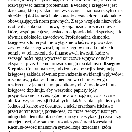
rozwiązywać takimi problemami. Ewidencja księgowa jest
dziedzina, której zakłada nie wyłącznie staranności czyli ściśle
określonej dokładności, ale ponadto doświadczenia aktualnie
obowiązujących norm prawnych. Z tego względu niezwykle
istotne dla sukcesu stanowi, by organizacja rozliczeniowe,
które, współpracujesz, posiadało odpowiednie ekspertyzę jak
również zdolności zawodowe. Profesjonalna ekspertka
księgowa zdolna jest nie wyłącznie właściwie prowadzić
zestawienia księgowości, oprócz tego w dodatku udzielić
porady w odniesieniu do finansowych kwestii, które w
szczególności będą wywrzeć kluczowe wpływ odnośnie
ekspansji przez Ciebie prowadzonego działalności.
Księgowi
Stepnica
Centralnym czynnikiem kolaboracji z instytucją
księgową zakłada również prowadzenie ewidencji wpływów i
rozchodów, jaka jest fundamentem w celu uczciwego
rozliczenia z jednostkami podatkowymi. Zawodowe biuro
księgowe dopilnuje, aby wszystkie papiery były
przygotowane na czas, zgodnie z wymogami, co znacznie
obniża ryzyko rewizji fiskalnych a także sankcji pieniężnych.
Jednostki księgowe dostarczają także przedstawicielstwo
przed administracją podatkową, co może tworzyć istotnym
udogodnieniem dla biznesów, którzy nie wykazują czasu czy
umiejętności, aby samemu rozwiązywać tymi kwestiami.
Rachunkowość finansowa symbolizuje dziedzina, która