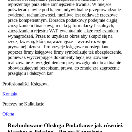
reprezentuje paralelnie zmniejszenie trwania. W miejsce
poświęcać chwile pod kątem indywidualne przeprowadzanie
ewidencji rachunkowości, możliwe jest oddawać rzeczowe
prace kompetentnym. Doradca podatkowy podejmie ciągłą
zarządzaniem finansową, redakcją formularzy fiskalnych,
zarządzaniem rejestru VAT, ewentualnie także rozliczaniem
wynagrodzeń. Przez to uzyskasz okres aby skupić się na
rzecz, kwestią, którą najważniejsze – wzrost rozwoju
prywatnej biznesu. Propozycje księgowe udostępniane
poprzez firmy księgowe firmy symbolizuje też ubezpieczenie,
ponieważ wyczerpujące dokumenty będą realizowane
realizowane z uwzględnieniem przy uwzględnieniu aktualnie
obowiązującymi przepisami prawa, co zmniejsza zagrożenie
przeglądu i dalszych kar.
Profesjonaliści Księgowi
Kontakt
Precyzyjne Kalkulacje
Oferta
Rozbudowane Obsługa Podatkowe jak również
Skarbowo-fiskalne – Pewne Kancelaria