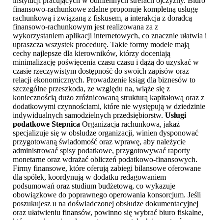
instytucji pracujących w odmiennych strefach ojczyzny. Biuro
finansowo-rachunkowe zdalne proponuje kompletną usługę
rachunkową i związaną z fiskusem, a interakcja z doradcą
finansowo-rachunkowym jest realizowana za z
wykorzystaniem aplikacji internetowych, co znacznie ułatwia i
upraszcza wszystek procedurę. Takie formy modele mają
cechy najlepsze dla kierowników, którzy doceniają
minimalizację poświęcenia czasu czasu i dążą do uzyskać w
czasie rzeczywistym dostępność do swoich zapisów oraz
relacji ekonomicznych. Prowadzenie ksiąg dla biznesów to
szczególne przeszkoda, ze względu na, wiąże się z
koniecznością dużo zróżnicowaną strukturą kapitałową oraz z
dodatkowymi czynnościami, które nie występują w dziedzinie
indywidualnych samodzielnych przedsiębiorstw.
Usługi
podatkowe Stepnica
Organizacja rachunkowa, jakaż
specjalizuje się w obsłudze organizacji, winien dysponować
przygotowaną świadomość oraz wprawę, aby należycie
administrować spisy podatkowe, przygotowywać raporty
monetarne oraz wdrażać obliczeń podatkowo-finansowych.
Firmy finansowe, które oferują zabiegi bilansowe oferowane
dla spółek, koordynują w dodatku redagowaniem
podsumowań oraz studium budżetową, co wykazuje
obowiązkowe do poprawnego operowania konsorcjum. Jeśli
poszukujesz u na doświadczonej obsłudze dokumentacyjnej
oraz ułatwieniu finansów, powinno się wybrać biuro fiskalne,