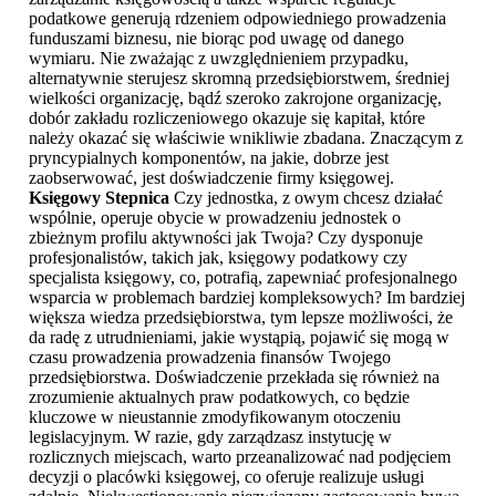
podatkowe generują rdzeniem odpowiedniego prowadzenia
funduszami biznesu, nie biorąc pod uwagę od danego
wymiaru. Nie zważając z uwzględnieniem przypadku,
alternatywnie sterujesz skromną przedsiębiorstwem, średniej
wielkości organizację, bądź szeroko zakrojone organizację,
dobór zakładu rozliczeniowego okazuje się kapitał, które
należy okazać się właściwie wnikliwie zbadana. Znaczącym z
pryncypialnych komponentów, na jakie, dobrze jest
zaobserwować, jest doświadczenie firmy księgowej.
Księgowy Stepnica
Czy jednostka, z owym chcesz działać
wspólnie, operuje obycie w prowadzeniu jednostek o
zbieżnym profilu aktywności jak Twoja? Czy dysponuje
profesjonalistów, takich jak, księgowy podatkowy czy
specjalista księgowy, co, potrafią, zapewniać profesjonalnego
wsparcia w problemach bardziej kompleksowych? Im bardziej
większa wiedza przedsiębiorstwa, tym lepsze możliwości, że
da radę z utrudnieniami, jakie wystąpią, pojawić się mogą w
czasu prowadzenia prowadzenia finansów Twojego
przedsiębiorstwa. Doświadczenie przekłada się również na
zrozumienie aktualnych praw podatkowych, co będzie
kluczowe w nieustannie zmodyfikowanym otoczeniu
legislacyjnym. W razie, gdy zarządzasz instytucję w
rozlicznych miejscach, warto przeanalizować nad podjęciem
decyzji o placówki księgowej, co oferuje realizuje usługi