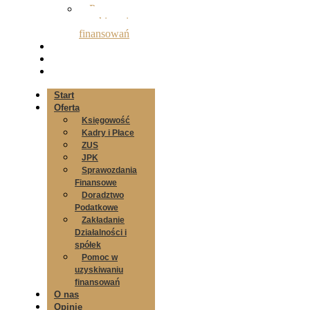
Pomoc w
uzyskiwaniu
finansowań
O nas
Opinie
Kontakt
Start
Oferta
Księgowość
Kadry i Płace
ZUS
JPK
Sprawozdania
Finansowe
Doradztwo
Podatkowe
Zakładanie
Działalności i
spółek
Pomoc w
uzyskiwaniu
finansowań
O nas
Opinie