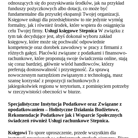
odnoszących się do pozyskiwania środków, jak na przykład
funduszy pożyczkowych albo dotacji, co może być
fundamentalne dla przyszłej ekspansji Twojej organizacji.
Księgowe usługi dla przedsiębiorstw to nie jedynie wymóg
formalny, jak i również środek, które wspiera do osiągnięcia
celu Twojej firmy.
Usługi księgowe Stepnica
W związku z
tym tak decydujące jest, abyś dokonał wyboru zakład
księgowy, które może się pochwalić odpowiednie
kompetencje oraz dorobek zawodowy w pracy z firmami z
różnych gałęzi. Placówki związane z podatkami i finansowo-
rachunkowe, które proponują swoje świadczenia online, stają
się coraz bardziej, głównie wśród handlowców, którzy
preferują dostosowalność i przystępność. Za sprawą
nowoczesnym narzędziom związanym z technologią, masz
szansę korzystać z propozycji rachunkowych z
jakiegokolwiek regionu w terytorium, z pominięciem potrzeby
w rzeczywistości obecności w biurze.
Specjalistyczne Instytucja Podatkowe oraz Związane z
opodatkowaniem – Holistyczne Działania Budżetowe,
Rekomendacje Podatkowe jak i Wsparcie Społecznych
świadczeń również
Usługi rachunkowe Stepnica
.
Księgowi
To spore uproszczenie, przede wszystkim dla