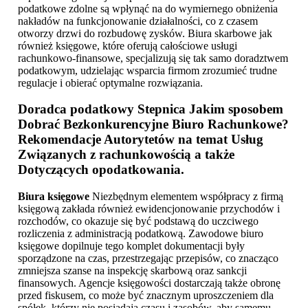
podatkowe zdolne są wpłynąć na do wymiernego obniżenia
nakładów na funkcjonowanie działalności, co z czasem
otworzy drzwi do rozbudowę zysków. Biura skarbowe jak
również księgowe, które oferują całościowe usługi
rachunkowo-finansowe, specjalizują się tak samo doradztwem
podatkowym, udzielając wsparcia firmom zrozumieć trudne
regulacje i obierać optymalne rozwiązania.
Doradca podatkowy Stepnica
Jakim sposobem
Dobrać Bezkonkurencyjne Biuro Rachunkowe?
Rekomendacje Autorytetów na temat Usług
Związanych z rachunkowością a także
Dotyczących opodatkowania.
Biura księgowe
Niezbędnym elementem współpracy z firmą
księgową zakłada również ewidencjonowanie przychodów i
rozchodów, co okazuje się być podstawą do uczciwego
rozliczenia z administracją podatkową. Zawodowe biuro
księgowe dopilnuje tego komplet dokumentacji były
sporządzone na czas, przestrzegając przepisów, co znacząco
zmniejsza szanse na inspekcję skarbową oraz sankcji
finansowych. Agencje księgowości dostarczają także obronę
przed fiskusem, co może być znacznym uproszczeniem dla
spółek, którzy nie posiadają czasu i zasobów, aby samemu