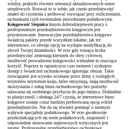
wiedzy, praktyki również orientacji aktualizowanych ustaw
urzędowych. Rozważ to w sobie, jak często przedsięwzięć
miałeś do czynienia z próbować rozwiązać przy rozliczeniami,
rachunkami czyli ewentualnie procedurami podatkowymi.
Księgowość Stepnica
Innym dobrodziejstwem pracy z
profesjonalnym przedsiębiorstwem księgowym jest
przystosowanie. Innowacyjne przedsiębiorstwa księgowe
świadczą pakiety przede wszystkim lokalne, jak też
internetowe, co oferuje opcję na wydajne modyfikację do
zleceń Twojej działalności. W erze gdy rosnąca liczba
przedsięwzięć zmieniają kierunek do sfery cyfrowej,
możliwość prowadzenia księgowości wirtualnie to znacząca
korzyść. Poprzez to ograniczysz czas moment i zyskujesz
dostęp z świadczeń rachunkowego ignorując obszar. Takie
rozwiązanie jest wysoko oceniane przez firmy z rozległych
terytoriów terytorium kraju, które otrzymują, mają możliwość
skorzystania z usług biura rachunkowego bez potrzeby
udawania się osobistego przybycia do jego miejsca. Dokładnie
to plastyczność i obsługa 24/7 czynią, że internetowe biuro
księgowe zostaje coraz bardziej preferowaną opcją wśród
przedsiębiorców. Nie da się również pominąć o istotnym
wpływie specjalisty podatkowego. W erze gwałtownie
przekształcających się norm podatkowych, znajomość i
odpowiednie stosowanie najnowszych wytycznych jest
istotne. Profesjonalne przedsiębiorstwo rachunkowe