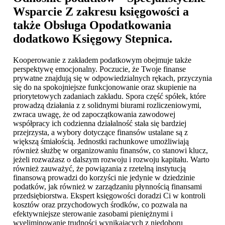
Wsparcie Z zakresu księgowości a
także Obsługa Opodatkowania
dodatkowo
Księgowy Stepnica
.
Kooperowanie z zakładem podatkowym obejmuje także
perspektywę emocjonalny. Poczucie, że Twoje finanse
prywatne znajdują się w odpowiedzialnych rękach, przyczynia
się do na spokojniejsze funkcjonowanie oraz skupienie na
priorytetowych zadaniach zakładu. Spora część spółek, które
prowadzą działania z z solidnymi biurami rozliczeniowymi,
zwraca uwagę, że od zapoczątkowania zawodowej
współpracy ich codzienna działalność stała się bardziej
przejrzysta, a wybory dotyczące finansów ustalane są z
większą śmiałością. Jednostki rachunkowe umożliwiają
również służbę w organizowaniu finansów, co stanowi klucz,
jeżeli rozważasz o dalszym rozwoju i rozwoju kapitału. Warto
również zauważyć, że powiązania z rzetelną instytucją
finansową prowadzi do korzyści nie jedynie w dziedzinie
podatków, jak również w zarządzaniu płynnością finansami
przedsiębiorstwa. Ekspert księgowości doradzi Ci w kontroli
kosztów oraz przychodowych środków, co pozwala na
efektywniejsze sterowanie zasobami pieniężnymi i
wyeliminowanie trudności wynikających z niedoboru