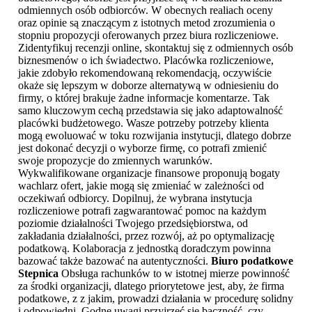
odmiennych osób odbiorców. W obecnych realiach oceny
oraz opinie są znaczącym z istotnych metod zrozumienia o
stopniu propozycji oferowanych przez biura rozliczeniowe.
Zidentyfikuj recenzji online, skontaktuj się z odmiennych osób
biznesmenów o ich świadectwo. Placówka rozliczeniowe,
jakie zdobyło rekomendowaną rekomendacją, oczywiście
okaże się lepszym w doborze alternatywą w odniesieniu do
firmy, o której brakuje żadne informacje komentarze. Tak
samo kluczowym cechą przedstawia się jako adaptowalność
placówki budżetowego. Wasze potrzeby potrzeby klienta
mogą ewoluować w toku rozwijania instytucji, dlatego dobrze
jest dokonać decyzji o wyborze firmę, co potrafi zmienić
swoje propozycje do zmiennych warunków.
Wykwalifikowane organizacje finansowe proponują bogaty
wachlarz ofert, jakie mogą się zmieniać w zależności od
oczekiwań odbiorcy. Dopilnuj, że wybrana instytucja
rozliczeniowe potrafi zagwarantować pomoc na każdym
poziomie działalności Twojego przedsiębiorstwa, od
zakładania działalności, przez rozwój, aż po optymalizację
podatkową. Kolaboracja z jednostką doradczym powinna
bazować także bazować na autentyczności.
Biuro podatkowe
Stepnica
Obsługa rachunków to w istotnej mierze powinność
za środki organizacji, dlatego priorytetowe jest, aby, że firma
podatkowe, z z jakim, prowadzi działania w procedurę solidny
i odpowiedni. Godne uwagi przyjrzeć się baczność, czy