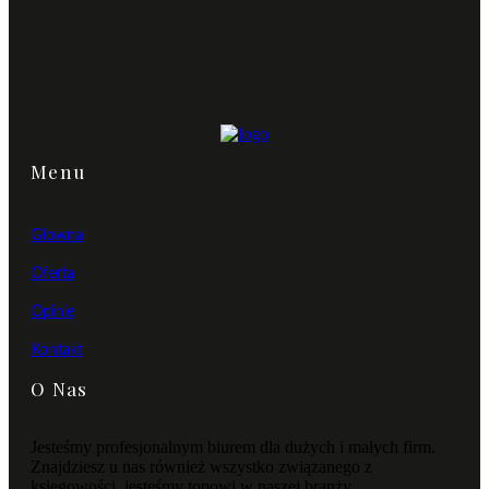
Menu
Głowna
Oferta
Opinie
Kontakt
O Nas
Jesteśmy profesjonalnym biurem dla dużych i małych firm.
Znajdziesz u nas również wszystko związanego z
księgowości, jesteśmy topowi w naszej branży