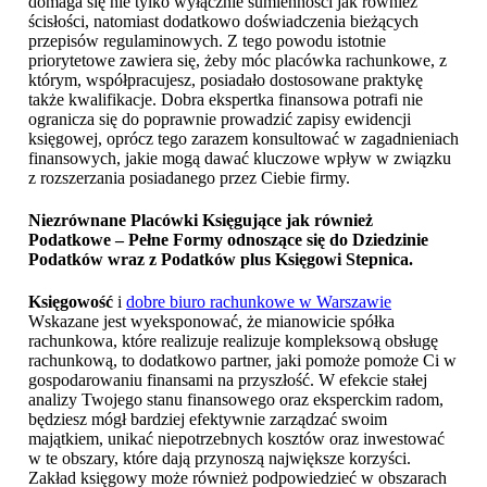
domaga się nie tylko wyłącznie sumienności jak również
ścisłości, natomiast dodatkowo doświadczenia bieżących
przepisów regulaminowych. Z tego powodu istotnie
priorytetowe zawiera się, żeby móc placówka rachunkowe, z
którym, współpracujesz, posiadało dostosowane praktykę
także kwalifikacje. Dobra ekspertka finansowa potrafi nie
ogranicza się do poprawnie prowadzić zapisy ewidencji
księgowej, oprócz tego zarazem konsultować w zagadnieniach
finansowych, jakie mogą dawać kluczowe wpływ w związku
z rozszerzania posiadanego przez Ciebie firmy.
Niezrównane Placówki Księgujące jak również
Podatkowe – Pełne Formy odnoszące się do Dziedzinie
Podatków wraz z Podatków plus
Księgowi Stepnica
.
Księgowość
i
dobre biuro rachunkowe w Warszawie
Wskazane jest wyeksponować, że mianowicie spółka
rachunkowa, które realizuje realizuje kompleksową obsługę
rachunkową, to dodatkowo partner, jaki pomoże pomoże Ci w
gospodarowaniu finansami na przyszłość. W efekcie stałej
analizy Twojego stanu finansowego oraz eksperckim radom,
będziesz mógł bardziej efektywnie zarządzać swoim
majątkiem, unikać niepotrzebnych kosztów oraz inwestować
w te obszary, które dają przynoszą największe korzyści.
Zakład księgowy może również podpowiedzieć w obszarach