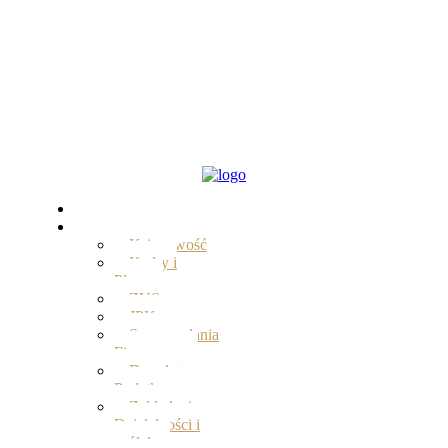
Start
Oferta
Księgowość
Kadry i
Płace
ZUS
JPK
Sprawozdania
Finansowe
Doradztwo
Podatkowe
Zakładanie
Działalności i
spółek