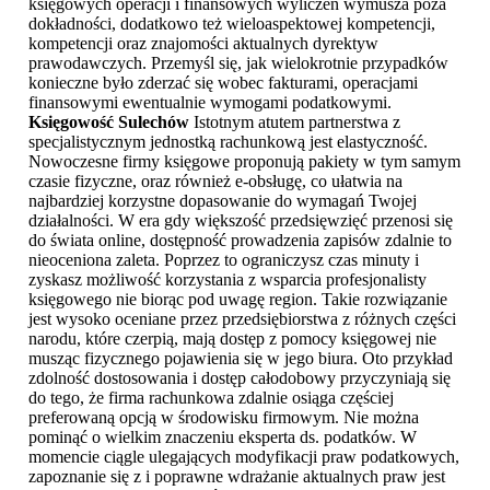
księgowych operacji i finansowych wyliczeń wymusza poza
dokładności, dodatkowo też wieloaspektowej kompetencji,
kompetencji oraz znajomości aktualnych dyrektyw
prawodawczych. Przemyśl się, jak wielokrotnie przypadków
konieczne było zderzać się wobec fakturami, operacjami
finansowymi ewentualnie wymogami podatkowymi.
Księgowość Sulechów
Istotnym atutem partnerstwa z
specjalistycznym jednostką rachunkową jest elastyczność.
Nowoczesne firmy księgowe proponują pakiety w tym samym
czasie fizyczne, oraz również e-obsługę, co ułatwia na
najbardziej korzystne dopasowanie do wymagań Twojej
działalności. W era gdy większość przedsięwzięć przenosi się
do świata online, dostępność prowadzenia zapisów zdalnie to
nieoceniona zaleta. Poprzez to ograniczysz czas minuty i
zyskasz możliwość korzystania z wsparcia profesjonalisty
księgowego nie biorąc pod uwagę region. Takie rozwiązanie
jest wysoko oceniane przez przedsiębiorstwa z różnych części
narodu, które czerpią, mają dostęp z pomocy księgowej nie
musząc fizycznego pojawienia się w jego biura. Oto przykład
zdolność dostosowania i dostęp całodobowy przyczyniają się
do tego, że firma rachunkowa zdalnie osiąga częściej
preferowaną opcją w środowisku firmowym. Nie można
pominąć o wielkim znaczeniu eksperta ds. podatków. W
momencie ciągle ulegających modyfikacji praw podatkowych,
zapoznanie się z i poprawne wdrażanie aktualnych praw jest