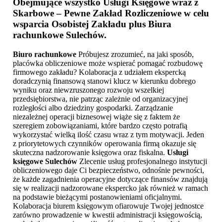
Obejmujące wszystko Usługi Księgowe wraz z
Skarbowe – Pewne Zakład Rozliczeniowe w celu
wsparcia Osobistej Zakładu plus
Biura
rachunkowe Sulechów
.
Biuro rachunkowe
Próbujesz zrozumieć, na jaki sposób,
placówka obliczeniowe może wspierać pomagać rozbudowę
firmowego zakładu? Kolaboracja z udziałem ekspercką
doradczynią finansową stanowi klucz w kierunku dobrego
wyniku oraz niewzruszonego rozwoju wszelkiej
przedsiębiorstwa, nie patrząc zależnie od organizacyjnej
rozległości albo dziedziny gospodarki. Zarządzanie
niezależnej operacji biznesowej wiąże się z faktem że
szeregiem zobowiązaniami, które bardzo często potrafią
wykorzystać wielką ilość czasu wraz z tym motywacji. Jeden
z priorytetowych czynników operowania firmą okazuje się
skuteczna nadzorowanie księgowa oraz fiskalna.
Usługi
księgowe Sulechów
Zlecenie usług profesjonalnego instytucji
obliczeniowego daje Ci bezpieczeństwo, odnośnie pewności,
że każde zagadnienia operacyjne dotyczące finansów znajdują
się w realizacji nadzorowane ekspercko jak również w ramach
na podstawie bieżącymi postanowieniami oficjalnymi.
Kolaboracja biurem księgowym ofiarowuje Twojej jednostce
zarówno prowadzenie w kwestii administracji księgowością,