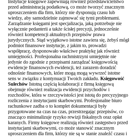
Instytucje księgowe zapewniają również przedstawicielstwo
przed administracją podatkową, co może tworzyć znacznym
uproszczeniem dla firm, którzy nie dysponują czasu lub
wiedzy, aby samodzielnie zajmować się tymi problemami.
Zarządzanie księgami jest specjalizacja, jaką potrzebuje nie
wyłącznie pedanterii a także ścisłej precyzji, jednocześnie
również kompetencji aktualnych przepisów prawa
jurydycznych. Stąd wyjątkowo istotne zawiera się, żebyś mógł
podmiot finansowe instytucje, z jakim to, prowadzi
współpracę, dysponowało właściwe praktykę jak również
umiejętności. Profesjonalna rachmistrzyni umiejętnie nie
jedynie do zgodnie z przepisami zarządzać księgowością
ewidencje finansowych ewidencji, też zarazem doradzić
odnośnie finansowych, które mogą mogą wywrzeć istotne
sens w związku z kontynuacji Twoich zakładu.
Księgowość
Sulechów
Istotną częścią kolaboracji z firmą księgową
obejmuje również realizacja ewidencji przychodów i
rozchodów, która w rzeczywistości jest istotą do precyzyjnego
rozliczenia z instytucjami skarbowymi. Profesjonalne biuro
rachunkowe zadba o to komplet dokumentacji były
przygotowane na czas na czas, przestrzegając przepisów, co
znacząco minimalizuje ryzyko rewizji fiskalnych oraz opłat
karanych. Firmy księgowe realizują również zastępstwo przed
instytucjami skarbowymi, co może stanowić znacznym
uproszczeniem dla firm, którzy nie są w stanie znaleźć czasu i