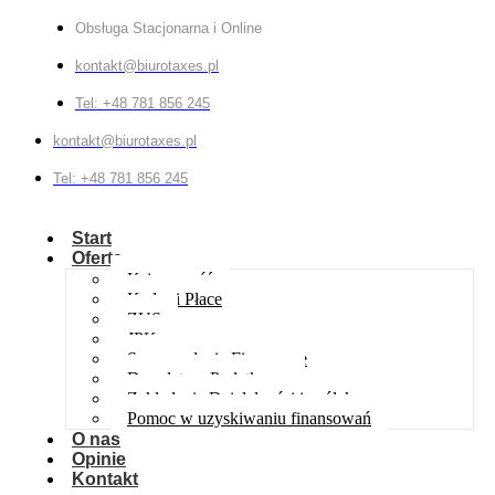
Obsługa Stacjonarna i Online
kontakt@biurotaxes.pl
Tel: +48 781 856 245
kontakt@biurotaxes.pl
Tel: +48 781 856 245
Start
Oferta
Księgowość
Kadry i Płace
ZUS
JPK
Sprawozdania Finansowe
Doradztwo Podatkowe
Zakładanie Działalności i spółek
Pomoc w uzyskiwaniu finansowań
O nas
Opinie
Kontakt