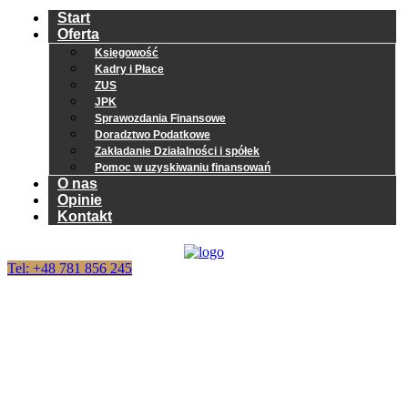
Start
Oferta
Księgowość
Kadry i Płace
ZUS
JPK
Sprawozdania Finansowe
Doradztwo Podatkowe
Zakładanie Działalności i spółek
Pomoc w uzyskiwaniu finansowań
O nas
Opinie
Kontakt
Tel: +48 781 856 245