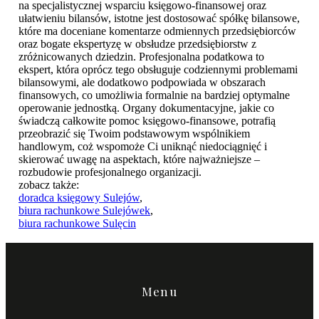
na specjalistycznej wsparciu księgowo-finansowej oraz
ułatwieniu bilansów, istotne jest dostosować spółkę bilansowe,
które ma doceniane komentarze odmiennych przedsiębiorców
oraz bogate ekspertyzę w obsłudze przedsiębiorstw z
zróżnicowanych dziedzin. Profesjonalna podatkowa to
ekspert, która oprócz tego obsługuje codziennymi problemami
bilansowymi, ale dodatkowo podpowiada w obszarach
finansowych, co umożliwia formalnie na bardziej optymalne
operowanie jednostką. Organy dokumentacyjne, jakie co
świadczą całkowite pomoc księgowo-finansowe, potrafią
przeobrazić się Twoim podstawowym wspólnikiem
handlowym, coż wspomoże Ci uniknąć niedociągnięć i
skierować uwagę na aspektach, które najważniejsze –
rozbudowie profesjonalnego organizacji.
zobacz także:
doradca księgowy Sulejów
,
biura rachunkowe Sulejówek
,
biura rachunkowe Sulęcin
Menu