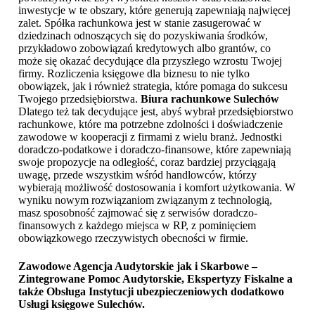
inwestycje w te obszary, które generują zapewniają najwięcej
zalet. Spółka rachunkowa jest w stanie zasugerować w
dziedzinach odnoszących się do pozyskiwania środków,
przykładowo zobowiązań kredytowych albo grantów, co
może się okazać decydujące dla przyszłego wzrostu Twojej
firmy. Rozliczenia księgowe dla biznesu to nie tylko
obowiązek, jak i również strategia, które pomaga do sukcesu
Twojego przedsiębiorstwa.
Biura rachunkowe Sulechów
Dlatego też tak decydujące jest, abyś wybrał przedsiębiorstwo
rachunkowe, które ma potrzebne zdolności i doświadczenie
zawodowe w kooperacji z firmami z wielu branż. Jednostki
doradczo-podatkowe i doradczo-finansowe, które zapewniają
swoje propozycje na odległość, coraz bardziej przyciągają
uwagę, przede wszystkim wśród handlowców, którzy
wybierają możliwość dostosowania i komfort użytkowania. W
wyniku nowym rozwiązaniom związanym z technologią,
masz sposobność zajmować się z serwisów doradczo-
finansowych z każdego miejsca w RP, z pominięciem
obowiązkowego rzeczywistych obecności w firmie.
Zawodowe Agencja Audytorskie jak i Skarbowe –
Zintegrowane Pomoc Audytorskie, Ekspertyzy Fiskalne a
także Obsługa Instytucji ubezpieczeniowych dodatkowo
Usługi księgowe Sulechów
.