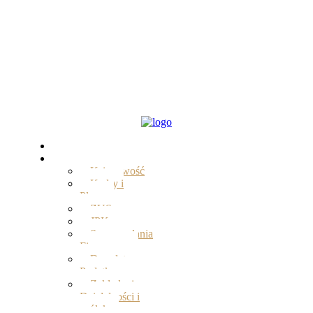
Start
Oferta
Księgowość
Kadry i
Płace
ZUS
JPK
Sprawozdania
Finansowe
Doradztwo
Podatkowe
Zakładanie
Działalności i
spółek