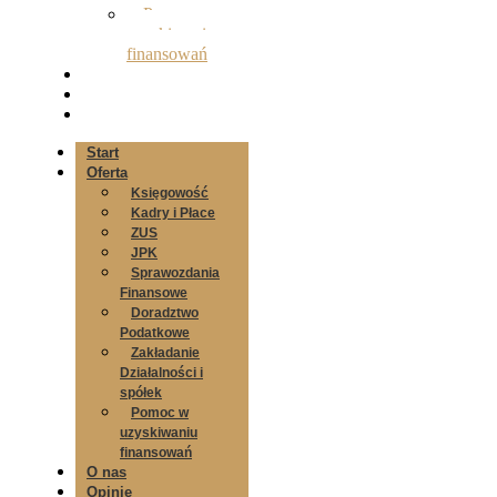
Pomoc w
uzyskiwaniu
finansowań
O nas
Opinie
Kontakt
Start
Oferta
Księgowość
Kadry i Płace
ZUS
JPK
Sprawozdania
Finansowe
Doradztwo
Podatkowe
Zakładanie
Działalności i
spółek
Pomoc w
uzyskiwaniu
finansowań
O nas
Opinie