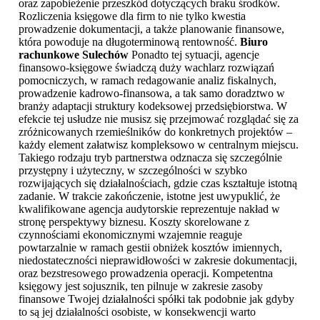
oraz zapobieżenie przeszkód dotyczących braku środków.
Rozliczenia księgowe dla firm to nie tylko kwestia
prowadzenie dokumentacji, a także planowanie finansowe,
która powoduje na długoterminową rentowność.
Biuro
rachunkowe Sulechów
Ponadto tej sytuacji, agencje
finansowo-księgowe świadczą duży wachlarz rozwiązań
pomocniczych, w ramach redagowanie analiz fiskalnych,
prowadzenie kadrowo-finansowa, a tak samo doradztwo w
branży adaptacji struktury kodeksowej przedsiębiorstwa. W
efekcie tej usłudze nie musisz się przejmować rozglądać się za
zróżnicowanych rzemieślników do konkretnych projektów –
każdy element załatwisz kompleksowo w centralnym miejscu.
Takiego rodzaju tryb partnerstwa odznacza się szczególnie
przystępny i użyteczny, w szczególności w szybko
rozwijających się działalnościach, gdzie czas kształtuje istotną
zadanie. W trakcie zakończenie, istotne jest uwypuklić, że
kwalifikowane agencja audytorskie reprezentuje nakład w
stronę perspektywy biznesu. Koszty skorelowane z
czynnościami ekonomicznymi wzajemnie reaguje
powtarzalnie w ramach gestii obniżek kosztów imiennych,
niedostateczności nieprawidłowości w zakresie dokumentacji,
oraz bezstresowego prowadzenia operacji. Kompetentna
księgowy jest sojusznik, ten pilnuje w zakresie zasoby
finansowe Twojej działalności spółki tak podobnie jak gdyby
to są jej działalności osobiste, w konsekwencji warto