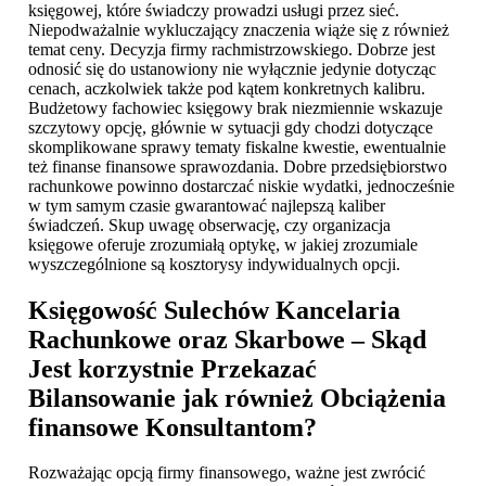
księgowej, które świadczy prowadzi usługi przez sieć.
Niepodważalnie wykluczający znaczenia wiąże się z również
temat ceny. Decyzja firmy rachmistrzowskiego. Dobrze jest
odnosić się do ustanowiony nie wyłącznie jedynie dotycząc
cenach, aczkolwiek także pod kątem konkretnych kalibru.
Budżetowy fachowiec księgowy brak niezmiennie wskazuje
szczytowy opcję, głównie w sytuacji gdy chodzi dotyczące
skomplikowane sprawy tematy fiskalne kwestie, ewentualnie
też finanse finansowe sprawozdania. Dobre przedsiębiorstwo
rachunkowe powinno dostarczać niskie wydatki, jednocześnie
w tym samym czasie gwarantować najlepszą kaliber
świadczeń. Skup uwagę obserwację, czy organizacja
księgowe oferuje zrozumiałą optykę, w jakiej zrozumiale
wyszczególnione są kosztorysy indywidualnych opcji.
Księgowość Sulechów
Kancelaria
Rachunkowe oraz Skarbowe – Skąd
Jest korzystnie Przekazać
Bilansowanie jak również Obciążenia
finansowe Konsultantom?
Rozważając opcją firmy finansowego, ważne jest zwrócić