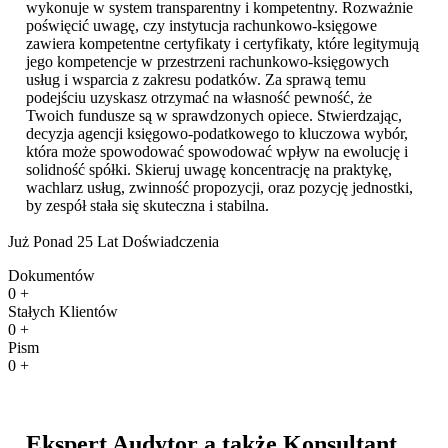
wykonuje w system transparentny i kompetentny. Rozważnie
poświęcić uwagę, czy instytucja rachunkowo-księgowe
zawiera kompetentne certyfikaty i certyfikaty, które legitymują
jego kompetencje w przestrzeni rachunkowo-księgowych
usług i wsparcia z zakresu podatków. Za sprawą temu
podejściu uzyskasz otrzymać na własność pewność, że
Twoich fundusze są w sprawdzonych opiece. Stwierdzając,
decyzja agencji księgowo-podatkowego to kluczowa wybór,
która może spowodować spowodować wpływ na ewolucję i
solidność spółki. Skieruj uwagę koncentrację na praktykę,
wachlarz usług, zwinność propozycji, oraz pozycję jednostki,
by zespół stała się skuteczna i stabilna.
Już Ponad 25 Lat Doświadczenia
Dokumentów
0
+
Stałych Klientów
0
+
Pism
0
+
Ekspert Audytor a także Konsultant