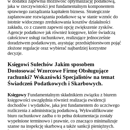
w dodatku zapewnia możliwość optymalizację podatkową,
jaka w rzeczywistości jest fundamentalnym komponentem
sprawnego zarządzania kapitałem biznesu. Strategicznie
zaplanowane rozwiązania podatkowe są w stanie wzmóc do
istotnie widocznego zredukowania kosztów działalności
zakładu, co z czasem zapewni opcję zwiększenie zysków.
Agencje podatkowe jak również księgowe, które świadczą
całościowe usługi rachunkowe, realizujące jednocześnie
doradztwem podatkowym, asystując przedsiębiorstwom pojąć
złożone regulacje oraz wybierać najbardziej korzystne
decyzje.
Księgowi Sulechów
Jakim sposobem
Dostosować Wzorcowe Firmę Obsługujące
rachunki? Wskazówki Specjalistów na temat
Świadczeń Podatkowych i Skarbowych.
Księgowy
Fundamentalnym składnikiem związku z biurem
księgowości uwzględnia również realizacja ewidencji
dochodów i wydatków, jaka jest fundamentem do uczciwego
rozliczenia z administracją podatkową. Wykwalifikowane
biuro rachunkowe zadba o to pełna dokumentacja zostały
wypełnione terminowo i prawnie, co znacząco minimalizuje
szanse na inspekcję skarbową a także sankcji pieniężnych.