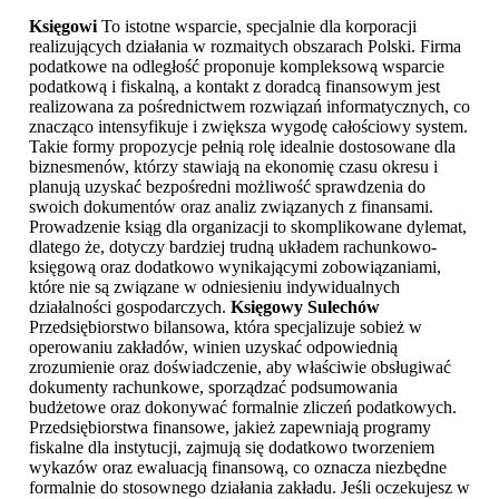
Księgowi
To istotne wsparcie, specjalnie dla korporacji
realizujących działania w rozmaitych obszarach Polski. Firma
podatkowe na odległość proponuje kompleksową wsparcie
podatkową i fiskalną, a kontakt z doradcą finansowym jest
realizowana za pośrednictwem rozwiązań informatycznych, co
znacząco intensyfikuje i zwiększa wygodę całościowy system.
Takie formy propozycje pełnią rolę idealnie dostosowane dla
biznesmenów, którzy stawiają na ekonomię czasu okresu i
planują uzyskać bezpośredni możliwość sprawdzenia do
swoich dokumentów oraz analiz związanych z finansami.
Prowadzenie ksiąg dla organizacji to skomplikowane dylemat,
dlatego że, dotyczy bardziej trudną układem rachunkowo-
księgową oraz dodatkowo wynikającymi zobowiązaniami,
które nie są związane w odniesieniu indywidualnych
działalności gospodarczych.
Księgowy Sulechów
Przedsiębiorstwo bilansowa, która specjalizuje sobież w
operowaniu zakładów, winien uzyskać odpowiednią
zrozumienie oraz doświadczenie, aby właściwie obsługiwać
dokumenty rachunkowe, sporządzać podsumowania
budżetowe oraz dokonywać formalnie zliczeń podatkowych.
Przedsiębiorstwa finansowe, jakież zapewniają programy
fiskalne dla instytucji, zajmują się dodatkowo tworzeniem
wykazów oraz ewaluacją finansową, co oznacza niezbędne
formalnie do stosownego działania zakładu. Jeśli oczekujesz w