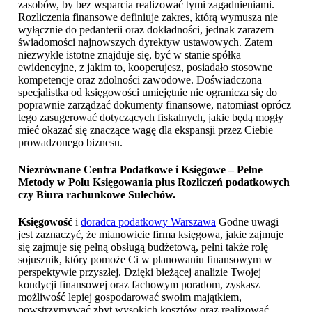
zasobów, by bez wsparcia realizować tymi zagadnieniami.
Rozliczenia finansowe definiuje zakres, którą wymusza nie
wyłącznie do pedanterii oraz dokładności, jednak zarazem
świadomości najnowszych dyrektyw ustawowych. Zatem
niezwykle istotne znajduje się, być w stanie spółka
ewidencyjne, z jakim to, kooperujesz, posiadało stosowne
kompetencje oraz zdolności zawodowe. Doświadczona
specjalistka od księgowości umiejętnie nie ogranicza się do
poprawnie zarządzać dokumenty finansowe, natomiast oprócz
tego zasugerować dotyczących fiskalnych, jakie będą mogły
mieć okazać się znaczące wagę dla ekspansji przez Ciebie
prowadzonego biznesu.
Niezrównane Centra Podatkowe i Księgowe – Pełne
Metody w Polu Księgowania plus Rozliczeń podatkowych
czy
Biura rachunkowe Sulechów
.
Księgowość
i
doradca podatkowy Warszawa
Godne uwagi
jest zaznaczyć, że mianowicie firma księgowa, jakie zajmuje
się zajmuje się pełną obsługą budżetową, pełni także rolę
sojusznik, który pomoże Ci w planowaniu finansowym w
perspektywie przyszłej. Dzięki bieżącej analizie Twojej
kondycji finansowej oraz fachowym poradom, zyskasz
możliwość lepiej gospodarować swoim majątkiem,
powstrzymywać zbyt wysokich kosztów oraz realizować