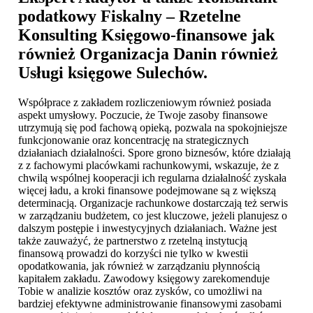
podatkowy Fiskalny – Rzetelne
Konsulting Księgowo-finansowe jak
również Organizacja Danin również
Usługi księgowe Sulechów
.
Współprace z zakładem rozliczeniowym również posiada
aspekt umysłowy. Poczucie, że Twoje zasoby finansowe
utrzymują się pod fachową opieką, pozwala na spokojniejsze
funkcjonowanie oraz koncentrację na strategicznych
działaniach działalności. Spore grono biznesów, które działają
z z fachowymi placówkami rachunkowymi, wskazuje, że z
chwilą wspólnej kooperacji ich regularna działalność zyskała
więcej ładu, a kroki finansowe podejmowane są z większą
determinacją. Organizacje rachunkowe dostarczają też serwis
w zarządzaniu budżetem, co jest kluczowe, jeżeli planujesz o
dalszym postępie i inwestycyjnych działaniach. Ważne jest
także zauważyć, że partnerstwo z rzetelną instytucją
finansową prowadzi do korzyści nie tylko w kwestii
opodatkowania, jak również w zarządzaniu płynnością
kapitałem zakładu. Zawodowy księgowy zarekomenduje
Tobie w analizie kosztów oraz zysków, co umożliwi na
bardziej efektywne administrowanie finansowymi zasobami