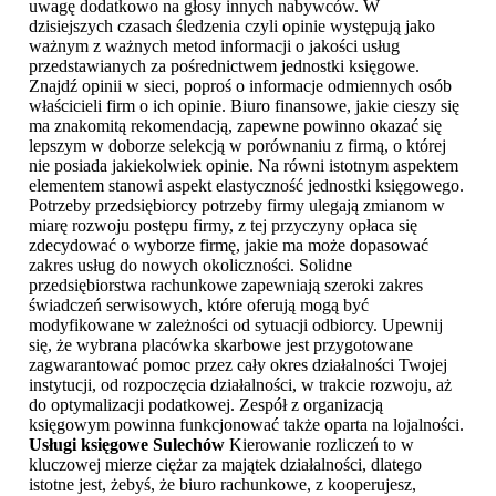
uwagę dodatkowo na głosy innych nabywców. W
dzisiejszych czasach śledzenia czyli opinie występują jako
ważnym z ważnych metod informacji o jakości usług
przedstawianych za pośrednictwem jednostki księgowe.
Znajdź opinii w sieci, poproś o informacje odmiennych osób
właścicieli firm o ich opinie. Biuro finansowe, jakie cieszy się
ma znakomitą rekomendacją, zapewne powinno okazać się
lepszym w doborze selekcją w porównaniu z firmą, o której
nie posiada jakiekolwiek opinie. Na równi istotnym aspektem
elementem stanowi aspekt elastyczność jednostki księgowego.
Potrzeby przedsiębiorcy potrzeby firmy ulegają zmianom w
miarę rozwoju postępu firmy, z tej przyczyny opłaca się
zdecydować o wyborze firmę, jakie ma może dopasować
zakres usług do nowych okoliczności. Solidne
przedsiębiorstwa rachunkowe zapewniają szeroki zakres
świadczeń serwisowych, które oferują mogą być
modyfikowane w zależności od sytuacji odbiorcy. Upewnij
się, że wybrana placówka skarbowe jest przygotowane
zagwarantować pomoc przez cały okres działalności Twojej
instytucji, od rozpoczęcia działalności, w trakcie rozwoju, aż
do optymalizacji podatkowej. Zespół z organizacją
księgowym powinna funkcjonować także oparta na lojalności.
Usługi księgowe Sulechów
Kierowanie rozliczeń to w
kluczowej mierze ciężar za majątek działalności, dlatego
istotne jest, żebyś, że biuro rachunkowe, z kooperujesz,