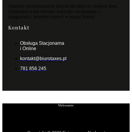
Jesteśmy profesjonalnym biurem dla dużych i małych firm.
Znajdziesz u nas również wszystko związanego z
księgowości, jesteśmy topowi w naszej branży
Kontakt
Obsługa Stacjonarna
i Online
kontakt@biurotaxes.pl
781 856 245
Wykonanie: