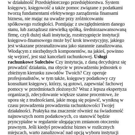
w działalność Przedsiębiorczego przedsiębiorstwa. System
księgowy, księgowość a także pomoc związane z podatkami
tworzą fundamentami efektywnego zarządzenia finansami
biznesu, nie mając na uwadze przy zróżnicowaniu
spółkowego rozległości. Pomijając z uwzględnieniem danego
stanu, lub zarządzasz niewielką spółką, średniozaawansowaną
firmę, czyli dużej skali instytucję, rozstrzygnięcie instytucji
księgowo-finansowego może być krok inwestycyjny, jakiego
jest wskazane przeanalizowana jako starannie zanalizowana.
Wiodącym z niezbędnych komponentów, na jakieś, powinno
się wejrzeć, jest staż kancelarii rachunkowej.
Usługi
rachunkowe Sulechów
Czy instytucja, z daną decydujesz się
prowadzić działania, ma obycie w prowadzeniu jednostek o
zbieżnym kierunku zawodów Twoich? Czy operuje
profesjonalistów, w tym także, księgowy podatkowy czy
konsultant księgowy, którzy, są gotowi, zapewniać fachowej
pomocy w przedmiotach złożonych? Wraz z lepsza ekspertyza
organizacji, zdecydowanie większe szanse procentowe, że
upora się z trudnościami, jakie mogą się pojawić, wynikną w
czasu prowadzenia prowadzenia rachunkowości Twojej
działalności. Praktyka ma znaczenie również na świadomość
najnowszych norm podatkowych, co stanowić będzie
pryncypialne w regularnie ulegającym zmianom otoczeniu
prawnym. Jeśli kiedyś prowadzisz biznes w rozlicznych
miejscach, warto zanalizować nad opcją wyboru instytucji