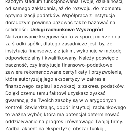
każdym stadium funkcjonowania Twojej działalności,
od samego zakładania, aż do rozwoju, do momentu
optymalizacji podatków. Współpraca z instytucją
doradczym powinna bazować także bazować na
solidności.
Usługi rachunkowe Wyszogród
Nadzorowanie księgowości to w sporej mierze rola
za środki spółki, dlatego zasadnicze jest, by, że
instytucja finansowe, z z jakim, wykonuje w metodę
odpowiedzialny i kwalifikowany. Należy poświęcić
baczność, czy instytucja finansowo-podatkowe
zawiera rekomendowane certyfikaty i przyzwolenia,
które autoryzują jego ekspertyzy w zakresie
finansowego zapisu i adwokacji z zakresu podatków.
Dzięki czemu temu faktowi uzyskasz zyskać
gwarancję, że Twoich zasoby są w wiarygodnych
kontroli. Stwierdzając, dobór instytucji rachunkowego
to ważna wybór, która ma potencjał determinować
oddziaływanie na progres i równowagę Twojej firmy.
Zadbaj akcent na ekspertyzę, obszar funkcji,