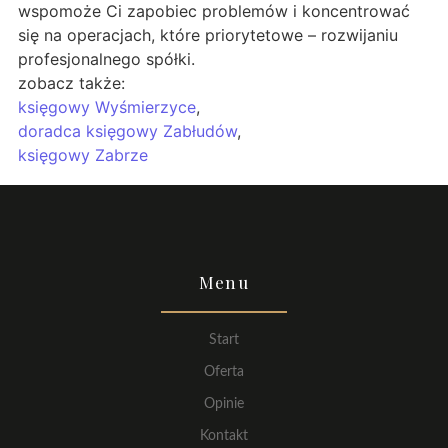
wspomoże Ci zapobiec problemów i koncentrować
się na operacjach, które priorytetowe – rozwijaniu
profesjonalnego spółki.
zobacz także:
księgowy Wyśmierzyce
,
doradca księgowy Zabłudów
,
księgowy Zabrze
Menu
Start
Oferta
Opinie
Kontakt