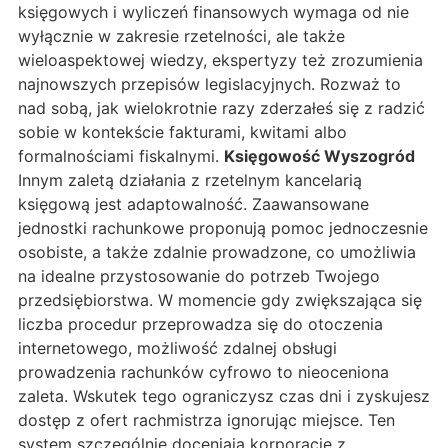
księgowych i wyliczeń finansowych wymaga od nie
wyłącznie w zakresie rzetelności, ale także
wieloaspektowej wiedzy, ekspertyzy też zrozumienia
najnowszych przepisów legislacyjnych. Rozważ to
nad sobą, jak wielokrotnie razy zderzałeś się z radzić
sobie w kontekście fakturami, kwitami albo
formalnościami fiskalnymi.
Księgowość Wyszogród
Innym zaletą działania z rzetelnym kancelarią
księgową jest adaptowalność. Zaawansowane
jednostki rachunkowe proponują pomoc jednoczesnie
osobiste, a także zdalnie prowadzone, co umożliwia
na idealne przystosowanie do potrzeb Twojego
przedsiębiorstwa. W momencie gdy zwiększająca się
liczba procedur przeprowadza się do otoczenia
internetowego, możliwość zdalnej obsługi
prowadzenia rachunków cyfrowo to nieoceniona
zaleta. Wskutek tego ograniczysz czas dni i zyskujesz
dostęp z ofert rachmistrza ignorując miejsce. Ten
system szczególnie doceniają korporacje z