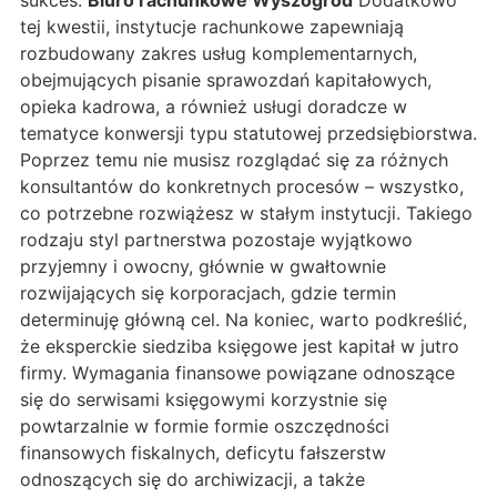
sukces.
Biuro rachunkowe Wyszogród
Dodatkowo
tej kwestii, instytucje rachunkowe zapewniają
rozbudowany zakres usług komplementarnych,
obejmujących pisanie sprawozdań kapitałowych,
opieka kadrowa, a również usługi doradcze w
tematyce konwersji typu statutowej przedsiębiorstwa.
Poprzez temu nie musisz rozglądać się za różnych
konsultantów do konkretnych procesów – wszystko,
co potrzebne rozwiążesz w stałym instytucji. Takiego
rodzaju styl partnerstwa pozostaje wyjątkowo
przyjemny i owocny, głównie w gwałtownie
rozwijających się korporacjach, gdzie termin
determinuję główną cel. Na koniec, warto podkreślić,
że eksperckie siedziba księgowe jest kapitał w jutro
firmy. Wymagania finansowe powiązane odnoszące
się do serwisami księgowymi korzystnie się
powtarzalnie w formie formie oszczędności
finansowych fiskalnych, deficytu fałszerstw
odnoszących się do archiwizacji, a także