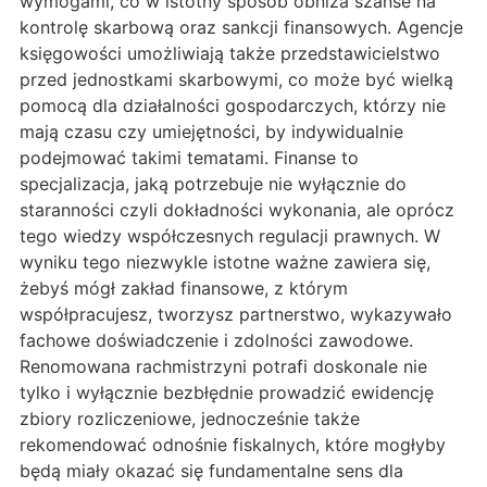
wymogami, co w istotny sposób obniża szanse na
kontrolę skarbową oraz sankcji finansowych. Agencje
księgowości umożliwiają także przedstawicielstwo
przed jednostkami skarbowymi, co może być wielką
pomocą dla działalności gospodarczych, którzy nie
mają czasu czy umiejętności, by indywidualnie
podejmować takimi tematami. Finanse to
specjalizacja, jaką potrzebuje nie wyłącznie do
staranności czyli dokładności wykonania, ale oprócz
tego wiedzy współczesnych regulacji prawnych. W
wyniku tego niezwykle istotne ważne zawiera się,
żebyś mógł zakład finansowe, z którym
współpracujesz, tworzysz partnerstwo, wykazywało
fachowe doświadczenie i zdolności zawodowe.
Renomowana rachmistrzyni potrafi doskonale nie
tylko i wyłącznie bezbłędnie prowadzić ewidencję
zbiory rozliczeniowe, jednocześnie także
rekomendować odnośnie fiskalnych, które mogłyby
będą miały okazać się fundamentalne sens dla