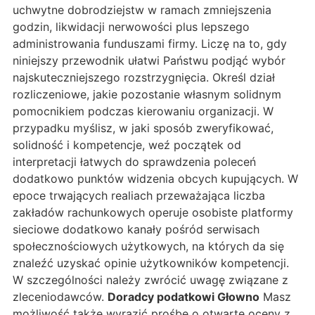
uchwytne dobrodziejstw w ramach zmniejszenia
godzin, likwidacji nerwowości plus lepszego
administrowania funduszami firmy. Liczę na to, gdy
niniejszy przewodnik ułatwi Państwu podjąć wybór
najskuteczniejszego rozstrzygnięcia. Określ dział
rozliczeniowe, jakie pozostanie własnym solidnym
pomocnikiem podczas kierowaniu organizacji. W
przypadku myślisz, w jaki sposób zweryfikować,
solidność i kompetencje, weź początek od
interpretacji łatwych do sprawdzenia poleceń
dodatkowo punktów widzenia obcych kupujących. W
epoce trwających realiach przeważająca liczba
zakładów rachunkowych operuje osobiste platformy
sieciowe dodatkowo kanały pośród serwisach
społecznościowych użytkowych, na których da się
znaleźć uzyskać opinie użytkowników kompetencji.
W szczególności należy zwrócić uwagę związane z
zleceniodawców.
Doradcy podatkowi Głowno
Masz
możliwość także wyrazić prośbę o otwarte oceny z