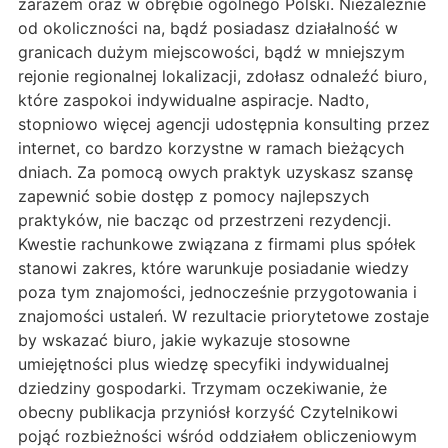
zarazem oraz w obrębie ogólnego Polski. Niezależnie
od okoliczności na, bądź posiadasz działalność w
granicach dużym miejscowości, bądź w mniejszym
rejonie regionalnej lokalizacji, zdołasz odnaleźć biuro,
które zaspokoi indywidualne aspiracje. Nadto,
stopniowo więcej agencji udostępnia konsulting przez
internet, co bardzo korzystne w ramach bieżących
dniach. Za pomocą owych praktyk uzyskasz szansę
zapewnić sobie dostęp z pomocy najlepszych
praktyków, nie bacząc od przestrzeni rezydencji.
Kwestie rachunkowe związana z firmami plus spółek
stanowi zakres, które warunkuje posiadanie wiedzy
poza tym znajomości, jednocześnie przygotowania i
znajomości ustaleń. W rezultacie priorytetowe zostaje
by wskazać biuro, jakie wykazuje stosowne
umiejętności plus wiedzę specyfiki indywidualnej
dziedziny gospodarki. Trzymam oczekiwanie, że
obecny publikacja przyniósł korzyść Czytelnikowi
pojąć rozbieżności wśród oddziałem obliczeniowym