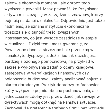
zaledwie ekonomia momentu, ale oprócz tego
wyciszenie psychiki. Masz pewność, że Przypisane
aktywa mieszczą się w zarządzaniu znawców, którzy
pojmują na danej działalności. Odpowiednio jest także
nadmienić, że uznane instytucje ekonomiczne
troszczą się o tajność treści związanych
interesantów, co jest wysoce zasadnicze w etapie
wirtualizacji. Dzięki temu masz gwarancję, że
Powierzone dane są strzeżone i nie przenikną w
nienależyte dyspozycje. Jeżeli jednak oczekujesz
bardziej złożonego pomocnictwa, na przykład w
zakresie wykonywania żądań o oceny księgowe,
zastępstwa w weryfikacjach finansowych czy
polepszenia budżetowej, zależy analizować sojusz z
biurem doradczym. Praktyk doradczy to fachowiec,
który wyłącznie pojmie obecne postanowienia, ale
jednocześnie zdolny jest przewidzieć, jak rewizje w
dyrektywach mogą dotknąć na Państwa sytuację.
Zachowaj, że preferencja trafnego firmy, bez względu