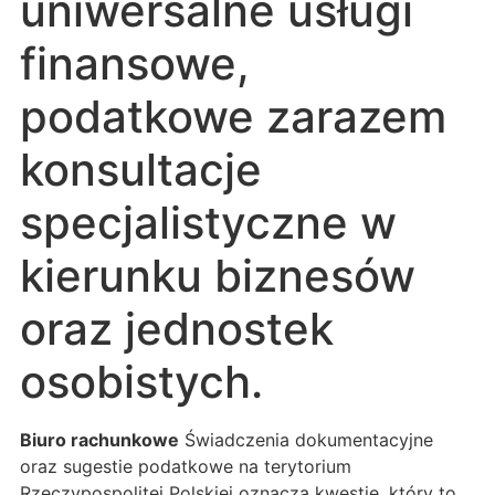
uniwersalne usługi
finansowe,
podatkowe zarazem
konsultacje
specjalistyczne w
kierunku biznesów
oraz jednostek
osobistych.
Biuro rachunkowe
Świadczenia dokumentacyjne
oraz sugestie podatkowe na terytorium
Rzeczypospolitej Polskiej oznacza kwestię, który to