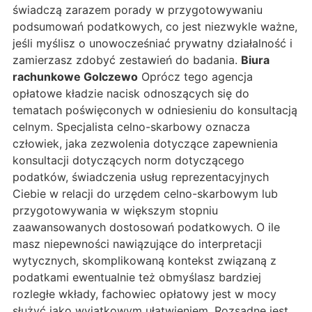
świadczą zarazem porady w przygotowywaniu
podsumowań podatkowych, co jest niezwykle ważne,
jeśli myślisz o unowocześniać prywatny działalność i
zamierzasz zdobyć zestawień do badania.
Biura
rachunkowe Golczewo
Oprócz tego agencja
opłatowe kładzie nacisk odnoszących się do
tematach poświęconych w odniesieniu do konsultacją
celnym. Specjalista celno-skarbowy oznacza
człowiek, jaka zezwolenia dotyczące zapewnienia
konsultacji dotyczących norm dotyczącego
podatków, świadczenia usług reprezentacyjnych
Ciebie w relacji do urzędem celno-skarbowym lub
przygotowywania w większym stopniu
zaawansowanych dostosowań podatkowych. O ile
masz niepewności nawiązujące do interpretacji
wytycznych, skomplikowaną kontekst związaną z
podatkami ewentualnie też obmyślasz bardziej
rozległe wkłady, fachowiec opłatowy jest w mocy
służyć jako wyjątkowym ułatwieniem. Rozsądne jest