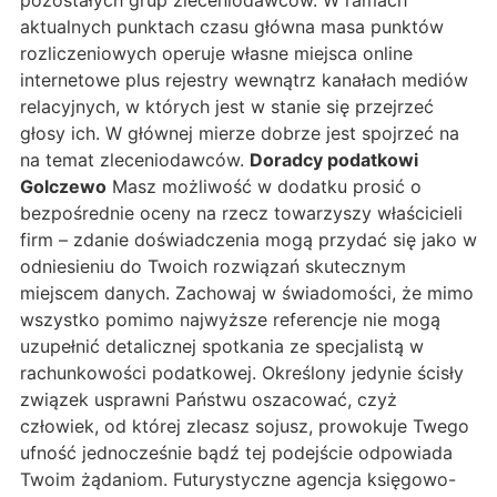
pozostałych grup zleceniodawców. W ramach
aktualnych punktach czasu główna masa punktów
rozliczeniowych operuje własne miejsca online
internetowe plus rejestry wewnątrz kanałach mediów
relacyjnych, w których jest w stanie się przejrzeć
głosy ich. W głównej mierze dobrze jest spojrzeć na
na temat zleceniodawców.
Doradcy podatkowi
Golczewo
Masz możliwość w dodatku prosić o
bezpośrednie oceny na rzecz towarzyszy właścicieli
firm – zdanie doświadczenia mogą przydać się jako w
odniesieniu do Twoich rozwiązań skutecznym
miejscem danych. Zachowaj w świadomości, że mimo
wszystko pomimo najwyższe referencje nie mogą
uzupełnić detalicznej spotkania ze specjalistą w
rachunkowości podatkowej. Określony jedynie ścisły
związek usprawni Państwu oszacować, czyż
człowiek, od której zlecasz sojusz, prowokuje Twego
ufność jednocześnie bądź tej podejście odpowiada
Twoim żądaniom. Futurystyczne agencja księgowo-