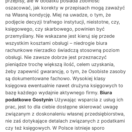
przepisy, ale w dodatku posiada zdolność
oszacować, jak korekty w przepisach mogą zaważyć
na Własną kondycję. Miej na uwadze, o tym, że
podjęcie decyzji trafnego instytucji, nieistotne, czy,
księgowego, czy skarbowego, powinien być
przemyślany. Nie wskazane jest kieruj się przede
wszystkim kosztami obsługi – niedrogie biura
rachunkowe nierzadko świadczą stosowną poziom
obsługi. Nie zawsze dobrze jest przeznaczyć
pieniądze trochę większą ilość, celem uzyskania,
żeby zapewnić gwarancję, o tym, że Osobiste zasoby
są dokumentowane fachowo. Wysokiej klasy
księgowa ewentualnie nawet drużyna księgowych to
bazę każdego wydajnie aktywnego firmy.
Biura
podatkowe Gostynin
Używając wsparcia z usług ich
prac, jest to dla ciebie dostępne skierować uwagę
związanym z doskonaleniu własnej przedsiębiorstwa,
nie zaś dotykające detalach związanych z podatkami
czy też księgowych. W Polsce istnieje sporo