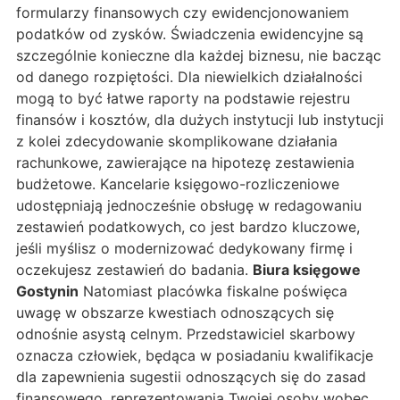
formularzy finansowych czy ewidencjonowaniem
podatków od zysków. Świadczenia ewidencyjne są
szczególnie konieczne dla każdej biznesu, nie bacząc
od danego rozpiętości. Dla niewielkich działalności
mogą to być łatwe raporty na podstawie rejestru
finansów i kosztów, dla dużych instytucji lub instytucji
z kolei zdecydowanie skomplikowane działania
rachunkowe, zawierające na hipotezę zestawienia
budżetowe. Kancelarie księgowo-rozliczeniowe
udostępniają jednocześnie obsługę w redagowaniu
zestawień podatkowych, co jest bardzo kluczowe,
jeśli myślisz o modernizować dedykowany firmę i
oczekujesz zestawień do badania.
Biura księgowe
Gostynin
Natomiast placówka fiskalne poświęca
uwagę w obszarze kwestiach odnoszących się
odnośnie asystą celnym. Przedstawiciel skarbowy
oznacza człowiek, będąca w posiadaniu kwalifikacje
dla zapewnienia sugestii odnoszących się do zasad
finansowego, reprezentowania Twojej osoby wobec