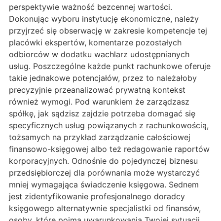
perspektywie ważność bezcennej wartości.
Dokonując wyboru instytucję ekonomiczne, należy
przyjrzeć się obserwację w zakresie kompetencje tej
placówki ekspertów, komentarze pozostałych
odbiorców w dodatku wachlarz udostępnianych
usług. Poszczególne każde punkt rachunkowe oferuje
takie jednakowe potencjałów, przez to należałoby
precyzyjnie przeanalizować prywatną kontekst
również wymogi. Pod warunkiem że zarządzasz
spółkę, jak sądzisz zajdzie potrzeba domagać się
specyficznych usług powiązanych z rachunkowością,
tożsamych na przykład zarządzanie całościowej
finansowo-księgowej albo też redagowanie raportów
korporacyjnych. Odnośnie do pojedynczej biznesu
przedsiębiorczej dla porównania może wystarczyć
mniej wymagająca świadczenie księgowa. Sednem
jest zidentyfikowanie profesjonalnego doradcy
księgowego alternatywnie specjalistki od finansów,
osoby, które pojmą uwarunkowania Twojej sytuacji