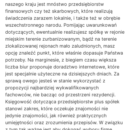
naszego kraju jest mnóstwo przedsiębiorstw
finansowych czy też skarbowych, które realizują
świadczenia zarazem lokalnie, i także też w obrębie
wszechstronnego narodu. Pomijając uwarunkowań
dotyczących, ewentualnie realizujesz spółkę w rejonie
miejskim terenie zurbanizowanym, bądź na terenie
zlokalizowanej rejonach mało zaludnionych, masz
opcję znaleźć punkt, które właśnie dopasuje Państwa
potrzeby. Na marginesie, z biegiem czasu większa
liczba biur proponuje doradztwo internetowe, które
jest specjalnie użyteczne na dzisiejszych dniach. Za
sprawą owego jesteś w stanie wykorzystać z
propozycji najbardziej wykwalifikowanych
fachowców, nie bacząc od przestrzeni rezydencji.
Księgowość dotycząca przedsiębiorstw plus spółek
stanowi zakres, które oczekuje znajomości nie
jedynie znajomości, jak również praktycznych
umiejętności oraz zrozumienia przepisów. W związku
z tym tak ważne jest aby dokonać wyboru firmę,