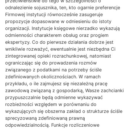
przeciwieństwie do tego w szczególności o
odnalezienie sojusznika, ten, kto ogarnie preferencje
Firmowej instytucji równocześnie zasugeruje
propozycje dopasowane w odniesieniu do istoty
organizacji. Instytucje księgowe nierzadko wykazują
odmienności charakterem obsług oraz progiem
ekspertyzy. Co do pierwsze działania dobrze jest
wnikliwie rozważyć, ewentualnie jest niezbędna Ci
zintegrowanej opieki rozrachunkowej, natomiast
ograniczając się do prowadzenia rozmów
związanego z podatkami na potrzeby ściśle
zdefiniowanych okolicznościach. W ramach
przykładu, o ile zajmujesz się niezależną pracę
zawodową związaną z gospodarką, Wasze zachcianki
przypuszczalnie będą odmienne wykazywać
rozbieżności względem w porównaniu do
wykazujących się obszerna zakład o strukturze ściśle
sprecyzowaną zdefiniowaną prawną
odpowiedzialnością. Funkcje rozliczeniowe