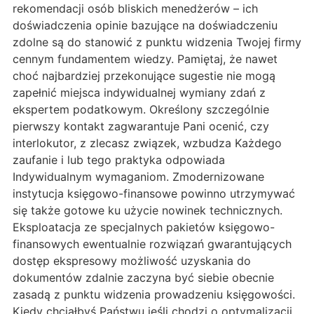
rekomendacji osób bliskich menedżerów – ich
doświadczenia opinie bazujące na doświadczeniu
zdolne są do stanowić z punktu widzenia Twojej firmy
cennym fundamentem wiedzy. Pamiętaj, że nawet
choć najbardziej przekonujące sugestie nie mogą
zapełnić miejsca indywidualnej wymiany zdań z
ekspertem podatkowym. Określony szczególnie
pierwszy kontakt zagwarantuje Pani ocenić, czy
interlokutor, z zlecasz związek, wzbudza Każdego
zaufanie i lub tego praktyka odpowiada
Indywidualnym wymaganiom. Zmodernizowane
instytucja księgowo-finansowe powinno utrzymywać
się także gotowe ku użycie nowinek technicznych.
Eksploatacja ze specjalnych pakietów księgowo-
finansowych ewentualnie rozwiązań gwarantujących
dostęp ekspresowy możliwość uzyskania do
dokumentów zdalnie zaczyna być siebie obecnie
zasadą z punktu widzenia prowadzeniu księgowości.
Kiedy chciałbyś Państwu jeśli chodzi o optymalizacji