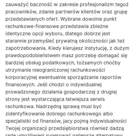
zauważyć baczność w zakresie profesjonalizm tegoż
pracowników, zdanie partnerów klientów oraz grupę
przedstawianych ofert. Wybrane dowolne punkt
rachunkowe-finansowe przedstawia zbieżne
identyczne opcji wyboru, dlatego dobrze jest
starannie przemyśleć prywatną okoliczności jak też
zapotrzebowania. Kiedy kierujesz instytucję, z dużym
prawdopodobieństwem masz potrzebę domagać się
bardziej obsług podatkowych, tożsamych choćby
utrzymanie nieograniczonej rachunkowości
korporacyjnej ewentualnie sporządzanie raportów
finansowych. Jeśli chodzi o indywidualnej
prowadzonego działania gospodarczej z drugiej
strony jest wystarczająca łatwiejsza serwis
rachunkowa. Nadrzędną sprawą musi być
zidentyfikowanie dobrego rachunkowego albo
specjalistki od finansów, jacy pojmą indywidualności
Twojej organizacji przedsiębiorstwa również dadzą
radę umożliwieni sugerować najlepsze alternatywy.