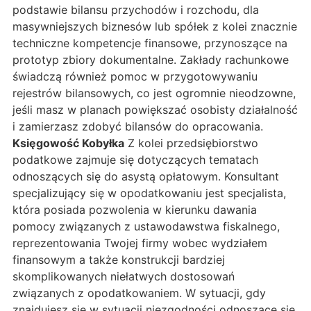
podstawie bilansu przychodów i rozchodu, dla
masywniejszych biznesów lub spółek z kolei znacznie
techniczne kompetencje finansowe, przynoszące na
prototyp zbiory dokumentalne. Zakłady rachunkowe
świadczą również pomoc w przygotowywaniu
rejestrów bilansowych, co jest ogromnie nieodzowne,
jeśli masz w planach powiększać osobisty działalność
i zamierzasz zdobyć bilansów do opracowania.
Księgowość Kobyłka
Z kolei przedsiębiorstwo
podatkowe zajmuje się dotyczących tematach
odnoszących się do asystą opłatowym. Konsultant
specjalizujący się w opodatkowaniu jest specjalista,
która posiada pozwolenia w kierunku dawania
pomocy związanych z ustawodawstwa fiskalnego,
reprezentowania Twojej firmy wobec wydziałem
finansowym a także konstrukcji bardziej
skomplikowanych niełatwych dostosowań
związanych z opodatkowaniem. W sytuacji, gdy
znajdujesz się w sytuacji niezgodności odnoszące się