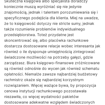
Skuteczna księgowa albo specjalista doradczy
koniecznie muszą wyróżniać się nie jedynie
znajomością, jednak i talentem porozumiewania się i
specyficznego podejścia dla klienta. Miej na uwadze,
że to księgowość dotyczy nie stricte sumy, jednak
także rozumienie problemów indywidualnego
przedsiębiorstwa. Toteż przydatne jest
skoncentrować się, albo placówka rachunkowe
dostarcza dostosowane relacje wobec interesanta jak
również o ile dysponuje umiejętnością zintegrować
świadczone możliwości na potrzeby gałęzi, gdzie
zarządzasz. Biura księgowo-finansowe zróżnicowane
są również odnośnie do wycen jak również schematu
opłatności. Niemalże zawsze najbardziej budżetowy
rachmistrz okaże się najbardziej korzystnym
rozwiązaniem. Więcej ważące bywa, by propozycja
cenowa instytucji rachunkowego pozostawała
niezawiła, co więcej wydatności pakietów
dostosowane adekwatne względem świadczonych