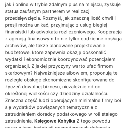
jak i online w trybie zdalnym plus na miejscu, zyskuje
status zaufanym partnerem w realizacji
przedsięwzięcia. Rozmyśl, jak znaczną ilość chwil i
presji można unikać, przyjmując z usług biegłej
finansistki lub adwokata rozliczeniowego. Kooperacja
z agencją finansowym to nie tylko codzienne obsługa
archiwów, ale także planowane projektowanie
budżetowe, które zapewnia okazję doskonalić
wydatki i ekonomicznie koordynować potencjałem
organizacji. Z jakiej przyczyny warto ufać firmom
skarbowym? Najważniejsze albowiem, proponują te
rozległe obsługę ekonomiczne skonfigurowane do
życzeń dowolnej biznesu, niezależnie od od
określonej wielkości czy dziedziny działalności.
Znaczna część ludzi operujących minimalne firmy boi
się wydatków powiązanych tematycznie z
zatrudnieniem doradcy podatkowego w roli stałego
zatrudnienia.
Księgowe Kobyłka
Z tego powodu
coraz więcej instytucji gospodarczych dokonuje