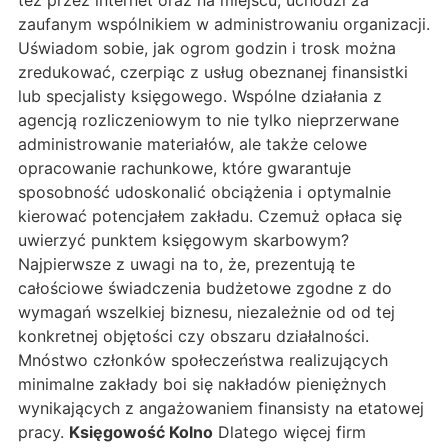
też przez internet oraz na miejscu, uchodzi za
zaufanym wspólnikiem w administrowaniu organizacji.
Uświadom sobie, jak ogrom godzin i trosk można
zredukować, czerpiąc z usług obeznanej finansistki
lub specjalisty księgowego. Wspólne działania z
agencją rozliczeniowym to nie tylko nieprzerwane
administrowanie materiałów, ale także celowe
opracowanie rachunkowe, które gwarantuje
sposobność udoskonalić obciążenia i optymalnie
kierować potencjałem zakładu. Czemuż opłaca się
uwierzyć punktem księgowym skarbowym?
Najpierwsze z uwagi na to, że, prezentują te
całościowe świadczenia budżetowe zgodne z do
wymagań wszelkiej biznesu, niezależnie od od tej
konkretnej objętości czy obszaru działalności.
Mnóstwo członków społeczeństwa realizujących
minimalne zakłady boi się nakładów pieniężnych
wynikających z angażowaniem finansisty na etatowej
pracy.
Księgowość Kolno
Dlatego więcej firm