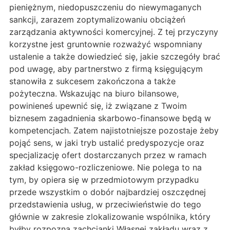
pieniężnym, niedopuszczeniu do niewymaganych
sankcji, zarazem zoptymalizowaniu obciążeń
zarządzania aktywności komercyjnej. Z tej przyczyny
korzystne jest gruntownie rozważyć wspomniany
ustalenie a także dowiedzieć się, jakie szczegóły brać
pod uwagę, aby partnerstwo z firmą księgującym
stanowiła z sukcesem zakończona a także
pożyteczna. Wskazując na biuro bilansowe,
powinieneś upewnić się, iż związane z Twoim
biznesem zagadnienia skarbowo-finansowe będą w
kompetencjach. Zatem najistotniejsze pozostaje żeby
pojąć sens, w jaki tryb ustalić predyspozycje oraz
specjalizację ofert dostarczanych przez w ramach
zakład księgowo-rozliczeniowe. Nie polega to na
tym, by opiera się w przedmiotowym przypadku
przede wszystkim o dobór najbardziej oszczędnej
przedstawienia usług, w przeciwieństwie do tego
głównie w zakresie zlokalizowanie wspólnika, który
byłby rozpozna zachcianki Własnej zakładu wraz z