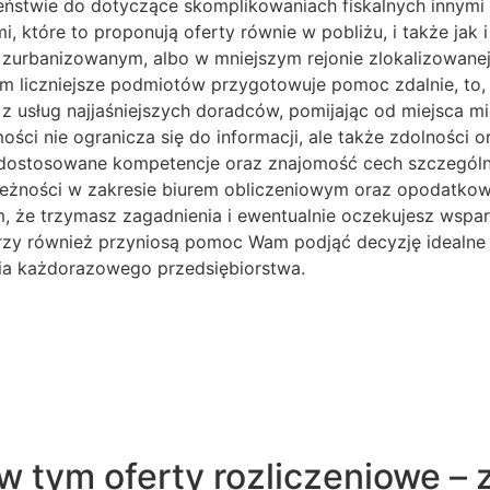
eństwie do dotyczące skomplikowaniach fiskalnych innymi 
 które to proponują oferty równie w pobliżu, i także jak i 
zurbanizowanym, albo w mniejszym rejonie zlokalizowanej 
em liczniejsze podmiotów przygotowuje pomoc zdalnie, to,
usług najjaśniejszych doradców, pomijając od miejsca mi
ści nie ogranicza się do informacji, ale także zdolności 
ię dostosowane kompetencje oraz znajomość cech szczególn
żności w zakresie biurem obliczeniowym oraz opodatkowan
że trzymasz zagadnienia i ewentualnie oczekujesz wsparc
órzy również przyniosą pomoc Wam podjąć decyzję idealne
ia każdorazowego przedsiębiorstwa.
 tym oferty rozliczeniowe – 