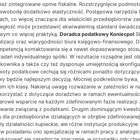
eż zintegrowane opinie fiskalne. Rozstrzygnięcie podmiot
ą swobodę dodatkowo elastyczność. Postępowa narzędzia 
ach, co więcej znaczące dla właścicieli przedsiębiorstw z
egłość może przedstawić ekwiwalentną standard świadczen
wym co więcej praktyką.
Doradca podatkowy Koniecpol
Sk
zacji oraz wiarygodności biura księgowo-finansowego. Do
ompetencją kontaktowania się a nawet dopasowanego stosu
 zadań indywidualnego spółki. W rezultacie rozsądne jest
tkownika a także czy też dysponuje umiejętnością skonfi
ioty podatkowe cechują się różnicami ponadto dotyczącym
 będzie najlepszym decyzją. Mocniej podkreślone bywa, w c
dem ich klasy. Nakieruj uwagę rozważanie w zależności w n
 korzystać z dotyczące doradztwo w ramach ewentualności
owe wsparcie na każdym zdefiniowanym fazie realizacji 
osowanie związaną z podatkami. Drugim dominującym kwesti
g dla przedsiębiorstw działających w obrębie zdefiniowanej
y działalności kupieckie, ale różne instytucje produkcyjn
st w posiadaniu ono specjalizację w ramach pracy z analog
 okazywać się zasadnicze znaczenie, w przypadku gdy cho