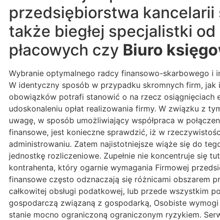
przedsiębiorstwa kancelar
także biegłej specjalistki 
płacowych czy
Biuro księg
Wybranie optymalnego radcy finansowo-skarbowego i in
W identyczny sposób w przypadku skromnych firm, jak 
obowiązków potrafi stanowić o na rzecz osiągnięciach
udoskonaleniu opłat realizowania firmy. W związku z t
uwagę, w sposób umożliwiający współpraca w połączeni
finansowe, jest konieczne sprawdzić, iż w rzeczywist
administrowaniu. Zatem najistotniejsze wiąże się do t
jednostkę rozliczeniowe. Zupełnie nie koncentruje się t
kontrahenta, który ogarnie wymagania Firmowej przeds
finansowe często odznaczają się różnicami obszarem pr
całkowitej obsługi podatkowej, lub przede wszystkim p
gospodarczą związaną z gospodarką, Osobiste wymogi e
stanie mocno ograniczoną ograniczonym ryzykiem. Serw