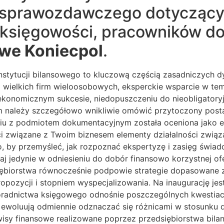
ii sprawozdawczego dotyczący
od księgowości, pracowników 
owe Koniecpol
.
stytucji bilansowego to kluczową częścią zasadniczych d
i wielkich firm wieloosobowych, eksperckie wsparcie w t
 ekonomicznym sukcesie, niedopuszczeniu do nieobligator
ym należy szczegółowo wnikliwie omówić przytoczony posta
u z podmiotem dokumentacyjnym została oceniona jako efe
ości związane z Twoim biznesem elementy działalności zw
ego, by przemyśleć, jak rozpoznać ekspertyzę i zasięg św
utaj jedynie w odniesieniu do dobór finansowo korzystnej o
iębiorstwa równocześnie podpowie strategie dopasowane 
opozycji i stopniem wyspecjalizowania. Na inaugurację jes
oradnictwa księgowego odnośnie poszczególnych kwestiach
woluują odmiennie odznaczać się różnicami w stosunku do
isy finansowe realizowane poprzez przedsiębiorstwa bilan