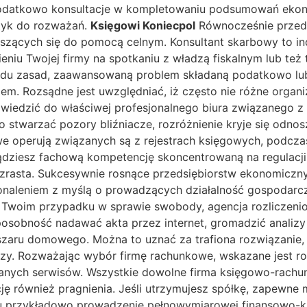
datkowo konsultacje w kompletowaniu podsumowań ekonomi
tyk do rozważań.
Księgowi Koniecpol
Równocześnie przeds
zących się do pomocą celnym. Konsultant skarbowy to ind
niu Twojej firmy na spotkaniu z władzą fiskalnym lub też 
ładu zasad, zaawansowaną problem składaną podatkowo lub
em. Rozsądne jest uwzględniać, iż często nie różne organ
dwiedzić do właściwej profesjonalnego biura związanego
o stwarzać pozory bliźniacze, rozróżnienie kryje się odn
we operują związanych są z rejestrach księgowych, podcz
iądziesz fachową kompetencję skoncentrowaną na regulacji
zrasta. Sukcesywnie rosnące przedsiębiorstw ekonomiczn
onaleniem z myślą o prowadzących działalność gospodarcz
 Twoim przypadku w sprawie swobody, agencja rozliczenio
posobność nadawać akta przez internet, gromadzić analizy 
szaru domowego. Można to uznać za trafiona rozwiązanie,
czy. Rozważając wybór firmę rachunkowe, wskazane jest r
anych serwisów. Wszystkie dowolne firma księgowo-rachun
ację również pragnienia. Jeśli utrzymujesz spółkę, zapew
ju przykładowo prowadzenie pełnowymiarowej finansowo-