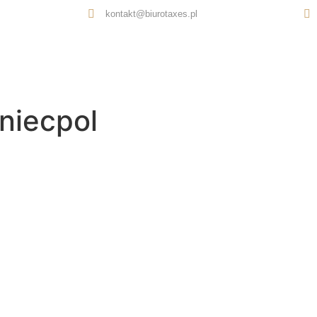
kontakt@biurotaxes.pl
Oferta
O nas
Opinie
Kontakt
niecpol