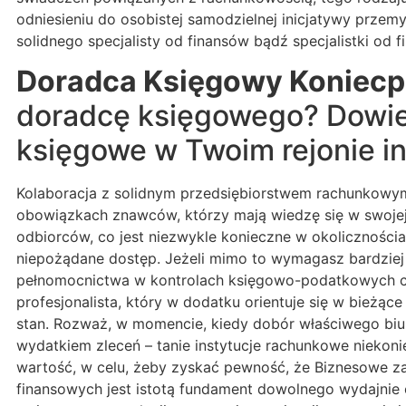
odniesieniu do osobistej samodzielnej inicjatywy prze
solidnego specjalisty od finansów bądź specjalistki od
Doradca Księgowy Koniecp
doradcę księgowego? Dowied
księgowe w Twoim rejonie in
Kolaboracja z solidnym przedsiębiorstwem rachunkowym 
obowiązkach znawców, którzy mają wiedzę się w swojej 
odbiorców, co jest niezwykle konieczne w okoliczności
niepożądane dostęp. Jeżeli mimo to wymagasz bardziej
pełnomocnictwa w kontrolach księgowo-podatkowych czy
profesjonalista, który w dodatku orientuje się w bież
stan. Rozważ, w momencie, kiedy dobór właściwego biura
wydatkiem zleceń – tanie instytucje rachunkowe niekon
wartość, w celu, żeby zyskać pewność, że Biznesowe z
finansowych jest istotą fundament dowolnego wydajnie 