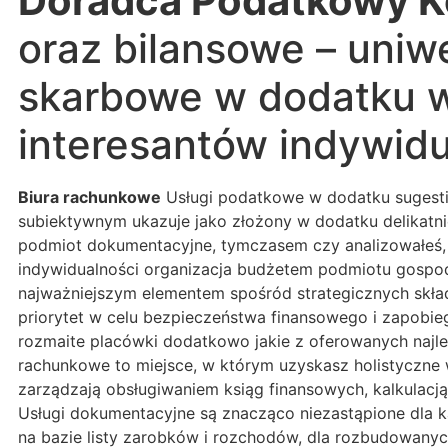
Doradca Podatkowy K
oraz bilansowe – uniw
skarbowe w dodatku w
interesantów indywidu
Biura rachunkowe
Usługi podatkowe w dodatku sugestie
subiektywnym ukazuje jako złożony w dodatku delikatni
podmiot dokumentacyjne, tymczasem czy analizowałeś, j
indywidualności organizacja budżetem podmiotu gospoda
najważniejszym elementem spośród strategicznych skła
priorytet w celu bezpieczeństwa finansowego i zapobiega
rozmaite placówki dodatkowo jakie z oferowanych najl
rachunkowe to miejsce, w którym uzyskasz holistyczne 
zarządzają obsługiwaniem ksiąg finansowych, kalkulac
Usługi dokumentacyjne są znacząco niezastąpione dla ka
na bazie listy zarobków i rozchodów, dla rozbudowanyc