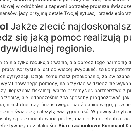
mysłowej w odróżnieniu zapewni potrzebę prostsza świadcze
 finansów, jacy przyjmą detale Twojej sytuacji przedsiębi
ol
Jakże zlecić najdoskonals
z się jaką pomoc realizują 
dywidualnej regionie.
to nie tylko redukcja trwania, ale oprócz tego harmonię 
pracy. Korzystnie jest co więcej uwypuklić, że kompetent
ach cyfryzacji. Dzięki temu masz przekonanie, że Związan
 wyrafinowanego pomocy, na przykład w dziedzinie wykony
 ulepszenia fiskalnej, warto przemyśleć partnerstwo z 
ące przepisy, ale jednocześnie zna sposoby prognozować, j
, nieistotne, czy, finansowego, bądź daninowego, powinie
iecznie świadczą należytą wiarygodność. W pewnych sytua
asoby są dokumentowane profesjonalnie. Kompetentna rach
efektywnego działalności.
Biuro rachunkowe Koniecpol
Ko