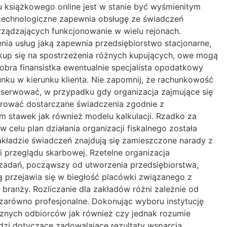
u książkowego online jest w stanie być wyśmienitym
technologiczne zapewnia obsługę ze świadczeń
arządzających funkcjonowanie w wielu rejonach.
ia usług jaką zapewnia przedsiębiorstwo stacjonarne,
up się na spostrzeżenia różnych kupujących, owe mogą
bra finansistka ewentualnie specjalista opodatkowy
nku w kierunku klienta. Nie zapomnij, że rachunkowość
 obserwować, w przypadku gdy organizacja zajmujące się
gurować dostarczane świadczenia zgodnie z
 stawek jak również modelu kalkulacji. Rzadko za
elu plan działania organizacji fiskalnego została
akładzie świadczeń znajdują się zamieszczone narady z
 przeglądu skarbowej. Rzetelne organizacja
zadań, począwszy od utworzenia przedsiębiorstwa,
ą przejawia się w biegłość placówki związanego z
 branży. Rozliczanie dla zakładów różni zależnie od
e zarówno profesjonalne. Dokonując wyboru instytucję
icznych odbiorców jak również czy jednak rozumie
dzi dotyczące zadowalające rezultaty wsparcia