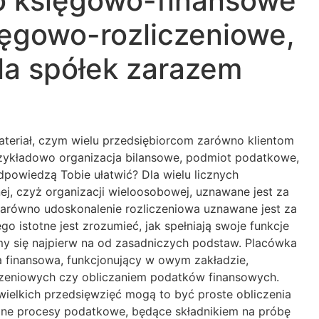
o księgowo-finansowe
ięgowo-rozliczeniowe,
a spółek zarazem
teriał, czym wielu przedsiębiorcom zarówno klientom
rzykładowo organizacja bilansowe, podmiot podatkowe,
powiedzą Tobie ułatwić? Dla wielu licznych
j, czyż organizacji wieloosobowej, uznawane jest za
arówno udoskonalenie rozliczeniowa uznawane jest za
o istotne jest zrozumieć, jak spełniają swoje funkcje
y się najpierw na od zasadniczych podstaw. Placówka
a finansowa, funkcjonujący w owym zakładzie,
iczeniowych czy obliczaniem podatków finansowych.
wielkich przedsięwzięć mogą to być proste obliczenia
yczne procesy podatkowe, będące składnikiem na próbę