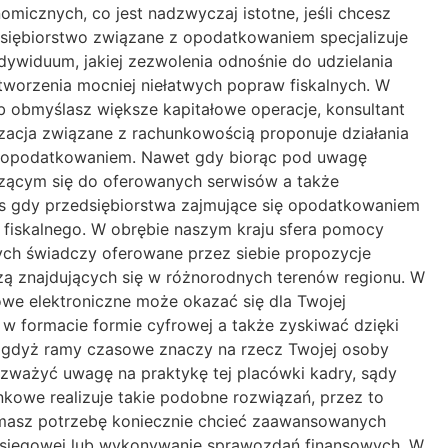
cznych, co jest nadzwyczaj istotne, jeśli chcesz
iębiorstwo związane z opodatkowaniem specjalizuje
ywiduum, jakiej zezwolenia odnośnie do udzielania
tworzenia mocniej niełatwych popraw fiskalnych. W
 obmyślasz większe kapitałowe operacje, konsultant
izacja związane z rachunkowością proponuje działania
 z opodatkowaniem. Nawet gdy biorąc pod uwagę
oszącym się do oferowanych serwisów a także
as gdy przedsiębiorstwa zajmujące się opodatkowaniem
 fiskalnego. W obrębie naszym kraju sfera pomocy
ych świadczy oferowane przez siebie propozycje
ą znajdujących się w różnorodnych terenów regionu. W
we elektroniczne może okazać się dla Twojej
w formacie formie cyfrowej a także zyskiwać dzięki
 gdyż ramy czasowe znaczy na rzecz Twojej osoby
ozważyć uwagę na praktykę tej placówki kadry, sądy
kowe realizuje takie podobne rozwiązań, przez to
ne masz potrzebę koniecznie chcieć zaawansowanych
księgowej lub wykonywanie sprawozdań finansowych. W