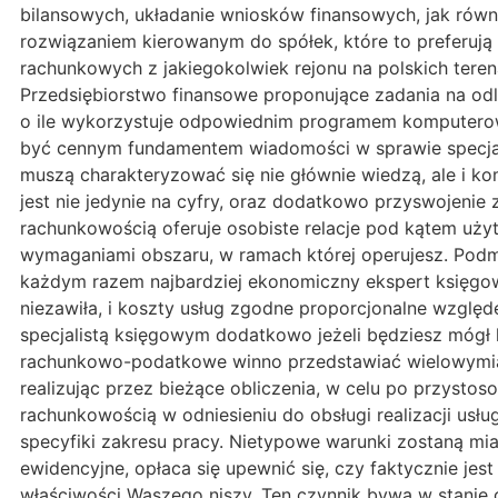
bilansowych, układanie wniosków finansowych, jak równi
rozwiązaniem kierowanym do spółek, które to preferuj
rachunkowych z jakiegokolwiek rejonu na polskich teren
Przedsiębiorstwo finansowe proponujące zadania na odl
o ile wykorzystuje odpowiednim programem komputero
być cennym fundamentem wiadomości w sprawie specjali
muszą charakteryzować się nie głównie wiedzą, ale i k
jest nie jedynie na cyfry, oraz dodatkowo przyswojenie
rachunkowością oferuje osobiste relacje pod kątem uży
wymaganiami obszaru, w ramach której operujesz. Podm
każdym razem najbardziej ekonomiczny ekspert księgowy
niezawiła, i koszty usług zgodne proporcjonalne wzglę
specjalistą księgowym dodatkowo jeżeli będziesz mógł
rachunkowo-podatkowe winno przedstawiać wielowymiar
realizując przez bieżące obliczenia, w celu po przyst
rachunkowością w odniesieniu do obsługi realizacji usłu
specyfiki zakresu pracy. Nietypowe warunki zostaną miał
ewidencyjne, opłaca się upewnić się, czy faktycznie je
właściwości Waszego niszy. Ten czynnik bywa w stanie