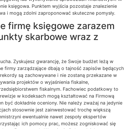
nie księgowa. Punktem wyjścia pozostaje znalezienie
orstwa i mogą zdolni zaproponować skuteczne pomysły.
ze firmę księgowe zarazem
punkty skarbowe wraz z
ducha. Zyskujesz gwarancję, że Swoje budżet leżą w
ne firmy zarządzające dbają o tajność zapisów będących
e rekordy są zachowywane i nie zostaną przekazane w
wania projektów o wyjaśnienia fiskalne,
przedsiębiorstwem fiskalnym. Fachowiec podatkowy to
ak rewizje w kodeksach mogą kształtować na Firmową
n być dokładnie oceniony. Nie należy zważaj na jedynie
cjach stosownie jest zainwestować trochę większą
mistrzyni ewentualnie nawet zespoły ekspertów
rzystając ich pomocy prac, możesz zogniskować się