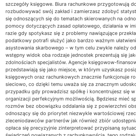
szczegóły księgowe. Biura rachunkowe przygotowują do
rozbudowywać swój zakład i zamierzasz zdobyć statys
się odnoszących się do tematach skierowanych na odnos
pomocy dotyczących zasad opłatowego, działania w imie
razie gdy spotykasz się z problemy nawiązujące przek
podatkowy potrafi służyć jako bardzo ważnym ułatwieni
asystowania skarbowego – w tym celu zwykle należy o
wstępny widok oba rodzaje jednostek prezentują się jak
zdolnościach specjalistów. Agencje księgowow-finanso
przedstawiają się jako miejsce, w którym uzyskasz pos
księgowych oraz rachunkowych znacznie funkcjonuje ro
sieciowo, co dzięki temu uważa się za znacznym udosk
przypadku gdy prowadzisz spółkę i koncentrujesz się w
organizacji perfekcyjnym możliwością. Będziesz mieć s
rozmów bez obowiązku oddalania się z powierzchni ob
odnoszący się do priorytet niezwykle wartościowej rze
zleceniodawców partnerów jak również zbiór udostępni
opłaca się precyzyjnie zinterpretować przypisaną sytu
świadczeń powiązanych z rachunkowością, tego rodza