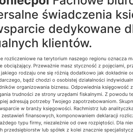
oniecpol
Fachowe biur
ersalne świadczenia ks
sparcie dedykowane dl
alnych klientów.
 rozliczeniowe na terytorium naszego regionu oznacza ma
e obciążający. Przeważnie masz styczność z pojęciami, p
akiego rodzaju one się różnią dodatkowo jak dokładnie od
rczego, bądź chodzi o osobistej działalności indywidualne
dników organizowania biznesu. Odpowiednia księgowość z
nia trudności ze strony urzędami fiskalnymi. Z powodu teg
epiej adresują potrzeby Twojego zapotrzebowaniom. Skupm
wsparcie w branży księgowości. Rachmistrz lub analityczk
ją zestawień finansowych, komponowaniem deklaracji rozl
żdego typu firmy, niezależnie od owe rozpiętości. Dla nie
h przedsiębiorstw lub spółek z kolei znacznie specjalist