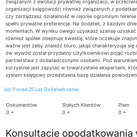
związanym z ewolucji prywatnej organizacji, w przeciwi
organizacji księgowości również związanych z podatkami,
czy zarządzasz działalność w rejonie ogromnym terenie 
spełni prywatne preferencje. Na dodatek, z każdym dni
momentach. W wyniku owego uzyskasz szansę uzyskać z 
również spółek obejmuje kwestię, które oczekuje znajomo
ważne jest żeby znaleźć biuro, jakąś charakteryzuje s
ów wywód został przydatny Użytkownikowi pojąć rozbie
partnerstwa z doświadczonymi osobami. Pod warunkiem, 
korzystnie jest zapytać w towarzystwie ekspertami, kt
system księgowy przedstawia bazę działania powodzen
Już Ponad 25 Lat Doświadczenia
Dokumentów
Stałych Klientów
Pism
0
+
0
+
0
+
Konsultacje opodatkowania w