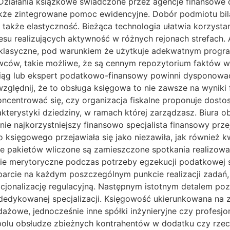
Działania książkowe świadczone przez agencje finansowe 
akże zintegrowane pomoc ewidencyjne. Dobór podmiotu bi
 także elastyczność. Bieżąca technologia ułatwia korzysta
znesu realizujących aktywność w różnych rejonach strefach.
ro klasyczne, pod warunkiem że użytkuje adekwatnym pro
wców, takie możliwe, że są cennym repozytorium faktów 
iąg lub ekspert podatkowo-finansowy powinni dysponować n
względnij, że to obsługa księgowa to nie zawsze na wyniki
ncentrować się, czy organizacja fiskalne proponuje dost
akterystyki dziedziny, w ramach której zarządzasz. Biura 
nie najkorzystniejszy finansowo specjalista finansowy prz
o księgowego przejawiała się jako niezawiła, jak równie
zie pakietów wliczone są zamieszczone spotkania realizo
ie merytoryczne podczas potrzeby egzekucji podatkowej s
rcie na każdym poszczególnym punkcie realizacji zadań, z
cjonalizację regulacyjną. Następnym istotnym detalem poz
dedykowanej specjalizacji. Księgowość ukierunkowana na za
ażowe, jednocześnie inne spółki inżynieryjne czy profesj
polu obsłudze zbieżnych kontrahentów w dodatku czy rzecz