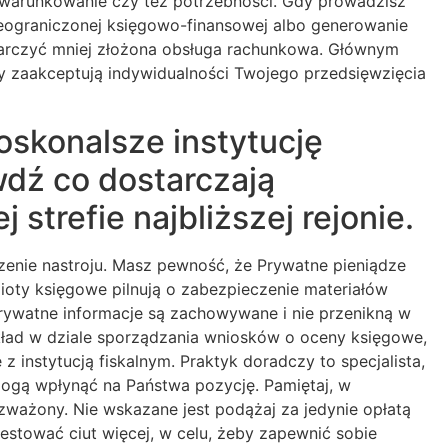
uwarunkowanie czy też potrzebności. Gdy prowadzisz
ieograniczonej księgowo-finansowej albo generowanie
tarczyć mniej złożona obsługa rachunkowa. Głównym
by zaakceptują indywidualności Twojego przedsięwzięcia
skonalsze instytucję
dź co dostarczają
strefie najbliższej rejonie.
szenie nastroju. Masz pewność, że Prywatne pieniądze
ioty księgowe pilnują o zabezpieczenie materiałów
Prywatne informacje są zachowywane i nie przenikną w
kład w dziale sporządzania wniosków o oceny księgowe,
 instytucją fiskalnym. Praktyk doradczy to specjalista,
mogą wpłynąć na Państwa pozycję. Pamiętaj, w
zważony. Nie wskazane jest podążaj za jedynie opłatą
westować ciut więcej, w celu, żeby zapewnić sobie