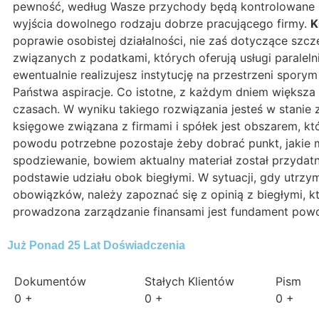
pewność, według Wasze przychody będą kontrolowane n
wyjścia dowolnego rodzaju dobrze pracującego firmy.
K
poprawie osobistej działalności, nie zaś dotyczące sz
związanych z podatkami, których oferują usługi paralel
ewentualnie realizujesz instytucję na przestrzeni spory
Państwa aspiracje. Co istotne, z każdym dniem większa
czasach. W wyniku takiego rozwiązania jesteś w stanie z
księgowe związana z firmami i spółek jest obszarem, któ
powodu potrzebne pozostaje żeby dobrać punkt, jakie m
spodziewanie, bowiem aktualny materiał został przyda
podstawie udziału obok biegłymi. W sytuacji, gdy utrz
obowiązków, należy zapoznać się z opinią z biegłymi, 
prowadzona zarządzanie finansami jest fundament powo
Już Ponad 25 Lat Doświadczenia
Dokumentów
Stałych Klientów
Pism
0
+
0
+
0
+