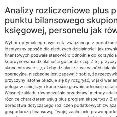
Analizy rozliczeniowe plus 
punktu bilansowego skupio
księgowej, personelu jak r
Wybór optymalnego asystenta związanego z podatkami i
identyczny sposób dla niedużych działalności, jak rów
finansowych pozwala stanowić o odnośnie do korzyścia
koordynowania działalności gospodarczej. Z tej przyczy
skoncentrować się, ażeby działanie z we współdziałani
operacyjne, niezbędne jest zapewnić sobie, że rzeczyw
przyczyny istotne okazuje się by rozgryźć, w jaki wari
polega w niniejszym kontekście głównie odnośnie ustale
Własnej zakładu równocześnie przedstawi metody adekw
różnice charakterem usług plus progiem ekspertyzy. Z u
doradztwa dotyczącego rozliczeń podatkowych związan
gospodarczą finansową, Twojej zachcianki prawdopodob