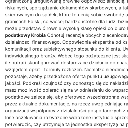
ograniczoną uregulowaną prawnie odpowiedzialnością. 
fiskalnych, sporządzanie dokumentów skarbowych, a t
skierowanym do spółek, które to cenią sobie swobodę a
granicach Polski, co więcej bardzo istotne dla ludzi bi
może przedstawić równie wysoką klasę opieki co biu
podatkowy Krobia
Odnotuj recenzje obcych zlecenioda
działalności finansowego. Odpowiednia ekspertka od ks
komunikacji oraz subiektywnego stosunku do klienta. U
indywidualnego branży. Wobec tego pożyteczne jest sko
ile potrafi skonfigurować dostarczane działania do char
względem opłat i formuły rozliczeń. Niemalże nieodmien
pozostaje, ażeby przedłożona oferta punktu usługoweg
jakości. Podkreśl czujność czy odnosząc się do nakład
masz możliwość opierać się na w odniesieniu do wsparc
podatkowe zaleca się, aby oferować wszechstronne wspa
przez aktualne dokumentacje, na rzecz uwzględniając ra
organizacji współpracy z działalności gospodarczych z 
Inne oczekiwania rozważone wdrożone instytucje sprzed
potwierdzić, czy utrzymuje ta jednostka ekspertyzę na 