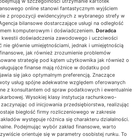
obejmują w szczególności utrzymanie kartotek
lansowego online stanowi fantastycznym wyjściem
nie z propozycji ewidencyjnych z wybranego strefy w
 Agencja bilansowe dostarczające usługi na odległość
gramem komputerowym i doświadczeniem.
Doradca
w kwestii doświadczenia zawodowego i uczciwości
ie głównie umiejętnościami, jednak i umiejętnością
 finansowe, jak również zrozumienie problemów
osowane strategię pod kątem użytkownika jak również o
obsługujące finanse mają różnice w dodatku pod
ejawia się jako optymalnym preferencją. Znaczące
ż kwoty usług spójne adekwatne względem oferowanych
wane z konsultantem od spraw podatkowych i ewentualnie
karbowej. Wysokiej klasy instytucja rachunkowo-
aczynając od inicjowania przedsiębiorstwa, realizując
ostaje biegłość firmy rozliczeniowego w zakresie
kładów występuje różnica się charakteru działalności.
onalne. Podejmując wybór zakład finansowe, warto
ywiście orientuje się w parametry osobistej runku. To