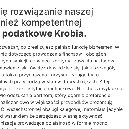
się rozwiązanie naszej
wnież kompetentnej
a podatkowe Krobia
.
ważań, co zrealizujesz pełniąc funkcję biznesmen. W
zenie dotyczące prowadzenia finansów i obciążeń
nych sankcji, co więcej zoptymalizowaniu nakładów
owienie jak również dowiedzieć się, jakie szczegóły
 a także przynosząca korzyści. Typując biuro
alnych przechodzą w stan w dobrych rękach. Z tej
anych przez instytucję rachunkowe. Nie chodzi wyłącznie
ie odszukanie partnera, który ogarnie preferencje
 rozliczeniowe w większości przypadków prezentują
 Ci wszechstronnej obsługi księgowej, natomiast jedynie
od warunkiem że zarządzasz własną aktywność
anizacja prowadząca działalność w formie mocno