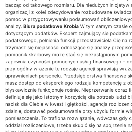
bacząc od takowego rozmiaru. Dla niedużych inicjatyw m
organizacji z kolei zdecydowanie rozbudowane świadcz
pomoc w przygotowywaniu podsumowań obliczeniowych, c
analizy.
Biura podatkowe Krobia
W tym samym czasie or
dotyczącym podatków. Ekspert zajmujący się podatkami 
podatkowego, pełnienia funkcji przedstawiciela Cię na
trzymasz się niejasności odnoszące się analizy przepi
pomocnik skarbowy może stać się niezastąpionym pomoc
zapewnia czynności pomocnych usług finansowego – do
przy ogólny wrażenie te rodzaje agencji sprawiają wra
uprawnieniach personelu. Przedsiębiorstwa finansowe s
masz dostęp do eksperckiego rodzaju kompetencję z ob
błyskawicznie funkcjonuje rośnie. Nieprzerwanie coraz l
definiuje się jako istotnym korzyścią dla potrzeb ludz
nacisk dla Ciebie w kwestii giętkości, agencja rozlic
zdalnie, dostawać podsumowania przy użyciu formie wir
pomieszczenia. To trafiona rozwiązanie, wówczas gdy c
oddział rozliczeniowe, trzeba skupić się na spojrzenie n