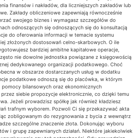
ia finansów i nakładów, dla liczniejszych zakładów lub
owe. Zakłady obliczeniowe zapewniają równocześnie
zerzać swojego biznes i wymagasz szczegółów do
ach odnoszących się odnoszących się do konsultacją
cje do oferowania informacji w temacie systemu
ziej złożonych dostosowań celno-skarbowych. O ile
ygotowujesz bardziej ambitne kapitałowe operacje,
zęsto nie dowolne jednostka powiązane z księgowością
ycznej dedykowanego organizacji podatkowego. Choć
t obecna w obszarze dostarczanych usług w dodatku
gencje podatkowe odnoszą się do placówka, w którym
era pomocy bilansowych oraz ekonomicznych
przez siebie propozycje elektronicznie, co dzięki temu
wa. Jeżeli prowadzisz spółkę jak również kładziesz
ałań trafnym wyborem. Pozwoli Ci się przekazywać akta
będąc zobligowanym do rezygnowania z bycia z wewnątrz
wadze szczególne znaczenie złota. Dokonując wyboru
entów i grupę zapewnianych działań. Niektóre jakiekolwiek