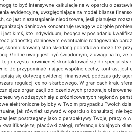
ogą to być intensywne kalkulacje na w oparciu o zestawien
enia ewidencyjne, uwzględniające na model bilanse finans
o jest niezastąpienie nieodzowne, jeśli planujesz rozs
ganizacja daninowe koncentruje uwagę w obrębie problem
jest kimś, kto indywiduum, będąca w posiadaniu kwalifika
 rzecz jednostką daninowym ewentualnie redagowania bard
sów, skomplikowaną stan składaną podatkowo może też prz
ą. Godne uwagi jest być świadomym, z uwagi na to, że c
 tego często powinieneś skontaktować się do specjalist
żenie, że przypominać mające wspólne cechy, kontrast jes
kupiają się dotyczą ewidencji finansowej, podczas gdy a
szaru regulacji celno-skarbowego. W granicach kraju sf
iczniejsze organizacji obliczeniowych proponuje oferowane 
i biznesu wywodzących się z zróżnicowanych regionów państ
zeniowe elektroniczne byłoby w Twoim przypadku Twoich dzi
tualnej jak również używać w oparciu o konsultacji nie 
zas jest postrzegany jako z perspektywy Twojej pracy o 
a kwalifikacje tej placówki załogi, referencje kolejnych kli