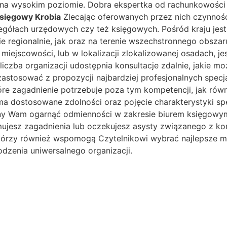
a wysokim poziomie. Dobra ekspertka od rachunkowości 
sięgowy Krobia
Zlecając oferowanych przez nich czynnośc
czegółach urzędowych czy też księgowych. Pośród kraju je
nie regionalnie, jak oraz na terenie wszechstronnego obsz
m miejscowości, lub w lokalizacji zlokalizowanej osadach, 
 liczba organizacji udostępnia konsultacje zdalnie, jakie
astosować z propozycji najbardziej profesjonalnych specjal
re zagadnienie potrzebuje poza tym kompetencji, jak równi
a dostosowane zdolności oraz pojęcie charakterystyki spe
tny Wam ogarnąć odmienności w zakresie biurem księgowym
ymujesz zagadnienia lub oczekujesz asysty związanego z k
którzy również wspomogą Czytelnikowi wybrać najlepsze m
dzenia uniwersalnego organizacji.