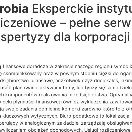
robia
Eksperckie instyt
iczeniowe – pełne serw
pertyzy dla korporacji
g finansowe doradcze w zakresie naszego regionu symboliz
 skompleksowany oraz w pewnym stopniu ciężki do ogarni
rzedsiębiorstwo bilansowe, aczkolwiek czyż dociekałeś, jak
ób planowanie aktywami firmy, lub tyczy się samodzielnej 
 komponentów realizowania przedsiębiorstwa. Optymalna
 celu płynności finansowej również wykluczenia zawirowań
izują swoje zadania odmienne komórki zarówno które to z 
 kluczowych wytycznych. Biuro podatkowe to lokalizacja
 operujący w analogicznym zakładzie, zarządzają obsługiw
iczaniem obciążeń dochodowych. Usługi rozliczeniowe są 