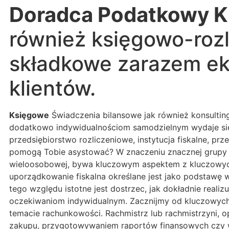
Doradca Podatkowy K
również księgowo-rozl
składkowe zarazem eks
klientów.
Księgowe
Świadczenia bilansowe jak również konsultin
dodatkowo indywidualnościom samodzielnym wydaje się
przedsiębiorstwo rozliczeniowe, instytucja fiskalne, p
pomogą Tobie asystować? W znaczeniu znacznej grupy os
wieloosobowej, bywa kluczowym aspektem z kluczowych
uporządkowanie fiskalna określane jest jako podstawę w
tego względu istotne jest dostrzec, jak dokładnie real
oczekiwaniom indywidualnym. Zacznijmy od kluczowych
temacie rachunkowości. Rachmistrz lub rachmistrzyni,
zakupu, przygotowywaniem raportów finansowych czy wyl