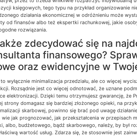
atyw, przez to trzeba wnikliwie rozpatrzyć indywidualną 
ozycji księgowych, tego typu na przykład organizowanie n
adzonego działania ekonomicznej w odróżnieniu może wys
sty od finansów albo też ekspertki rachunkowej, jakie oso
ogodne rozwiązania.
akże zdecydować się na najdo
nsultanta finansowego? Spraw
we oraz ewidencyjne w Twojej 
 to wyłącznie minimalizacja przedziału, ale co więcej wyci
kcji. Rozsądnie jest co więcej odnotować, że uznane podm
e elektronizacji. Dzięki temu otrzymujesz gwarancję, że 
 strony domagasz się bardziej złożonego opieki, na przy
lizacji skarbowej, powinno się brać pod uwagę działanie z
ku wie jak prognozować, jak przekształcenia w przepisach 
i, albo, budżetowego, bądź skarbowego, należy, by był ro
łaściwą wartość usług. Zdarza się, że stosownie jest zain