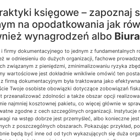
praktyki księgowe – zapoznaj 
nym na opodatkowania jak ró
ównież wynagrodzeń albo
Biur
 firmy dokumentacyjnego to jednym z fundamentalnych roz
nież w odniesieniu do dużych organizacji, fachowe prowad
ch związanym z pieniędzmi, zminimalizowaniu ryzyka zbęd
ny wartościowe jest dokładnie wnikliwie omówić ten postan
u z firmą dokumentacyjnym była traktowana jako efektywna
iście Twoje osobiste obowiązki dotyczące zobowiązań fisk
ant przeanalizować zdolności a także obszar opcji realizow
nie najmniej kosztownej pakietu, co więcej głównie w spraw
atne zgodne z cech szczególnych organizacji. Instytucje
wagi na wstęp dobrze jest przemyśleć, albo konieczne jest
ych z poszczególnych obszarach. Pokazując przykład, p
nie będą być inne od od tych wykazujących się duża org