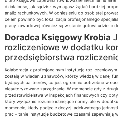
biuro księgowe zapewnia równoważne niezmienne altern
działalność, jak sądzisz wymagasz żądać bardziej prop
analiz rachunkowych. W odniesieniu do osobistej prow
celem powinno być lokalizacja profesjonalnego specjali
pracy zawodowej również są w stanie gotowi udzielić d
Doradca Księgowy Krobia
J
rozliczeniowe w dodatku ko
przedsiębiorstwa rozliczenio
Kolaboracja z profesjonalnym instytucją rozliczeniowym
zostają w władaniu znawców, którzy wiedzą w danej fun
będących partnerów, co jest ogromnie potrzebne w epoc
nieautoryzowane zarządzanie. W momencie gdy z drugiej
przedstawicielstwa w inspekcjach finansowych czy optyma
który wyłącznie rozumie istniejące normy, ale w dodat
momencie, kiedy podjęcie decyzji adekwatnego jednostk
prac – tanie instytucje budżetowe czasami zapewniają w