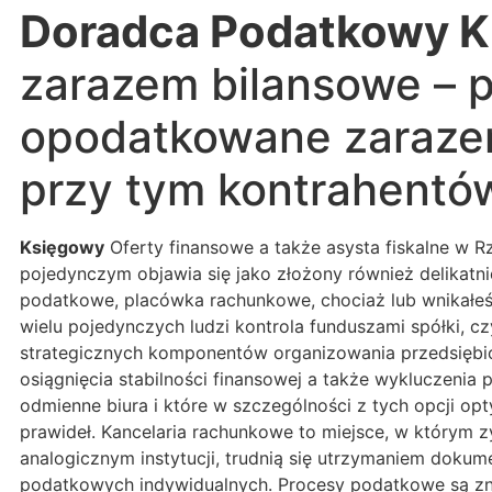
Doradca Podatkowy K
zarazem bilansowe – p
opodatkowane zarazem
przy tym kontrahentó
Księgowy
Oferty finansowe a także asysta fiskalne w R
pojedynczym objawia się jako złożony również delikatn
podatkowe, placówka rachunkowe, chociaż lub wnikałeś 
wielu pojedynczych ludzi kontrola funduszami spółki,
strategicznych komponentów organizowania przedsiębi
osiągnięcia stabilności finansowej a także wykluczeni
odmienne biura i które w szczególności z tych opcji o
prawideł. Kancelaria rachunkowe to miejsce, w którym 
analogicznym instytucji, trudnią się utrzymaniem doku
podatkowych indywidualnych. Procesy podatkowe są zna