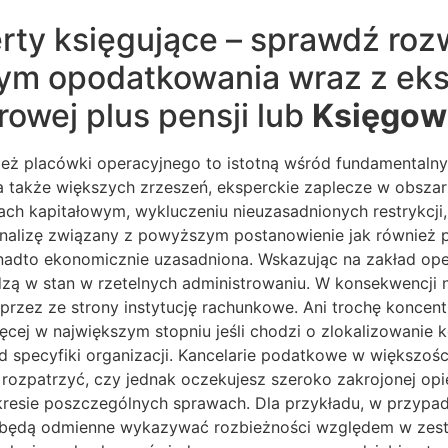
ferty księgujące – sprawdź ro
ym opodatkowania wraz z eksp
rowej plus pensji lub
Księgow
 placówki operacyjnego to istotną wśród fundamentalnych 
 także większych zrzeszeń, eksperckie zaplecze w obszarz
h kapitałowym, wykluczeniu nieuzasadnionych restrykcji,
nalizę związany z powyższym postanowienie jak również p
adto ekonomicznie uzasadniona. Wskazując na zakład oper
ą w stan w rzetelnych administrowaniu. W konsekwencji n
rzez ze strony instytucję rachunkowe. Ani trochę koncentr
cej w największym stopniu jeśli chodzi o zlokalizowanie k
od specyfiki organizacji. Kancelarie podatkowe w większo
 rozpatrzyć, czy jednak oczekujesz szeroko zakrojonej op
esie poszczególnych sprawach. Dla przykładu, w przypad
 będą odmienne wykazywać rozbieżności względem w zestaw