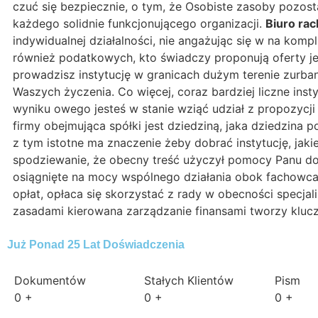
czuć się bezpiecznie, o tym, że Osobiste zasoby pozos
każdego solidnie funkcjonującego organizacji.
Biuro ra
indywidualnej działalności, nie angażując się w na komp
również podatkowych, kto świadczy proponują oferty je
prowadzisz instytucję w granicach dużym terenie zurba
Waszych życzenia. Co więcej, coraz bardziej liczne in
wyniku owego jesteś w stanie wziąć udział z propozycji
firmy obejmująca spółki jest dziedziną, jaka dziedzina 
z tym istotne ma znaczenie żeby dobrać instytucję, ja
spodziewanie, że obecny treść użyczył pomocy Panu do
osiągnięte na mocy wspólnego działania obok fachowc
opłat, opłaca się skorzystać z rady w obecności specja
zasadami kierowana zarządzanie finansami tworzy klucz
Już Ponad 25 Lat Doświadczenia
Dokumentów
Stałych Klientów
Pism
0
+
0
+
0
+