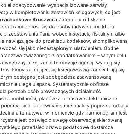
z kolei zdecydowanie wyspecjalizowane serwisy
stę w kompletowaniu zestawień księgowych, co jest
a rachunkowe Kruszwica
Zatem biuro fiskalne
podatkami odnosi się do osoby indywiduum, która
 przedstawiania Pana wobec instytucją fiskalnym albo
nia nawiązujące do przekładu kodeksów, skomplikowaną
awdzać się jako niezastąpionym ułatwieniem. Godne
a doradztwa związanego z opodatkowaniem – w tym celu
ewnętrzny przejrzenie te rodzaje agencji wydają się
ów. Firmy zajmujące się księgowością koncentrują się
w którym dostępna jest zdobędziesz zaawansowaną
icznie ulega ulepsza. Systematycznie obfitsze
 dla potrzeb osób prowadzących działalność
ośnie mobilności, placówka bilansowe elektroniczne
omocą sieci, zapewniać sobie analizy poprzez rodzaju
a idealna alternatywa, w momencie gdy harmonogram jest
orzystne jest poświęcić uwagę obserwację skierowaną
szystkiego przedsiębiorstwo podatkowe dostarcza