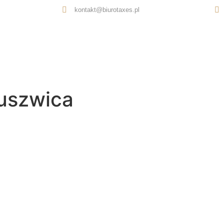
kontakt@biurotaxes.pl
Oferta
O nas
Opinie
Kontakt
uszwica