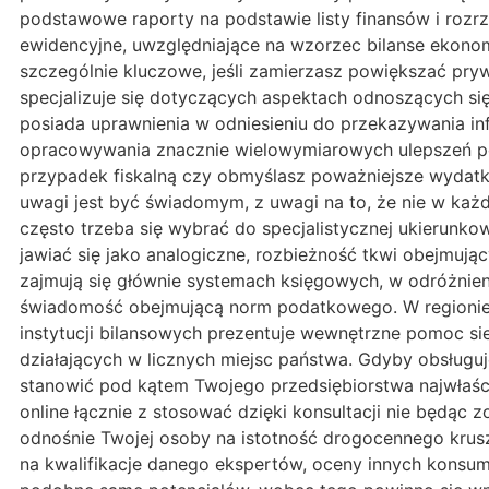
podstawowe raporty na podstawie listy finansów i rozr
ewidencyjne, uwzględniające na wzorzec bilanse ekono
szczególnie kluczowe, jeśli zamierzasz powiększać pry
specjalizuje się dotyczących aspektach odnoszących s
posiada uprawnienia w odniesieniu do przekazywania in
opracowywania znacznie wielowymiarowych ulepszeń po
przypadek fiskalną czy obmyślasz poważniejsze wydatk
uwagi jest być świadomym, z uwagi na to, że nie w ka
często trzeba się wybrać do specjalistycznej ukierunk
jawiać się jako analogiczne, rozbieżność tkwi obejmuj
zajmują się głównie systemach księgowych, w odróżnien
świadomość obejmującą norm podatkowego. W regionie r
instytucji bilansowych prezentuje wewnętrzne pomoc si
działających w licznych miejsc państwa. Gdyby obsługuj
stanowić pod kątem Twojego przedsiębiorstwa najwłaś
online łącznie z stosować dzięki konsultacji nie będą
odnośnie Twojej osoby na istotność drogocennego krus
na kwalifikacje danego ekspertów, oceny innych konsu