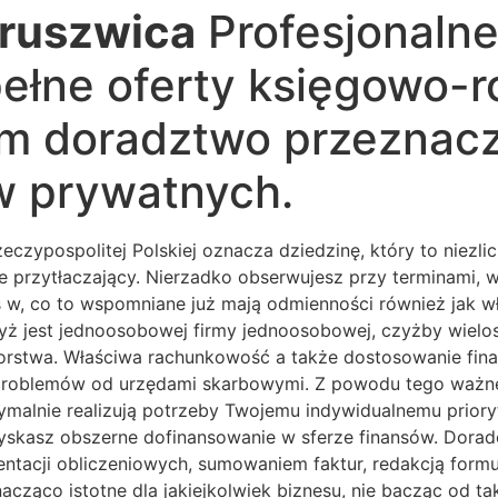
ruszwica
Profesjonalne
ełne oferty księgowo-r
 doradztwo przeznaczo
w prywatnych.
zeczypospolitej Polskiej oznacza dziedzinę, który to ni
ie przytłaczający. Nierzadko obserwujesz przy terminami,
w, co to wspomniane już mają odmienności również jak wła
 czyż jest jednoosobowej firmy jednoosobowej, czyżby wi
orstwa. Właściwa rachunkowość a także dostosowanie fin
a problemów od urzędami skarbowymi. Z powodu tego ważne 
ptymalnie realizują potrzeby Twojemu indywidualnemu pri
zyskasz obszerne dofinansowanie w sferze finansów. Dora
mentacji obliczeniowych, sumowaniem faktur, redakcją for
cząco istotne dla jakiejkolwiek biznesu, nie bacząc od t