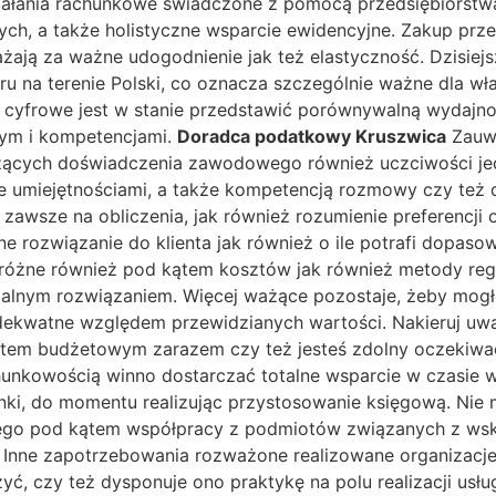
ziałania rachunkowe świadczone z pomocą przedsiębiorstw
ych, a także holistyczne wsparcie ewidencyjne. Zakup pr
ażają za ważne udogodnienie jak też elastyczność. Dzisiej
ru na terenie Polski, co oznacza szczególnie ważne dla wł
 cyfrowe jest w stanie przedstawić porównywalną wydajnoś
ym i kompetencjami.
Doradca podatkowy Kruszwica
Zauwa
ących doświadczenia zawodowego również uczciwości jed
ie umiejętnościami, a także kompetencją rozmowy czy te
 zawsze na obliczenia, jak również rozumienie preferencj
 rozwiązanie do klienta jak również o ile potrafi dopaso
różne również pod kątem kosztów jak również metody regul
malnym rozwiązaniem. Więcej ważące pozostaje, żeby mog
 adekwatne względem przewidzianych wartości. Nakieruj u
em budżetowym zarazem czy też jesteś zdolny oczekiwać
 rachunkowością winno dostarczać totalne wsparcie w czas
nki, do momentu realizując przystosowanie księgową. Nie
 pod kątem współpracy z podmiotów związanych z wskaza
 Inne zapotrzebowania rozważone realizowane organizacje
zyć, czy też dysponuje ono praktykę na polu realizacji us