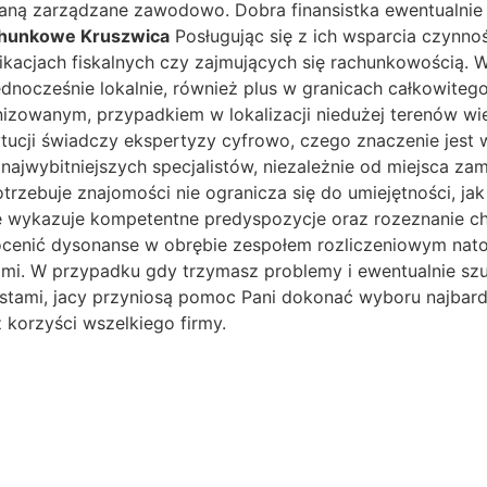
taną zarządzane zawodowo. Dobra finansistka ewentualnie
chunkowe Kruszwica
Posługując się z ich wsparcia czynn
likacjach fiskalnych czy zajmujących się rachunkowością. W
dnocześnie lokalnie, również plus w granicach całkowiteg
nizowanym, przypadkiem w lokalizacji niedużej terenów wie
stytucji świadczy ekspertyzy cyfrowo, czego znaczenie jes
 najwybitniejszych specjalistów, niezależnie od miejsca z
potrzebuje znajomości nie ogranicza się do umiejętności, 
kie wykazuje kompetentne predyspozycje oraz rozeznanie c
cenić dysonanse w obrębie zespołem rozliczeniowym nato
ami. W przypadku gdy trzymasz problemy i ewentualnie s
listami, jacy przyniosą pomoc Pani dokonać wyboru najbard
 korzyści wszelkiego firmy.