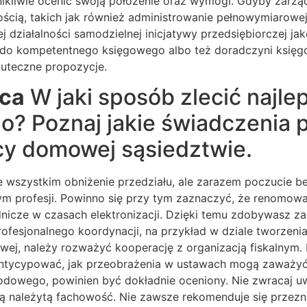
ikliwie ocenić swoją położenie oraz wymogi. Gdyby zarz
cią, takich jak również administrowanie pełnowymiarowej
działalności samodzielnej inicjatywy przedsiębiorczej ja
do kompetentnego księgowego albo też doradczyni księgowe
kuteczne propozycje.
ica
W jaki sposób zlecić najle
? Poznaj jakie świadczenia p
icy domowej sąsiedztwie.
 wszystkim obniżenie przedziału, ale zarazem poczucie b
tym profesji. Powinno się przy tym zaznaczyć, że renomow
dnicze w czasach elektronizacji. Dzięki temu zdobywasz za
profesjonalnego koordynacji, na przykład w dziale tworzen
wej, należy rozważyć kooperację z organizacją fiskalnym
 antycypować, jak przeobrażenia w ustawach mogą zaważy
chodowego, powinien być dokładnie oceniony. Nie zwracaj 
ą należytą fachowość. Nie zawsze rekomenduje się przezn