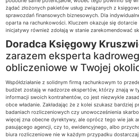
podobne same potencjałów, wobec tego powinno się wn
żądać złożonych pakietów usług związanych z księgowoś
sprawozdań finansowych biznesowych. Dla indywidualnej 
oparta na rachunkowości. Kluczem okazuje się dotarcie 
inicjatywy również zdołają w stanie zarekomendować s
Doradca Księgowy Kruszw
zarazem eksperta kadrowego
obliczeniowe w Twojej okol
Współdziałanie z solidnym firmą rachunkowym to przede
budżet zostają w nadzorze ekspertów, którzy znają w 
informacji swoich kontrahentów, co jest niezwykle zasa
obce władanie. Zakładając że z kolei szukasz bardziej 
badaniach rozliczeniowych czy unowocześnienia skarbo
więcej zna obecne dyrektywy, ale oprócz tego wie jak
pasującego agencji, czy to, ewidencyjnego, albo przy
biura rozliczeniowe nie w każdym przypadku dostarczaj