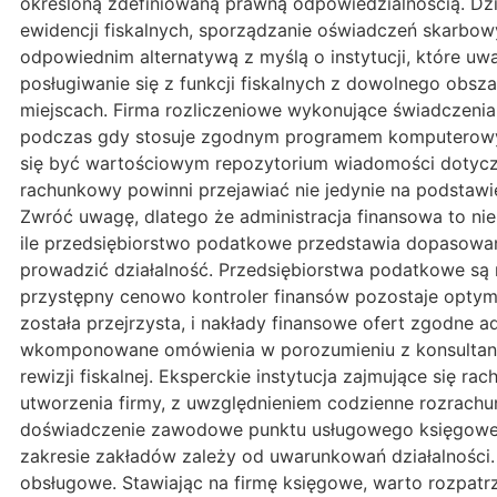
określoną zdefiniowaną prawną odpowiedzialnością. D
ewidencji fiskalnych, sporządzanie oświadczeń skarbow
odpowiednim alternatywą z myślą o instytucji, które uw
posługiwanie się z funkcji fiskalnych z dowolnego obsza
miejscach. Firma rozliczeniowe wykonujące świadczenia
podczas gdy stosuje zgodnym programem komputerow
się być wartościowym repozytorium wiadomości dotycz
rachunkowy powinni przejawiać nie jedynie na podstaw
Zwróć uwagę, dlatego że administracja finansowa to nie
ile przedsiębiorstwo podatkowe przedstawia dopasowane
prowadzić działalność. Przedsiębiorstwa podatkowe są 
przystępny cenowo kontroler finansów pozostaje opty
została przejrzysta, i nakłady finansowe ofert zgodne
wkomponowane omówienia w porozumieniu z konsultant
rewizji fiskalnej. Eksperckie instytucja zajmujące się
utworzenia firmy, z uwzględnieniem codzienne rozrachu
doświadczenie zawodowe punktu usługowego księgowego
zakresie zakładów zależy od uwarunkowań działalności.
obsługowe. Stawiając na firmę księgowe, warto rozpatr