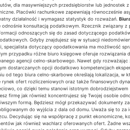
zutów, dla masywniejszych przedsiębiorstw lub jednostek 
miczne. Placówki rachunkowe zapewniają równocześnie asy
watny działalność i wymagasz statystyk do rozważań.
Biur
ię odnośnie konsultacją podatkowym. Rzecznik związany z 
formacji odnoszących się do zasad dotyczącego podatków,
datkowych. Gdyby znajdujesz się w sytuacji niedomówie
i, specjalista dotyczący opodatkowania ma możliwość spr
żdym przypadku różne biuro księgowe oferuje rozwiązani
owanego agencji celno-skarbowego. Nawet gdy rozważając z
ącym dostarczanych opcji dodatkowo kompetencjach ekspert
iu od tego biura celno-skarbowe określają lokalizacja, 
ynek ofert rozliczeniowych oraz także finansowych dynam
eciowo, co dzięki temu stanowi istotnym dobrodziejstwem
esz firmę jak również koncentrujesz się Twojej osobie odn
ciwszym formą. Będziesz mógł przekazywać dokumenty za p
c zobligowanym do wyjścia z dala od domu. Uważa się to z
zcu. Decydując się na współpracę z punkt ekonomiczne, k
mentów jak również wachlarz oferowanych ofert. Żadne w