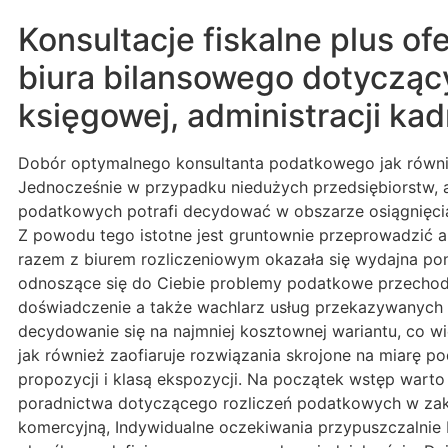
Konsultacje fiskalne plus o
biura bilansowego dotycząc
księgowej, administracji kad
Dobór optymalnego konsultanta podatkowego jak również
Jednocześnie w przypadku niedużych przedsiębiorstw, a
podatkowych potrafi decydować w obszarze osiągnięciac
Z powodu tego istotne jest gruntownie przeprowadzić a
razem z biurem rozliczeniowym okazała się wydajna pon
odnoszące się do Ciebie problemy podatkowe przechodz
doświadczenie a także wachlarz usług przekazywanych p
decydowanie się na najmniej kosztownej wariantu, co wię
jak również zaofiaruje rozwiązania skrojone na miarę p
propozycji i klasą ekspozycji. Na początek wstęp warto
poradnictwa dotyczącego rozliczeń podatkowych w zakr
komercyjną, Indywidualne oczekiwania przypuszczalnie