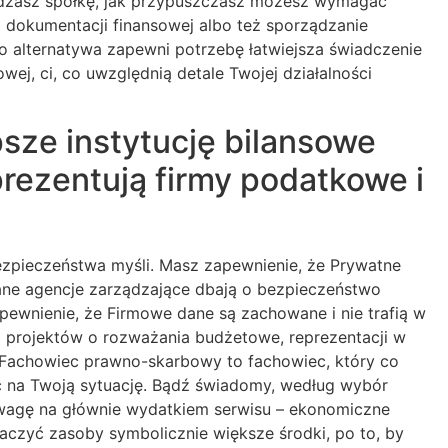
ądzasz spółkę, jak przypuszczasz możesz wymagać
 dokumentacji finansowej albo też sporządzanie
ko alternatywa zapewni potrzebę łatwiejsza świadczenie
j, ci, co uwzględnią detale Twojej działalności
psze instytucję bilansowe
rezentują firmy podatkowe i
ezpieczeństwa myśli. Masz zapewnienie, że Prywatne
ane agencje zarządzające dbają o bezpieczeństwo
pewnienie, że Firmowe dane są zachowane i nie trafią w
ia projektów o rozważania budżetowe, reprezentacji w
. Fachowiec prawno-skarbowy to fachowiec, który co
ć na Twoją sytuację. Bądź świadomy, według wybór
uwagę na głównie wydatkiem serwisu – ekonomiczne
aczyć zasoby symbolicznie większe środki, po to, by