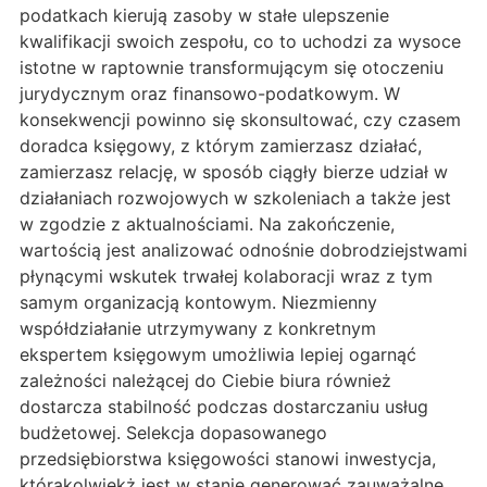
podatkach kierują zasoby w stałe ulepszenie
kwalifikacji swoich zespołu, co to uchodzi za wysoce
istotne w raptownie transformującym się otoczeniu
jurydycznym oraz finansowo-podatkowym. W
konsekwencji powinno się skonsultować, czy czasem
doradca księgowy, z którym zamierzasz działać,
zamierzasz relację, w sposób ciągły bierze udział w
działaniach rozwojowych w szkoleniach a także jest
w zgodzie z aktualnościami. Na zakończenie,
wartością jest analizować odnośnie dobrodziejstwami
płynącymi wskutek trwałej kolaboracji wraz z tym
samym organizacją kontowym. Niezmienny
współdziałanie utrzymywany z konkretnym
ekspertem księgowym umożliwia lepiej ogarnąć
zależności należącej do Ciebie biura również
dostarcza stabilność podczas dostarczaniu usług
budżetowej. Selekcja dopasowanego
przedsiębiorstwa księgowości stanowi inwestycja,
którakolwiekż jest w stanie generować zauważalne