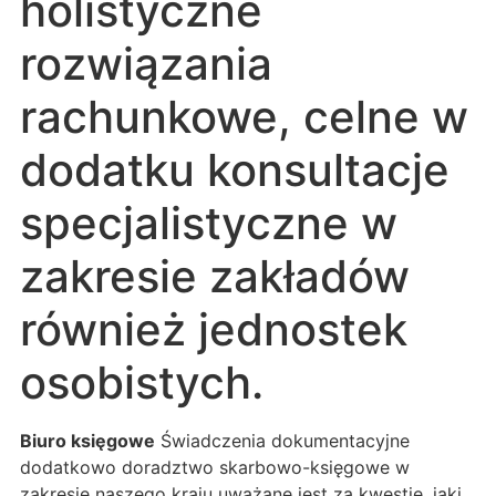
holistyczne
rozwiązania
rachunkowe, celne w
dodatku konsultacje
specjalistyczne w
zakresie zakładów
również jednostek
osobistych.
Biuro księgowe
Świadczenia dokumentacyjne
dodatkowo doradztwo skarbowo-księgowe w
zakresie naszego kraju uważane jest za kwestię, jaki