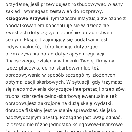
przydatne, jeśli przewidujesz rozbudowywać własny
zakład i wymagasz zestawień do rozprawy.
Księgowe Krzywiń
Tymczasem instytucja związane z
opodatkowaniem koncentruje się w dziedzinie
kwestiach dotyczących odnośnie poradnictwem
celnym. Ekspert zajmujący się podatkami jest
indywidualność, która licencje dotyczące
przekazywania porad dotyczących regulacji
finansowego, działania w imieniu Twojej firmy na
rzecz placówką celno-skarbowym lub też
opracowywania w sposób szczególny złożonych
optymalizacji skarbowych. W sytuacji, gdy trzymasz
się niedomówienia dotyczące interpretacji przepisów,
trudną zdarzenie celno-skarbową ewentualnie też
opracowujesz zakrojone na dużą skalę wydatki,
doradca fiskalny jest w stanie sprawdzać się jako
nadzwyczajnym asystą. Rozsądne jest uwzględniać,
iż często nie różne jednostka księgowow-finansowe
świadczy opcje pomocnych usług skarbowego – dla