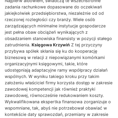
Najpierw albowiem, świadczą te wszechstronne
zadania rachunkowe dopasowane do oczekiwań
jakiejkolwiek przedsiębiorstwa, niezależnie od od
rzeczonej rozległości czy branży. Wiele osób
zarządzających minimalne instytucje gospodarcze
jest pełna obaw obciążeń wynikających z
obsadzaniem stanowiska finansisty w pozycji stałego
zatrudnienia.
Księgowa Krzywiń
Z tej przyczyny
przybywa spółek skłania się ku do kooperację
biznesową w relacji z niepowiązanymi komórkami
organizacyjnymi księgowymi, takie, które
udostępniają adaptacyjne ramy współpracy działań
wspólnych. W wyniku takiego kroku przy takim
założeniu właściciel firmy korzysta dostęp w zakresie
zawodowej kompetencji jak również praktyki
zawodowej, równocześnie redukowaniem koszty.
Wykwalifikowana ekspertka finansowa zorganizuje o
wspomniane, tak, abyś nie potrzebował obawiać w
kontekście daty sprawozdań, przemiany w zakresie