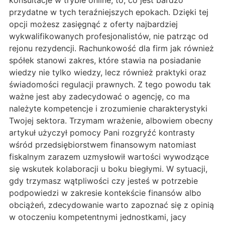
konsultacje w trybie online, to, co jest bardzo
przydatne w tych teraźniejszych epokach. Dzięki tej
opcji możesz zasięgnąć z oferty najbardziej
wykwalifikowanych profesjonalistów, nie patrząc od
rejonu rezydencji. Rachunkowość dla firm jak również
spółek stanowi zakres, które stawia na posiadanie
wiedzy nie tylko wiedzy, lecz również praktyki oraz
świadomości regulacji prawnych. Z tego powodu tak
ważne jest aby zadecydować o agencję, co ma
należyte kompetencje i zrozumienie charakterystyki
Twojej sektora. Trzymam wrażenie, albowiem obecny
artykuł użyczył pomocy Pani rozgryźć kontrasty
wśród przedsiębiorstwem finansowym natomiast
fiskalnym zarazem uzmysłowił wartości wywodzące
się wskutek kolaboracji u boku biegłymi. W sytuacji,
gdy trzymasz wątpliwości czy jesteś w potrzebie
podpowiedzi w zakresie kontekście finansów albo
obciążeń, zdecydowanie warto zapoznać się z opinią
w otoczeniu kompetentnymi jednostkami, jacy