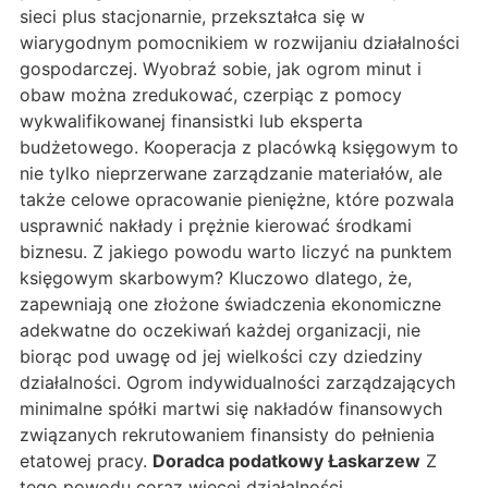
sieci plus stacjonarnie, przekształca się w
wiarygodnym pomocnikiem w rozwijaniu działalności
gospodarczej. Wyobraź sobie, jak ogrom minut i
obaw można zredukować, czerpiąc z pomocy
wykwalifikowanej finansistki lub eksperta
budżetowego. Kooperacja z placówką księgowym to
nie tylko nieprzerwane zarządzanie materiałów, ale
także celowe opracowanie pieniężne, które pozwala
usprawnić nakłady i prężnie kierować środkami
biznesu. Z jakiego powodu warto liczyć na punktem
księgowym skarbowym? Kluczowo dlatego, że,
zapewniają one złożone świadczenia ekonomiczne
adekwatne do oczekiwań każdej organizacji, nie
biorąc pod uwagę od jej wielkości czy dziedziny
działalności. Ogrom indywidualności zarządzających
minimalne spółki martwi się nakładów finansowych
związanych rekrutowaniem finansisty do pełnienia
etatowej pracy.
Doradca podatkowy Łaskarzew
Z
tego powodu coraz więcej działalności