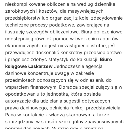
nieskomplikowane obliczenia na według dziennika
zarobkowych i kosztów, dla masywniejszych
przedsiębiorstw lub organizacji z kolei zdecydowanie
techniczne procesy podatkowe, zawierające na
ilustrację szczegóły obliczeniowe. Biura obliczeniowe
udostępniają również pomoc w tworzeniu raportów
ekonomicznych, co jest niezastąpienie istotne, jeśli
przewidujesz doskonalić konkretny przedsiębiorstwo
i pragniesz zdobyć statystyk do kalkulacji.
Biuro
księgowe Łaskarzew
Jednocześnie agencja
daninowe koncentruje uwagę w zakresie
przedmiotach odnoszących się w odniesieniu do
wsparciem finansowym. Doradca specjalizujący się w
opodatkowaniu to jednostka, która posiada
autoryzacje dla udzielania sugestii dotyczących
prawa daninowego, pełnienia funkcji przedstawiciela
Pana w kontakcie z władzą skarbowym a także
sporządzania w sposób szczególny zaawansowanych
popraw daninowych. W razie gdy cierpisz na