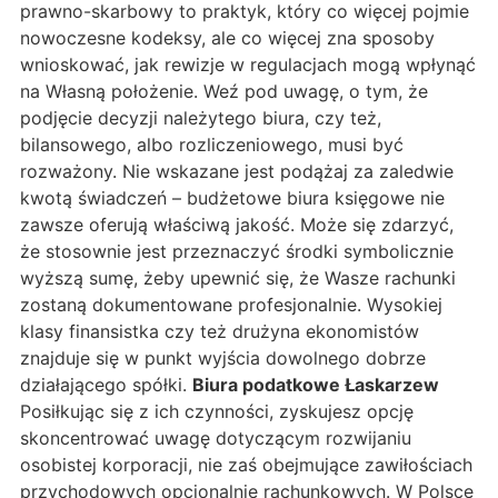
prawno-skarbowy to praktyk, który co więcej pojmie
nowoczesne kodeksy, ale co więcej zna sposoby
wnioskować, jak rewizje w regulacjach mogą wpłynąć
na Własną położenie. Weź pod uwagę, o tym, że
podjęcie decyzji należytego biura, czy też,
bilansowego, albo rozliczeniowego, musi być
rozważony. Nie wskazane jest podążaj za zaledwie
kwotą świadczeń – budżetowe biura księgowe nie
zawsze oferują właściwą jakość. Może się zdarzyć,
że stosownie jest przeznaczyć środki symbolicznie
wyższą sumę, żeby upewnić się, że Wasze rachunki
zostaną dokumentowane profesjonalnie. Wysokiej
klasy finansistka czy też drużyna ekonomistów
znajduje się w punkt wyjścia dowolnego dobrze
działającego spółki.
Biura podatkowe Łaskarzew
Posiłkując się z ich czynności, zyskujesz opcję
skoncentrować uwagę dotyczącym rozwijaniu
osobistej korporacji, nie zaś obejmujące zawiłościach
przychodowych opcjonalnie rachunkowych. W Polsce