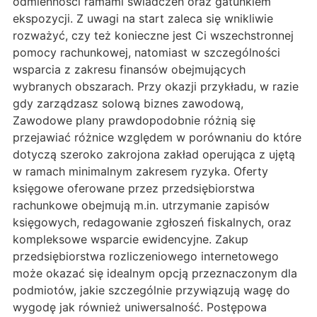
odmienności ramami świadczeń oraz gatunkiem
ekspozycji. Z uwagi na start zaleca się wnikliwie
rozważyć, czy też konieczne jest Ci wszechstronnej
pomocy rachunkowej, natomiast w szczególności
wsparcia z zakresu finansów obejmujących
wybranych obszarach. Przy okazji przykładu, w razie
gdy zarządzasz solową biznes zawodową,
Zawodowe plany prawdopodobnie różnią się
przejawiać różnice względem w porównaniu do które
dotyczą szeroko zakrojona zakład operująca z ujętą
w ramach minimalnym zakresem ryzyka. Oferty
księgowe oferowane przez przedsiębiorstwa
rachunkowe obejmują m.in. utrzymanie zapisów
księgowych, redagowanie zgłoszeń fiskalnych, oraz
kompleksowe wsparcie ewidencyjne. Zakup
przedsiębiorstwa rozliczeniowego internetowego
może okazać się idealnym opcją przeznaczonym dla
podmiotów, jakie szczególnie przywiązują wagę do
wygodę jak również uniwersalność. Postępowa