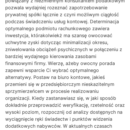
powiązany z niezmiennym konsultantem podatkowym
pozwala wydajniej rozeznać zapotrzebowanie
prywatnej spółki łącznie z czyni możliwym ciągłość
podczas świadczeniu usług kontowej. Determinacja
optymalnego podmiotu rachunkowego zawiera
inwestycja, którakolwiekż ma szansę owocować
uchwytne zyski dotycząc minimalizacji okresu,
zniwelowania obciążeń psychicznych w połączeniu z
bardziej wydajnego kierowania zasobami
finansowymi firmy. Wierzę, ażeby owocny porada
zapewni wsparcie Ci wybrać optymalnego
alternatywy. Postaw na biuro kontowe, jakieś
przemieni się w przedsiębiorczym nieskazitelnym
sprzymierzeńcem w procesie realizowaniu
organizacji. Kiedy zastanawiasz się, w jaki sposób
dokładnie przeprowadzić weryfikację, rzetelność oraz
wysoki poziom, rozpocznij od analizy dostępnych na
wyciągnięcie ręki świadectw i punktów widzenia
dodatkowych nabywców. W aktualnych czasach