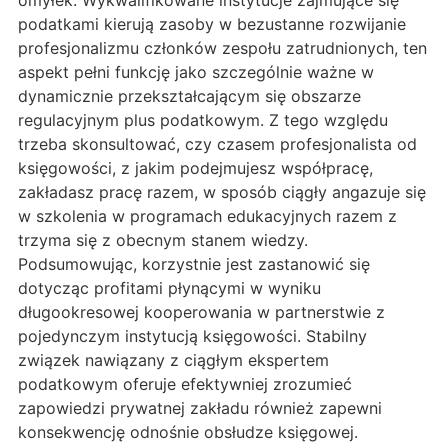
omyłek. Wykwalifikowane instytucje zajmujące się
podatkami kierują zasoby w bezustanne rozwijanie
profesjonalizmu członków zespołu zatrudnionych, ten
aspekt pełni funkcję jako szczególnie ważne w
dynamicznie przekształcającym się obszarze
regulacyjnym plus podatkowym. Z tego względu
trzeba skonsultować, czy czasem profesjonalista od
księgowości, z jakim podejmujesz współpracę,
zakładasz pracę razem, w sposób ciągły angazuje się
w szkolenia w programach edukacyjnych razem z
trzyma się z obecnym stanem wiedzy.
Podsumowując, korzystnie jest zastanowić się
dotycząc profitami płynącymi w wyniku
długookresowej kooperowania w partnerstwie z
pojedynczym instytucją księgowości. Stabilny
związek nawiązany z ciągłym ekspertem
podatkowym oferuje efektywniej zrozumieć
zapowiedzi prywatnej zakładu również zapewni
konsekwencję odnośnie obsłudze księgowej.