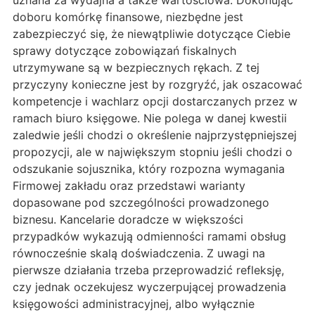
uznana za wydajna a także wartościowa. Dokonując
doboru komórkę finansowe, niezbędne jest
zabezpieczyć się, że niewątpliwie dotyczące Ciebie
sprawy dotyczące zobowiązań fiskalnych
utrzymywane są w bezpiecznych rękach. Z tej
przyczyny konieczne jest by rozgryźć, jak oszacować
kompetencje i wachlarz opcji dostarczanych przez w
ramach biuro księgowe. Nie polega w danej kwestii
zaledwie jeśli chodzi o określenie najprzystępniejszej
propozycji, ale w największym stopniu jeśli chodzi o
odszukanie sojusznika, który rozpozna wymagania
Firmowej zakładu oraz przedstawi warianty
dopasowane pod szczególności prowadzonego
biznesu. Kancelarie doradcze w większości
przypadków wykazują odmienności ramami obsług
równocześnie skalą doświadczenia. Z uwagi na
pierwsze działania trzeba przeprowadzić refleksję,
czy jednak oczekujesz wyczerpującej prowadzenia
księgowości administracyjnej, albo wyłącznie