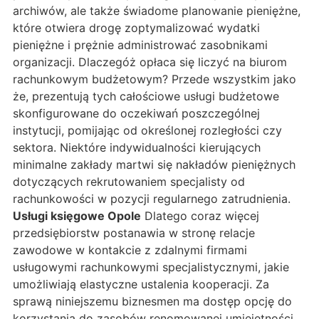
archiwów, ale także świadome planowanie pieniężne,
które otwiera drogę zoptymalizować wydatki
pieniężne i prężnie administrować zasobnikami
organizacji. Dlaczegóż opłaca się liczyć na biurom
rachunkowym budżetowym? Przede wszystkim jako
że, prezentują tych całościowe usługi budżetowe
skonfigurowane do oczekiwań poszczególnej
instytucji, pomijając od określonej rozległości czy
sektora. Niektóre indywidualności kierujących
minimalne zakłady martwi się nakładów pieniężnych
dotyczących rekrutowaniem specjalisty od
rachunkowości w pozycji regularnego zatrudnienia.
Usługi księgowe Opole
Dlatego coraz więcej
przedsiębiorstw postanawia w stronę relacje
zawodowe w kontakcie z zdalnymi firmami
usługowymi rachunkowymi specjalistycznymi, jakie
umożliwiają elastyczne ustalenia kooperacji. Za
sprawą niniejszemu biznesmen ma dostęp opcję do
korzystania do zasobów renomowanej umiejętności