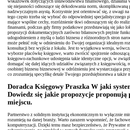
wskazówek dotyczących ustawodawstwa finansowego, działania w 
się niejasności odnoszące się dekodowania norm, skomplikowaną p
nadzwyczajnym asystą. Korzystnie jest orientować się, z uwagi na
tego często trzeba się wybrać do odpowiedniej specjalistycznego
mające wspólne cechy, rozróżnienie tkwi odnoszącym się do realiz
finansami, podczas gdy firmy podatkowe przedstawiają się jako l
propozycji dokumentacyjnych zarówno bilansowych prężnie funkcjo
udogodnieniem z myślą o ludzi biznesu z różnorodnych stron narod
może pełnić rolę w odniesieniu do Twojej organizacji idealnym r
konsultacji bez wyjścia z lokalu. Jest to wyjątkowa wersja, wó
wyborze placówkę księgowe, warto zwrócić spojrzenie odnoszącą
księgowo-rachunkowe udostępnia takie identyczne opcji, w związku 
domagać się dalej idących udziałów związanych z księgowością, 
osobistej biznesu biznesowej w odróżnieniu jest wystarczająca pr
co zrozumieją specyfikę detale Twojego przedsiębiorstwa a także
Doradca Księgowy Praszka
W jaki syste
Dowiedz się jakie propozycje proponują
miejscu.
Partnerstwo z solidnym instytucją ekonomicznym to wyłącznie min
rozumieją na danej branży. Warto zarazem wspomnieć, że fachowe
komputeryzacji. Dzięki temu masz bezpieczeństwo, że Prywatne mat