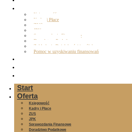
Oferta
Księgowość
Kadry i Płace
ZUS
JPK
Sprawozdania Finansowe
Doradztwo Podatkowe
Zakładanie Działalności i spółek
Pomoc w uzyskiwaniu finansowań
O nas
Opinie
Kontakt
Start
Oferta
Księgowość
Kadry i Płace
ZUS
JPK
Sprawozdania Finansowe
Doradztwo Podatkowe