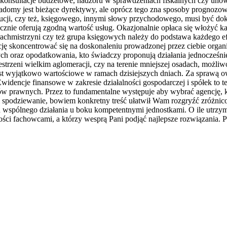
konsultacje budżetowe, nadzoru w sprawdzeniach fiskalnych czy unowoc
wiadomy jest bieżące dyrektywy, ale oprócz tego zna sposoby prognoz
tucji, czy też, księgowego, innymi słowy przychodowego, musi być dok
ie oferują zgodną wartość usług. Okazjonalnie opłaca się włożyć kap
rachmistrzyni czy też grupa księgowych należy do podstawa każdego e
 skoncentrować się na doskonaleniu prowadzonej przez ciebie organi
 oraz opodatkowania, kto świadczy proponują działania jednocześnie 
strzeni wielkim aglomeracji, czy na terenie mniejszej osadach, możli
jest wyjątkowo wartościowe w ramach dzisiejszych dniach. Za sprawą o
idencje finansowe w zakresie działalności gospodarczej i spółek to te
isów prawnych. Przez to fundamentalne występuje aby wybrać agencję,
m spodziewanie, bowiem konkretny treść ułatwił Wam rozgryźć zróżnic
spólnego działania u boku kompetentnymi jednostkami. O ile utrzym
ności fachowcami, a którzy wesprą Pani podjąć najlepsze rozwiązania