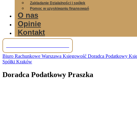
Zakładanie Działalności i spółek
Pomoc w uzyskiwaniu finansowań
O nas
Opinie
Kontakt
Tel: +48 781 856 245
Biuro Rachunkowe Warszawa Księgowość Doradca Podatkowy Księg
Spółki Kraków
Doradca Podatkowy Praszka