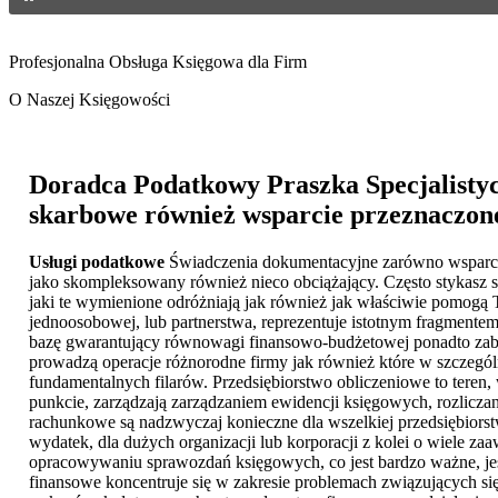
Profesjonalna Obsługa Księgowa dla Firm
O Naszej Księgowości
Doradca Podatkowy Praszka
Specjalisty
skarbowe również wsparcie przeznaczone
Usługi podatkowe
Świadczenia dokumentacyjne zarówno wsparcie
jako skompleksowany również nieco obciążający. Często stykasz s
jaki te wymienione odróżniają jak również jak właściwie pomogą 
jednoosobowej, lub partnerstwa, reprezentuje istotnym fragmente
bazę gwarantujący równowagi finansowo-budżetowej ponadto zabe
prowadzą operacje różnorodne firmy jak również które w szczegó
fundamentalnych filarów. Przedsiębiorstwo obliczeniowe to tere
punkcie, zarządzają zarządzaniem ewidencji księgowych, rozlic
rachunkowe są nadzwyczaj konieczne dla wszelkiej przedsiębiors
wydatek, dla dużych organizacji lub korporacji z kolei o wiele 
opracowywaniu sprawozdań księgowych, co jest bardzo ważne, jeśl
finansowe koncentruje się w zakresie problemach związujących s