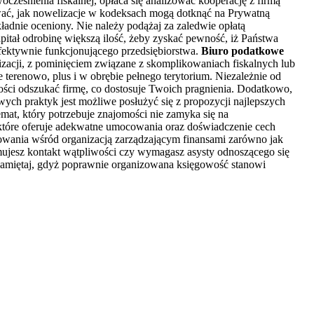
ześnienia fiskalnej, opłaca się analizować kooperację z firmą
ować, jak nowelizacje w kodeksach mogą dotknąć na Prywatną
ładnie oceniony. Nie należy podążaj za zaledwie opłatą
itał odrobinę większą ilość, żeby zyskać pewność, iż Państwa
fektywnie funkcjonującego przedsiębiorstwa.
Biuro podatkowe
zacji, z pominięciem związane z skomplikowaniach fiskalnych lub
terenowo, plus i w obrębie pełnego terytorium. Niezależnie od
wości odszukać firmę, co dostosuje Twoich pragnienia. Dodatkowo,
wych praktyk jest możliwe posłużyć się z propozycji najlepszych
mat, który potrzebuje znajomości nie zamyka się na
 które oferuje adekwatne umocowania oraz doświadczenie cech
owania wśród organizacją zarządzającym finansami zarówno jak
ujesz kontakt wątpliwości czy wymagasz asysty odnoszącego się
. Pamiętaj, gdyż poprawnie organizowana księgowość stanowi