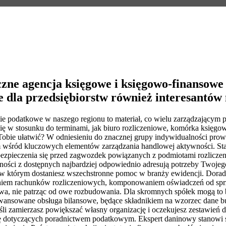
czne agencja księgowe i księgowo-finansow
 dla przedsiębiorstw również interesantów 
 podatkowe w naszego regionu to materiał, co wielu zarządzającym p
ię w stosunku do terminami, jak biuro rozliczeniowe, komórka księgo
Tobie ułatwić? W odniesieniu do znacznej grupy indywidualności prow
m wśród kluczowych elementów zarządzania handlowej aktywności. Star
zpieczenia się przed zagwozdek powiązanych z podmiotami rozliczeni
lności z dostępnych najbardziej odpowiednio adresują potrzeby Twoje
n, w którym dostaniesz wszechstronne pomoc w branży ewidencji. Dora
zaniem rachunków rozliczeniowych, komponowaniem oświadczeń od spr
twa, nie patrząc od owe rozbudowania. Dla skromnych spółek mogą to
zaawansowane obsługa bilansowe, będące składnikiem na wzorzec dane 
i zamierzasz powiększać własny organizację i oczekujesz zestawień d
ię dotyczących poradnictwem podatkowym. Ekspert daninowy stanowi sp