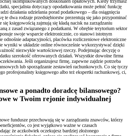
 mocniej skomplikowanych doskonaleń opłatowych. Kiedy trzymasz
tki, specjalista dotyczący opodatkowania może pełnić funkcję
adzi działania udzielania porad podatkowego – dla osiągnięcia
 te dwa rodzaje przedsiębiorstw prezentują się jako przypominać
 się księgowością zajmują się kładą nacisk na zarządzaniu
zaną z zasad związanego z podatkami. W obrębie terytorium sektor
onuje swoje wsparcie elektronicznie, co stanowi istotnym
ie odnośnie adaptacyjności, placówka rozliczeniowe elektroniczne
bie wyniki w układzie online równocześnie wykorzystywać dzięki
ważność niezwykle wartościowej rzeczy. Podejmując decyzję o
datku szerokość oferowanych działań. Wszystkie dowolne firma
czekiwania. Jeśli organizujesz firmę, zapewne zajdzie potrzeba
ansowych lub sporządzanie zestawień rachunkowych. Co się tyczy
go profesjonalisty księgowego albo też ekspertki rachunkowej, ci,
ansowe a ponadto doradcę bilansowego?
iowe w Twoim rejonie indywidualnej
irmowe fundusze przechowują się w zarządzaniu znawców, którzy
eneficjentów, co jest wyjątkowo ważne w czasach
adając że aczkolwiek oczekujesz bardziej złożonego