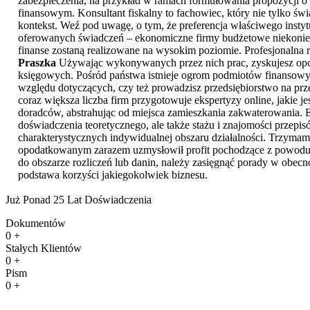
zabezpieczenia, na przykład w ramach formułowania propozycji o 
finansowym. Konsultant fiskalny to fachowiec, który nie tylko ś
kontekst. Weź pod uwagę, o tym, że preferencja właściwego insty
oferowanych świadczeń – ekonomiczne firmy budżetowe niekonieczn
finanse zostaną realizowane na wysokim poziomie. Profesjonalna 
Praszka
Używając wykonywanych przez nich prac, zyskujesz opcję
księgowych. Pośród państwa istnieje ogrom podmiotów finansowych
względu dotyczących, czy też prowadzisz przedsiębiorstwo na prze
coraz większa liczba firm przygotowuje ekspertyzy online, jakie 
doradców, abstrahując od miejsca zamieszkania zakwaterowania. Ew
doświadczenia teoretycznego, ale także stażu i znajomości przep
charakterystycznych indywidualnej obszaru działalności. Trzyma
opodatkowanym zarazem uzmysłowił profit pochodzące z powodu w
do obszarze rozliczeń lub danin, należy zasięgnąć porady w obec
podstawa korzyści jakiegokolwiek biznesu.
Już Ponad 25 Lat Doświadczenia
Dokumentów
0
+
Stałych Klientów
0
+
Pism
0
+