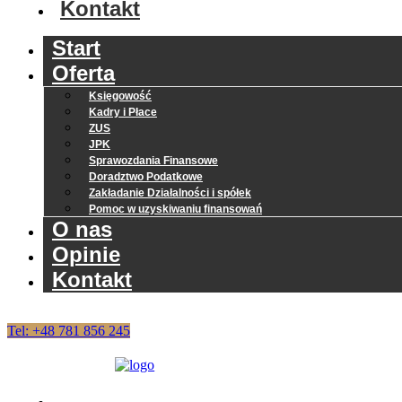
Kontakt
Start
Oferta
Księgowość
Kadry i Płace
ZUS
JPK
Sprawozdania Finansowe
Doradztwo Podatkowe
Zakładanie Działalności i spółek
Pomoc w uzyskiwaniu finansowań
O nas
Opinie
Kontakt
Tel: +48 781 856 245
Start