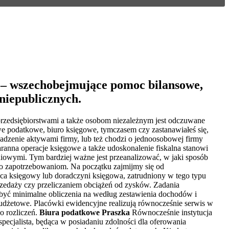
e – wszechobejmujące pomoc bilansowe,
niepublicznych.
rzedsiębiorstwami a także osobom niezależnym jest odczuwane
we podatkowe, biuro księgowe, tymczasem czy zastanawiałeś się,
adzenie aktywami firmy, lub też chodzi o jednoosobowej firmy
anna operacje księgowe a także udoskonalenie fiskalna stanowi
owymi. Tym bardziej ważne jest przeanalizować, w jaki sposób
go zapotrzebowaniom. Na początku zajmijmy się od
dca księgowy lub doradczyni księgowa, zatrudniony w tego typu
zedaży czy przeliczaniem obciążeń od zysków. Zadania
 być minimalne obliczenia na według zestawienia dochodów i
budżetowe. Placówki ewidencyjne realizują równocześnie serwis w
o rozliczeń.
Biura podatkowe Praszka
Równocześnie instytucja
ecjalista, będąca w posiadaniu zdolności dla oferowania