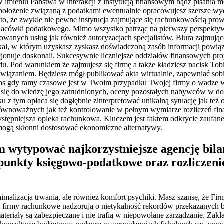
imieniu Państwa w interakcji z instytucją finansowym bądź pisania
ołożenie związaną z podatkami ewentualnie opracowujesz szersze wyda
 to, że zwykle nie pewne instytucja zajmujące się rachunkowością prow
 placówki podatkowego. Mimo wszystko patrząc na pierwszy perspektywę
owanych usług jak również autoryzacjach specjalistów. Biura zajmujące
okal, w którym uzyskasz zyskasz doświadczoną zasób informacji powią
nuje doskonali. Sukcesywnie liczniejsze oddziałów finansowych prop
u. Pod warunkiem że zajmujesz się firmę a także kładziesz nacisk Tob
ozwiązaniem. Będziesz mógł publikować akta wirtualnie, zapewniać so
wczas gdy ramy czasowe jest w Twoim przypadku Twojej firmy o wadze 
 się do wiedzę jego zatrudnionych, oceny pozostałych nabywców w do
z tym opłaca się dogłębnie zinterpretować unikalną sytuację jak też o
równoważnych jak też kontrolowanie w pełnym wymiarze rozliczeń fin
zystępniejsza opieka rachunkowa. Kluczem jest faktem odkrycie zaufane
 mogą skłonni dostosować ekonomiczne alternatywy.
m wytypować najkorzystniejsze agencję bil
 punkty księgowo-podatkowe oraz rozliczen
imalizacja trwania, ale również komfort psychiki. Masz szansę, że F
 firmy rachunkowe nadzorują o nietykalność rekordów przekazanych b
eriały są zabezpieczane i nie trafią w niepowołane zarządzanie. Zakł