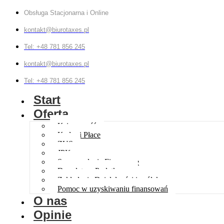
Obsługa Stacjonarna i Online
kontakt@biurotaxes.pl
Tel: +48 781 856 245
kontakt@biurotaxes.pl
Tel: +48 781 856 245
Start
Oferta
Księgowość
Kadry i Płace
ZUS
JPK
Sprawozdania Finansowe
Doradztwo Podatkowe
Zakładanie Działalności i spółek
Pomoc w uzyskiwaniu finansowań
O nas
Opinie