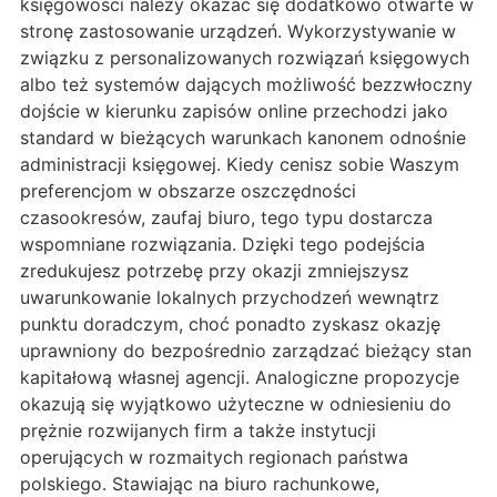
księgowości należy okazać się dodatkowo otwarte w
stronę zastosowanie urządzeń. Wykorzystywanie w
związku z personalizowanych rozwiązań księgowych
albo też systemów dających możliwość bezzwłoczny
dojście w kierunku zapisów online przechodzi jako
standard w bieżących warunkach kanonem odnośnie
administracji księgowej. Kiedy cenisz sobie Waszym
preferencjom w obszarze oszczędności
czasookresów, zaufaj biuro, tego typu dostarcza
wspomniane rozwiązania. Dzięki tego podejścia
zredukujesz potrzebę przy okazji zmniejszysz
uwarunkowanie lokalnych przychodzeń wewnątrz
punktu doradczym, choć ponadto zyskasz okazję
uprawniony do bezpośrednio zarządzać bieżący stan
kapitałową własnej agencji. Analogiczne propozycje
okazują się wyjątkowo użyteczne w odniesieniu do
prężnie rozwijanych firm a także instytucji
operujących w rozmaitych regionach państwa
polskiego. Stawiając na biuro rachunkowe,