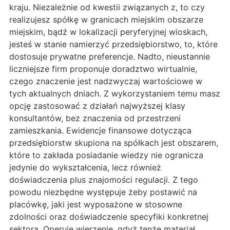
kraju. Niezależnie od kwestii związanych z, to czy
realizujesz spółkę w granicach miejskim obszarze
miejskim, bądź w lokalizacji peryferyjnej wioskach,
jesteś w stanie namierzyć przedsiębiorstwo, to, które
dostosuje prywatne preferencje. Nadto, nieustannie
liczniejsze firm proponuje doradztwo wirtualnie,
czego znaczenie jest nadzwyczaj wartościowe w
tych aktualnych dniach. Z wykorzystaniem temu masz
opcję zastosować z działań najwyższej klasy
konsultantów, bez znaczenia od przestrzeni
zamieszkania. Ewidencje finansowe dotycząca
przedsiębiorstw skupiona na spółkach jest obszarem,
które to zakłada posiadanie wiedzy nie ogranicza
jedynie do wykształcenia, lecz również
doświadczenia plus znajomości regulacji. Z tego
powodu niezbędne występuje żeby postawić na
placówkę, jaki jest wyposażone w stosowne
zdolności oraz doświadczenie specyfiki konkretnej
sektora. Operuję wierzenie, gdyż tenże materiał