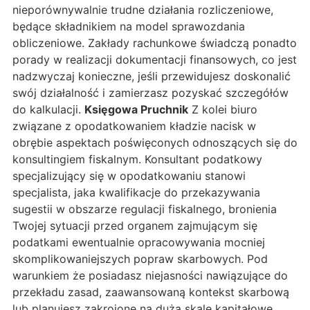
nieporównywalnie trudne działania rozliczeniowe,
będące składnikiem na model sprawozdania
obliczeniowe. Zakłady rachunkowe świadczą ponadto
porady w realizacji dokumentacji finansowych, co jest
nadzwyczaj konieczne, jeśli przewidujesz doskonalić
swój działalność i zamierzasz pozyskać szczegółów
do kalkulacji.
Księgowa Pruchnik
Z kolei biuro
związane z opodatkowaniem kładzie nacisk w
obrębie aspektach poświęconych odnoszących się do
konsultingiem fiskalnym. Konsultant podatkowy
specjalizujący się w opodatkowaniu stanowi
specjalista, jaka kwalifikacje do przekazywania
sugestii w obszarze regulacji fiskalnego, bronienia
Twojej sytuacji przed organem zajmującym się
podatkami ewentualnie opracowywania mocniej
skomplikowaniejszych popraw skarbowych. Pod
warunkiem że posiadasz niejasności nawiązujące do
przekładu zasad, zaawansowaną kontekst skarbową
lub planujesz zakrojone na dużą skalę kapitałowe