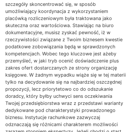
szczegóły skoncentrować się, w sposób
umożliwiający koordynacja z wykorzystaniem
placówką rozliczeniowym była traktowana jako
skuteczna oraz wartościowa. Stawiając na biuro
dokumentacyjne, musisz zyskać pewność, iż w
rzeczywistości związane z Twoim biznesem kwestie
podatkowe zobowiązania będą w sprawdzonych
kompetencjach. Wobec tego kluczowe jest ażeby
przemyśleć, w jaki tryb ocenić doświadczenie plus
zakres ofert dostarczanych ze strony organizację
księgowe. W żadnym wypadku wiąże się w tej materii
tylko na decydowanie się na najbardziej oszczędnej
propozycji, lecz priorytetowo co do odszukanie
doradcy, który byłby uchwyci sens oczekiwania
Twojej przedsiębiorstwa wraz z przedstawi warianty
dedykowane pod charakterystyki prowadzonego
biznesu. Instytucje rachunkowe zazwyczaj
odznaczają się różnicami charakterem możliwości
zarazem stopniem ekspertyzy. Jeżeli chodzi o start