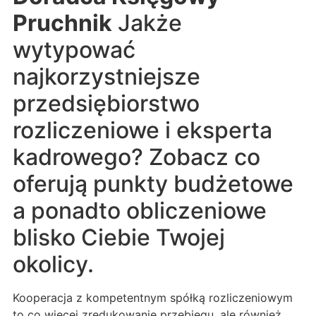
Pruchnik
Jakże
wytypować
najkorzystniejsze
przedsiębiorstwo
rozliczeniowe i eksperta
kadrowego? Zobacz co
oferują punkty budżetowe
a ponadto obliczeniowe
blisko Ciebie Twojej
okolicy.
Kooperacja z kompetentnym spółką rozliczeniowym
to co więcej zredukowanie przebiegu, ale również