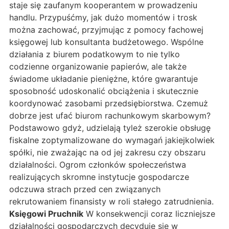
staje się zaufanym kooperantem w prowadzeniu
handlu. Przypuśćmy, jak dużo momentów i trosk
można zachować, przyjmując z pomocy fachowej
księgowej lub konsultanta budżetowego. Wspólne
działania z biurem podatkowym to nie tylko
codzienne organizowanie papierów, ale także
świadome układanie pieniężne, które gwarantuje
sposobność udoskonalić obciążenia i skutecznie
koordynować zasobami przedsiębiorstwa. Czemuż
dobrze jest ufać biurom rachunkowym skarbowym?
Podstawowo gdyż, udzielają tyleż szerokie obsługę
fiskalne zoptymalizowane do wymagań jakiejkolwiek
spółki, nie zważając na od jej zakresu czy obszaru
działalności. Ogrom członków społeczeństwa
realizujących skromne instytucje gospodarcze
odczuwa strach przed cen związanych
rekrutowaniem finansisty w roli stałego zatrudnienia.
Księgowi Pruchnik
W konsekwencji coraz liczniejsze
działalności gospodarczych decyduje się w