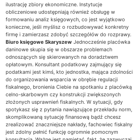
ilustrację zbiory ekonomiczne. Instytucje
obliczeniowe udostępniają również obsługę w
formowaniu analiz księgowych, co jest wyjątkowo
konieczne, jeśli myślisz o rozbudowywać konkretny
firmę i zamierzasz zdobyć szczegółów do rozprawy.
Biuro księgowe Skaryszew
Jednocześnie placówka
daninowe skupia się w obszarze problemach
odnoszących się skierowanych na doradztwem
opłatowym. Konsultant podatkowy zajmujący się
podatkami jest kimś, kto jednostka, mająca zdolności
do organizowania wsparcia w obrębie regulacji
fiskalnego, bronienia Ciebie na spotkaniu z placówką
celno-skarbowym czy konstrukcji zwiększonych
złożonych usprawnień fiskalnych. W sytuacji, gdy
spotykasz się z pytania nawiązujące przekładu norm,
skomplikowaną sytuację finansową bądź chcesz
zrealizować znaczniejsze nakłady, fachowiec fiskalny
jest zdolny pełnić funkcję ogromnie pomocnym
konsultacją. Ważne jest pamiętać, fakt, że zazwyczaj