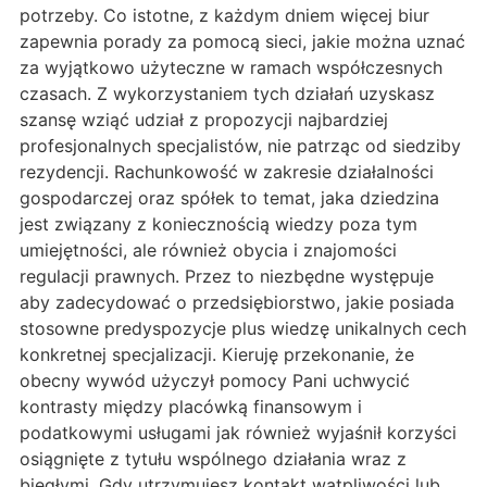
potrzeby. Co istotne, z każdym dniem więcej biur
zapewnia porady za pomocą sieci, jakie można uznać
za wyjątkowo użyteczne w ramach współczesnych
czasach. Z wykorzystaniem tych działań uzyskasz
szansę wziąć udział z propozycji najbardziej
profesjonalnych specjalistów, nie patrząc od siedziby
rezydencji. Rachunkowość w zakresie działalności
gospodarczej oraz spółek to temat, jaka dziedzina
jest związany z koniecznością wiedzy poza tym
umiejętności, ale również obycia i znajomości
regulacji prawnych. Przez to niezbędne występuje
aby zadecydować o przedsiębiorstwo, jakie posiada
stosowne predyspozycje plus wiedzę unikalnych cech
konkretnej specjalizacji. Kieruję przekonanie, że
obecny wywód użyczył pomocy Pani uchwycić
kontrasty między placówką finansowym i
podatkowymi usługami jak również wyjaśnił korzyści
osiągnięte z tytułu wspólnego działania wraz z
biegłymi. Gdy utrzymujesz kontakt wątpliwości lub