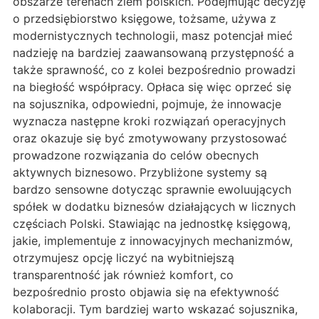
obszarze terenach ziem polskich. Podejmując decyzję
o przedsiębiorstwo księgowe, tożsame, używa z
modernistycznych technologii, masz potencjał mieć
nadzieję na bardziej zaawansowaną przystępność a
także sprawność, co z kolei bezpośrednio prowadzi
na biegłość współpracy. Opłaca się więc oprzeć się
na sojusznika, odpowiedni, pojmuje, że innowacje
wyznacza następne kroki rozwiązań operacyjnych
oraz okazuje się być zmotywowany przystosować
prowadzone rozwiązania do celów obecnych
aktywnych biznesowo. Przybliżone systemy są
bardzo sensowne dotycząc sprawnie ewoluujących
spółek w dodatku biznesów działających w licznych
częściach Polski. Stawiając na jednostkę księgową,
jakie, implementuje z innowacyjnych mechanizmów,
otrzymujesz opcję liczyć na wybitniejszą
transparentność jak również komfort, co
bezpośrednio prosto objawia się na efektywność
kolaboracji. Tym bardziej warto wskazać sojusznika,