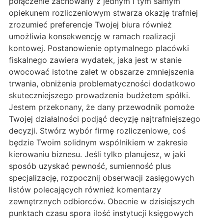
połączenie zachowany z jednym i tym samym
opiekunem rozliczeniowym stwarza okazję trafniej
zrozumieć preferencje Twojej biura również
umożliwia konsekwencję w ramach realizacji
kontowej. Postanowienie optymalnego placówki
fiskalnego zawiera wydatek, jaka jest w stanie
owocować istotne zalet w obszarze zmniejszenia
trwania, obniżenia problematyczności dodatkowo
skuteczniejszego prowadzenia budżetem spółki.
Jestem przekonany, że dany przewodnik pomoże
Twojej działalności podjąć decyzję najtrafniejszego
decyzji. Stwórz wybór firmę rozliczeniowe, coś
będzie Twoim solidnym wspólnikiem w zakresie
kierowaniu biznesu. Jeśli tylko planujesz, w jaki
sposób uzyskać pewność, sumienność plus
specjalizację, rozpocznij obserwacji zasięgowych
listów polecających również komentarzy
zewnętrznych odbiorców. Obecnie w dzisiejszych
punktach czasu spora ilość instytucji księgowych