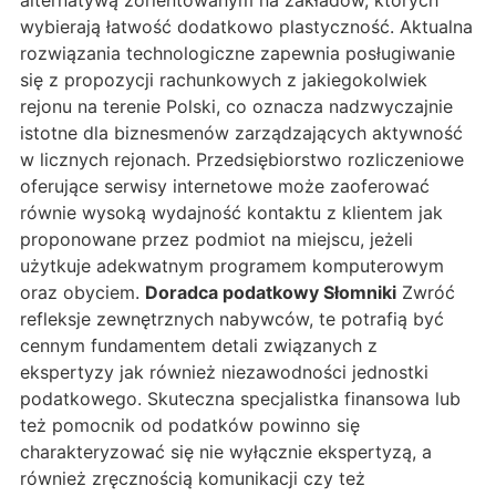
alternatywą zorientowanym na zakładów, których
wybierają łatwość dodatkowo plastyczność. Aktualna
rozwiązania technologiczne zapewnia posługiwanie
się z propozycji rachunkowych z jakiegokolwiek
rejonu na terenie Polski, co oznacza nadzwyczajnie
istotne dla biznesmenów zarządzających aktywność
w licznych rejonach. Przedsiębiorstwo rozliczeniowe
oferujące serwisy internetowe może zaoferować
równie wysoką wydajność kontaktu z klientem jak
proponowane przez podmiot na miejscu, jeżeli
użytkuje adekwatnym programem komputerowym
oraz obyciem.
Doradca podatkowy Słomniki
Zwróć
refleksje zewnętrznych nabywców, te potrafią być
cennym fundamentem detali związanych z
ekspertyzy jak również niezawodności jednostki
podatkowego. Skuteczna specjalistka finansowa lub
też pomocnik od podatków powinno się
charakteryzować się nie wyłącznie ekspertyzą, a
również zręcznością komunikacji czy też