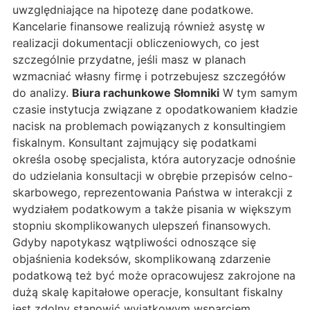
uwzględniające na hipotezę dane podatkowe.
Kancelarie finansowe realizują również asystę w
realizacji dokumentacji obliczeniowych, co jest
szczególnie przydatne, jeśli masz w planach
wzmacniać własny firmę i potrzebujesz szczegółów
do analizy.
Biura rachunkowe Słomniki
W tym samym
czasie instytucja związane z opodatkowaniem kładzie
nacisk na problemach powiązanych z konsultingiem
fiskalnym. Konsultant zajmujący się podatkami
określa osobę specjalista, która autoryzacje odnośnie
do udzielania konsultacji w obrębie przepisów celno-
skarbowego, reprezentowania Państwa w interakcji z
wydziałem podatkowym a także pisania w większym
stopniu skomplikowanych ulepszeń finansowych.
Gdyby napotykasz wątpliwości odnoszące się
objaśnienia kodeksów, skomplikowaną zdarzenie
podatkową też być może opracowujesz zakrojone na
dużą skalę kapitałowe operacje, konsultant fiskalny
jest zdolny stanowić wyjątkowym wsparciem.