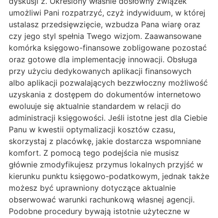
dyskusji z. Określony właśnie dosłowny związek
umożliwi Pani rozpatrzyć, czyż indywiduum, w której
ustalasz przedsięwzięcie, wzbudza Pana wiarę oraz
czy jego styl spełnia Twego wizjom. Zaawansowane
komórka księgowo-finansowe zobligowane pozostać
oraz gotowe dla implementację innowacji. Obsługa
przy użyciu dedykowanych aplikacji finansowych
albo aplikacji pozwalających bezzwłoczny możliwość
uzyskania z dostępem do dokumentów internetowo
ewoluuje się aktualnie standardem w relacji do
administracji księgowości. Jeśli istotne jest dla Ciebie
Panu w kwestii optymalizacji kosztów czasu,
skorzystaj z placówkę, jakie dostarcza wspomniane
komfort. Z pomocą tego podejścia nie musisz
głównie zmodyfikujesz przymus lokalnych przyjść w
kierunku punktu księgowo-podatkowym, jednak także
możesz być uprawniony dotyczące aktualnie
obserwować warunki rachunkową własnej agencji.
Podobne procedury bywają istotnie użyteczne w