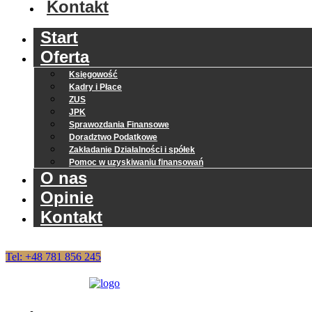
Kontakt
Start
Oferta
Księgowość
Kadry i Płace
ZUS
JPK
Sprawozdania Finansowe
Doradztwo Podatkowe
Zakładanie Działalności i spółek
Pomoc w uzyskiwaniu finansowań
O nas
Opinie
Kontakt
Tel: +48 781 856 245
Start