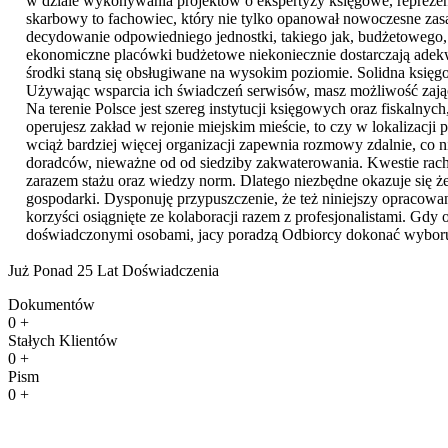
w dziale wykonywania projektów o ekspertyzy księgowe, reprezent
skarbowy to fachowiec, który nie tylko opanował nowoczesne zasa
decydowanie odpowiedniego jednostki, takiego jak, budżetowego, c
ekonomiczne placówki budżetowe niekoniecznie dostarczają adekwa
środki staną się obsługiwane na wysokim poziomie. Solidna księ
Używając wsparcia ich świadczeń serwisów, masz możliwość zająć
Na terenie Polsce jest szereg instytucji księgowych oraz fiskalnyc
operujesz zakład w rejonie miejskim mieście, to czy w lokalizacji
wciąż bardziej więcej organizacji zapewnia rozmowy zdalnie, co n
doradców, nieważne od od siedziby zakwaterowania. Kwestie rachun
zarazem stażu oraz wiedzy norm. Dlatego niezbędne okazuje się że
gospodarki. Dysponuję przypuszczenie, że też niniejszy opracow
korzyści osiągnięte ze kolaboracji razem z profesjonalistami. Gdy 
doświadczonymi osobami, jacy poradzą Odbiorcy dokonać wyboru na
Już Ponad 25 Lat Doświadczenia
Dokumentów
0
+
Stałych Klientów
0
+
Pism
0
+