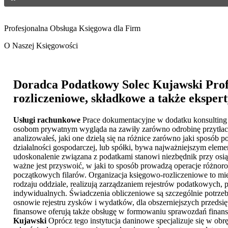
Profesjonalna Obsługa Księgowa dla Firm
O Naszej Księgowości
Doradca Podatkowy Solec Kujawski
Prof
rozliczeniowe, składkowe a także ekspert
Usługi rachunkowe
Prace dokumentacyjne w dodatku konsulting k
osobom prywatnym wygląda na zawiły zarówno odrobinę przytłacza
analizowałeś, jaki one dzielą się na różnice zarówno jaki sposób p
działalności gospodarczej, lub spółki, bywa najważniejszym eleme
udoskonalenie związana z podatkami stanowi niezbędnik przy osi
ważne jest przyswoić, w jaki to sposób prowadzą operacje różno
początkowych filarów. Organizacja księgowo-rozliczeniowe to mi
rodzaju oddziale, realizują zarządzaniem rejestrów podatkowych
indywidualnych. Świadczenia obliczeniowe są szczególnie potrzebn
osnowie rejestru zysków i wydatków, dla obszerniejszych przedsię
finansowe oferują także obsługę w formowaniu sprawozdań finansow
Kujawski
Oprócz tego instytucja daninowe specjalizuje się w obr