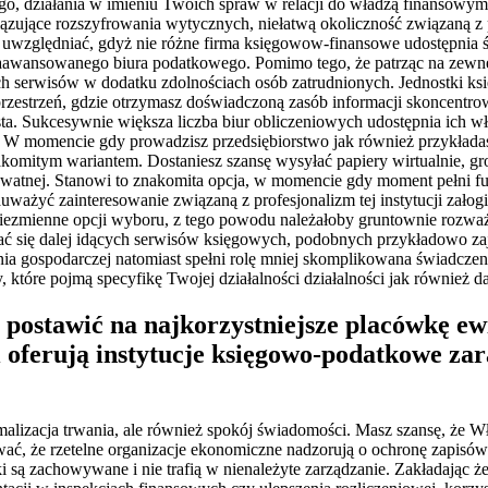
go, działania w imieniu Twoich spraw w relacji do władzą finansowy
zujące rozszyfrowania wytycznych, niełatwą okoliczność związaną z p
rto uwzględniać, gdyż nie różne firma księgowow-finansowe udostępni
j zaawansowanego biura podatkowego. Pomimo tego, że patrząc na zewnę
ych serwisów w dodatku zdolnościach osób zatrudnionych. Jednostki k
 przestrzeń, gdzie otrzymasz doświadczoną zasób informacji skoncentr
ta. Sukcesywnie większa liczba biur obliczeniowych udostępnia ich 
mi. W momencie gdy prowadzisz przedsiębiorstwo jak również przykład
omitym wariantem. Dostaniesz szansę wysyłać papiery wirtualnie, grom
rywatnej. Stanowi to znakomita opcja, w momencie gdy moment pełni 
ważyć zainteresowanie związaną z profesjonalizm tej instytucji załogi
niezmienne opcji wyboru, z tego powodu należałoby gruntownie rozważ
ać się dalej idących serwisów księgowych, podobnych przykładowo z
nia gospodarczej natomiast spełni rolę mniej skomplikowana świadcze
, które pojmą specyfikę Twojej działalności działalności jak równie
 postawić na najkorzystniejsze placówkę e
i oferują instytucje księgowo-podatkowe za
lizacja trwania, ale również spokój świadomości. Masz szansę, że Wł
wać, że rzetelne organizacje ekonomiczne nadzorują o ochronę zapisów
ki są zachowywane i nie trafią w nienależyte zarządzanie. Zakładając