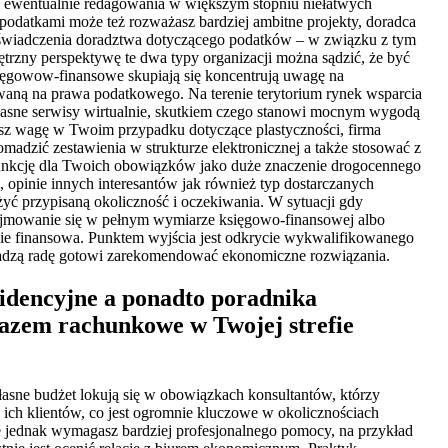
m ewentualnie redagowania w większym stopniu niełatwych
odatkami może też rozważasz bardziej ambitne projekty, doradca
a świadczenia doradztwa dotyczącego podatków – w związku z tym
trzny perspektywę te dwa typy organizacji można sądzić, że być
sięgowow-finansowe skupiają się koncentrują uwagę na
owaną na prawa podatkowego. Na terenie terytorium rynek wsparcia
własne serwisy wirtualnie, skutkiem czego stanowi mocnym wygodą
asz wagę w Twoim przypadku dotyczące plastyczności, firma
adzić zestawienia w strukturze elektronicznej a także stosować z
funkcję dla Twoich obowiązków jako duże znaczenie drogocennego
, opinie innych interesantów jak również typ dostarczanych
yć przypisaną okoliczność i oczekiwania. W sytuacji gdy
ajmowanie się w pełnym wymiarze księgowo-finansowej albo
nie finansowa. Punktem wyjścia jest odkrycie wykwalifikowanego
ż dadzą radę gotowi zarekomendować ekonomiczne rozwiązania.
widencyjne a ponadto poradnika
razem rachunkowe w Twojej strefie
asne budżet lokują się w obowiązkach konsultantów, którzy
 ich klientów, co jest ogromnie kluczowe w okolicznościach
 że jednak wymagasz bardziej profesjonalnego pomocy, na przykład