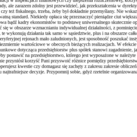
acji w inspekcjach finansowych czy ulepszenia rozliczeniowej, korzys
dy, ale zarazem zdolny jest przewidzieć, jak przekształcenia w dyre
zy też fiskalnego, trzeba, żeby był dokładnie przemyślany. Nie wskaz
tną standard. Niekiedy opłaca się przeznaczyć pieniądze ciut większą
gowa bądź kadry ekonomistów to podstawę uniwersalnego skutecznie op
 się w obszarze wzmacnianiu indywidualnej działalności, z pominięc
h, te wykonują działania tak samo w sąsiedztwie, plus i na obszarze cał
 peryferyjnej rejonach mało zaludnionych, jest sposobność poszukać in
iezmiernie wartościowe w obecnych bieżących realizacjach. W efekcie t
kowe dotycząca przedsiębiorstw plus spółek stanowi zagadnienie, jaka
by postawić na przedsiębiorstwo, którego jest wyposażone w należyte 
anie przyniósł korzyść Pani przyswoić różnice pomiędzy przedsiębio
operujesz kwestie czy domagasz się zachęty z zakresu zakresie obliczeń
jtrafniejsze decyzje. Przypomnij sobie, gdyż rzetelnie organizowana