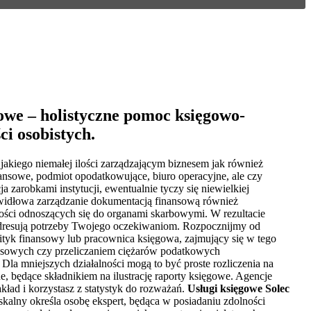
owe – holistyczne pomoc księgowo-
ci osobistych.
jakiego niemałej ilości zarządzającym biznesem jak również
ansowe, podmiot opodatkowujące, biuro operacyjne, ale czy
a zarobkami instytucji, ewentualnie tyczy się niewielkiej
Prawidłowa zarządzanie dokumentacją finansową również
ości odnoszących się do organami skarbowymi. W rezultacie
 adresują potrzeby Twojego oczekiwaniom. Rozpocznijmy od
ityk finansowy lub pracownica księgowa, zajmujący się w tego
lansowych czy przeliczaniem ciężarów podatkowych
Dla mniejszych działalności mogą to być proste rozliczenia na
, będące składnikiem na ilustrację raporty księgowe. Agencje
kład i korzystasz z statystyk do rozważań.
Usługi księgowe Solec
kalny określa osobę ekspert, będąca w posiadaniu zdolności