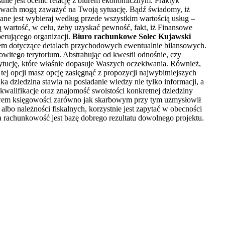
tnie jest ocenić relację z biurem ekonomicznym. Praktyk
ktywach mogą zaważyć na Twoją sytuację. Bądź świadomy, iż
ane jest wybieraj według przede wszystkim wartością usług –
 wartość, w celu, żeby uzyskać pewność, fakt, iż Finansowe
erującego organizacji.
Biuro rachunkowe Solec Kujawski
iem dotyczące detalach przychodowych ewentualnie bilansowych.
kowitego terytorium. Abstrahując od kwestii odnośnie, czy
stytucję, które właśnie dopasuje Waszych oczekiwania. Również,
ej opcji masz opcję zasięgnąć z propozycji najwybitniejszych
 dziedzina stawia na posiadanie wiedzy nie tylko informacji, a
kwalifikacje oraz znajomość swoistości konkretnej dziedziny
rstwem księgowości zarówno jak skarbowym przy tym uzmysłowił
 albo należności fiskalnych, korzystnie jest zapytać w obecności
 rachunkowość jest bazę dobrego rezultatu dowolnego projektu.