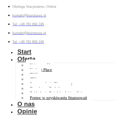
Obsługa Stacjonarna i Online
kontakt@biurotaxes.pl
Tel: +48 781 856 245
kontakt@biurotaxes.pl
Tel: +48 781 856 245
Start
Oferta
Księgowość
Kadry i Płace
ZUS
JPK
Sprawozdania Finansowe
Doradztwo Podatkowe
Zakładanie Działalności i spółek
Pomoc w uzyskiwaniu finansowań
O nas
Opinie