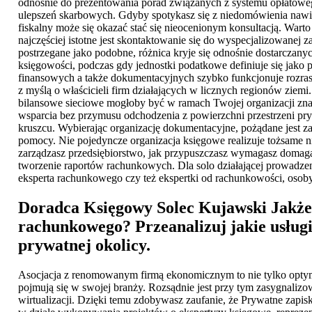
odnośnie do prezentowania porad związanych z systemu opłatowe
ulepszeń skarbowych. Gdyby spotykasz się z niedomówienia nawią
fiskalny może się okazać stać się nieocenionym konsultacją. Wa
najczęściej istotne jest skontaktowanie się do wyspecjalizowane
postrzegane jako podobne, różnica kryje się odnośnie dostarczan
księgowości, podczas gdy jednostki podatkowe definiuje się jako
finansowych a także dokumentacyjnych szybko funkcjonuje rozras
z myślą o właścicieli firm działających w licznych regionów zie
bilansowe sieciowe mogłoby być w ramach Twojej organizacji znak
wsparcia bez przymusu odchodzenia z powierzchni przestrzeni p
kruszcu. Wybierając organizację dokumentacyjne, pożądane jest zau
pomocy. Nie pojedyncze organizacja księgowe realizuje tożsame 
zarządzasz przedsiębiorstwo, jak przypuszczasz wymagasz domag
tworzenie raportów rachunkowych. Dla solo działającej prowadze
eksperta rachunkowego czy też ekspertki od rachunkowości, osoby
Doradca Księgowy Solec Kujawski
Jakże
rachunkowego? Przeanalizuj jakie usług
prywatnej okolicy.
Asocjacja z renomowanym firmą ekonomicznym to nie tylko optyma
pojmują się w swojej branży. Rozsądnie jest przy tym zasygnalizo
wirtualizacji. Dzięki temu zdobywasz zaufanie, że Prywatne zapis