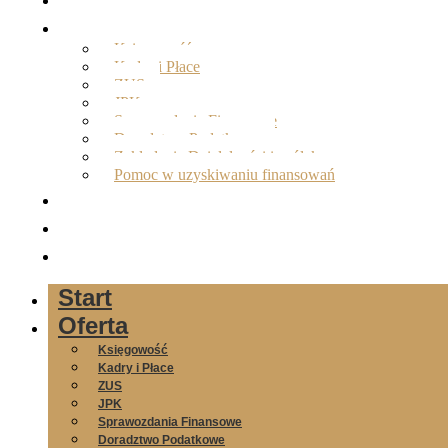
Oferta
Księgowość
Kadry i Płace
ZUS
JPK
Sprawozdania Finansowe
Doradztwo Podatkowe
Zakładanie Działalności i spółek
Pomoc w uzyskiwaniu finansowań
O nas
Opinie
Kontakt
Start
Oferta
Księgowość
Kadry i Płace
ZUS
JPK
Sprawozdania Finansowe
Doradztwo Podatkowe