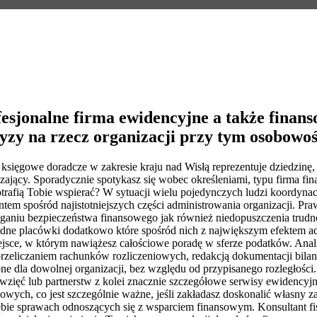
esjonalne firma ewidencyjne a także finans
yzy na rzecz organizacji przy tym osobowoś
sięgowe doradcze w zakresie kraju nad Wisłą reprezentuje dziedzinę, 
jący. Sporadycznie spotykasz się wobec określeniami, typu firma fin
otrafią Tobie wspierać? W sytuacji wielu pojedynczych ludzi koordynacj
ntem spośród najistotniejszych części administrowania organizacji. 
ąganiu bezpieczeństwa finansowego jak również niedopuszczenia trudn
rodne placówki dodatkowo które spośród nich z największym efektem
ejsce, w którym nawiążesz całościowe poradę w sferze podatków. Anal
, przeliczaniem rachunków rozliczeniowych, redakcją dokumentacji bi
e dla dowolnej organizacji, bez względu od przypisanego rozległości. 
wzięć lub partnerstw z kolei znacznie szczegółowe serwisy ewidencyjne
ych, co jest szczególnie ważne, jeśli zakładasz doskonalić własny za
ębie sprawach odnoszących się z wsparciem finansowym. Konsultant fis