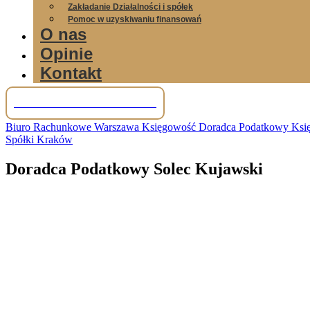
Zakładanie Działalności i spółek
Pomoc w uzyskiwaniu finansowań
O nas
Opinie
Kontakt
Tel: +48 781 856 245
Biuro Rachunkowe Warszawa Księgowość Doradca Podatkowy Księg
Spółki Kraków
Doradca Podatkowy Solec Kujawski