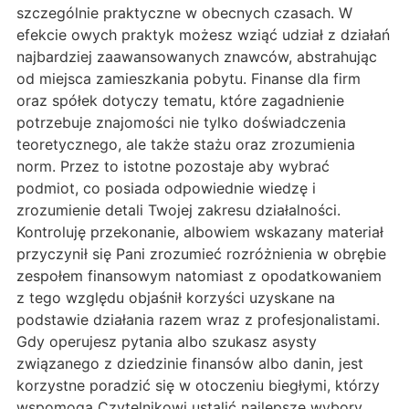
szczególnie praktyczne w obecnych czasach. W
efekcie owych praktyk możesz wziąć udział z działań
najbardziej zaawansowanych znawców, abstrahując
od miejsca zamieszkania pobytu. Finanse dla firm
oraz spółek dotyczy tematu, które zagadnienie
potrzebuje znajomości nie tylko doświadczenia
teoretycznego, ale także stażu oraz zrozumienia
norm. Przez to istotne pozostaje aby wybrać
podmiot, co posiada odpowiednie wiedzę i
zrozumienie detali Twojej zakresu działalności.
Kontroluję przekonanie, albowiem wskazany materiał
przyczynił się Pani zrozumieć rozróżnienia w obrębie
zespołem finansowym natomiast z opodatkowaniem
z tego względu objaśnił korzyści uzyskane na
podstawie działania razem wraz z profesjonalistami.
Gdy operujesz pytania albo szukasz asysty
związanego z dziedzinie finansów albo danin, jest
korzystne poradzić się w otoczeniu biegłymi, którzy
wspomogą Czytelnikowi ustalić najlepsze wybory.