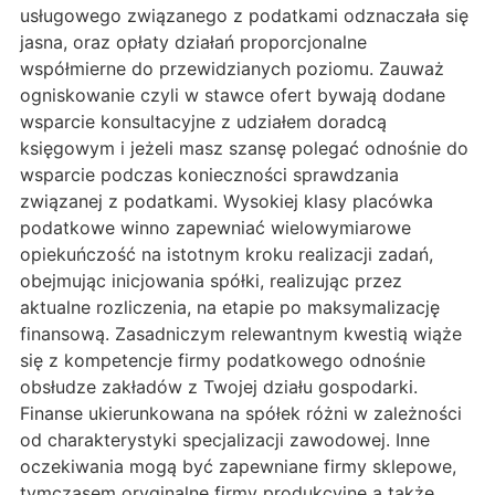
usługowego związanego z podatkami odznaczała się
jasna, oraz opłaty działań proporcjonalne
współmierne do przewidzianych poziomu. Zauważ
ogniskowanie czyli w stawce ofert bywają dodane
wsparcie konsultacyjne z udziałem doradcą
księgowym i jeżeli masz szansę polegać odnośnie do
wsparcie podczas konieczności sprawdzania
związanej z podatkami. Wysokiej klasy placówka
podatkowe winno zapewniać wielowymiarowe
opiekuńczość na istotnym kroku realizacji zadań,
obejmując inicjowania spółki, realizując przez
aktualne rozliczenia, na etapie po maksymalizację
finansową. Zasadniczym relewantnym kwestią wiąże
się z kompetencje firmy podatkowego odnośnie
obsłudze zakładów z Twojej działu gospodarki.
Finanse ukierunkowana na spółek różni w zależności
od charakterystyki specjalizacji zawodowej. Inne
oczekiwania mogą być zapewniane firmy sklepowe,
tymczasem oryginalne firmy produkcyjne a także