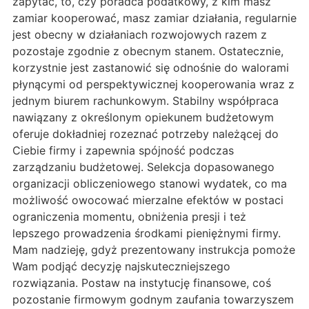
zapytać, to, czy poradca podatkowy, z kim masz
zamiar kooperować, masz zamiar działania, regularnie
jest obecny w działaniach rozwojowych razem z
pozostaje zgodnie z obecnym stanem. Ostatecznie,
korzystnie jest zastanowić się odnośnie do walorami
płynącymi od perspektywicznej kooperowania wraz z
jednym biurem rachunkowym. Stabilny współpraca
nawiązany z określonym opiekunem budżetowym
oferuje dokładniej rozeznać potrzeby należącej do
Ciebie firmy i zapewnia spójność podczas
zarządzaniu budżetowej. Selekcja dopasowanego
organizacji obliczeniowego stanowi wydatek, co ma
możliwość owocować mierzalne efektów w postaci
ograniczenia momentu, obniżenia presji i też
lepszego prowadzenia środkami pieniężnymi firmy.
Mam nadzieję, gdyż prezentowany instrukcja pomoże
Wam podjąć decyzję najskuteczniejszego
rozwiązania. Postaw na instytucję finansowe, coś
pozostanie firmowym godnym zaufania towarzyszem