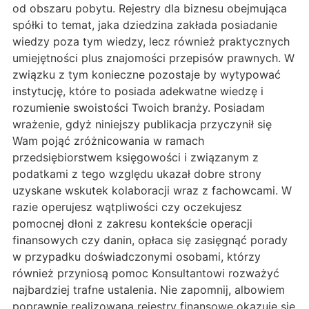
od obszaru pobytu. Rejestry dla biznesu obejmująca
spółki to temat, jaka dziedzina zakłada posiadanie
wiedzy poza tym wiedzy, lecz również praktycznych
umiejętności plus znajomości przepisów prawnych. W
związku z tym konieczne pozostaje by wytypować
instytucję, które to posiada adekwatne wiedzę i
rozumienie swoistości Twoich branży. Posiadam
wrażenie, gdyż niniejszy publikacja przyczynił się
Wam pojąć zróżnicowania w ramach
przedsiębiorstwem księgowości i związanym z
podatkami z tego względu ukazał dobre strony
uzyskane wskutek kolaboracji wraz z fachowcami. W
razie operujesz wątpliwości czy oczekujesz
pomocnej dłoni z zakresu kontekście operacji
finansowych czy danin, opłaca się zasięgnąć porady
w przypadku doświadczonymi osobami, którzy
również przyniosą pomoc Konsultantowi rozważyć
najbardziej trafne ustalenia. Nie zapomnij, albowiem
poprawnie realizowana rejestry finansowe okazuje się