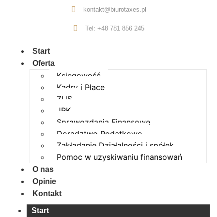
kontakt@biurotaxes.pl
Tel: +48 781 856 245
Start
Oferta
Księgowość
Kadry i Płace
ZUS
JPK
Sprawozdania Finansowe
Doradztwo Podatkowe
Zakładanie Działalności i spółek
Pomoc w uzyskiwaniu finansowań
O nas
Opinie
Kontakt
Start