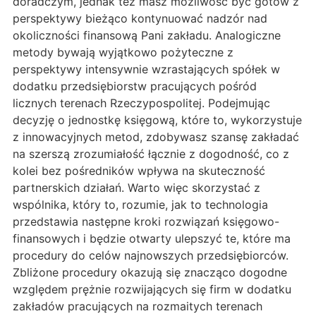
doradczym, jednak też masz możliwość być gotów z
perspektywy bieżąco kontynuować nadzór nad
okoliczności finansową Pani zakładu. Analogiczne
metody bywają wyjątkowo pożyteczne z
perspektywy intensywnie wzrastających spółek w
dodatku przedsiębiorstw pracujących pośród
licznych terenach Rzeczypospolitej. Podejmując
decyzję o jednostkę księgową, które to, wykorzystuje
z innowacyjnych metod, zdobywasz szansę zakładać
na szerszą zrozumiałość łącznie z dogodność, co z
kolei bez pośredników wpływa na skuteczność
partnerskich działań. Warto więc skorzystać z
wspólnika, który to, rozumie, jak to technologia
przedstawia następne kroki rozwiązań księgowo-
finansowych i będzie otwarty ulepszyć te, które ma
procedury do celów najnowszych przedsiębiorców.
Zbliżone procedury okazują się znacząco dogodne
względem prężnie rozwijających się firm w dodatku
zakładów pracujących na rozmaitych terenach