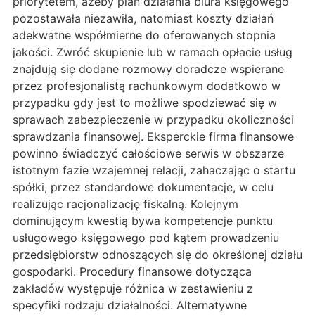
priorytetem, ażeby plan działania biura księgowego
pozostawała niezawiła, natomiast koszty działań
adekwatne współmierne do oferowanych stopnia
jakości. Zwróć skupienie lub w ramach opłacie usług
znajdują się dodane rozmowy doradcze wspierane
przez profesjonalistą rachunkowym dodatkowo w
przypadku gdy jest to możliwe spodziewać się w
sprawach zabezpieczenie w przypadku okoliczności
sprawdzania finansowej. Eksperckie firma finansowe
powinno świadczyć całościowe serwis w obszarze
istotnym fazie wzajemnej relacji, zahaczając o startu
spółki, przez standardowe dokumentacje, w celu
realizując racjonalizację fiskalną. Kolejnym
dominującym kwestią bywa kompetencje punktu
usługowego księgowego pod kątem prowadzeniu
przedsiębiorstw odnoszących się do określonej działu
gospodarki. Procedury finansowe dotycząca
zakładów występuje różnica w zestawieniu z
specyfiki rodzaju działalności. Alternatywne