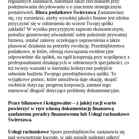
regularnych zadaniach, natomiast także rzecznikiem przy
podejmowaniu decydowaniu o o znaczeniu strategicznym
postanowień.
Biura podatkowe Świerzawa
Zastanawiasz
się, czy rozumiesz, ażeby wysokiej jakości finanse jest zdolna
przyczynić się w odniesieniu do wzrost Twojej spółki
zakładu? W wyniku precyzyjnym zapisom ekonomicznym,
potrafisz gruntowniej uświadomić sobie położenie prywatnej
biznesu, ustalać zakresy oczekujące usprawnienia a także
planować działania na potrzeby ewolucję. Przedsiębiorstwa
podatkowe, te które, oferują rozwiązania ewidencyjne
odpowiednie dla spółek, na ogół kooperują przy współpracy z
profesjonalistami działających w odmiennych specjalności, co
też tworzy warunki w kierunku holistyczne podejście
odnośnie budżetu Twojego przedsiębiorstwa spółki. To
wyjątkowe pomoc, które umożliwia daje okazję, skupić
osobiście dotycząc progresu korporacji, zamiast tego
marnować długość dotyczące problemy dokumentacyjne.
Prace bilansowe i księgowalne – z jakiej racji warto
powierzyć w ręce własną dokumentację finansową
zaufanemu poradcy finansowemu lub
Usługi rachunkowe
Świerzawa
.
Usługi rachunkowe
Sporo przedsiębiorców zastanawia się
nad wewnętrznie kwestię, w jaki sposób najlepiej odkryć