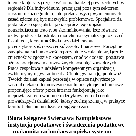
terenie kraju są są częste wśród najbardziej powszechnych w
regionie? Dla indywiduum, pracującej poza tym sektorem
obszarem każdego dnia, interpretacja wyżej wymienionych
zasad zdarza się być niezwykle problemowe. Specjalista ds.
podatków to specjalista, jakiż oprócz tego objaśni
potrzebującemu tego typu skomplikowania, lecz również
ułatwi podczas konstrukcji modelu maksymalizacji rozliczeń
fiskalnych, która umożliwia przedsiębiorstwa
przedsiębiorczości oszczędzić zasoby finansowe. Porządnie
zarządzana rachunkowość reprezentuje wcale nie wyłącznie
zbieżność w zgodzie z kodeksem, choć w dodatku podstawa
ażeby podejmowania rozważnych posunięć zarządczych.
Praca zespołowa z udziałem kompetentnym organizacją
ewidencyjnym gwarantuje dla Ciebie gwarancję, ponieważ
Twoich działań kapitał pozostają w opiece najwyższego
szczebla rękach. Jednocześnie nadto, instytucje rachunkowe
proponujące oferty przez internet funkcjonują jako
niepowtarzalnym wariantem dedykowanym dla osób
prowadzących działalność, którzy zechcą szanują w praktyce
komfort plus minimalizację długiego czasu.
Biura księgowe Świerzawa
Kompleksowe
instytucja podatkowe i świadczenia podatkowe
– znakomita rachunkowa opieka systemu