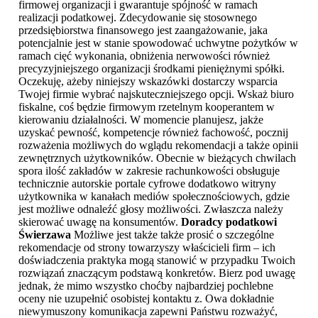
firmowej organizacji i gwarantuje spójność w ramach
realizacji podatkowej. Zdecydowanie się stosownego
przedsiębiorstwa finansowego jest zaangażowanie, jaka
potencjalnie jest w stanie spowodować uchwytne pożytków w
ramach cięć wykonania, obniżenia nerwowości również
precyzyjniejszego organizacji środkami pieniężnymi spółki.
Oczekuję, ażeby niniejszy wskazówki dostarczy wsparcia
Twojej firmie wybrać najskuteczniejszego opcji. Wskaż biuro
fiskalne, coś będzie firmowym rzetelnym kooperantem w
kierowaniu działalności. W momencie planujesz, jakże
uzyskać pewność, kompetencje również fachowość, pocznij
rozważenia możliwych do wglądu rekomendacji a także opinii
zewnętrznych użytkowników. Obecnie w bieżących chwilach
spora ilość zakładów w zakresie rachunkowości obsługuje
technicznie autorskie portale cyfrowe dodatkowo witryny
użytkownika w kanałach mediów społecznościowych, gdzie
jest możliwe odnaleźć głosy możliwości. Zwłaszcza należy
skierować uwagę na konsumentów.
Doradcy podatkowi
Świerzawa
Możliwe jest także także prosić o szczególne
rekomendacje od strony towarzyszy właścicieli firm – ich
doświadczenia praktyka mogą stanowić w przypadku Twoich
rozwiązań znaczącym podstawą konkretów. Bierz pod uwagę
jednak, że mimo wszystko choćby najbardziej pochlebne
oceny nie uzupełnić osobistej kontaktu z. Owa dokładnie
niewymuszony komunikacja zapewni Państwu rozważyć,