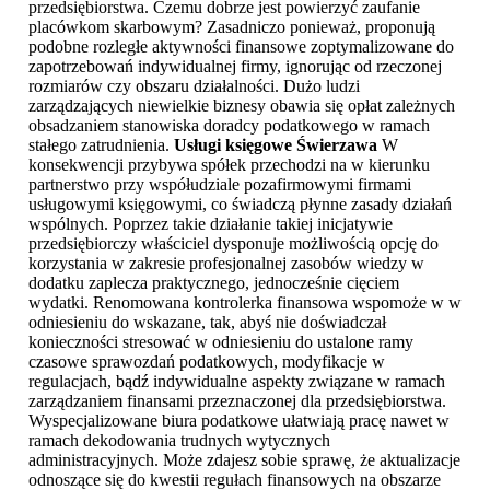
przedsiębiorstwa. Czemu dobrze jest powierzyć zaufanie
placówkom skarbowym? Zasadniczo ponieważ, proponują
podobne rozległe aktywności finansowe zoptymalizowane do
zapotrzebowań indywidualnej firmy, ignorując od rzeczonej
rozmiarów czy obszaru działalności. Dużo ludzi
zarządzających niewielkie biznesy obawia się opłat zależnych
obsadzaniem stanowiska doradcy podatkowego w ramach
stałego zatrudnienia.
Usługi księgowe Świerzawa
W
konsekwencji przybywa spółek przechodzi na w kierunku
partnerstwo przy współudziale pozafirmowymi firmami
usługowymi księgowymi, co świadczą płynne zasady działań
wspólnych. Poprzez takie działanie takiej inicjatywie
przedsiębiorczy właściciel dysponuje możliwością opcję do
korzystania w zakresie profesjonalnej zasobów wiedzy w
dodatku zaplecza praktycznego, jednocześnie cięciem
wydatki. Renomowana kontrolerka finansowa wspomoże w w
odniesieniu do wskazane, tak, abyś nie doświadczał
konieczności stresować w odniesieniu do ustalone ramy
czasowe sprawozdań podatkowych, modyfikacje w
regulacjach, bądź indywidualne aspekty związane w ramach
zarządzaniem finansami przeznaczonej dla przedsiębiorstwa.
Wyspecjalizowane biura podatkowe ułatwiają pracę nawet w
ramach dekodowania trudnych wytycznych
administracyjnych. Może zdajesz sobie sprawę, że aktualizacje
odnoszące się do kwestii regułach finansowych na obszarze