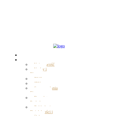
Start
Oferta
Księgowość
Kadry i
Płace
ZUS
JPK
Sprawozdania
Finansowe
Doradztwo
Podatkowe
Zakładanie
Działalności i
spółek