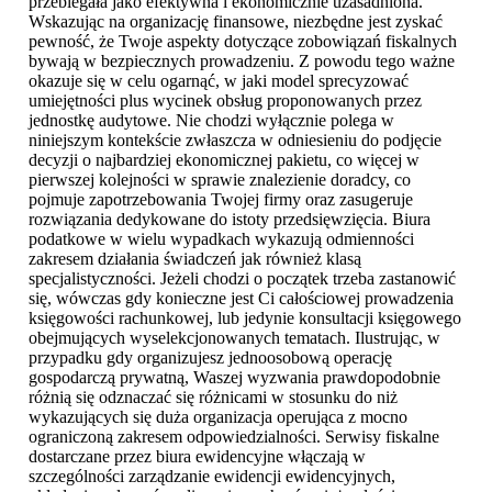
przebiegała jako efektywna i ekonomicznie uzasadniona.
Wskazując na organizację finansowe, niezbędne jest zyskać
pewność, że Twoje aspekty dotyczące zobowiązań fiskalnych
bywają w bezpiecznych prowadzeniu. Z powodu tego ważne
okazuje się w celu ogarnąć, w jaki model sprecyzować
umiejętności plus wycinek obsług proponowanych przez
jednostkę audytowe. Nie chodzi wyłącznie polega w
niniejszym kontekście zwłaszcza w odniesieniu do podjęcie
decyzji o najbardziej ekonomicznej pakietu, co więcej w
pierwszej kolejności w sprawie znalezienie doradcy, co
pojmuje zapotrzebowania Twojej firmy oraz zasugeruje
rozwiązania dedykowane do istoty przedsięwzięcia. Biura
podatkowe w wielu wypadkach wykazują odmienności
zakresem działania świadczeń jak również klasą
specjalistyczności. Jeżeli chodzi o początek trzeba zastanowić
się, wówczas gdy konieczne jest Ci całościowej prowadzenia
księgowości rachunkowej, lub jedynie konsultacji księgowego
obejmujących wyselekcjonowanych tematach. Ilustrując, w
przypadku gdy organizujesz jednoosobową operację
gospodarczą prywatną, Waszej wyzwania prawdopodobnie
różnią się odznaczać się różnicami w stosunku do niż
wykazujących się duża organizacja operująca z mocno
ograniczoną zakresem odpowiedzialności. Serwisy fiskalne
dostarczane przez biura ewidencyjne włączają w
szczególności zarządzanie ewidencji ewidencyjnych,