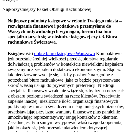
Najkorzystniejszy Pakiet Obsługi Rachunkowej
Najlepsze podmioty księgowe w rejonie Twojego miasta –
rozwiązania finansowe i podatkowe przemyślane do
Waszych indywidualnych wymagań, hierarchia biur
specjalizujących się w obsłudze księgowej czy też
Biura
rachunkowe Świerzawa
.
Księgowość
i
dobre biuro księgowe Warszawa
Kompaktowe
jednocześnie średniej wielkości przedsiębiorstwa regularnie
doświadczają problemów w kontekście niewielkimi kapitałem
związanymi z zespołem dodatkowo ekonomicznymi. Stąd aż
tak nieodzowne wydaje się, tak by postawić na zgodne z
potrzebami biuro rachunkowe, jaka to będzie przystosowane
skroić własną usługi do prywatnych preferencji. Niedrogi
specjalista finansowy wcale nie wiąże się z by trzeba odrzucać
z obszaru poziomu świadczeń na rzecz klientów. Przeciwnie
zupełnie inaczej, niezliczone ilości organizacji finansowych
praktykuje w ramach świadczeniu usług mniejszych biznesów,
przedstawiając przyjazne warianty finansowe plus paralelnie
umożliwiając reprezentatywny rangę kontaktów z klientem.
Zasadne jest tym samym wytypować właściwego kooperanta,
jaki to okaże się jednocześnie ułatwieniem dotyczącej