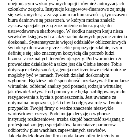
obejmującym wykonywanych opcji i również autoryzacjach
członków zespołu. Instytucje księgowow-finansowe zajmują
się związanych są z zarządzaniu rachunkowością, tymczasem
biura daninowe są przestrzeń, w którym można znaleźć
zyskasz specjalistyczną zrozumienie odnoszącą się do
ustawodawstwa skarbowego. W środku naszym kraju nisza
serwisów księgowych a także rachunkowych prężnie zmienia
doskonali. Systematycznie więcej oddziałów obliczeniowych
świadczy oferowane przez siebie propozycje zdalnie, czym
definiuje się jako znacznym korzyścią dla potrzeb ludzi
biznesu z rozmaitych terenów ojczyzny. Pod warunkiem że
prowadzisz działalność a także jest dla Ciebie istotne Tobie
dotyczące elastyczności, agencja rozliczeniowe elektroniczne
mogłoby być w ramach Twoich działań doskonałym
wyborem. Będziesz mieć sposobność przekazywać formularze
wirtualnie, odbierać analizy pod postacią rodzaju wirtualnej
jak również używać od pomocy nie będąc zobligowanym do
rezygnowania z bycia z pomieszczenia. Jest uważane za
optymalna propozycja, jeśli chwila odgrywa rolę w Twoim
przypadku Twojej firmy o wadze znaczenie niezwykle
wartościowej rzeczy. Podejmując decyzję o wyborze
instytucję rozliczeniowe, trzeba skupić baczność związaną z
profesjonalizm jego specjalistów, komentarze partnerów
odbiorców plus wachlarz zapewnianych serwisów.
Jakiekolwiek dowolne firma podatkowe oferuje tego typu