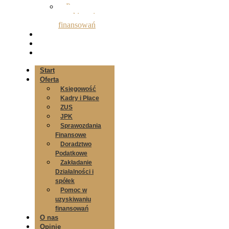
Pomoc w
uzyskiwaniu
finansowań
O nas
Opinie
Kontakt
Start
Oferta
Księgowość
Kadry i Płace
ZUS
JPK
Sprawozdania
Finansowe
Doradztwo
Podatkowe
Zakładanie
Działalności i
spółek
Pomoc w
uzyskiwaniu
finansowań
O nas
Opinie