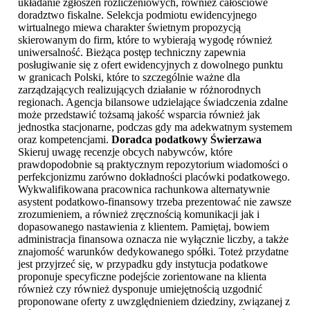
układanie zgłoszeń rozliczeniowych, również całościowe
doradztwo fiskalne. Selekcja podmiotu ewidencyjnego
wirtualnego miewa charakter świetnym propozycją
skierowanym do firm, które to wybierają wygodę również
uniwersalność. Bieżąca postęp techniczny zapewnia
posługiwanie się z ofert ewidencyjnych z dowolnego punktu
w granicach Polski, które to szczególnie ważne dla
zarządzających realizujących działanie w różnorodnych
regionach. Agencja bilansowe udzielające świadczenia zdalne
może przedstawić tożsamą jakość wsparcia również jak
jednostka stacjonarne, podczas gdy ma adekwatnym systemem
oraz kompetencjami.
Doradca podatkowy Świerzawa
Skieruj uwagę recenzje obcych nabywców, które
prawdopodobnie są praktycznym repozytorium wiadomości o
perfekcjonizmu zarówno dokładności placówki podatkowego.
Wykwalifikowana pracownica rachunkowa alternatywnie
asystent podatkowo-finansowy trzeba prezentować nie zawsze
zrozumieniem, a również zręcznością komunikacji jak i
dopasowanego nastawienia z klientem. Pamiętaj, bowiem
administracja finansowa oznacza nie wyłącznie liczby, a także
znajomość warunków dedykowanego spółki. Toteż przydatne
jest przyjrzeć się, w przypadku gdy instytucja podatkowe
proponuje specyficzne podejście zorientowane na klienta
również czy również dysponuje umiejętnością uzgodnić
proponowane oferty z uwzględnieniem dziedziny, związanej z