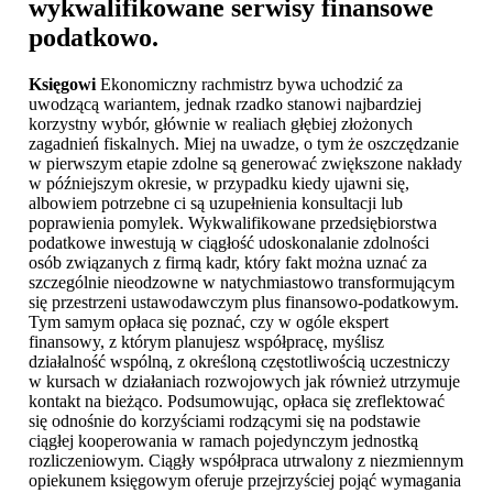
wykwalifikowane serwisy finansowe
podatkowo.
Księgowi
Ekonomiczny rachmistrz bywa uchodzić za
uwodzącą wariantem, jednak rzadko stanowi najbardziej
korzystny wybór, głównie w realiach głębiej złożonych
zagadnień fiskalnych. Miej na uwadze, o tym że oszczędzanie
w pierwszym etapie zdolne są generować zwiększone nakłady
w późniejszym okresie, w przypadku kiedy ujawni się,
albowiem potrzebne ci są uzupełnienia konsultacji lub
poprawienia pomylek. Wykwalifikowane przedsiębiorstwa
podatkowe inwestują w ciągłość udoskonalanie zdolności
osób związanych z firmą kadr, który fakt można uznać za
szczególnie nieodzowne w natychmiastowo transformującym
się przestrzeni ustawodawczym plus finansowo-podatkowym.
Tym samym opłaca się poznać, czy w ogóle ekspert
finansowy, z którym planujesz współpracę, myślisz
działalność wspólną, z określoną częstotliwością uczestniczy
w kursach w działaniach rozwojowych jak również utrzymuje
kontakt na bieżąco. Podsumowując, opłaca się zreflektować
się odnośnie do korzyściami rodzącymi się na podstawie
ciągłej kooperowania w ramach pojedynczym jednostką
rozliczeniowym. Ciągły współpraca utrwalony z niezmiennym
opiekunem księgowym oferuje przejrzyściej pojąć wymagania