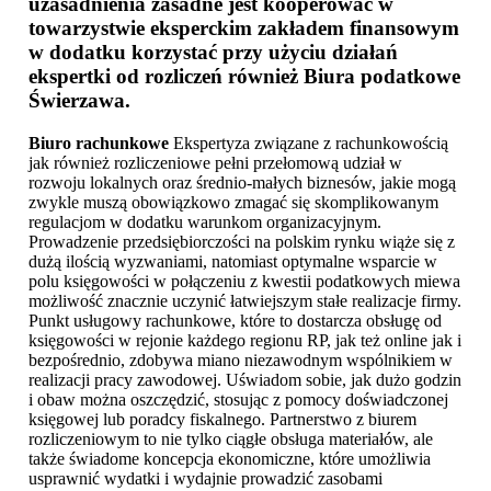
uzasadnienia zasadne jest kooperować w
towarzystwie eksperckim zakładem finansowym
w dodatku korzystać przy użyciu działań
ekspertki od rozliczeń również
Biura podatkowe
Świerzawa
.
Biuro rachunkowe
Ekspertyza związane z rachunkowością
jak również rozliczeniowe pełni przełomową udział w
rozwoju lokalnych oraz średnio-małych biznesów, jakie mogą
zwykle muszą obowiązkowo zmagać się skomplikowanym
regulacjom w dodatku warunkom organizacyjnym.
Prowadzenie przedsiębiorczości na polskim rynku wiąże się z
dużą ilością wyzwaniami, natomiast optymalne wsparcie w
polu księgowości w połączeniu z kwestii podatkowych miewa
możliwość znacznie uczynić łatwiejszym stałe realizacje firmy.
Punkt usługowy rachunkowe, które to dostarcza obsługę od
księgowości w rejonie każdego regionu RP, jak też online jak i
bezpośrednio, zdobywa miano niezawodnym wspólnikiem w
realizacji pracy zawodowej. Uświadom sobie, jak dużo godzin
i obaw można oszczędzić, stosując z pomocy doświadczonej
księgowej lub poradcy fiskalnego. Partnerstwo z biurem
rozliczeniowym to nie tylko ciągłe obsługa materiałów, ale
także świadome koncepcja ekonomiczne, które umożliwia
usprawnić wydatki i wydajnie prowadzić zasobami