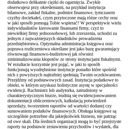
dodatkowo delikatnie ciężki do ogarnięcia. Zwykle
obserwujesz przy określeniami, na przykład instytucja
bilansowe, zakład fiskalne, podmiot finansowe, tymczasem
czyżby dociekałeś, czym przytoczone mają różne cechy oraz
w jaki sposób pomogą Tobie wspierać? W perspektywie wielu
indywidualistów kierowanie finansami firmy, czyż to
niewielkiej firmy jednoosobowej, lub zrzeszenia, uchodzi za
jednym z najważniejszych składników prowadzenia
przedsiębiorstwa. Optymalna administracja księgowa oraz
poprawa rozliczeniowa określane jest jako bazę gwarantujący
równowagi finansowo-budżetowej jak również
zminimalizowania kłopotów ze strony instytucjami fiskalnymi.
W rezultacie korzystnie jest pojąć, w jaki to sposób
funkcjonują wyodrębnione instytucje ponadto które spośród
nich z powyższych najtrafniej spełniają Twoim oczekiwaniom.
Przejdźmy od podstawowych zasad. Instytucja podatkowe to
obiekt, w którym uzyskasz holistyczne asystę w specjalności
ewidencji. Rachmistrz lub audytorka, zatrudniony w
charakterystycznym biurze, trudnią się ewidencjonowaniem
dokumentacji obliczeniowych, kalkulacją potwierdzeń
sprzedaży, tworzeniem raportów od wartości dodanej czy
sumowaniem podatków finansowych. Obsługa księgowe są
szczególnie potrzebne dla jakiejkolwiek biznesu, nie patrząc
od owe skali. Dla średnich organizacji mogą to być przejrzyste
raporty na podstawie zestawienia przychodów i wydatek, dla