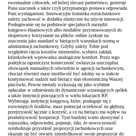
ewentualnie człowiek, od której zlecasz partnerstwo, generuje
Pana szacunek a także czyli przypisanego postawa odpowiada
Pani wymaganiom. Innowacyjne komórka rozrachunkowe
należy zachować w dodatku elastyczne ku użycie innowacji.
Posługiwanie się na podstawie specjalnych narzędzi
księgowo-finansowych albo modułów przystosowanych do
ekspresowy korzystanie na plików online zyskuje na
znaczeniu jako standard w bieżących warunkach normą w
administracji rachunkowej. Gdyby zależy Tobie pod
względem cięcia kosztów momentów, wybierz zakład,
którekolwiek wprowadza analogiczne komfort. Przez tego
podejścia ograniczysz konieczność zwłaszcza uszczuplisz
obowiązek manualnych odwiedzin w agencji rachunkowym,
chociaż również masz możliwość być zdolny na w trakcie
kontynuować nadzór nad bieżący stan ekonomiczną Waszej
placówki. Pewne metody wykazują się jako wybitnie
opłacalne w odniesieniu do dynamicznie wzrastających spółek
a także instytucji pracujących w wielu lokacjach RP.
Wybierając instytucję księgową, które, posługuje się z
rozwiniętych środków, masz potencjał oczekiwać na głębszą
przejrzystość łącznie z korzyść, a co na bieżąco ma wpływ na
produktywność kooperacji. Tym bardziej warto skorzystać z
sojusznika, odpowiedni, pojmuje, fakt, że nowoczesność
symbolizuje przyszłość propozycji rachunkowych oraz
okazuje się być otwarty zmodyfikować swoje propozycje do