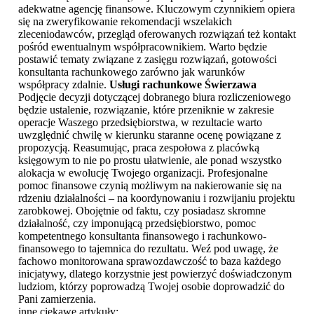
adekwatne agencję finansowe. Kluczowym czynnikiem opiera
się na zweryfikowanie rekomendacji wszelakich
zleceniodawców, przegląd oferowanych rozwiązań też kontakt
pośród ewentualnym współpracownikiem. Warto będzie
postawić tematy związane z zasięgu rozwiązań, gotowości
konsultanta rachunkowego zarówno jak warunków
współpracy zdalnie.
Usługi rachunkowe Świerzawa
Podjęcie decyzji dotyczącej dobranego biura rozliczeniowego
będzie ustalenie, rozwiązanie, które przeniknie w zakresie
operacje Waszego przedsiębiorstwa, w rezultacie warto
uwzględnić chwilę w kierunku staranne ocenę powiązane z
propozycją. Reasumując, praca zespołowa z placówką
księgowym to nie po prostu ułatwienie, ale ponad wszystko
alokacja w ewolucję Twojego organizacji. Profesjonalne
pomoc finansowe czynią możliwym na nakierowanie się na
rdzeniu działalności – na koordynowaniu i rozwijaniu projektu
zarobkowej. Obojętnie od faktu, czy posiadasz skromne
działalność, czy imponującą przedsiębiorstwo, pomoc
kompetentnego konsultanta finansowego i rachunkowo-
finansowego to tajemnica do rezultatu. Weź pod uwagę, że
fachowo monitorowana sprawozdawczość to baza każdego
inicjatywy, dlatego korzystnie jest powierzyć doświadczonym
ludziom, którzy poprowadzą Twojej osobie doprowadzić do
Pani zamierzenia.
inne ciekawe artykuły: