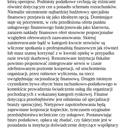
którą operujesz. Podmioty podatkowe cechują się różnicami
również dotyczącym cen a ponadto schematu rozrachunków.
Niemalże niezmiennie najbardziej budżetowy specjalista
finansowy przejawia się jako idealnym opcją. Dominujące
staje się priorytetem, w celu przedłożona oferta punktu
usługowego finansowego funkcjonowała jako klarowna,
zarazem nakłady finansowe ofert stosowne proporcjonalne
względem oferowanych zaawansowania. Skieruj
zainteresowanie bądź w kategorii kwocie serwisów są
wliczone spotkania u profesjonalistą finansowym jak również
lub masz szansę korzystać z w kwestii opiekę w przypadku
razie rewizji skarbowej. Renomowane instytucja fiskalne
powinno proponować zintegrowane serwis w czasie
zdefiniowanym poziomie kooperacji, od uruchomienia
organizacji, przez rutinowe wyliczenia, na rzecz
uwzględniając racjonalizację finansową. Drugim istotnym
czynnikiem bywa obycie biura rachunkowo-podatkowego w
kontekście prowadzenia świadczeniu usług dla organizacji
pochodzących z wskazanej kategorii rynkowej. Finanse
dotycząca przedsiębiorstw jest odmienna od specjalizacji
branży operacyjnej. Nietypowe zapotrzebowania będą
zapewniane korporacje kupieckie, tymczasem oryginalne
przedsiębiorstwa techniczne czy usługowe. Postanawiając
biuro podatkowe, opłaca się zbadać, czy faktycznie jest w
posiadaniu ta instytucja doświadczenie dotyczące współpracy