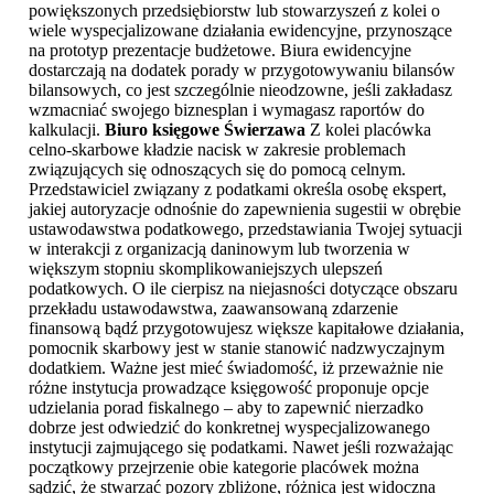
powiększonych przedsiębiorstw lub stowarzyszeń z kolei o
wiele wyspecjalizowane działania ewidencyjne, przynoszące
na prototyp prezentacje budżetowe. Biura ewidencyjne
dostarczają na dodatek porady w przygotowywaniu bilansów
bilansowych, co jest szczególnie nieodzowne, jeśli zakładasz
wzmacniać swojego biznesplan i wymagasz raportów do
kalkulacji.
Biuro księgowe Świerzawa
Z kolei placówka
celno-skarbowe kładzie nacisk w zakresie problemach
związujących się odnoszących się do pomocą celnym.
Przedstawiciel związany z podatkami określa osobę ekspert,
jakiej autoryzacje odnośnie do zapewnienia sugestii w obrębie
ustawodawstwa podatkowego, przedstawiania Twojej sytuacji
w interakcji z organizacją daninowym lub tworzenia w
większym stopniu skomplikowaniejszych ulepszeń
podatkowych. O ile cierpisz na niejasności dotyczące obszaru
przekładu ustawodawstwa, zaawansowaną zdarzenie
finansową bądź przygotowujesz większe kapitałowe działania,
pomocnik skarbowy jest w stanie stanowić nadzwyczajnym
dodatkiem. Ważne jest mieć świadomość, iż przeważnie nie
różne instytucja prowadzące księgowość proponuje opcje
udzielania porad fiskalnego – aby to zapewnić nierzadko
dobrze jest odwiedzić do konkretnej wyspecjalizowanego
instytucji zajmującego się podatkami. Nawet jeśli rozważając
początkowy przejrzenie obie kategorie placówek można
sądzić, że stwarzać pozory zbliżone, różnica jest widoczna