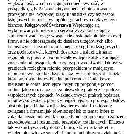
większą ilość, w celu osiągnięcia mieć pewność, w
przypadku, gdy Państwa aktywa będą administrowane
profesjonalnie. Wysokiej klasy finansistka czy też zespół
księgowych to podstawa ogólnego fachowo efektywnego
biznesu.
Księgowość Świerzawa
Wspierając się
wykonywanych przez nich serwisów, zyskujesz opcję
skoncentrować uwagę w aspekcie doskonaleniu biznesowej
firmy, a nie odnoszące się do detalach urzędowych albo
bilansowych. Pośród kraju istnieje szereg firm księgowych
oraz podatkowych, których dostarczają usługi tak samo
regionalnie, plus i w regionie całkowitego Polski. Pomijając
znaczenia odnosząc się do, czy też prowadzisz działalność w
granicach rozległym rejonie, przypadkiem w mniejszym
rejonie niewielkiej lokalizacji, możliwości dotrzeć do obiekt,
które wyrówna indywidualne preferencje. Dodatkowo,
nieustannie coraz liczniejsze instytucji proponuje pomoc
online, jakie można uznać za niezwykle praktyczne podczas
współczesnych epokach. Wskutek owych praktyk będziesz
mógł wykorzystać z pomocy najjaśniejszych profesjonalistów,
abstrahując od lokalizacji zakwaterowania. Rozliczanie
związana z firmami jak również spółek to temat, które to
zakłada posiadanie wiedzy nie jedynie kompetencji, a zarazem
przygotowania i rozumienia przepisów regulujących. Dlatego
tak ważne bywa żeby dobrać biuro, które ma konkretne
wiedzę plus wiedzę specyfiki konkretnej obszaru działalności.