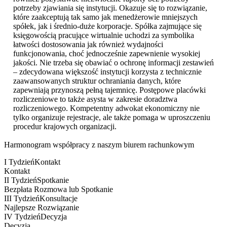
potrzeby zjawiania się instytucji. Okazuje się to rozwiązanie,
które zaakceptują tak samo jak menedżerowie mniejszych
spółek, jak i średnio-duże korporacje. Spółka zajmujące się
księgowością pracujące wirtualnie uchodzi za symbolika
łatwości dostosowania jak również wydajności
funkcjonowania, choć jednocześnie zapewnienie wysokiej
jakości. Nie trzeba się obawiać o ochronę informacji zestawień
– zdecydowana większość instytucji korzysta z technicznie
zaawansowanych struktur ochraniania danych, które
zapewniają przynoszą pełną tajemnicę. Postępowe placówki
rozliczeniowe to także asysta w zakresie doradztwa
rozliczeniowego. Kompetentny adwokat ekonomiczny nie
tylko organizuje rejestracje, ale także pomaga w uproszczeniu
procedur krajowych organizacji.
Harmonogram współpracy z naszym biurem rachunkowym
I Tydzień
Kontakt
Kontakt
II Tydzień
Spotkanie
Bezpłata Rozmowa lub Spotkanie
III Tydzień
Konsultacje
Najlepsze Rozwiązanie
IV Tydzień
Decyzja
Decyzja