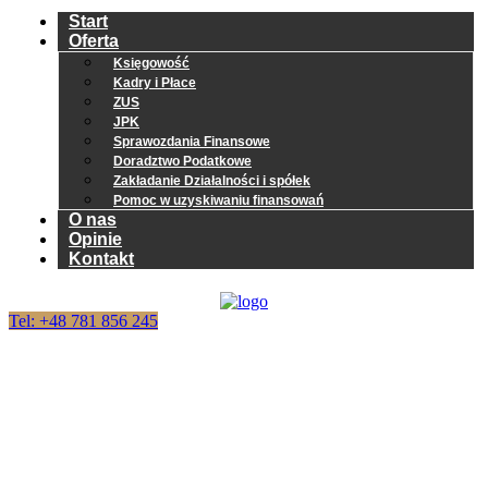
Start
Oferta
Księgowość
Kadry i Płace
ZUS
JPK
Sprawozdania Finansowe
Doradztwo Podatkowe
Zakładanie Działalności i spółek
Pomoc w uzyskiwaniu finansowań
O nas
Opinie
Kontakt
Tel: +48 781 856 245