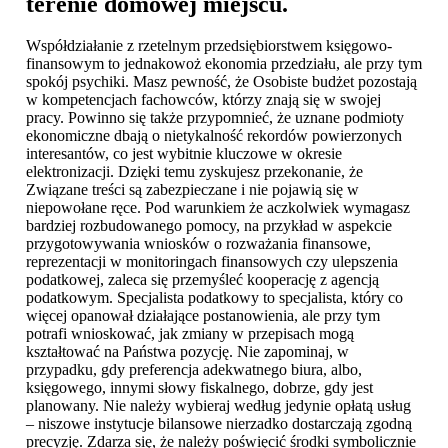
terenie domowej miejscu.
Współdziałanie z rzetelnym przedsiębiorstwem księgowo-
finansowym to jednakowoż ekonomia przedziału, ale przy tym
spokój psychiki. Masz pewność, że Osobiste budżet pozostają
w kompetencjach fachowców, którzy znają się w swojej
pracy. Powinno się także przypomnieć, że uznane podmioty
ekonomiczne dbają o nietykalność rekordów powierzonych
interesantów, co jest wybitnie kluczowe w okresie
elektronizacji. Dzięki temu zyskujesz przekonanie, że
Związane treści są zabezpieczane i nie pojawią się w
niepowołane ręce. Pod warunkiem że aczkolwiek wymagasz
bardziej rozbudowanego pomocy, na przykład w aspekcie
przygotowywania wniosków o rozważania finansowe,
reprezentacji w monitoringach finansowych czy ulepszenia
podatkowej, zaleca się przemyśleć kooperację z agencją
podatkowym. Specjalista podatkowy to specjalista, który co
więcej opanował działające postanowienia, ale przy tym
potrafi wnioskować, jak zmiany w przepisach mogą
kształtować na Państwa pozycję. Nie zapominaj, w
przypadku, gdy preferencja adekwatnego biura, albo,
księgowego, innymi słowy fiskalnego, dobrze, gdy jest
planowany. Nie należy wybieraj według jedynie opłatą usług
– niszowe instytucje bilansowe nierzadko dostarczają zgodną
precyzję. Zdarza się, że należy poświęcić środki symbolicznie