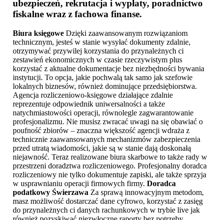
ubezpieczeń, rekrutacja i wypłaty, poradnictwo
fiskalne wraz z fachowa finanse.
Biura księgowe
Dzięki zaawansowanym rozwiązaniom
technicznym, jesteś w stanie wysyłać dokumenty zdalnie,
otrzymywać przywilej korzystania do przynależnych ci
zestawień ekonomicznych w czasie rzeczywistym plus
korzystać z aktualne dokumentacje bez niezbędności bywania
instytucji. To opcja, jakie pochwalą tak samo jak szefowie
lokalnych biznesów, również dominujące przedsiębiorstwa.
Agencja rozliczeniowo-księgowe działające zdalnie
reprezentuje odpowiednik uniwersalności a także
natychmiastowości operacji, równolegle zagwarantowanie
profesjonalizmu. Nie musisz zwracać uwagi na się obawiać o
poufność zbiorów – znaczna większość agencji wdraża z
technicznie zaawansowanych mechanizmów zabezpieczenia
przed utratą wiadomości, jakie są w stanie dają doskonałą
niejawność. Teraz realizowane biura skarbowe to także rady w
przestrzeni doradztwa rozliczeniowego. Profesjonalny doradca
rozliczeniowy nie tylko dokumentuje zapiski, ale także sprzyja
w usprawnianiu operacji firmowych firmy.
Doradca
podatkowy Świerzawa
Za sprawą innowacyjnym metodom,
masz możliwość dostarczać dane cyfrowo, korzystać z zasięg
do przynależnych ci danych rachunkowych w trybie live jak
również pozyskiwać niezwłoczne raporty bez potrzeby