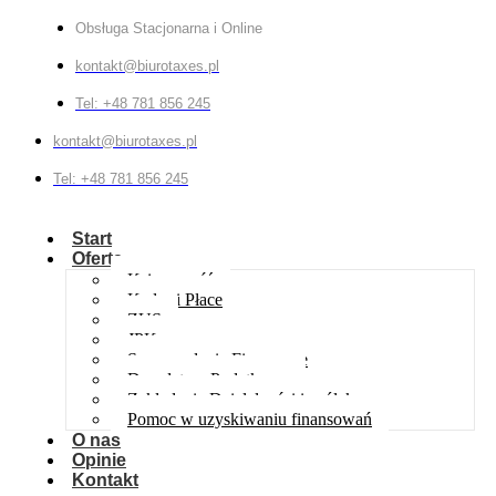
Obsługa Stacjonarna i Online
kontakt@biurotaxes.pl
Tel: +48 781 856 245
kontakt@biurotaxes.pl
Tel: +48 781 856 245
Start
Oferta
Księgowość
Kadry i Płace
ZUS
JPK
Sprawozdania Finansowe
Doradztwo Podatkowe
Zakładanie Działalności i spółek
Pomoc w uzyskiwaniu finansowań
O nas
Opinie
Kontakt