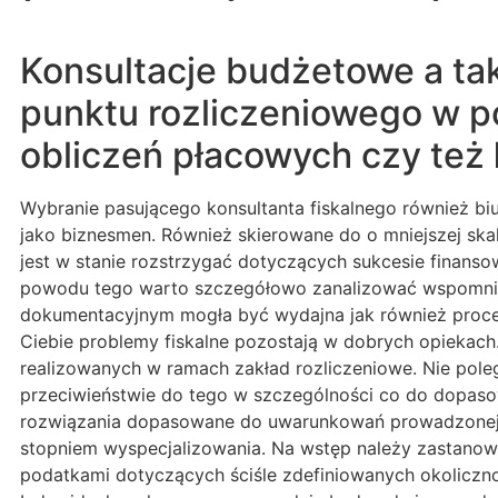
Konsultacje budżetowe a tak
punktu rozliczeniowego w p
obliczeń płacowych czy też
Wybranie pasującego konsultanta fiskalnego również biu
jako biznesmen. Również skierowane do o mniejszej skal
jest w stanie rozstrzygać dotyczących sukcesie finans
powodu tego warto szczegółowo zanalizować wspomniany
dokumentacyjnym mogła być wydajna jak również procent
Ciebie problemy fiskalne pozostają w dobrych opiekac
realizowanych w ramach zakład rozliczeniowe. Nie poleg
przeciwieństwie do tego w szczególności co do dopasow
rozwiązania dopasowane do uwarunkowań prowadzonej dz
stopniem wyspecjalizowania. Na wstęp należy zastanowić
podatkami dotyczących ściśle zdefiniowanych okoliczno