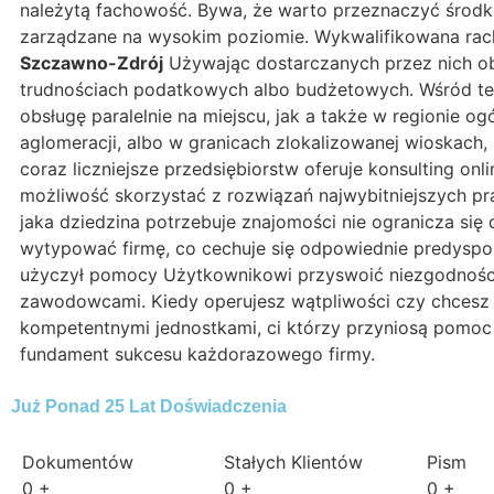
należytą fachowość. Bywa, że warto przeznaczyć środki
zarządzane na wysokim poziomie. Wykwalifikowana rach
Szczawno-Zdrój
Używając dostarczanych przez nich obs
trudnościach podatkowych albo budżetowych. Wśród ter
obsługę paralelnie na miejscu, jak a także w regionie o
aglomeracji, albo w granicach zlokalizowanej wioskach,
coraz liczniejsze przedsiębiorstw oferuje konsulting onl
możliwość skorzystać z rozwiązań najwybitniejszych pra
jaka dziedzina potrzebuje znajomości nie ogranicza się 
wytypować firmę, co cechuje się odpowiednie predyspozyc
użyczył pomocy Użytkownikowi przyswoić niezgodności 
zawodowcami. Kiedy operujesz wątpliwości czy chcesz p
kompetentnymi jednostkami, ci którzy przyniosą pomoc 
fundament sukcesu każdorazowego firmy.
Już Ponad 25 Lat Doświadczenia
Dokumentów
Stałych Klientów
Pism
0
+
0
+
0
+