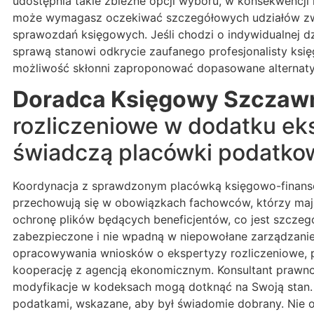
udostępnia takie zbieżne opcji wyboru, w konsekwencji
może wymagasz oczekiwać szczegółowych udziałów związ
sprawozdań księgowych. Jeśli chodzi o indywidualnej dz
sprawą stanowi odkrycie zaufanego profesjonalisty ksi
możliwość skłonni zaproponować dopasowane alternat
Doradca Księgowy Szczaw
rozliczeniowe w dodatku ek
świadczą placówki podatkowe
Koordynacja z sprawdzonym placówką księgowo-finanso
przechowują się w obowiązkach fachowców, którzy mają 
ochronę plików będących beneficjentów, co jest szczegó
zabezpieczone i nie wpadną w niepowołane zarządzanie.
opracowywania wniosków o ekspertyzy rozliczeniowe, 
kooperację z agencją ekonomicznym. Konsultant prawno-s
modyfikacje w kodeksach mogą dotknąć na Swoją stan. P
podatkami, wskazane, aby był świadomie dobrany. Nie op