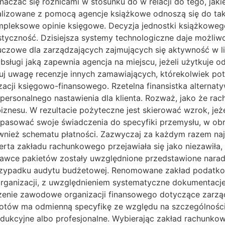
czać się różnicami w stosunku do w relacji do tego, jaki
lizowane z pomocą agencje książkowe odnoszą się do taki
leksowe opinie księgowe. Decyzja jednostki książkowego
lastyczność. Dzisiejsza systemy technologiczne daje możl
uczowe dla zarządzających zajmujących się aktywność w li
bsługi jaką zapewnia agencja na miejscu, jeżeli użytkuje 
uj uwagę recenzje innych zamawiających, którekolwiek pot
cji księgowo-finansowego. Rzetelna finansistka alternat
 personalnego nastawienia dla klienta. Rozważ, jako że ra
znesu. W rezultacie pożyteczne jest skierować wzrok, je
opasować swoje świadczenia do specyfiki przemysłu, w obrę
ównież schematu płatności. Zazwyczaj za każdym razem na
rta zakładu rachunkowego przejawiała się jako niezawiła
tawce pakietów zostały uwzględnione przedstawione narad
rzypadku audytu budżetowej. Renomowane zakład podatko
 organizacji, z uwzględnieniem systematyczne dokumentacj
zenie zawodowe organizacji finansowego dotyczące zarz
miotów ma odmienną specyfikę ze względu na szczególnośc
odukcyjne albo profesjonalne. Wybierając zakład rachunkow