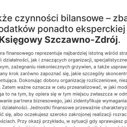
że czynności bilansowe – zba
odatków ponadto eksperckiej 
Księgowy Szczawno-Zdrój
.
ra finansowego reprezentuje najbardziej istotną wśród stra
i działalności, jak i znaczących organizacji, specjalisty
owym, zażegnaniu niekoniecznych grzywien, a także uspra
 krok zarówno zapoznać się, jakie szczegóły skoncentrow
ująca. Dokonując doboru organizację rozliczeniowe, niez
h. Zatem ważne oznacza w celu przeanalizować, w jaki mod
a to na tym, by opiera się w tym miejscu zwłaszcza w odni
anie partnera biznesowego, jaki zidentyfikuje wymagania
iałalności. Jednostki finansowe przeważnie charakteryzu
 się, albo oczekujesz szeroko zakrojonej realizacji rozr
ściach. Przy okazji przykładu, w sytuacji gdy sprawujesz