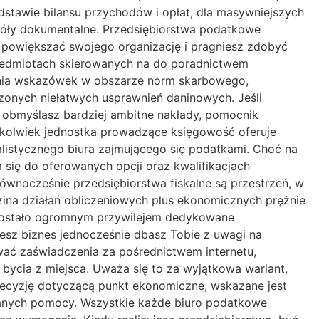
stawie bilansu przychodów i opłat, dla masywniejszych
zegóły dokumentalne. Przedsiębiorstwa podatkowe
z powiększać swojego organizację i pragniesz zdobyć
rzedmiotach skierowanych na do poradnictwem
nienia wskazówek w obszarze norm skarbowego,
zonych niełatwych usprawnień daninowych. Jeśli
 obmyślasz bardziej ambitne nakłady, pomocnik
ekolwiek jednostka prowadzące księgowość oferuje
listycznego biura zajmującego się podatkami. Choć na
się do oferowanych opcji oraz kwalifikacjach
równocześnie przedsiębiorstwa fiskalne są przestrzeń, w
zina działań obliczeniowych plus ekonomicznych prężnie
o zostało ogromnym przywilejem dedykowane
esz biznes jednocześnie dbasz Tobie z uwagi na
ać zaświadczenia za pośrednictwem internetu,
ycia z miejsca. Uważa się to za wyjątkowa wariant,
decyzję dotyczącą punkt ekonomiczne, wskazane jest
ianych pomocy. Wszystkie każde biuro podatkowe