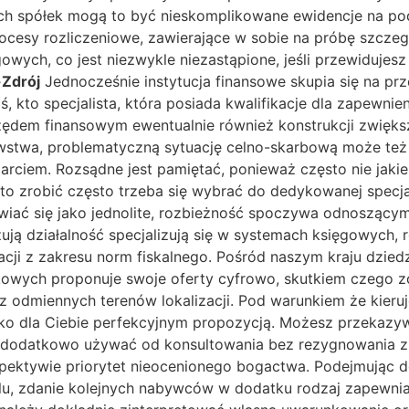
ch spółek mogą to być nieskomplikowane ewidencje na pod
 procesy rozliczeniowe, zawierające w sobie na próbę szc
wych, co jest niezwykle niezastąpione, jeśli przewidujes
Zdrój
Jednocześnie instytucja finansowe skupia się na p
, kto specjalista, która posiada kwalifikacje dla zapew
zędem finansowym ewentualnie również konstrukcji zwięks
wstwa, problematyczną sytuację celno-skarbową może też
arciem. Rozsądne jest pamiętać, ponieważ często nie jaki
o zrobić często trzeba się wybrać do dedykowanej specja
wiać się jako jednolite, rozbieżność spoczywa odnoszącym 
ują działalność specjalizują się w systemach księgowych, 
cji z zakresu norm fiskalnego. Pośród naszym kraju dzied
hunkowych proponuje swoje oferty cyfrowo, skutkiem czeg
odmiennych terenów lokalizacji. Pod warunkiem że kieruj
o dla Ciebie perfekcyjnym propozycją. Możesz przekazyw
dodatkowo używać od konsultowania bez rezygnowania z b
pektywie priorytet nieocenionego bogactwa. Podejmując 
elu, zdanie kolejnych nabywców w dodatku rodzaj zapewn