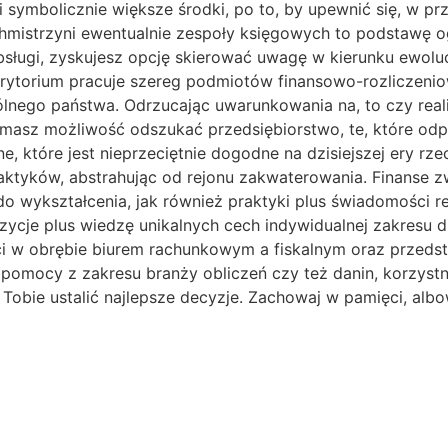
 symbolicznie większe środki, po to, by upewnić się, w 
mistrzyni ewentualnie zespoły księgowych to podstawę o
ługi, zyskujesz opcję skierować uwagę w kierunku ewolucji
ytorium pracuje szereg podmiotów finansowo-rozliczenio
gólnego państwa. Odrzucając uwarunkowania na, to czy real
 masz możliwość odszukać przedsiębiorstwo, te, które odp
ine, które jest nieprzeciętnie dogodne na dzisiejszej ery r
ktyków, abstrahując od rejonu zakwaterowania. Finanse zw
do wykształcenia, jak również praktyki plus świadomości r
je plus wiedzę unikalnych cech indywidualnej zakresu dzia
w obrębie biurem rachunkowym a fiskalnym oraz przedstaw
omocy z zakresu branży obliczeń czy też danin, korzystni
Tobie ustalić najlepsze decyzje. Zachowaj w pamięci, alb