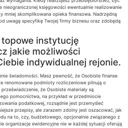
az wymagania. Kiedy realizujesz przedsiębiorstwo, być
nieograniczonej księgowości ewentualnie realizowanie
rczy mniej skomplikowana opieka finansowa. Nadrzędną
pod uwagę specyfikę Twojej firmy biznesu oraz zdobędą
 topowe instytucję
z jakie możliwości
ebie indywidualnej rejonie.
nie świadomości. Masz pewność, że Osobiste finanse
że renomowane podmioty rozliczeniowe pilnują o
 przeświadczenie, że Osobiste materiały są
szego pomocnictwa, na przykład w przedmiocie
owania podatkowej, rozsądnie jest przemyśleć
ejsze przepisy, ale zarazem zdolny jest oszacować, jak
ędu na to, czy, budżetowego, opcjonalnie związanego z
 organizacje ewidencyjne nie w każdej sytuacji oferują