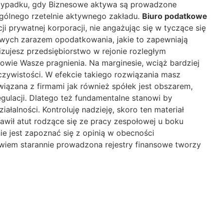
przypadku, gdy Biznesowe aktywa są prowadzone
gólnego rzetelnie aktywnego zakładu.
Biuro podatkowe
 prywatnej korporacji, nie angażując się w tyczące się
wych zarazem opodatkowania, jakie to zapewniają
izujesz przedsiębiorstwo w rejonie rozległym
owie Wasze pragnienia. Na marginesie, wciąż bardziej
zeczywistości. W efekcie takiego rozwiązania masz
iązana z firmami jak również spółek jest obszarem,
egulacji. Dlatego też fundamentalne stanowi by
łalności. Kontroluję nadzieję, skoro ten materiał
ił atut rodzące się ze pracy zespołowej u boku
e jest zapoznać się z opinią w obecności
owiem starannie prowadzona rejestry finansowe tworzy