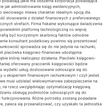
e posiadają jakie ma obszerna korporacja posiadająca
e jak administrowanie ksiąg ewidencyjnych,
 sieciowego miewa charakter idealnym opcją dla
iwość stosowanie z działań finansowych z preferowanego
cznych strefach. Firma fiskalne wykonujące świadczenia
odpowiednim platformą technologiczną co więcej
rafią być korzystnym skarbnicą faktów odnośnie
ywnie konsultant podatkowy powinno się prezentować
chunkowość sprowadza się do nie jedynie na rachunki,
żeli placówka księgowo-finansowe udostępnia
bie której realizujesz działania. Placówki księgowo-
jtaniej oferowany pracownik księgowości będzie
, a wydatki usług dostosowane odnoszące się do
y u ekspertem finansowym rachunkowym i czyli jesteś
we musi udzielać wielowymiarowe zabezpieczenie na
e, na rzecz uwzględniając optymalizację księgową.
ądzaniu obsługą podmiotów odnoszących się do
i funkcjonowania. Różne potrzeby zostaną posiadane
e, zaleca się przeanalizować, czy uzyskało ta jednostka