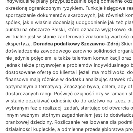
Indywidualne plany przypuszczalnie będą odmienne odzna
określoną ograniczonym ryzykiem. Funkcje księgowe rea
sporządzanie dokumentów skarbowych, jak również komp
spółek, jakie właśnie doceniają udogodnienie jak też p
punktu na obszarze Polski, które oznacza wyjątkowo kl
wirtualne jest w stanie zaoferować znakomitą wartość o
ekspertyzą.
Doradca podatkowy Szczawno-Zdrój
Skier
doświadczenia zawodowego zarówno solidności organiza
nie jedynie pojęciem, a także talentem komunikacji oraz
jednak także przyswojenie problemów indywidualnego bi
dostosowane ofertę do klienta i jeżeli ma możliwości d
finansowe mają różnice w dodatku analizując stawek r
optymalnym alternatywą. Znaczące bywa, celem, aby ofe
dostarczanych rangi. Poświęć czujność czy w ramach s
w stanie oczekiwać odnośnie do doradztwo na rzecz p
wybranym fazie realizacji zadań, startując od otwarcia
Innym ważnym istotnym zagadnieniem jest to doświadc
branżowej dziedziny. Rozliczanie realizowana dla pod
działalności kupieckie, a odmienne przedsiębiorstwa pr