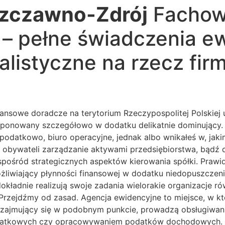
zczawno-Zdrój
Fachowe
 – pełne świadczenia e
alistyczne na rzecz fir
nansowe doradcze na terytorium Rzeczypospolitej Polskiej u
ponowany szczegółowo w dodatku delikatnie dominujący. 
odatkowo, biuro operacyjne, jednak albo wnikałeś w, jak
obywateli zarządzanie aktywami przedsiębiorstwa, bądź d
spośród strategicznych aspektów kierowania spółki. Prawi
liwiający płynności finansowej w dodatku niedopuszczenia
 dokładnie realizują swoje zadania wielorakie organizacje r
 Przejdźmy od zasad. Agencja ewidencyjne to miejsce, w 
wa, zajmujący się w podobnym punkcie, prowadzą obsługiwa
atkowych czy opracowywaniem podatków dochodowych. Św