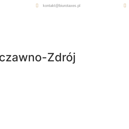
kontakt@biurotaxes.pl
Oferta
O nas
Opinie
Kontakt
czawno-Zdrój