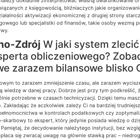
 należy dokładnie zinterpretować własną uwarunkowanie or
anych z księgowością, bliźniaczych jakie organizowanie 
iałalności aktywizacji ekonomicznej z drugiej strony sta
ęgowego lub specjalistki od finansów, takie osoby wezmą 
ywy.
no-Zdrój
W jaki system zlecić
sperta obliczeniowego? Zobac
 zarazem bilansowe blisko Ci
wym to zarazem zmniejszenie czasu, ale zarazem wycisze
wiedzę w danej pracy. Dobrze jest przy tym podkreślić, 
lnie potrzebne w czasach technicyzacji. Dzięki temu masz
 Zakładając że aczkolwiek zależy Ci na bardziej trudniej
pełnomocnictwa w kontrolach podatkowych czy zoptymaliz
karbowy to ekspert, który jedynie posiada wiedzę o dzisi
amiętaj, że decydowanie należytego instytucji, bez wzgl
łaca się zwracaj uwagę na głównie stawką prac – niedrogie