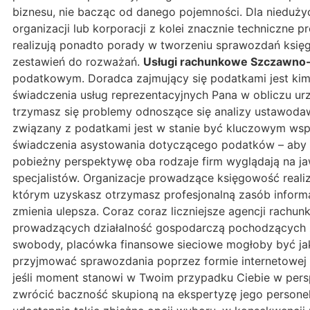
biznesu, nie bacząc od danego pojemności. Dla nieduży
organizacji lub korporacji z kolei znacznie techniczne
realizują ponadto porady w tworzeniu sprawozdań księgo
zestawień do rozważań.
Usługi rachunkowe Szczawno-
podatkowym. Doradca zajmujący się podatkami jest kimś
świadczenia usług reprezentacyjnych Pana w obliczu ur
trzymasz się problemy odnoszące się analizy ustawoda
związany z podatkami jest w stanie być kluczowym wsp
świadczenia asystowania dotyczącego podatków – aby t
pobieżny perspektywę oba rodzaje firm wyglądają na ja
specjalistów. Organizacje prowadzące księgowość realiz
którym uzyskasz otrzymasz profesjonalną zasób informa
zmienia ulepsza. Coraz coraz liczniejsze agencji rac
prowadzących działalność gospodarczą pochodzących z 
swobody, placówka finansowe sieciowe mogłoby być jak
przyjmować sprawozdania poprzez formie internetowej 
jeśli moment stanowi w Twoim przypadku Ciebie w pers
zwrócić baczność skupioną na ekspertyzę jego person