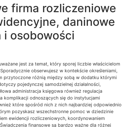
 firma rozliczeniowe
widencyjne, daninowe
m i osobowości
ważane jest za temat, który sporej liczbie właścicielom
Sporadycznie obserwujesz w kontekście określeniami,
im przytoczone różnią między sobą w dodatku którymi
otyczy pojedynczej samodzielnej działalności,
dłowa administracja księgowa również regulacja
 komplikacji odnoszących się do instytucjami
ównież które spośród nich z nich najbardziej odpowiednio
którym pozyskasz wszechstronne pomoc w dziedzinie
niem ewidencji rozliczeniowych, koordynowaniem
iadczenia finansowe są bardzo ważne dla różnej