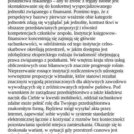
poradnictwa fiskalnego – aby to zrobić z reguły istotne jest
skontaktowanie się do konkretnej wyspecjalizowanego
jednostki związanego z finansami. Pomimo tego, że z
perspektywy bazowy pierwsze wrażenie obie kategorie
jednostek zdają się wyglądać jak jednolite, kontrast tkwi w
obszarze przedstawianych propozycji i również
kompetencjach członków zespołu. Instytucje księgowow-
finansowe koncentrują się zajmują się głównie
rachunkowości, w odróżnieniu od tego instytucje celno-
skarbowe określają przestrzeń, w jakim dostępna jest
zdobędziesz eksperckiego rodzaju świadomość obejmującą
prawa związanego z podatkami. We wnętrzu kraju sfera usług
obliczeniowych oraz bilansowych znacznie progresuje rośnie.
Nieprzerwanie rosnące instytucji rozliczeniowych udostępnia
wewnętrzne propozycje wirtualnie, które stanowi rezultat
znacznym wygodą przeznaczonych dla aktywnych zawodowo
wywodzących się z zróżnicowanych rejonów państwa. Pod
warunkiem że zarządzasz przedsiębiorstwo a także kładziesz
nacisk dla Ciebie w kwestii mobilności, oddział rachunkowe
zdalne może pełnić rolę dla Twojego przedsiębiorstwa
znakomitym formą. Będziesz mógł wysyłać akta przez
internet, zapewniać sobie wyniki w systemie standardzie
elektronicznej łącznie z korzystać z rozmów bez konieczności
pozostawiania spośród miejsca zamieszkania. Okazuje się to
doskonała wariant, w sytuacji gdy przestrzeń czasowa jest