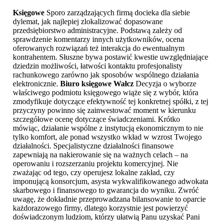
Księgowe
Sporo zarządzających firmą docieka dla siebie
dylemat, jak najlepiej zlokalizować dopasowane
przedsiębiorstwo administracyjne. Podstawą zależy od
sprawdzenie komentarzy innych użytkowników, ocena
oferowanych rozwiązań też interakcja do ewentualnym
kontrahentem. Słuszne bywa postawić kwestie uwzględniające
dziedzin możliwości, łatwości kontaktu profesjonalisty
rachunkowego zarówno jak sposobów wspólnego działania
elektronicznie.
Biuro księgowe Wałcz
Decyzja o wyborze
właściwego podmiotu księgowego wiąże się z wybór, która
zmodyfikuje dotyczące efektywność tej konkretnej spółki, z tej
przyczyny powinno się zainwestować moment w kierunku
szczegółowe ocenę dotyczące świadczeniami. Krótko
mówiąc, działanie wspólne z instytucją ekonomicznym to nie
tylko komfort, ale ponad wszystko wkład w wzrost Twojego
działalności. Specjalistyczne działalności finansowe
zapewniają na nakierowanie się na ważnych celach – na
operowaniu i rozszerzaniu projektu komercyjnej. Nie
zważając od tego, czy operujesz lokalne zakład, czy
imponującą konsorcjum, asysta wykwalifikowanego adwokata
skarbowego i finansowego to gwarancja do wyniku. Zwróć
uwagę, że dokładnie przeprowadzana bilansowanie to oparcie
każdorazowego firmy, dlatego korzystnie jest powierzyć
doświadczonym ludziom, którzy ułatwią Panu uzyskać Pani