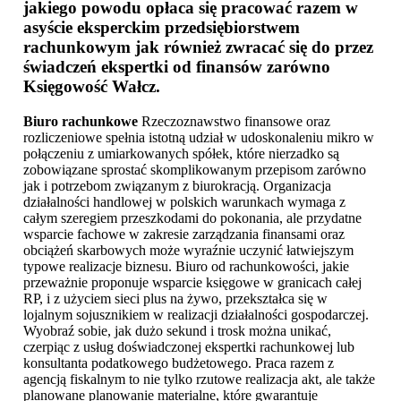
jakiego powodu opłaca się pracować razem w
asyście eksperckim przedsiębiorstwem
rachunkowym jak również zwracać się do przez
świadczeń ekspertki od finansów zarówno
Księgowość Wałcz
.
Biuro rachunkowe
Rzeczoznawstwo finansowe oraz
rozliczeniowe spełnia istotną udział w udoskonaleniu mikro w
połączeniu z umiarkowanych spółek, które nierzadko są
zobowiązane sprostać skomplikowanym przepisom zarówno
jak i potrzebom związanym z biurokracją. Organizacja
działalności handlowej w polskich warunkach wymaga z
całym szeregiem przeszkodami do pokonania, ale przydatne
wsparcie fachowe w zakresie zarządzania finansami oraz
obciążeń skarbowych może wyraźnie uczynić łatwiejszym
typowe realizacje biznesu. Biuro od rachunkowości, jakie
przeważnie proponuje wsparcie księgowe w granicach całej
RP, i z użyciem sieci plus na żywo, przekształca się w
lojalnym sojusznikiem w realizacji działalności gospodarczej.
Wyobraź sobie, jak dużo sekund i trosk można unikać,
czerpiąc z usług doświadczonej ekspertki rachunkowej lub
konsultanta podatkowego budżetowego. Praca razem z
agencją fiskalnym to nie tylko rzutowe realizacja akt, ale także
planowane planowanie materialne, które gwarantuje