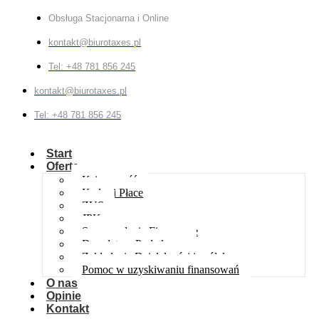
Obsługa Stacjonarna i Online
kontakt@biurotaxes.pl
Tel: +48 781 856 245
kontakt@biurotaxes.pl
Tel: +48 781 856 245
Start
Oferta
Księgowość
Kadry i Płace
ZUS
JPK
Sprawozdania Finansowe
Doradztwo Podatkowe
Zakładanie Działalności i spółek
Pomoc w uzyskiwaniu finansowań
O nas
Opinie
Kontakt