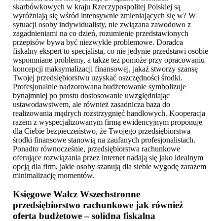
skarbówkowych w kraju Rzeczypospolitej Polskiej są
wyróżniają się wśród intensywnie zmieniających się w? W
sytuacji osoby indywidualisty, nie związana zawodowo z
zagadnieniami na co dzień, rozumienie przedstawionych
przepisów bywa być niezwykle problemowe. Doradca
fiskalny ekspert to specjalista, co nie jedynie przedstawi osobie
wspomniane problemy, a także też pomoże przy opracowaniu
koncepcji maksymalizacji finansowej, jakaż stworzy szansę
Twojej przedsiębiorstwu uzyskać oszczędności środki.
Profesjonalnie nadzorowana budżetowanie symbolizuje
bynajmniej po prostu dostosowanie uwzględniając
ustawodawstwem, ale również zasadnicza baza do
realizowania mądrych rozstrzygnięć handlowych. Kooperacja
razem z wyspecjalizowanym firmą ewidencyjnym proponuje
dla Ciebie bezpieczeństwo, że Twojego przedsiębiorstwa
środki finansowe stanowią na zaufanych profesjonalistach.
Ponadto równocześnie, przedsiębiorstwa rachunkowe
oferujące rozwiązania przez internet nadają się jako idealnym
opcją dla firm, jakie osoby szanują dla siebie wygodę zarazem
minimalizację momentów.
Księgowe Wałcz
Wszechstronne
przedsiębiorstwo rachunkowe jak również
oferta budżetowe – solidna fiskalna