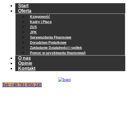
Start
Oferta
Księgowość
Kadry i Płace
ZUS
JPK
Sprawozdania Finansowe
Doradztwo Podatkowe
Zakładanie Działalności i spółek
Pomoc w uzyskiwaniu finansowań
O nas
Opinie
Kontakt
Tel: +48 781 856 245