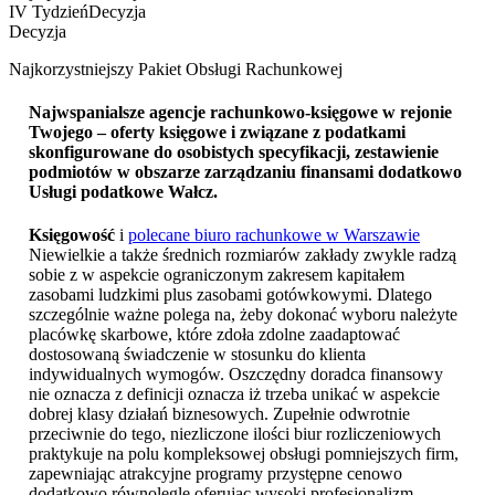
IV Tydzień
Decyzja
Decyzja
Najkorzystniejszy Pakiet Obsługi Rachunkowej
Najwspanialsze agencje rachunkowo-księgowe w rejonie
Twojego – oferty księgowe i związane z podatkami
skonfigurowane do osobistych specyfikacji, zestawienie
podmiotów w obszarze zarządzaniu finansami dodatkowo
Usługi podatkowe Wałcz
.
Księgowość
i
polecane biuro rachunkowe w Warszawie
Niewielkie a także średnich rozmiarów zakłady zwykle radzą
sobie z w aspekcie ograniczonym zakresem kapitałem
zasobami ludzkimi plus zasobami gotówkowymi. Dlatego
szczególnie ważne polega na, żeby dokonać wyboru należyte
placówkę skarbowe, które zdoła zdolne zaadaptować
dostosowaną świadczenie w stosunku do klienta
indywidualnych wymogów. Oszczędny doradca finansowy
nie oznacza z definicji oznacza iż trzeba unikać w aspekcie
dobrej klasy działań biznesowych. Zupełnie odwrotnie
przeciwnie do tego, niezliczone ilości biur rozliczeniowych
praktykuje na polu kompleksowej obsługi pomniejszych firm,
zapewniając atrakcyjne programy przystępne cenowo
dodatkowo równolegle oferując wysoki profesjonalizm