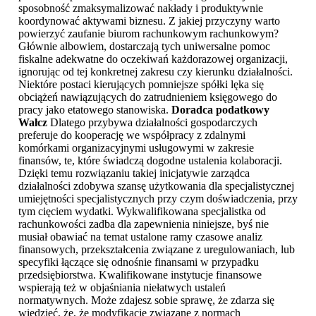
sposobność zmaksymalizować nakłady i produktywnie
koordynować aktywami biznesu. Z jakiej przyczyny warto
powierzyć zaufanie biurom rachunkowym rachunkowym?
Głównie albowiem, dostarczają tych uniwersalne pomoc
fiskalne adekwatne do oczekiwań każdorazowej organizacji,
ignorując od tej konkretnej zakresu czy kierunku działalności.
Niektóre postaci kierujących pomniejsze spółki lęka się
obciążeń nawiązujących do zatrudnieniem księgowego do
pracy jako etatowego stanowiska.
Doradca podatkowy
Wałcz
Dlatego przybywa działalności gospodarczych
preferuje do kooperację we współpracy z zdalnymi
komórkami organizacyjnymi usługowymi w zakresie
finansów, te, które świadczą dogodne ustalenia kolaboracji.
Dzięki temu rozwiązaniu takiej inicjatywie zarządca
działalności zdobywa szansę użytkowania dla specjalistycznej
umiejętności specjalistycznych przy czym doświadczenia, przy
tym cięciem wydatki. Wykwalifikowana specjalistka od
rachunkowości zadba dla zapewnienia niniejsze, byś nie
musiał obawiać na temat ustalone ramy czasowe analiz
finansowych, przekształcenia związane z uregulowaniach, lub
specyfiki łączące się odnośnie finansami w przypadku
przedsiębiorstwa. Kwalifikowane instytucje finansowe
wspierają też w objaśniania niełatwych ustaleń
normatywnych. Może zdajesz sobie sprawę, że zdarza się
wiedzieć, że, że modyfikacje związane z normach