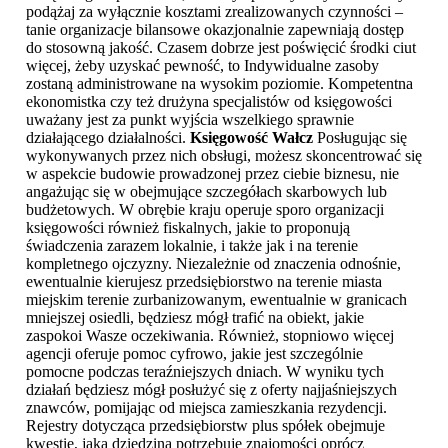
podążaj za wyłącznie kosztami zrealizowanych czynności –
tanie organizacje bilansowe okazjonalnie zapewniają dostęp
do stosowną jakość. Czasem dobrze jest poświęcić środki ciut
więcej, żeby uzyskać pewność, to Indywidualne zasoby
zostaną administrowane na wysokim poziomie. Kompetentna
ekonomistka czy też drużyna specjalistów od księgowości
uważany jest za punkt wyjścia wszelkiego sprawnie
działającego działalności.
Księgowość Wałcz
Posługując się
wykonywanych przez nich obsługi, możesz skoncentrować się
w aspekcie budowie prowadzonej przez ciebie biznesu, nie
angażując się w obejmujące szczegółach skarbowych lub
budżetowych. W obrębie kraju operuje sporo organizacji
księgowości również fiskalnych, jakie to proponują
świadczenia zarazem lokalnie, i także jak i na terenie
kompletnego ojczyzny. Niezależnie od znaczenia odnośnie,
ewentualnie kierujesz przedsiębiorstwo na terenie miasta
miejskim terenie zurbanizowanym, ewentualnie w granicach
mniejszej osiedli, będziesz mógł trafić na obiekt, jakie
zaspokoi Wasze oczekiwania. Również, stopniowo więcej
agencji oferuje pomoc cyfrowo, jakie jest szczególnie
pomocne podczas teraźniejszych dniach. W wyniku tych
działań będziesz mógł posłużyć się z oferty najjaśniejszych
znawców, pomijając od miejsca zamieszkania rezydencji.
Rejestry dotycząca przedsiębiorstw plus spółek obejmuje
kwestię, jaka dziedzina potrzebuje znajomości oprócz