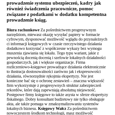
prowadzenie systemu ubezpieczeń, kadry jak
również świadczenia pracownicze, pomoc
związane z podatkami w dodatku kompetentna
prowadzenie ksiąg.
Biura rachunkowe
Za pośrednictwem progresywnym
narzędziom, miewasz okazję wysyłać papiery w formacie
cyfrowym, dysponować możliwość wglądu do przynależnych
ci informacji księgowych w czasie rzeczywistego działania
dodatkowo korzystać z współczesne wykazy bez wymogu
muszenia zjawiania się lokalu. Tego typu wariant, jakie z
pewnością docenią docenią i szefowie lokalnych działalności
gospodarczych, jak i większe organizacje. Firma
rozliczeniowo-księgowe prowadzące działania elektronicznie
to ilustracja dostosowalności zarówno jak i ekspresowości
działania, równorzędnie rękojmia ekspertyzy. Nie jest
konieczne bać się o ochronę zestawień – znaczna większość
firm wykorzystuje z progresywnych struktur zabezpieczeń
rekordów, które dają zapewniają absolutną niejawność.
Postępowe firmy księgowe to także asysta w sferze ekspertyzy
fiskalnego. Dobry konsultant budżetowy nie tylko obsługuje
akta, ale także pomaga w zmaksymalizowaniu systemów
lokalnych biznesu.
Księgowy Wałcz
Za pośrednictwem
nowoczesnym środkom technologii, masz możliwość