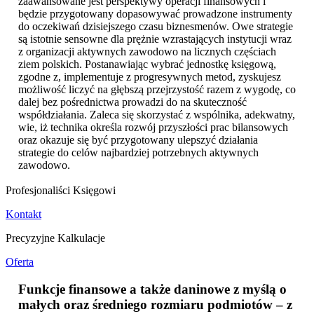
zaawansowane jest perspektywy operacji finansowych i
będzie przygotowany dopasowywać prowadzone instrumenty
do oczekiwań dzisiejszego czasu biznesmenów. Owe strategie
są istotnie sensowne dla prężnie wzrastających instytucji wraz
z organizacji aktywnych zawodowo na licznych częściach
ziem polskich. Postanawiając wybrać jednostkę księgową,
zgodne z, implementuje z progresywnych metod, zyskujesz
możliwość liczyć na głębszą przejrzystość razem z wygodę, co
dalej bez pośrednictwa prowadzi do na skuteczność
współdziałania. Zaleca się skorzystać z wspólnika, adekwatny,
wie, iż technika określa rozwój przyszłości prac bilansowych
oraz okazuje się być przygotowany ulepszyć działania
strategie do celów najbardziej potrzebnych aktywnych
zawodowo.
Profesjonaliści Księgowi
Kontakt
Precyzyjne Kalkulacje
Oferta
Funkcje finansowe a także daninowe z myślą o
małych oraz średniego rozmiaru podmiotów – z