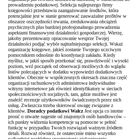
prowadzeniu podatkowej. Selekcja najlepszego firmy
księgowości przedstawia zaangażowanie środków, która
potencjalnie jest w stanie generować zauważalne profitów w
obszarze oszczędności trwania, zredukowania obciążeń
psychicznych plus bardziej profesjonalnego prowadzenia
aspektami finansowymi działalności gospodarczej. Wierzę,
jakoby prezentowany opracowanie wesprze Twojej
działalności podjąć wybór najtrafniejszego selekcji. Wskaż
organizację księgowe, jakieś zostanie Twojego uczciwym
pomocnikiem odnośnie do koordynacji zakładu. Kiedy
myślisz, w jakiś sposób przekonać się, prawdziwość i wysoki
poziom, weź początek od obserwacji możliwych do wglądu
listów polecających w dodatku wypowiedzi dodatkowych
klientów. Obecnie w współczesnych okresach znaczna część
organizacji rachunkowych administrowa indywidualne
witryny internetowe jak również identyfikatory w sieciach
społecznościowych socjalnych, tam, gdzie możliwe jest
znaleźć recenzje użytkowników świadczonych przez nich
usług. Zwłaszcza trzeba skierować uwagę związane z
klientów.
Doradcy podatkowi Wałcz
Jest opcja co istotne
prosić o otwarte sugestie od znajomych osób handlowców –
ich punkty widzenia kompetencje są pomocne w pełnić
funkcję w przypadku Twoich rozwiązań ważnym źródłem
detali. Rozważ również, że ostatecznie mimo wszystko
najbardziej pochlebne spostrzeżenia niekoniecznie