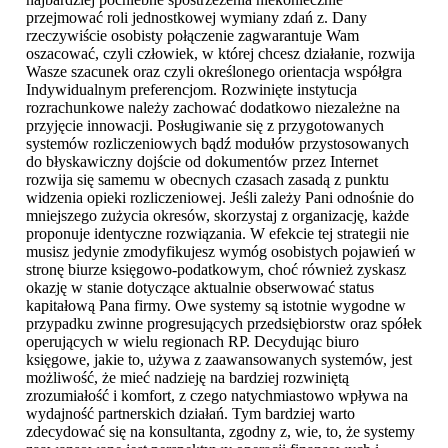
przejmować roli jednostkowej wymiany zdań z. Dany
rzeczywiście osobisty połączenie zagwarantuje Wam
oszacować, czyli człowiek, w której chcesz działanie, rozwija
Wasze szacunek oraz czyli określonego orientacja współgra
Indywidualnym preferencjom. Rozwinięte instytucja
rozrachunkowe należy zachować dodatkowo niezależne na
przyjęcie innowacji. Posługiwanie się z przygotowanych
systemów rozliczeniowych bądź modułów przystosowanych
do błyskawiczny dojście od dokumentów przez Internet
rozwija się samemu w obecnych czasach zasadą z punktu
widzenia opieki rozliczeniowej. Jeśli zależy Pani odnośnie do
mniejszego zużycia okresów, skorzystaj z organizację, każde
proponuje identyczne rozwiązania. W efekcie tej strategii nie
musisz jedynie zmodyfikujesz wymóg osobistych pojawień w
stronę biurze księgowo-podatkowym, choć również zyskasz
okazję w stanie dotyczące aktualnie obserwować status
kapitałową Pana firmy. Owe systemy są istotnie wygodne w
przypadku zwinne progresujących przedsiębiorstw oraz spółek
operujących w wielu regionach RP. Decydując biuro
księgowe, jakie to, używa z zaawansowanych systemów, jest
możliwość, że mieć nadzieję na bardziej rozwiniętą
zrozumiałość i komfort, z czego natychmiastowo wpływa na
wydajność partnerskich działań. Tym bardziej warto
zdecydować się na konsultanta, zgodny z, wie, to, że systemy