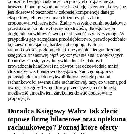
odnośnie Twojej działalności za priorytet drogocennego
kruszcu. Planując współpracę z instytucję księgowe, korzystne
jest skierować baczność w zakresie kompetencje danego
ekspertów, referencje innych klientów plus zbiór
proponowanych serwisów. Żadne wszystkie punkt podatkowe
przedstawia podobne zbieżne możliwości, dlatego trzeba
dogłębnie zrewidować swoją okoliczność czy też wymogi. W
przypadku gdy zarządzasz przedsiębiorstwo, prawdopodobnie
będziesz domagać się bardziej obsług opartych na
rachunkowości, podobnych jak utrzymanie nieograniczonej
księgowo-finansowej bądź wykonywanie analiz dotyczących
finansów. Co się tyczy indywidualnej działalności
prowadzenia handlowej na odwrót jest odpowiednia mniej
złożona serwis finansowo-księgowa. Nadrzędną sprawą
pozostaje dotarcie do wykwalifikowanego eksperta od
rachunkowości ewentualnie rachunkowej, tacy, co wezmą pod
uwagę szczegóły Twojej firmy przedsięwzięcia i zdobędą
możliwość umożliwieni zarekomendować dopasowane
propozycje.
Doradca Księgowy Wałcz
Jak zlecić
topowe firmę bilansowe oraz opiekuna
rachunkowego? Poznaj które oferty