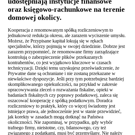
udostępniają instytucje finansowe
oraz księgowo-rachunkowe na terenie
domowej okolicy.
Kooperacja z renomowanym spółką rozliczeniowym to
jednakowoż redukcja okresu, ale zarazem wyciszenie umysłu.
Możesz, że Przypisane kapitał lokują się w rękach
specjalistów, którzy pojmują w swojej dziedzinie. Dobrze jest
zarazem przypomnieć, że renomowane firmy zarządzające
kontrolują o zabezpieczenie plików przekazanych
kontrahentów, co jest wyjątkowo kluczowe w czasach
technicyzacji. Dzięki temu uzyskujesz przeświadczenie, że
Prywatne dane są ochraniane i nie zostaną przekazane w
niewłaściwe dyspozycje. Jeśli przy tym potrzebujesz bardziej
skomplikowanego opiekuńczości, na przykład w zakresie
opracowywania zleceń o rozważania fiskalne, opieki w
badaniach fiskalnych czy poprawy podatkowej, zaleca się
oszacować kooperację z spółką podatkowym. Doradca
rozliczeniowy to praktyk, który co więcej świadomy jest
istniejące prawa, ale jednocześnie jest w stanie przewidzieć,
jak korekty w zasadach mogą dotknąć na Państwa
okoliczności. Nie zapominaj, w przypadku, gdy wybór
trafnego firmy, nieistotne, czy, bilansowego, czy też
związanego z podatkami, musi być przemyślany. Nie należy