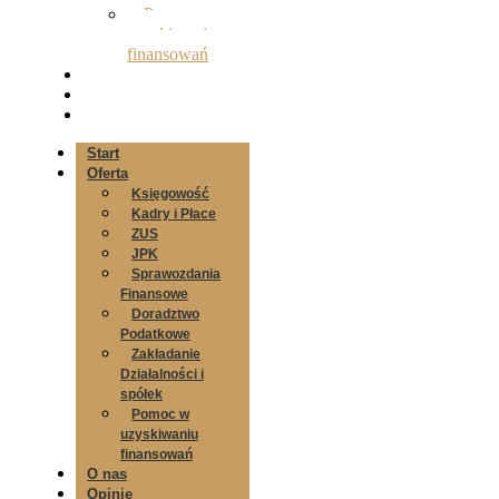
Pomoc w
uzyskiwaniu
finansowań
O nas
Opinie
Kontakt
Start
Oferta
Księgowość
Kadry i Płace
ZUS
JPK
Sprawozdania
Finansowe
Doradztwo
Podatkowe
Zakładanie
Działalności i
spółek
Pomoc w
uzyskiwaniu
finansowań
O nas
Opinie