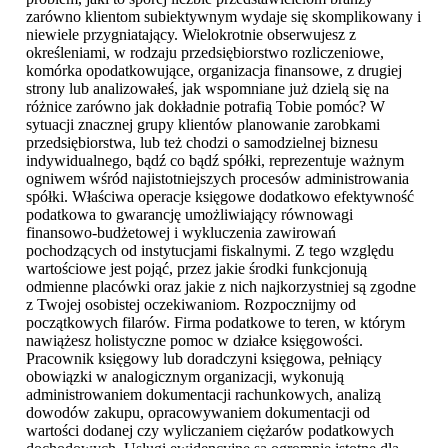
zarówno klientom subiektywnym wydaje się skomplikowany i
niewiele przygniatający. Wielokrotnie obserwujesz z
określeniami, w rodzaju przedsiębiorstwo rozliczeniowe,
komórka opodatkowujące, organizacja finansowe, z drugiej
strony lub analizowałeś, jak wspomniane już dzielą się na
różnice zarówno jak dokładnie potrafią Tobie pomóc? W
sytuacji znacznej grupy klientów planowanie zarobkami
przedsiębiorstwa, lub też chodzi o samodzielnej biznesu
indywidualnego, bądź co bądź spółki, reprezentuje ważnym
ogniwem wśród najistotniejszych procesów administrowania
spółki. Właściwa operacje księgowe dodatkowo efektywność
podatkowa to gwarancję umożliwiający równowagi
finansowo-budżetowej i wykluczenia zawirowań
pochodzących od instytucjami fiskalnymi. Z tego względu
wartościowe jest pojąć, przez jakie środki funkcjonują
odmienne placówki oraz jakie z nich najkorzystniej są zgodne
z Twojej osobistej oczekiwaniom. Rozpocznijmy od
początkowych filarów. Firma podatkowe to teren, w którym
nawiążesz holistyczne pomoc w działce księgowości.
Pracownik księgowy lub doradczyni księgowa, pełniący
obowiązki w analogicznym organizacji, wykonują
administrowaniem dokumentacji rachunkowych, analizą
dowodów zakupu, opracowywaniem dokumentacji od
wartości dodanej czy wyliczaniem ciężarów podatkowych