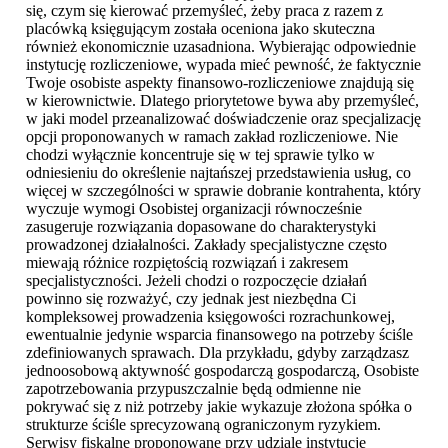
się, czym się kierować przemyśleć, żeby praca z razem z
placówką księgującym została oceniona jako skuteczna
również ekonomicznie uzasadniona. Wybierając odpowiednie
instytucję rozliczeniowe, wypada mieć pewność, że faktycznie
Twoje osobiste aspekty finansowo-rozliczeniowe znajdują się
w kierownictwie. Dlatego priorytetowe bywa aby przemyśleć,
w jaki model przeanalizować doświadczenie oraz specjalizację
opcji proponowanych w ramach zakład rozliczeniowe. Nie
chodzi wyłącznie koncentruje się w tej sprawie tylko w
odniesieniu do określenie najtańszej przedstawienia usług, co
więcej w szczególności w sprawie dobranie kontrahenta, który
wyczuje wymogi Osobistej organizacji równocześnie
zasugeruje rozwiązania dopasowane do charakterystyki
prowadzonej działalności. Zakłady specjalistyczne często
miewają różnice rozpiętością rozwiązań i zakresem
specjalistyczności. Jeżeli chodzi o rozpoczęcie działań
powinno się rozważyć, czy jednak jest niezbędna Ci
kompleksowej prowadzenia księgowości rozrachunkowej,
ewentualnie jedynie wsparcia finansowego na potrzeby ściśle
zdefiniowanych sprawach. Dla przykładu, gdyby zarządzasz
jednoosobową aktywność gospodarczą gospodarczą, Osobiste
zapotrzebowania przypuszczalnie będą odmienne nie
pokrywać się z niż potrzeby jakie wykazuje złożona spółka o
strukturze ściśle sprecyzowaną ograniczonym ryzykiem.
Serwisy fiskalne proponowane przy udziale instytucje