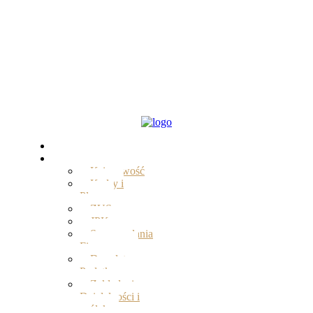
Start
Oferta
Księgowość
Kadry i
Płace
ZUS
JPK
Sprawozdania
Finansowe
Doradztwo
Podatkowe
Zakładanie
Działalności i
spółek