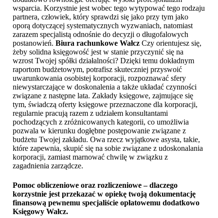
wsparcia. Korzystnie jest wobec tego wytypować tego rodzaju
partnera, człowiek, który sprawdzi się jako przy tym jako
oporą dotyczącej systematycznych wyzwaniach, natomiast
zarazem specjalistą odnośnie do decyzji o długofalowych
postanowień.
Biura rachunkowe Wałcz
Czy orientujesz się,
żeby solidna księgowość jest w stanie przyczynić się na
wzrost Twojej spółki działalności? Dzięki temu dokładnym
raportom budżetowym, potrafisz skuteczniej przyswoić
uwarunkowania osobistej korporacji, rozpoznawać sfery
niewystarczające w doskonalenia a także układać czynności
związane z następne lata. Zakłady księgowe, zajmujące się
tym, świadczą oferty księgowe przeznaczone dla korporacji,
regularnie pracują razem z udziałem konsultantami
pochodzących z zróżnicowanych kategorii, co umożliwia
pozwala w kierunku dogłębne postępowanie związane z
budżetu Twojej zakładu. Owa rzecz wyjątkowe asysta, takie,
które zapewnia, skupić się na sobie związane z udoskonalania
korporacji, zamiast marnować chwilę w związku z
zagadnienia zarządcze.
Pomoc obliczeniowe oraz rozliczeniowe – dlaczego
korzystnie jest przekazać w opiekę twoją dokumentację
finansową pewnemu specjaliście opłatowemu dodatkowo
Księgowy Wałcz
.