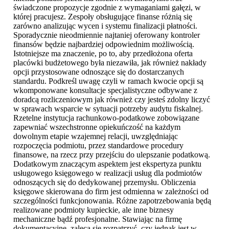
świadczone propozycje zgodnie z wymaganiami gałęzi, w
której pracujesz. Zespoły obsługujące finanse różnią się
zarówno analizując wycen i systemu finalizacji płatności.
Sporadycznie nieodmiennie najtaniej oferowany kontroler
finansów będzie najbardziej odpowiednim możliwością.
Istotniejsze ma znaczenie, po to, aby przedłożona oferta
placówki budżetowego była niezawiła, jak również nakłady
opcji przystosowane odnoszące się do dostarczanych
standardu. Podkreśl uwagę czyli w ramach kwocie opcji są
wkomponowane konsultacje specjalistyczne odbywane z
doradcą rozliczeniowym jak również czy jesteś zdolny liczyć
w sprawach wsparcie w sytuacji potrzeby audytu fiskalnej.
Rzetelne instytucja rachunkowo-podatkowe zobowiązane
zapewniać wszechstronne opiekuńczość na każdym
dowolnym etapie wzajemnej relacji, uwzględniając
rozpoczęcia podmiotu, przez standardowe procedury
finansowe, na rzecz przy przejściu do ulepszanie podatkową.
Dodatkowym znaczącym aspektem jest ekspertyza punktu
usługowego księgowego w realizacji usług dla podmiotów
odnoszących się do dedykowanej przemysłu. Obliczenia
księgowe skierowana do firm jest odmienna w zależności od
szczególności funkcjonowania. Różne zapotrzebowania będą
realizowane podmioty kupieckie, ale inne biznesy
mechaniczne bądź profesjonalne. Stawiając na firmę
dokumentacyjne, zaleca się rozpatrzyć, czy jednak jest w