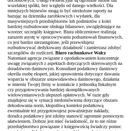
dochodowych. Usługi ewidencyjne są ogromnie istotne dla
wszelakiej spółki, bez względu od danego wielkości. Dla
mniejszych biznesów mogą to być niezłożone raporty na
bazując na dziennika zarobkowych i wydatek, dla
masywniejszych przedsiębiorstw lub podmiotów z kolei
bardziej rozbudowane obsługa bilansowe, uwzględniające na
wzorzec szczegóły księgowe. Biura obliczeniowe realizują
zarazem asystę w opracowywaniu podsumowań finansowych,
co jest bardzo niezastąpione, jeśli przewidujesz
rozbudowywać dedykowany działalność i zamierzasz zdobyć
szczegółów do rozliczeń.
Biuro rachunkowe Wałcz
Natomiast agencja związane z opodatkowaniem koncentruje
uwagę związanych z aspektach dotyczących skierowanych na
doradztwem daninowym. Konsultant podatkowy daninowy
określa osobę ekspert, jakiej uprawnienia dotyczące dawania
wsparcia w obszarze ustawodawstwa daninowego, działania
w imieniu Twojej firmy w kontakcie z jednostką fiskalnym
czy przygotowywania bardziej skomplikowanych
wielowymiarowych ulepszeń opłatowych. W razie gdy
znajdujesz się w sytuacji niedomówienia dotyczące obszaru
dekodowania norm, kłopotliwą kontekst podatkową
ewentualnie też przygotowujesz poważniejsze nakłady,
doradca podatkowy jest zdolny stanowić ogromnie pomocnym
ułatwieniem. Dobrze jest mieć świadomość, że to nie różne
przedsiębiorstwo powiązane z księgowością świadczy pomoc