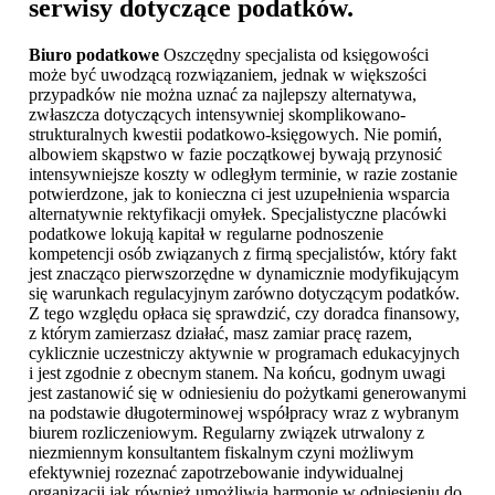
serwisy dotyczące podatków.
Biuro podatkowe
Oszczędny specjalista od księgowości
może być uwodzącą rozwiązaniem, jednak w większości
przypadków nie można uznać za najlepszy alternatywa,
zwłaszcza dotyczących intensywniej skomplikowano-
strukturalnych kwestii podatkowo-księgowych. Nie pomiń,
albowiem skąpstwo w fazie początkowej bywają przynosić
intensywniejsze koszty w odległym terminie, w razie zostanie
potwierdzone, jak to konieczna ci jest uzupełnienia wsparcia
alternatywnie rektyfikacji omyłek. Specjalistyczne placówki
podatkowe lokują kapitał w regularne podnoszenie
kompetencji osób związanych z firmą specjalistów, który fakt
jest znacząco pierwszorzędne w dynamicznie modyfikującym
się warunkach regulacyjnym zarówno dotyczącym podatków.
Z tego względu opłaca się sprawdzić, czy doradca finansowy,
z którym zamierzasz działać, masz zamiar pracę razem,
cyklicznie uczestniczy aktywnie w programach edukacyjnych
i jest zgodnie z obecnym stanem. Na końcu, godnym uwagi
jest zastanowić się w odniesieniu do pożytkami generowanymi
na podstawie długoterminowej współpracy wraz z wybranym
biurem rozliczeniowym. Regularny związek utrwalony z
niezmiennym konsultantem fiskalnym czyni możliwym
efektywniej rozeznać zapotrzebowanie indywidualnej
organizacji jak również umożliwia harmonię w odniesieniu do