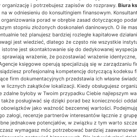
y organizację i potrzebujesz zapisów do rozprawy.
Biura k
h na w odniesieniu do konsultingiem finansowym. Konsulta
o organizowania porad w obrębie zasad dotyczącego podat
ym stopniu złożonych doskonaleń daninowych. O ile masz
tualnie też planujesz bardziej rozległe kapitałowe dział
gi jest wiedzieć, dlatego że często nie wszystkie insty
 istotne jest skontaktowanie się do dedykowanej wyspecj
 sprawiają wrażenie, że pozostawiać wrażenie identyczne
gencje księgowe operują specjalizują się w zarządzaniu f
siądziesz profesjonalną kompetencję dotyczącą kodeksu fi
nące firm dokumentacyjnych przedstawia ich własne świadc
 licznych zakątków lokalizacji. Kiedy obsługujesz organi
e zdalne byłoby w Twoim przypadku Ciebie najlepszym wa
 a także posługiwać się dzięki porad bez konieczności odd
 obowiązków jako ważność bezcennej wartości. Podejmują
o załogi, recenzje partnerów interesantów łącznie z gru
ne jednakowe potencjałów, w związku z tym warto szczeg
szczasz wymagasz móc potrzebować bardziej zaawansowany