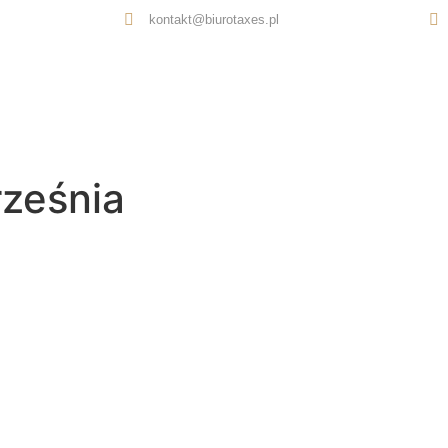
kontakt@biurotaxes.pl
Oferta
O nas
Opinie
Kontakt
ześnia