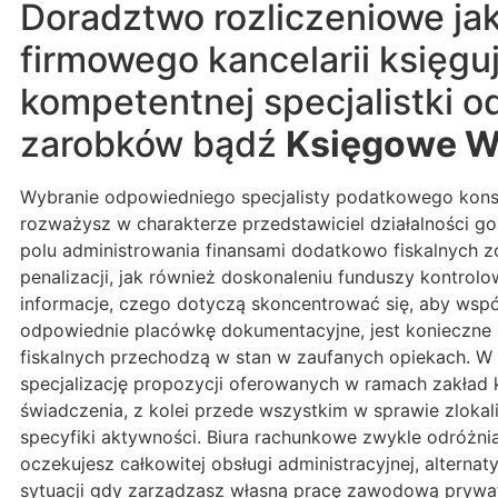
Doradztwo rozliczeniowe ja
firmowego kancelarii księg
kompetentnej specjalistki o
zarobków bądź
Księgowe W
Wybranie odpowiedniego specjalisty podatkowego konsul
rozważysz w charakterze przedstawiciel działalności g
polu administrowania finansami dodatkowo fiskalnych 
penalizacji, jak również doskonaleniu funduszy kontro
informacje, czego dotyczą skoncentrować się, aby wsp
odpowiednie placówkę dokumentacyjne, jest konieczne 
fiskalnych przechodzą w stan w zaufanych opiekach. W 
specjalizację propozycji oferowanych w ramach zakład k
świadczenia, z kolei przede wszystkim w sprawie zlokali
specyfiki aktywności. Biura rachunkowe zwykle odróżnia
oczekujesz całkowitej obsługi administracyjnej, alter
sytuacji gdy zarządzasz własną pracę zawodową prywa