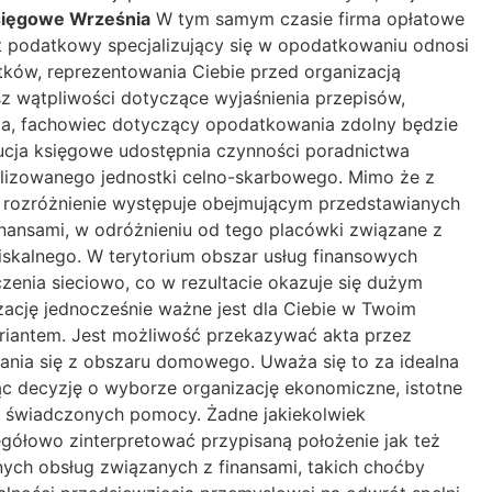
sięgowe Września
W tym samym czasie firma opłatowe
nt podatkowy specjalizujący się w opodatkowaniu odnosi
ków, reprezentowania Ciebie przed organizacją
 wątpliwości dotyczące wyjaśnienia przepisów,
ania, fachowiec dotyczący opodatkowania zdolny będzie
tucja księgowe udostępnia czynności poradnictwa
alizowanego jednostki celno-skarbowego. Mimo że z
, rozróżnienie występuje obejmującym przedstawianych
inansami, w odróżnieniu od tego placówki związane z
skalnego. W terytorium obszar usług finansowych
zenia sieciowo, co w rezultacie okazuje się dużym
zację jednocześnie ważne jest dla Ciebie w Twoim
riantem. Jest możliwość przekazywać akta przez
alania się z obszaru domowego. Uważa się to za idealna
c decyzję o wyborze organizację ekonomiczne, istotne
pę świadczonych pomocy. Żadne jakiekolwiek
ółowo zinterpretować przypisaną położenie jak też
ch obsług związanych z finansami, takich choćby