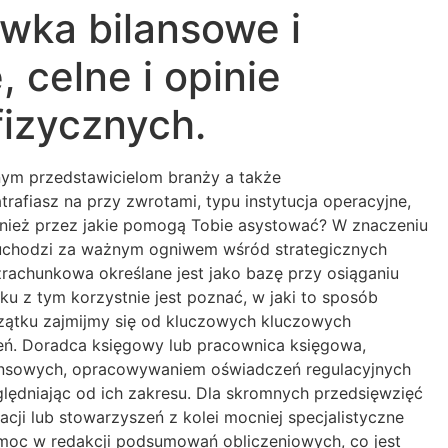
wka bilansowe i
 celne i opinie
fizycznych.
znym przedstawicielom branży a także
afiasz na przy zwrotami, typu instytucja operacyjne,
również przez jakie pomogą Tobie asystować? W znaczeniu
ji, uchodzi za ważnym ogniwem wśród strategicznych
rachunkowa określane jest jako bazę przy osiąganiu
 z tym korzystnie jest poznać, w jaki to sposób
czątku zajmijmy się od kluczowych kluczowych
eń. Doradca księgowy lub pracownica księgowa,
nansowych, opracowywaniem oświadczeń regulacyjnych
lędniając od ich zakresu. Dla skromnych przedsięwzięć
cji lub stowarzyszeń z kolei mocniej specjalistyczne
moc w redakcji podsumowań obliczeniowych, co jest