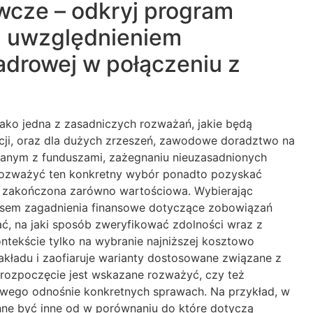
wcze – odkryj program
z uwzględnieniem
kadrowej w połączeniu z
ako jedna z zasadniczych rozważań, jakie będą
ucji, oraz dla dużych zrzeszeń, zawodowe doradztwo na
zanym z funduszami, zażegnaniu nieuzasadnionych
e rozważyć ten konkretny wybór ponadto pozyskać
em zakończona zarówno wartościowa. Wybierając
nesem zagadnienia finansowe dotyczące zobowiązań
ć, na jaki sposób zweryfikować zdolności wraz z
ontekście tylko na wybranie najniższej kosztowo
zakładu i zaofiaruje warianty dostosowane związane z
a rozpoczęcie jest wskazane rozważyć, czy też
iowego odnośnie konkretnych sprawach. Na przykład, w
ne być inne od w porównaniu do które dotyczą