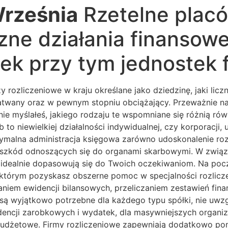
rześnia
Rzetelne placó
ne działania finansowe,
ek przy tym jednostek 
rozliczeniowe w kraju określane jako dziedzinę, jaki lic
twany oraz w pewnym stopniu obciążający. Przeważnie natr
dnie myślałeś, jakiego rodzaju te wspomniane się różnią 
b to niewielkiej działalności indywidualnej, czy korporac
ymalna administracja księgowa zarówno udoskonalenie roz
eszkód odnoszących się do organami skarbowymi. W związku
h idealnie dopasowują się do Twoich oczekiwaniom. Na po
 którym pozyskasz obszerne pomoc w specjalności rozlicz
niem ewidencji bilansowych, przeliczaniem zestawień fi
ą wyjątkowo potrzebne dla każdego typu spółki, nie uwzg
dencji zarobkowych i wydatek, dla masywniejszych organiza
budżetowe. Firmy rozliczeniowe zapewniają dodatkowo po