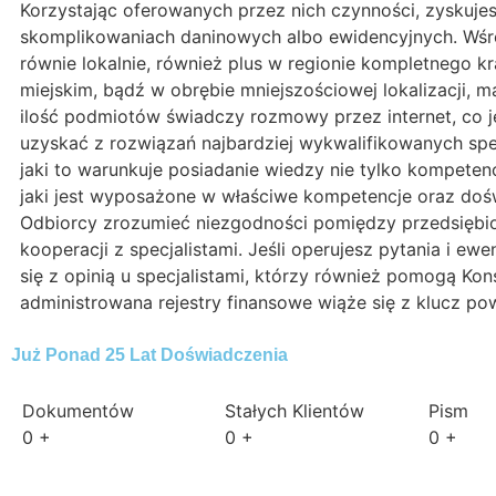
Korzystając oferowanych przez nich czynności, zyskuje
skomplikowaniach daninowych albo ewidencyjnych. Wśród
równie lokalnie, również plus w regionie kompletnego k
miejskim, bądź w obrębie mniejszościowej lokalizacji,
ilość podmiotów świadczy rozmowy przez internet, co j
uzyskać z rozwiązań najbardziej wykwalifikowanych spec
jaki to warunkuje posiadanie wiedzy nie tylko kompeten
jaki jest wyposażone w właściwe kompetencje oraz dośw
Odbiorcy zrozumieć niezgodności pomiędzy przedsiębio
kooperacji z specjalistami. Jeśli operujesz pytania i e
się z opinią u specjalistami, którzy również pomogą Ko
administrowana rejestry finansowe wiąże się z klucz 
Już Ponad 25 Lat Doświadczenia
Dokumentów
Stałych Klientów
Pism
0
+
0
+
0
+