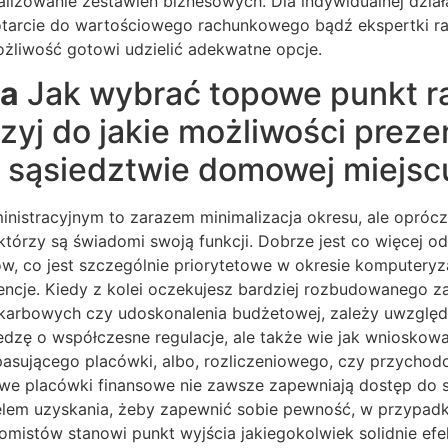
alizowanie zestawień biznesowych. Dla indywidualnej dział
dotarcie do wartościowego rachunkowego bądź ekspertki r
żliwość gotowi udzielić adekwatne opcje.
ia
Jak wybrać topowe punkt r
yj do jakie możliwości prezen
 sąsiedztwie domowej miejsc
istracyjnym to zarazem minimalizacja okresu, ale oprócz
którzy są świadomi swoją funkcji. Dobrze jest co więcej o
ów, co jest szczególnie priorytetowe w okresie komputeryz
tencje. Kiedy z kolei oczekujesz bardziej rozbudowanego 
karbowych czy udoskonalenia budżetowej, zależy uwzględn
iedzę o współczesne regulacje, ale także wie jak wniosko
asującego placówki, albo, rozliczeniowego, czy przychodo
owe placówki finansowe nie zawsze zapewniają dostęp do 
elem uzyskania, żeby zapewnić sobie pewność, w przypad
istów stanowi punkt wyjścia jakiegokolwiek solidnie ef