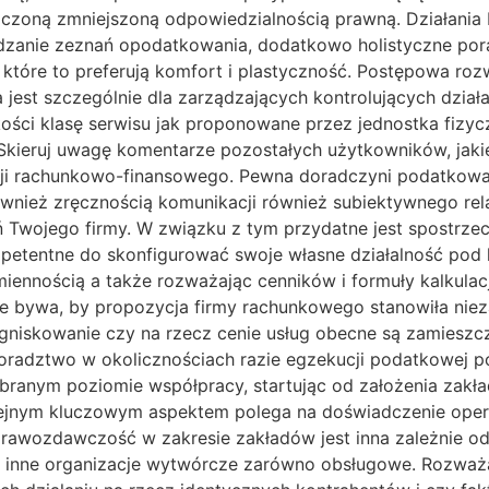
czoną zmniejszoną odpowiedzialnością prawną. Działania 
ządzanie zeznań opodatkowania, dodatkowo holistyczne por
które to preferują komfort i plastyczność. Postępowa roz
 jest szczególnie dla zarządzających kontrolujących dział
kości klasę serwisu jak proponowane przez jednostka fiz
kieruj uwagę komentarze pozostałych użytkowników, jak
acji rachunkowo-finansowego. Pewna doradczyni podatkow
ównież zręcznością komunikacji również subiektywnego rel
ań Twojego firmy. W związku z tym przydatne jest spostrze
ompetentne do skonfigurować swoje własne działalność pod 
miennością a także rozważając cenników i formuły kalkula
ze bywa, by propozycja firmy rachunkowego stanowiła niez
ogniskowanie czy na rzecz cenie usług obecne są zamiesz
radztwo w okolicznościach razie egzekucji podatkowej po
anym poziomie współpracy, startując od założenia zakład
olejnym kluczowym aspektem polega na doświadczenie oper
prawozdawczość w zakresie zakładów jest inna zależnie od 
a inne organizacje wytwórcze zarówno obsługowe. Rozważaj