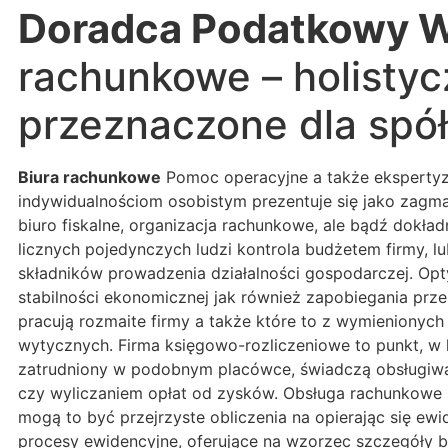
Doradca Podatkowy W
rachunkowe – holistycz
przeznaczone dla spół
Biura rachunkowe
Pomoc operacyjne a także ekspertyzy 
indywidualnościom osobistym prezentuje się jako zagma
biuro fiskalne, organizacja rachunkowe, ale bądź dokła
licznych pojedynczych ludzi kontrola budżetem firmy, lu
składników prowadzenia działalności gospodarczej. Opt
stabilności ekonomicznej jak również zapobiegania prz
pracują rozmaite firmy a także które to z wymienionyc
wytycznych. Firma księgowo-rozliczeniowe to punkt, w
zatrudniony w podobnym placówce, świadczą obsługiwa
czy wyliczaniem opłat od zysków. Obsługa rachunkowe s
mogą to być przejrzyste obliczenia na opierając się ewi
procesy ewidencyjne, oferujące na wzorzec szczegóły 