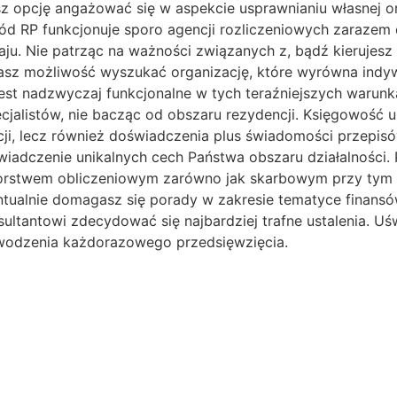
sz opcję angażować się w aspekcie usprawnianiu własnej o
 RP funkcjonuje sporo agencji rozliczeniowych zarazem d
raju. Nie patrząc na ważności związanych z, bądź kierujesz
 masz możliwość wyszukać organizację, które wyrówna indy
est nadzwyczaj funkcjonalne w tych teraźniejszych warunk
jalistów, nie bacząc od obszaru rezydencji. Księgowość u
cji, lecz również doświadczenia plus świadomości przepisó
iadczenie unikalnych cech Państwa obszaru działalności.
rstwem obliczeniowym zarówno jak skarbowym przy tym uka
wentualnie domagasz się porady w zakresie tematyce finans
nsultantowi zdecydować się najbardziej trafne ustalenia. 
powodzenia każdorazowego przedsięwzięcia.