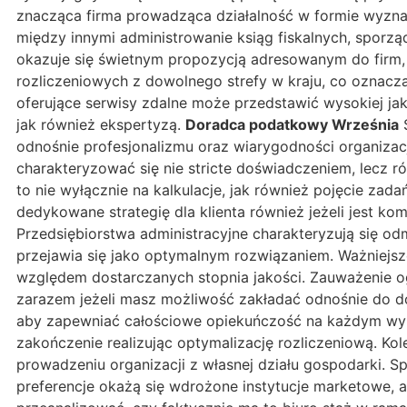
znacząca firma prowadząca działalność w formie wyzna
między innymi administrowanie ksiąg fiskalnych, spor
okazuje się świetnym propozycją adresowanym do firm, 
rozliczeniowych z dowolnego strefy w kraju, co oznacza
oferujące serwisy zdalne może przedstawić wysokiej ja
jak również ekspertyzą.
Doradca podatkowy Września
S
odnośnie profesjonalizmu oraz wiarygodności organiz
charakteryzować się nie stricte doświadczeniem, lecz r
to nie wyłącznie na kalkulacje, jak również pojęcie zad
dedykowane strategię dla klienta również jeżeli jest k
Przedsiębiorstwa administracyjne charakteryzują się od
przejawia się jako optymalnym rozwiązaniem. Ważniejs
względem dostarczanych stopnia jakości. Zauważenie 
zarazem jeżeli masz możliwość zakładać odnośnie do do
aby zapewniać całościowe opiekuńczość na każdym wybr
zakończenie realizując optymalizację rozliczeniową. K
prowadzeniu organizacji z własnej działu gospodarki. S
preferencje okażą się wdrożone instytucje marketowe, 