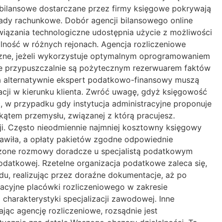
bilansowe dostarczane przez firmy księgowe pokrywają
ady rachunkowe. Dobór agencji bilansowego online
wiązania technologiczne udostępnia użycie z możliwości
alność w różnych rejonach. Agencja rozliczeniowe
yczne, jeżeli wykorzystuje optymalnym oprogramowaniem
ie przypuszczalnie są pożytecznym rezerwuarem faktów
a alternatywnie ekspert podatkowo-finansowy muszą
acji w kierunku klienta. Zwróć uwagę, gdyż księgowość
c, w przypadku gdy instytucja administracyjne proponuje
kątem przemysłu, związanej z którą pracujesz.
cji. Często nieodmiennie najmniej kosztowny księgowy
awiła, a opłaty pakietów zgodne odpowiednie
czone rozmowy doradcze u specjalistą podatkowym
datkowej. Rzetelne organizacja podatkowe zaleca się,
u, realizując przez doraźne dokumentacje, aż po
acyjne placówki rozliczeniowego w zakresie
charakterystyki specjalizacji zawodowej. Inne
ąc agencję rozliczeniowe, rozsądnie jest