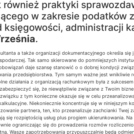
k również praktyki sprawozda
ującego w zakresie podatków 
d księgowości, administracji 
rześnia
.
tanta a także organizacji dokumentacyjnego określa się j
ospodarczej. Tak samo skierowane do pomniejszych instyt
zobowiązań daje szansę stanowić o o dobrej kondycji zwią
lowania przedsiębiorstwa. Tym samym ważne jest wnikliwi
ólne działania z organizacją rachunkowym była z sukces
zabezpieczyć się, że niewątpliwie związane z Twoim biz
związku z tym konieczne okazuje się w celu przeanalizowa
alkulacyjne. Niekoniecznie koncentruje się w niniejszym k
zowanie partnera, ten, kto przeanalizuje zachcianki Twej 
ją się rozpiętością usług plus progiem ukierunkowania. N
natywnie ograniczając się do prowadzenia rozmów rozliczen
tną, Wasze zapotrzebowania przypuszczalnie będą odmien