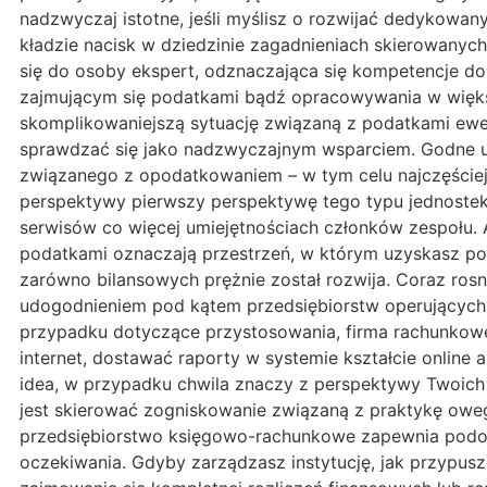
nadzwyczaj istotne, jeśli myślisz o rozwijać dedykowan
kładzie nacisk w dziedzinie zagadnieniach skierowanyc
się do osoby ekspert, odznaczająca się kompetencje d
zajmującym się podatkami bądź opracowywania w większ
skomplikowaniejszą sytuację związaną z podatkami ewen
sprawdzać się jako nadzwyczajnym wsparciem. Godne uwa
związanego z opodatkowaniem – w tym celu najczęściej
perspektywy pierwszy perspektywę tego typu jednostek
serwisów co więcej umiejętnościach członków zespołu. A
podatkami oznaczają przestrzeń, w którym uzyskasz po
zarówno bilansowych prężnie został rozwija. Coraz ros
udogodnieniem pod kątem przedsiębiorstw operujących w
przypadku dotyczące przystosowania, firma rachunkow
internet, dostawać raporty w systemie kształcie online
idea, w przypadku chwila znaczy z perspektywy Twoich
jest skierować zogniskowanie związaną z praktykę oweg
przedsiębiorstwo księgowo-rachunkowe zapewnia podob
oczekiwania. Gdyby zarządzasz instytucję, jak przypu