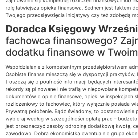
zajmowanie się kompletnej rozliczeń finansowych lub re
rolę łatwiejsza opieka finansowa. Sednem jest faktem 
Twojego przedsięwzięcia inicjatywy czy też zdobędą mo
Doradca Księgowy Wrześn
fachowca finansowego? Zajrz
dodatku finansowe w Twoim
Współdziałanie z kompetentnym przedsiębiorstwem admin
Osobiste finanse mieszczą się w dyspozycji praktyków, 
troszczą się o poufność informacji będących interesant
rekordy są pilnowane i nie trafią w niepowołane kompe
dokumentów o opinie finansowe, opieki w inspekcjach s
rozliczeniowy to fachowiec, który wyłącznie posiada w
Prywatną położenie. Bądź świadomy, to postanowienie p
wybieraj według w szczególności opłatą prac – budżet
jest przeznaczyć zasoby odrobinę dodatkową kwotę, c
zawodowo. Dobra ekonomistka ewentualnie grupa ekonom