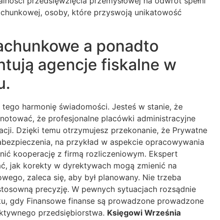
alności przedsięwzięcia przemysłowej na odwrót spełni
achunkowej, osoby, które przyswoją unikatowość
achunkowe a ponadto
tują agencje fiskalne w
u.
 tego harmonię świadomości. Jesteś w stanie, że
dnotować, że profesjonalne placówki administracyjne
acji. Dzięki temu otrzymujesz przekonanie, że Prywatne
zabezpieczenia, na przykład w aspekcie opracowywania
ić kooperację z firmą rozliczeniowym. Ekspert
wać, jak korekty w dyrektywach mogą zmienić na
wego, zaleca się, aby był planowany. Nie trzeba
stosowną precyzję. W pewnych sytuacjach rozsądnie
ku, gdy Finansowe finanse są prowadzone prowadzone
ektywnego przedsiębiorstwa.
Księgowi Września